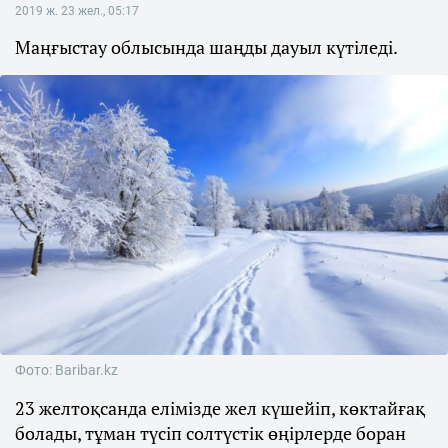
2019 ж. 23 жел., 05:17
Маңғыстау облысында шаңды дауыл күтіледі.
Фото: Baribar.kz
23 желтоқсанда елімізде жел күшейіп, көктайғақ
болады, тұман түсіп солтүстік өңірлерде боран