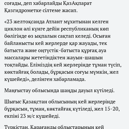
соғады, деп хабарлайды ҚазАқпарат
Қазгидрометке сілтеме жасап.
«23 желтоқсанда Атлант мұхитынан келген
циклон әлі күнге дейін республиканың көп
бөлігінде өз ықпалын сақтап келеді. Осыған
байланысты кей жерлерде қар жауады, тек
батыста және оңтүстік-батыста құрғақ ауа
массалары жететіндіктен жауын-шашын
тоқтайды. Еліміздің кей жерлерінде тұман түсіп,
көктайғақ болады, бұрқасын соғуы мүмкін, жел
күшейеді», делінген хабарламада.
Маңғыстау облысында шаңды дауыл күтіледі.
Шығыс Қазақстан облысының кей жерлерінде
бұрқасын, тұман, көктайғақ күтіледі, жел 15-20,
екпіні 23 м/с күшейеді.
Түркістан, Қарағанды облыстарының кей