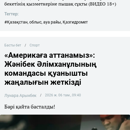
бекетінің қызметкеріне пышақ сұқты (ВИДЕО 18+)
Тегтер:
#Қазақстан, облыс, ауа райы, Қазгидромет
Басты бет
Спорт
«Америкаға аттанамыз»:
Жәнібек Әлімханұлының
командасы қуанышты
жаңалығын жеткізді
Лунара Арынбек
2026 ж. 06 там., 09:40
Бәрі қайта басталды!