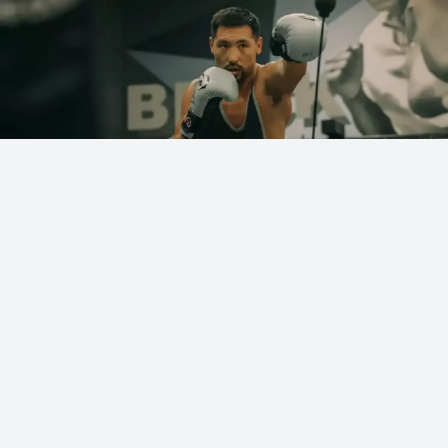
Фото: Әлеуметтік желіден
Қазақстандық кәсіпқой боксшы Жәнібек
Әлімханұлының командасы алдағы
жоспарларымен бөлісті, деп хабарлайды
Sn.kz
ақпарат порталы.
«Qazaq Style» командасының мәліметінше,
қазақстандық боксшы қазір АҚШ визасын күтіп
отыр және құжат дайын болған жағдайда жақын
күндері Америкаға аттанады.