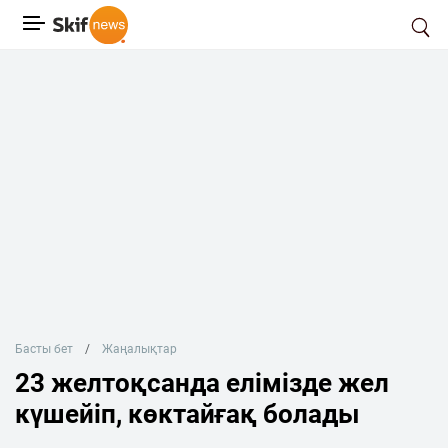
Басты бет
Жаңалықтар
23 желтоқсанда елімізде жел
күшейіп, көктайғақ болады