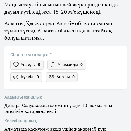
Маңғыстау облысының кей жерлерінде шанды
дауыл күтіледі, жел 15-20 м/с күшейеді.
Алматы, Қызылорда, Актөбе облыстарының
тұман түседі, Алматы облысында көктайғақ
болуы ықтимал.
Сіздің реакцияңыз?
Ұнайды
0
Ұнамайды
0
Күлкілі
0
Ашулы
0
Алдыңғы жаңалық
Динара Сәдуақасова әлемнің үздік 10 шахматшы
әйелінің қатарына енді
Келесі жаңалық
Алматыда қаскүнем ақша үшін жанармай құю