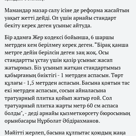
Мамандар мазар салу ісіне де реформа жасайтын
уақыт жетті дейді. Ол үшін арнайы стандарт
бекіту керек деген ұсыныс айтуда.
Бір адамға Жер кодексі бойынша, 6 шаршы
метрден кем берілмеу керек деген. “Бірақ қанша
метрге дейін берілсін деген заң жоқ. Осы
стандартты ұстау үшін қазір ұсыныс жасап
жатырмыз. Біз ұсынып жатқан стандартымыз
қабырғаның биіктігі - 1 метрден аспасын. Төрт
құлағы - 1,5 метрден аспасын. Басына қоятын тас
екі метрден аспасын, сосын айналасына
тратуарный плитка қойып жатыр ғой. Сол
тратуарный плитка жарты метр 60 см аспаса
болды", - деді арнайы қызметкөрсету бюросының
орынбасары Нұрболат Әбдірахманов.
Мәйітті жерлеп, басына құлпытас қоюдың жаңа