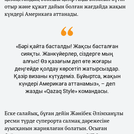
отыр және құжат дайын болған жағдайда жақын
күндері Америкаға аттанады.
«Бәрі қайта басталды! Жақсы басталған
сияқты. Жанкүйерлер, сіздерге мың
алғыс! Өз қазағым деп өте жоғары
деңгейде қолдау көрсетіп жатырсыздар.
Қазір визаны күтудеміз. Бұйыртса, жақын
күндері Америкаға аттанамыз», – деп
жазды «Qazaq Style» командасы.
Еске салайық, бұған дейін Жәнібек Әлімханұлы
ресми түрде суперорта салмақ дәрежесіне
ауысқанын жариялаған болатын. Осыған