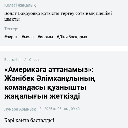
Келесі жаңалық
Болат Бақауовқа қатысты тергеу сотының шешімі
шықты
Тегтер:
#зират
#мола
#қорым
#Діни басқарма
Басты бет
Спорт
«Америкаға аттанамыз»:
Жәнібек Әлімханұлының
командасы қуанышты
жаңалығын жеткізді
Лунара Арынбек
2026 ж. 06 там., 09:40
Бәрі қайта басталды!