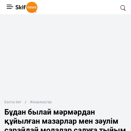
Басты бет
Жаңалықтар
Бұдан былай мәрмәрдан
құйылған мазарлар мен зәулім
сарайдай молалар салуға тыйым