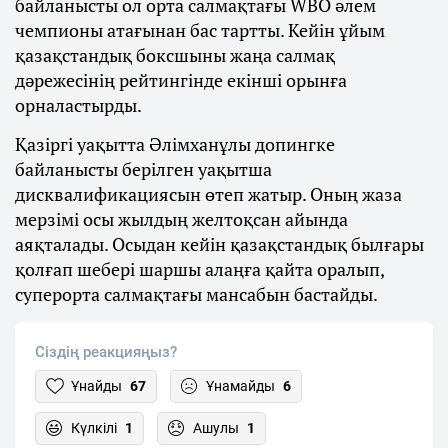
байланысты ол орта салмақтағы WBO әлем
чемпионы атағынан бас тартты. Кейін ұйым
қазақстандық боксшыны жаңа салмақ
дәрежесінің рейтингінде екінші орынға
орналастырды.
Қазіргі уақытта Әлімханұлы допингке
байланысты берілген уақытша
дисквалификациясын өтеп жатыр. Оның жаза
мерзімі осы жылдың желтоқсан айында
аяқталады. Осыдан кейін қазақстандық былғары
қолғап шебері шаршы алаңға қайта оралып,
суперорта салмақтағы мансабын бастайды.
Сіздің реакцияңыз?
Ұнайды
67
Ұнамайды
6
Күлкілі
1
Ашулы
1