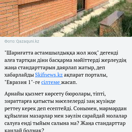
Фото: Qazaquni.kz
"Шариғатта астамшылдыққа жол жоқ" дегенді
алға тартқан діни басқарма мәйіттерді жерлеудің
жаңа стандарттарын даярлап жатыр, деп
хабарлайды
Skifnews.kz
ақпарат порталы,
"Евразия 1"-ге
сілтеме
жасап.
Арнайы қызмет көрсету бюролары, тіпті,
зираттарға қатысты мәселелерді заң жүзінде
реттеу керек деп есептейді. Сонымен, мәрмәрдан
құйылған мазарлар мен зәулім сарайдай молалар
салуға енді тыйым салына ма? Жаңа стандарттар
қандай болмақ?