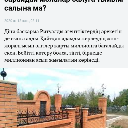
салына ма?
2020 ж. 18 қаң., 08:11
Діни басқарма Ритуалды агенттіктердің әрекетін
де сынға алды. Қайтқан адамды жерлеудің жөн-
жоралғысын әлгілер жарты миллионға бағалайды
екен. Бейітті көтеру болса, тіпті, бірнеше
миллионнан асып жығылатын көрінеді.