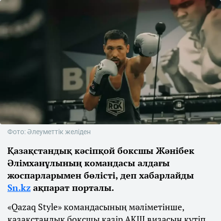
Фото: Әлеуметтік желіден
Қазақстандық кәсіпқой боксшы Жәнібек
Әлімханұлының командасы алдағы
жоспарларымен бөлісті, деп хабарлайды
Sn.kz
ақпарат порталы.
«Qazaq Style» командасының мәліметінше,
қазақстандық боксшы қазір АҚШ визасын күтіп