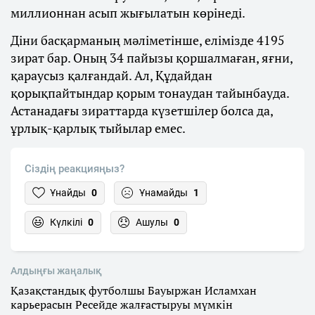
миллионнан асып жығылатын көрінеді.
Діни басқарманың мәліметінше, елімізде 4195
зират бар. Оның 34 пайызы қоршалмаған, яғни,
қараусыз қалғандай. Ал, Құдайдан
қорықпайтындар қорым тонаудан тайынбауда.
Астанадағы зираттарда күзетшілер болса да,
ұрлық-қарлық тыйылар емес.
Сіздің реакцияңыз?
Ұнайды
0
Ұнамайды
1
Күлкілі
0
Ашулы
0
Алдыңғы жаңалық
Қазақстандық футболшы Бауыржан Исламхан
карьерасын Ресейде жалғастыруы мүмкін