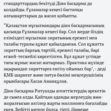
стандарттардың бекітуді Діни басқарма да
қолдайды. Ғұламалар кеңесі бастапқы
алғышарттарын да жасап қойыпты.
“Қазақстан мұсылмандары діни басқармасының
қасында Ғұламалар кеңесі бар. Сол жерде біздің
еліміздегі мұсылман зиратының ережесі мен
талабы туралы құжат қабылданған. Сол құжатта
зираттың барлық тәртібі, ережесі талабы, бәрі
егжей-тегжейлі көрсетілген. Бұл құжат үстінде
тағы жұмыс жасап жатырмыз. Практика жүзінде
ақырындап зираттарға енгізу ойымыз бар", - деді
ҚМБ шариғат және пәтуә бөлімі меңгерушісінің
орынбасары Хасан Аманқұлов.
Діни басқарма Ритуалды агенттіктердің әрекетін
де сынға алды. Қайтқан адамды жерлеудің жөн-
жоралғысын әлгілер жарты миллионға бағалайды
екен. Бейітті көтеру болса, тіпті, бірнеше