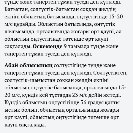
түнде және таңертең тұман түседі деп күтіледі.
Батыстан, солтүстік-батыстан соққан желдің
екпіні облыстың батысында, оңтүстігінде 15-20
м/с құрайды. Облыстың батысында, оңтүстік-
шығысында, орталығында жоғары өрт қаупі, ал
облыстың оңтүстігінде төтенше өрт қаупі
сақталады.
Өскеменде
9 тамызда түнде және
таңертең тұман түседі деп күтіледі.
Абай облысының
солтүстігінде түнде және
таңертең тұман түседі деп күтіледі. Солтүстіктен,
солтүстік-шығыстан соққан желдің екпіні
облыстың оңтүстік-батысында, орталығында 15-
20 м/с, күндіз кей тұстарда 23 м/с дейін жетеді.
Күндіз облыстың оңтүстігінде 36 градус қатты
ыстық болып, облыстың орталығында жоғары
өрт қаупі, облыстың оңтүстігінде төтенше өрт
қаупі сақталады.