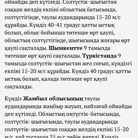
ойнайды деп күтіледі. Солтүстік-шығыстан
соққан желдің екпіні облыстың батысында,
солтүстігінде, таулы аудандарында 15-20 м/с
құрайды. Күндіз 40-41 градус қатты ыстық
болып, облыс бойынша төтенше өрт қаупі,
облыстың солтүстігінде, шығысында жоғары өрт
қаупі сақталады.
Шымкентте
9 тамызда
төтенше өрт қаупі сақталады.
Түркістанда
9
тамызда солтүстік-шығыстан жел соғып, күндізгі
екпіні 15-20 м/с құрайды. Күндіз 40 градус қатты
ыстық болып, қалада төтенше өрт қаупі
сақталады.
Күндіз
Жамбыл облысының
таулы
аудандарында жаңбыр жауып, найзағай ойнайды
деп күтіледі. Облыстың оңтүстік-батысында,
солтүстік-шығысында, таулы аудандарында
солтүстік-шығыстан соққан желдің екпіні 15-20
м/с, кей тұстарда 25 м/с дейін жетеді. Күндіз