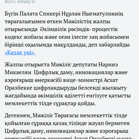
Фото: Almaty.tv
Бүгін Палата Спикері Нұрлан Нығматулиннің
төрағалығымен өткен Мәжілістің жалпы
отырысында Әкімшілік рәсімдік-процестік
кодекс жобасы және оған ілеспе заң жобасымен
бірінші оқылымда мақұлданды, деп хабарлайды
«Қазақ үні».
Жалпы отырыста Мәжіліс депутаты Наринэ
Микаелян Цифрлық даму, инновациялар және
аэроғарыш өнеркәсібі вице-министрі Асхат
Оразбекке цифрландыруды белсенді жылжыту
жағдайында әкімшілік әділетті енгізуге қатысты
мемлекеттік тілде сұрақтар қойды.
Дегенмен, Мәжіліс Төрағасы мемлекеттік тілде
қойылған сұраққа қазақ тілінде жауап бермеген
Цифрлық даму, инновациялар және аэроғарыш
өнеркәсібі вице-министрі Асхат Оразбекті сынға