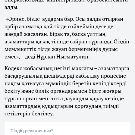
алды.
«Әрине, бізде аударма бар. Осы залда отырған
әрбір азаматқа қай тілде сөйлеймін десе де
жағдай жасалған. Бірақ та, басқа ұлттың
азаматтары қазақ тілінде сайрап тұрғанда, Сіздің
мемлекеттік тілде жауап бермегеніңіз дұрыс
емес», – деді Нұрлан Нығматулин.
Кодекс жобасының негізгі мақсаты – азаматтарға
басқарушылық шешімдерді қабылдау процесіне
нақты қатысуға мүмкіндік беретін кепілдіктерді
бекіту және билік органдарымен бірге жоғары
тұрған орган мен сотта дауларды қарау кезінде
азаматтардың құқықтарын қорғаудың тиімді
тетіктерін белгілеу.
Сіздің реакцияңыз?