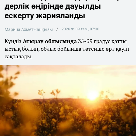
дерлік өңірінде дауылды
ескерту жарияланды
Марина Ахметжанқызы
2026 ж. 09 там., 07:30
Күндіз
Атырау облысында
35-39 градус қатты
ыстық болып, облыс бойынша төтенше өрт қаупі
сақталады.