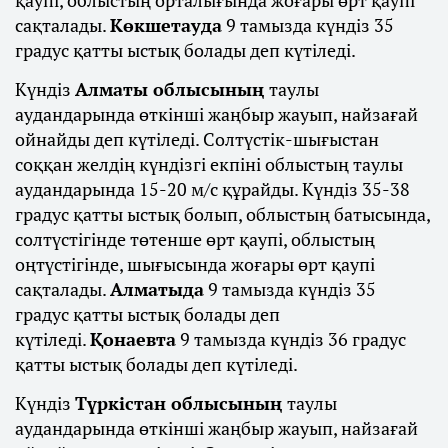
сақталады.
Көкшетауда
9 тамызда күндіз 35
градус қатты ыстық болады деп күтіледі.
Күндіз
Алматы облысының
таулы
аудандарында өткінші жаңбыр жауып, найзағай
ойнайды деп күтіледі. Солтүстік-шығыстан
соққан желдің күндізгі екпіні облыстың таулы
аудандарында 15-20 м/с құрайды. Күндіз 35-38
градус қатты ыстық болып, облыстың батысында,
солтүстігінде төтенше өрт қаупі, облыстың
оңтүстігінде, шығысында жоғары өрт қаупі
сақталады.
Алматыда
9 тамызда күндіз 35
градус қатты ыстық болады деп
күтіледі.
Қонаевта
9 тамызда күндіз 36 градус
қатты ыстық болады деп күтіледі.
Күндіз
Түркістан облысының
таулы
аудандарында өткінші жаңбыр жауып, найзағай