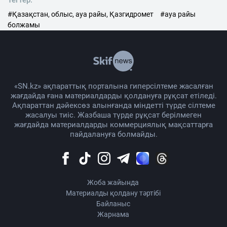
#Қазақстан, облыс, ауа райы, Қазгидромет
#ауа райы
болжамы
«SN.kz» ақпараттық порталына гиперсілтеме жасалған
жағдайда ғана материалдарды қолдануға рұқсат етіледі.
Ақпараттан дәйексөз алынғанда міндетті түрде сілтеме
жасалуы тиіс. Жазбаша түрде рұқсат берілмеген
жағдайда материалдарды коммерциялық мақсаттарға
пайдалануға болмайды.
Жоба жайында
Материалды қолдану тәртібі
Байланыс
Жарнама