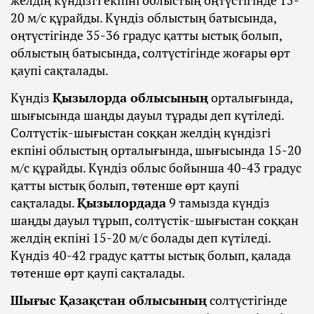
20 м/с құрайды. Күндіз облыстың батысында,
оңтүстігінде 35-36 градус қатты ыстық болып,
облыстың батысында, солтүстігінде жоғары өрт
қаупі сақталады.
Күндіз
Қызылорда облысының
орталығында,
шығысында шаңды дауыл тұрады деп күтіледі.
Солтүстік-шығыстан соққан желдің күндізгі
екпіні облыстың орталығында, шығысында 15-20
м/с құрайды. Күндіз облыс бойынша 40-43 градус
қатты ыстық болып, төтенше өрт қаупі
сақталады.
Қызылордада
9 тамызда күндіз
шаңды дауыл тұрып, солтүстік-шығыстан соққан
желдің екпіні 15-20 м/с болады деп күтіледі.
Күндіз 40-42 градус қатты ыстық болып, қалада
төтенше өрт қаупі сақталады.
Шығыс Қазақстан облысының
солтүстігінде