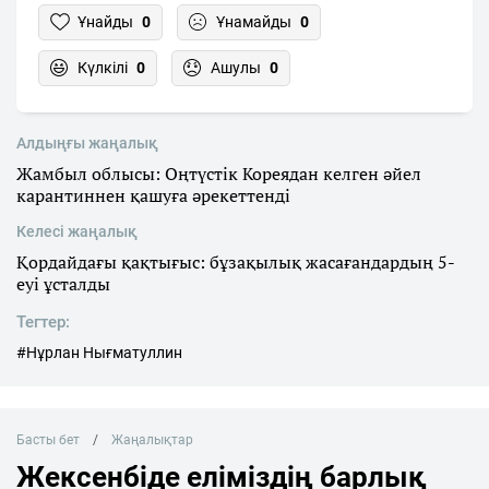
Ұнайды
0
Ұнамайды
0
Күлкілі
0
Ашулы
0
Алдыңғы жаңалық
Жамбыл облысы: Оңтүстік Кореядан келген әйел
карантиннен қашуға әрекеттенді
Келесі жаңалық
Қордайдағы қақтығыс: бұзақылық жасағандардың 5-
еуі ұсталды
Тегтер:
#Нұрлан Нығматуллин
Басты бет
Жаңалықтар
Жексенбіде еліміздің барлық