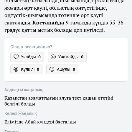
облыстың батысында, шығысында, орталығында
жоғары өрт қаупі, облыстың оңтүстігінде,
оңтүстік-шығысында төтенше өрт қаупі
сақталады.
Қостанайда
9 тамызда күндіз 35-36
градус қатты ыстық болады деп күтіледі.
Сіздің реакцияңыз?
Ұнайды
0
Ұнамайды
0
Күлкілі
0
Ашулы
0
Алдыңғы жаңалық
Қазақстан азаматтығын алуға тест қашан өтетіні
белгілі болды
Келесі жаңалық
Елімізде Абай күндері басталды
Тегтер: