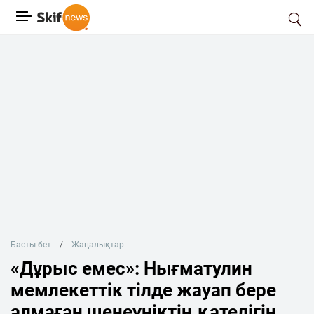
Басты бет
Жаңалықтар
«Дұрыс емес»: Нығматулин
мемлекеттік тілде жауап бере
алмаған шенеуніктің қателігін