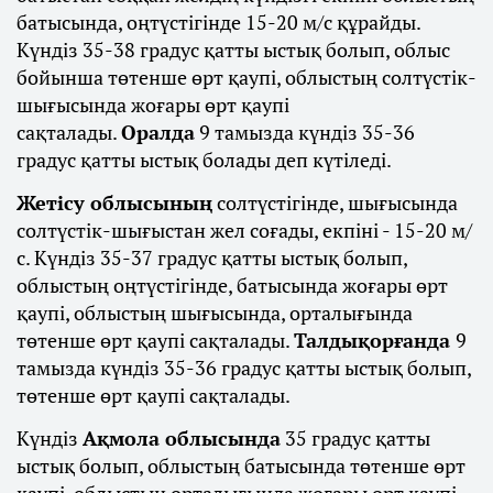
батысында, оңтүстігінде 15-20 м/с құрайды.
Күндіз 35-38 градус қатты ыстық болып, облыс
бойынша төтенше өрт қаупі, облыстың солтүстік-
шығысында жоғары өрт қаупі
сақталады.
Оралда
9 тамызда күндіз 35-36
градус қатты ыстық болады деп күтіледі.
Жетісу облысының
солтүстігінде, шығысында
солтүстік-шығыстан жел соғады, екпіні - 15-20 м/
с. Күндіз 35-37 градус қатты ыстық болып,
облыстың оңтүстігінде, батысында жоғары өрт
қаупі, облыстың шығысында, орталығында
төтенше өрт қаупі сақталады.
Талдықорғанда
9
тамызда күндіз 35-36 градус қатты ыстық болып,
төтенше өрт қаупі сақталады.
Күндіз
Ақмола облысында
35 градус қатты
ыстық болып, облыстың батысында төтенше өрт
қаупі, облыстың орталығында жоғары өрт қаупі