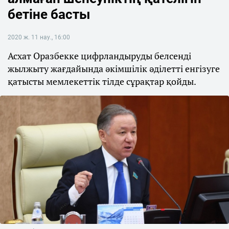
бетіне басты
2020 ж. 11 нау., 16:00
Асхат Оразбекке цифрландыруды белсенді
жылжыту жағдайында әкімшілік әділетті енгізуге
қатысты мемлекеттік тілде сұрақтар қойды.