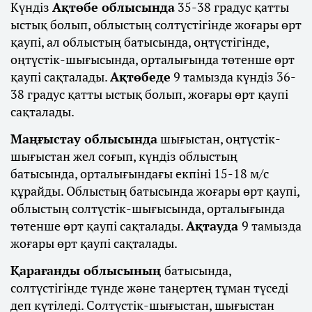
Күндіз
Ақтөбе облысында
35-38 градус қатты
ыстық болып, облыстың солтүстігінде жоғары өрт
қаупі, ал облыстың батысында, оңтүстігінде,
оңтүстік-шығысында, орталығында төтенше өрт
қаупі сақталады.
Ақтөбеде
9 тамызда күндіз 36-
38 градус қатты ыстық болып, жоғары өрт қаупі
сақталады.
Маңғыстау облысында
шығыстан, оңтүстік-
шығыстан жел соғып, күндіз облыстың
батысында, орталығындағы екпіні 15-18 м/с
құрайды. Облыстың батысында жоғары өрт қаупі,
облыстың солтүстік-шығысында, орталығында
төтенше өрт қаупі сақталады.
Ақтауда
9 тамызда
жоғары өрт қаупі сақталады.
Қарағанды облысының
батысында,
солтүстігінде түнде және таңертең тұман түседі
деп күтіледі. Солтүстік-шығыстан, шығыстан