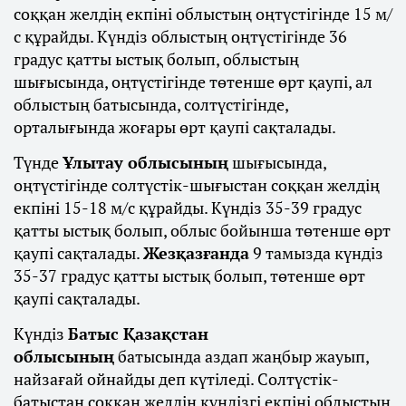
соққан желдің екпіні облыстың оңтүстігінде 15 м/
с құрайды. Күндіз облыстың оңтүстігінде 36
градус қатты ыстық болып, облыстың
шығысында, оңтүстігінде төтенше өрт қаупі, ал
облыстың батысында, солтүстігінде,
орталығында жоғары өрт қаупі сақталады.
Түнде
Ұлытау облысының
шығысында,
оңтүстігінде солтүстік-шығыстан соққан желдің
екпіні 15-18 м/с құрайды. Күндіз 35-39 градус
қатты ыстық болып, облыс бойынша төтенше өрт
қаупі сақталады.
Жезқазғанда
9 тамызда күндіз
35-37 градус қатты ыстық болып, төтенше өрт
қаупі сақталады.
Күндіз
Батыс Қазақстан
облысының
батысында аздап жаңбыр жауып,
найзағай ойнайды деп күтіледі. Солтүстік-
батыстан соққан желдің күндізгі екпіні облыстың