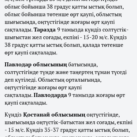
облыс бойынша 38 градус қатты ыстық болып,
облыс бойынша төтенше өрт қаупі, облыстың
шығысында, оңтүстігінде жоғары өрт қаупі
сақталады.
Таразда
9 тамызда күндіз солтүстік-
шығыстан жел соғады, екпіні - 15-20 м/с. Күндіз
38 градус қатты ыстық болып, қалада төтенше
өрт қаупі сақталады.
Павлодар облысының
батысында,
солтүстігінде түнде және таңертең тұман түседі
деп күтіледі. Облыстың орталығында,
оңтүстігінде жоғары өрт қаупі
сақталады.
Павлодарда
9 тамызда жоғары өрт
қаупі сақталады.
Күндіз
Қостанай облысының
оңтүстігінде,
шығысында оңтүстік-батыстан жел соғады, екпіні
- 15 м/с. Күндіз 35-37 градус қатты ыстық болып,