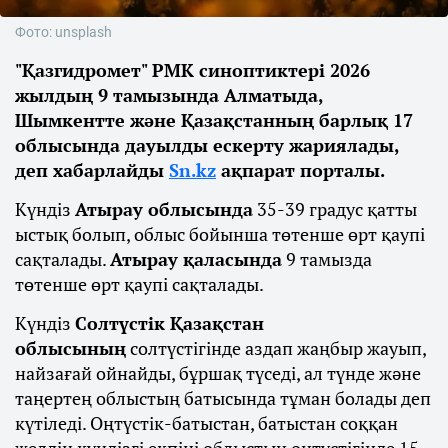
Фото: unsplash
"Қазгидромет" РМК синоптиктері 2026
жылдың 9 тамызында Алматыда,
Шымкентте және Қазақстанның барлық 17
облысында дауылды ескерту жариялады,
деп хабарлайды
Sn.kz
ақпарат порталы.
Күндіз
Атырау облысында
35-39 градус қатты
ыстық болып, облыс бойынша төтенше өрт қаупі
сақталады.
Атырау қаласында
9 тамызда
төтенше өрт қаупі сақталады.
Күндіз
Солтүстік Қазақстан
облысының
солтүстігінде аздап жаңбыр жауып,
найзағай ойнайды, бұршақ түседі, ал түнде және
таңертең облыстың батысында тұман болады деп
күтіледі. Оңтүстік-батыстан, батыстан соққан
желдің күндізгі екпіні облыстың оңтүстігінде 15-