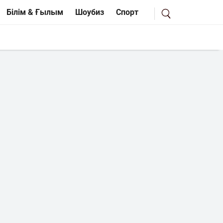
Білім & Ғылым
Шоубиз
Спорт