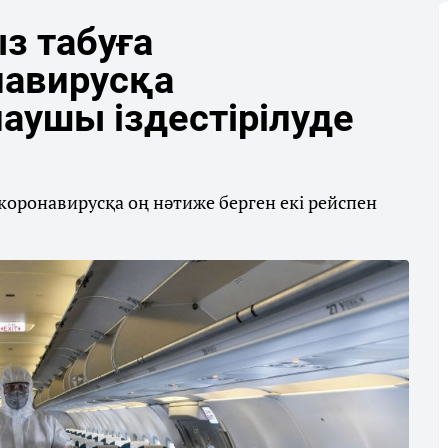
з табуға
навирусқа
аушы іздестірілуде
коронавирусқа оң нәтиже берген екі рейспен