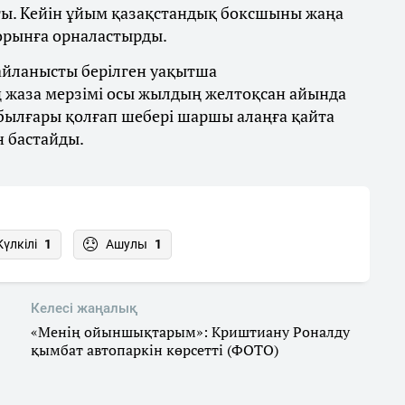
ты. Кейін ұйым қазақстандық боксшыны жаңа
 орынға орналастырды.
байланысты берілген уақытша
 жаза мерзімі осы жылдың желтоқсан айында
 былғары қолғап шебері шаршы алаңға қайта
н бастайды.
Күлкілі
1
Ашулы
1
Келесі жаңалық
«Менің ойыншықтарым»: Криштиану Роналду
қымбат автопаркін көрсетті (ФОТО)