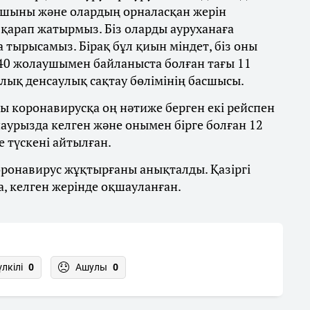
аушыны және олардың орналасқан жерін
 қарап жатырмыз. Біз оларды ауруханаға
 тырысамыз. Бірақ бұл қиын міндет, біз оны
40 жолаушымен байланыста болған тағы 11
алық денсаулық сақтау бөлімінің басшысы.
ы коронавирусқа оң нәтиже берген екі рейспен
наурызда келген және онымен бірге болған 12
е түскені айтылған.
коронавирус жұқтырғаны анықталды. Қазіргі
, келген жерінде оқшауланған.
үлкілі
0
Ашулы
0