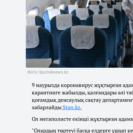
Фото: Sputniknews.kz
9 наурызда коронавирус жұқтырған ада
карантинге жабылды, қалғандары әлі та
қоғамдық денсаулық сақтау департамент
хабарлайды
Stan.kz.
Ол мегаполисте екінші жұқтырған адамм
"Олардың төртеуі басқа елдерге ұшып к