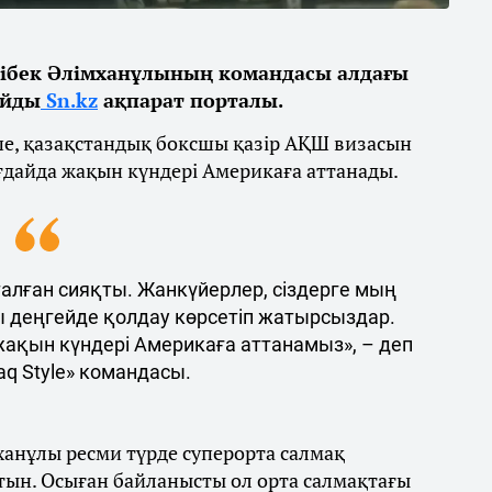
ібек Әлімханұлының командасы алдағы
айды
Sn.kz
ақпарат порталы.
ше, қазақстандық боксшы қазір АҚШ визасын
ғдайда жақын күндері Америкаға аттанады.
талған сияқты. Жанкүйерлер, сіздерге мың
ы деңгейде қолдау көрсетіп жатырсыздар.
 жақын күндері Америкаға аттанамыз», – деп
q Style» командасы.
ханұлы ресми түрде суперорта салмақ
тын. Осыған байланысты ол орта салмақтағы