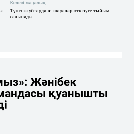
Келесі жаңалық
ғы
Түнгі клубтарда іс-шаралар өткізуге тыйым
салынады
мыз»: Жәнібек
мандасы қуанышты
ді