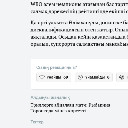
WBO әлем чемпионы атағынан бас тарт
салмақ дәрежесінің рейтингінде екінші
Қазіргі уақытта Әлімханұлы допингке 
дисквалификациясын өтеп жатыр. Оның
аяқталады. Осыдан кейін қазақстандық
оралып, суперорта салмақтағы мансабы
Сіздің реакцияңыз?
Ұнайды
69
Ұнамайды
6
Алдыңғы жаңалық
Триллерге айналған матч: Рыбакина
Торонтода мінез көрсетті
Тегтер: