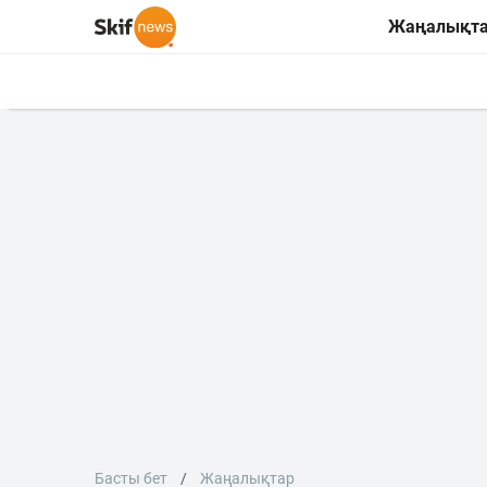
Жаңалықт
Басты бет
Жаңалықтар