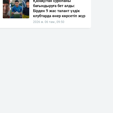
Қазақстан Еуропаны
бағындыруға бет алды:
Бірден 9 жас талант үздік
клубтарда өнер көрсетіп жүр
2026 ж. 06 там., 09:50