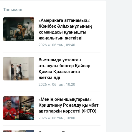
Танымал
«Америкаға аттанамыз»:
Жәнібек Әлімханұлының
командасы қуанышты
жаңалығын жеткізді
2026 ж. 06 там., 09:40
Вьетнамда ұсталған
атышулы блогер Қайсар
Қамза Қазақстанға
жеткізілді
2026 ж. 06 там., 10:20
«Менің ойыншықтарым»:
Криштиану Роналду қымбат
автопаркін көрсетті (ФОТО)
2026 ж. 06 там., 10:00