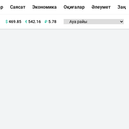
ар
Саясат
Экономика
Оқиғалар
Әлеумет
Заң
$
469.85
€
542.16
₽
5.78