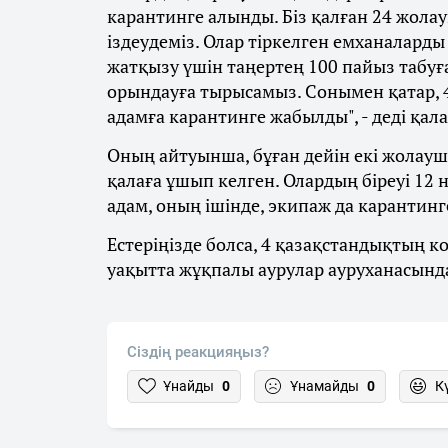
карантинге алынды. Біз қалған 24 жол
іздеудеміз. Олар тіркелген емханаларды
жатқызу үшін таңертең 100 пайыз табуға
орындауға тырысамыз. Сонымен қатар, 
адамға карантинге жабылды", - деді қал
Оның айтуынша, бұған дейін екі жолауш
қалаға ұшып келген. Олардың біреуі 12 
адам, оның ішінде, экипаж да карантинг
Естеріңізде болса, 4 қазақстандықтың 
уақытта жұқпалы аурулар ауруханасында
Сіздің реакцияңыз?
Ұнайды
0
Ұнамайды
0
К