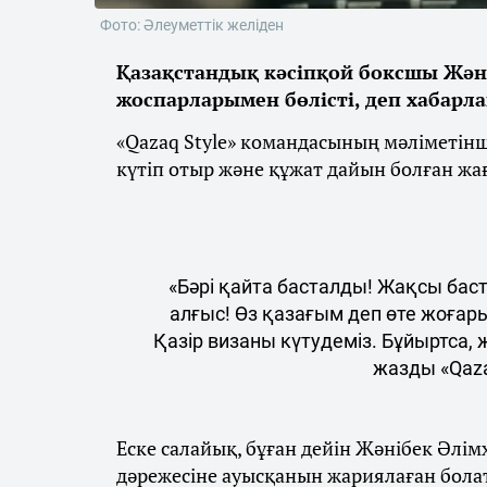
Фото: Әлеуметтік желіден
Қазақстандық кәсіпқой боксшы Жән
жоспарларымен бөлісті, деп хабарл
«Qazaq Style» командасының мәліметін
күтіп отыр және құжат дайын болған жа
«Бәрі қайта басталды! Жақсы бас
алғыс! Өз қазағым деп өте жоғар
Қазір визаны күтудеміз. Бұйыртса,
жазды «Qaza
Еске салайық, бұған дейін Жәнібек Әлім
дәрежесіне ауысқанын жариялаған бола