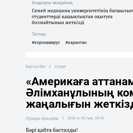
Алдыңғы жаңалық
Семей медицина университетінің басшылы
студенттерді қашықтықтан оқытуға
болмайтынын жеткізді
Тегтер:
#коронавирус
#карантин
Басты бет
Спорт
«Америкаға аттана
Әлімханұлының ко
жаңалығын жеткіз
Лунара Арынбек
2026 ж. 06 там., 09:40
Бәрі қайта басталды!