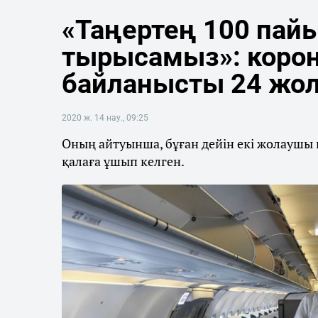
«Таңертең 100 пайы
тырысамыз»: коро
байланысты 24 жол
2020 ж. 14 нау., 09:25
Оның айтуынша, бұған дейін екі жолаушы 
қалаға ұшып келген.