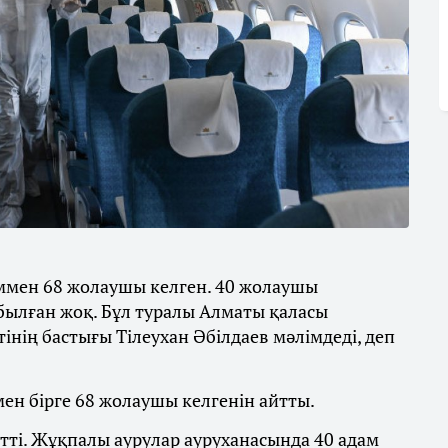
ммен 68 жолаушы келген. 40 жолаушы
былған жоқ. Бұл туралы Алматы қаласы
інің бастығы Тілеухан Әбілдаев мәлімдеді, деп
ен бірге 68 жолаушы келгенін айтты.
етті. Жұқпалы аурулар ауруханасында 40 адам