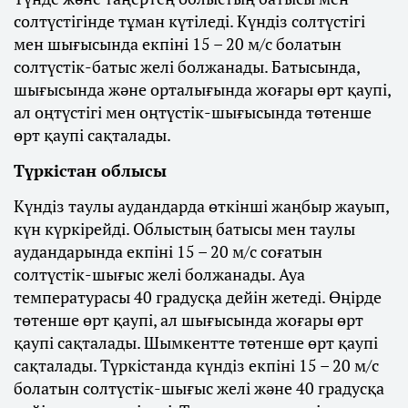
солтүстігінде тұман күтіледі. Күндіз солтүстігі
мен шығысында екпіні 15 – 20 м/с болатын
солтүстік-батыс желі болжанады. Батысында,
шығысында және орталығында жоғары өрт қаупі,
ал оңтүстігі мен оңтүстік-шығысында төтенше
өрт қаупі сақталады.
Түркістан облысы
Күндіз таулы аудандарда өткінші жаңбыр жауып,
күн күркірейді. Облыстың батысы мен таулы
аудандарында екпіні 15 – 20 м/с соғатын
солтүстік-шығыс желі болжанады. Ауа
температурасы 40 градусқа дейін жетеді. Өңірде
төтенше өрт қаупі, ал шығысында жоғары өрт
қаупі сақталады. Шымкентте төтенше өрт қаупі
сақталады. Түркістанда күндіз екпіні 15 – 20 м/с
болатын солтүстік-шығыс желі және 40 градусқа