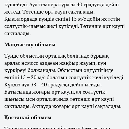
күшейеді. Ауа температурасы 40 градусқа дейін
жетеді. Төтенше өрт қаупі сақталады.
Қызылордада күндіз екпіні 15 м/с дейін жететін
солтүстік-шығыс желі күтіледі. Төтенше өрт қаупі
сақталады.
Маңғыстау облысы
Түнде облыстың орталық бөлігінде бұршақ
аралас немесе аздаған жаңбыр жауып, күн
күркіреуі болжанады. Облыстың оңтүстігінде
екпіні 15 – 20 м/с болатын солтүстік желі күтіледі.
Күндіз ауа 38 – 40 градусқа дейін ысиды.
Батысында жоғары өрт қаупі, ал солтүстік-
шығысы мен орталығында төтенше өрт қаупі
сақталады. Ақтауда жоғары өрт қаупі сақталады.
Қостанай облысы
Түнде және таңертең облыстың батысы мен