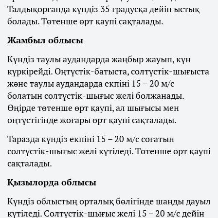
Талдықорғанда күндіз 35 градусқа дейін ыстық
болады. Төтенше өрт қаупі сақталады.
Жамбыл облысы
Күндіз таулы аудандарда жаңбыр жауып, күн
күркірейді. Оңтүстік-батыста, солтүстік-шығыста
және таулы аудандарда екпіні 15 – 20 м/с
болатын солтүстік-шығыс желі болжанады.
Өңірде төтенше өрт қаупі, ал шығысы мен
оңтүстігінде жоғары өрт қаупі сақталады.
Таразда күндіз екпіні 15 – 20 м/с соғатын
солтүстік-шығыс желі күтіледі. Төтенше өрт қаупі
сақталады.
Қызылорда облысы
Күндіз облыстың орталық бөлігінде шаңды дауыл
күтіледі. Солтүстік-шығыс желі 15 – 20 м/с дейін