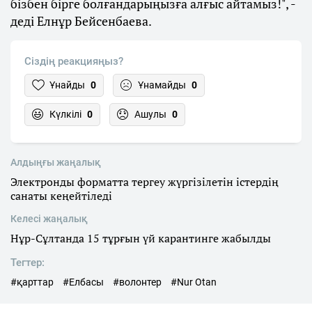
бізбен бірге болғандарыңызға алғыс айтамыз!", -
деді Елнұр Бейсенбаева.
Сіздің реакцияңыз?
Ұнайды
0
Ұнамайды
0
Күлкілі
0
Ашулы
0
Алдыңғы жаңалық
Электронды форматта тергеу жүргізілетін істердің
санаты кеңейтіледі
Келесі жаңалық
Нұр-Сұлтанда 15 тұрғын үй карантинге жабылды
Тегтер:
#қарттар
#Елбасы
#волонтер
#Nur Otan