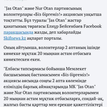
"Jas Otan" және Nur Otan партиясының
волонтерлары «Біз біргеміз!» акциясын уақытша
тоқтатты. Бұл туралы "Jas Otan" жастар
қанатының төрағасы Елнұр Бейсенбаев Facebook
парақшасында
жазды, деп хабарлайды
Skifnews.kz
ақпарат порталы.
Оның айтуынша, волонтерлар 2 аптаның ішінде
көмекке мұқтаж 20 мыңнан астам отбасыға
көмектескен екен.
"Елбасы тапсырмасы бойынша Мемлекет
басшысының бастамасымен «Біз біргеміз!»
акциясы аясында соңғы 2 апта көлемінде
еліміздің барлық аймақтарында МК "Jas Otan"
және Nur Otan партиясының волонтерларымен
20 мыңнан астам мұқтаж отбасыларға, сондай-ақ,
жалғыз басты қарттар мен ерекше қажеттіліктері