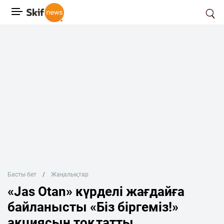
Басты бет
Жаңалықтар
«Jas Otan» күрделі жағдайға
байланысты «Біз біргеміз!»
акциясын тоқтатты