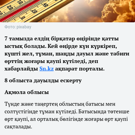
Фото: pixabay
7 тамызда елдің бірқатар өңірінде қатты
ыстық болады. Кей өңірде күн күркіреп,
күшті жел, тұман, шаңды дауыл және табиғи
өрттің жоғары қаупі күтіледі, деп
хабарлайды
Sn.kz
ақпарат порталы.
8 облыста дауылды ескерту
Ақмола облысы
Түнде және таңертең облыстың батысы мен
солтүстігінде тұман күтіледі. Батысында төтенше
өрт қаупі, ал орталық бөлігінде жоғары өрт қаупі
сақталады.