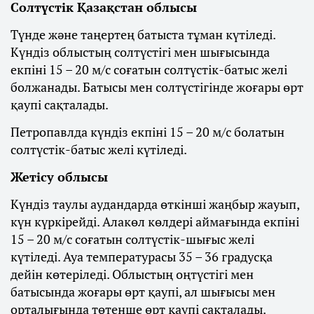
Солтүстік Қазақстан облысы
Түнде және таңертең батыста тұман күтіледі.
Күндіз облыстың солтүстігі мен шығысында
екпіні 15 – 20 м/с соғатын солтүстік-батыс желі
болжанады. Батысы мен солтүстігінде жоғары өрт
қаупі сақталады.
Петропавлда күндіз екпіні 15 – 20 м/с болатын
солтүстік-батыс желі күтіледі.
Жетісу облысы
Күндіз таулы аудандарда өткінші жаңбыр жауып,
күн күркірейді. Алакөл көлдері аймағында екпіні
15 – 20 м/с соғатын солтүстік-шығыс желі
күтіледі. Ауа температурасы 35 – 36 градусқа
дейін көтеріледі. Облыстың оңтүстігі мен
батысында жоғары өрт қаупі, ал шығысы мен
орталығында төтенше өрт қаупі сақталады.