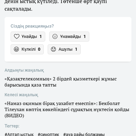
дейін ыстық күтіледі. Төтенше өрт қаупі
сақталады.
Сіздің реакцияңыз?
Ұнайды
1
Ұнамайды
1
Күлкілі
0
Ашулы
1
Алдыңғы жаңалық
«Қазақтелекомның» 2 бірдей қызметкері жұмыс
барысында қаза тапты
Келесі жаңалық
«Намаз оқимын бірақ уахабит емеспін»: Бекболат
Тілеухан көптің көкейіндегі сұрақтың нүктесін қойды
(ВИДЕО)
Тегтер:
#Аптап ыстық
#синоптик
#ауа райы болжамы