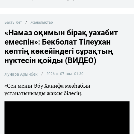
Басты бет
Жаңалықтар
«Намаз оқимын бірақ уахабит
емеспін»: Бекболат Тілеухан
көптің көкейіндегі сұрақтың
нүктесін қойды (ВИДЕО)
Лунара Арынбек
2026 ж. 07 там., 01:30
«Сен менің Әбу Ханифа мәзһабын
ұстанатынымды жақсы білесің.