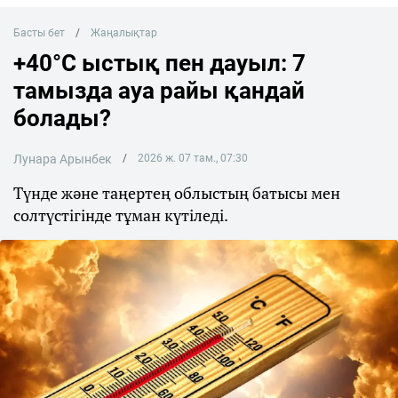
Басты бет
Жаңалықтар
+40°C ыстық пен дауыл: 7
тамызда ауа райы қандай
болады?
Лунара Арынбек
2026 ж. 07 там., 07:30
Түнде және таңертең облыстың батысы мен
солтүстігінде тұман күтіледі.