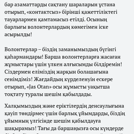
бар азаматтарды сақтану шараларын ұстана
отырып, «контактсыз» бірінші қажеттіліктегі
тауарлармен қамтамасыз етілді. Осының
барлығы волонтерлардың көмегімен іске
асырылды!
⠀
Волонтерлар – біздің заманымыздың бүгінгі
қаһармандары! Барша волонтерларға жасаған
жұмыстары үшін үлкен алғысымды білдіремін!
Сіздермен еліміздің жарқын болашағына
сенімдіміз! Жағдайдың күрделенуін ескере
отырып, «Jas Otan» осы жұмысты уақытша
тоқтату туралы шешім қабылдады.
Халқымыздың және еріктілердің денсаулығына
қауіп төндірмес үшін барлық ұйымдарды, біздің
ұйымның үлгісінде шешім қабылдауға
шақырамыз! Тағы да баршаңызға осы күндерде