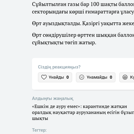
Сұйылтылған газы бар 100 шақты балло
секторындағы көрші ғимараттарға ұласу
Өрт ауыздықталды. Қазіргі уақытта жеке
Өрт сөндірушілер өрттен шыққан баллон
сұйықтықты төгіп жатыр.
Сіздің реакцияңыз?
Ұнайды
0
Ұнамайды
0
К
Алдыңғы жаңалық
«Ешкім де ауру емес»: карантинде жатқан
оралдық науқастар аурухананың есігін бұзы
шықты
Тегтер: