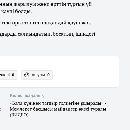
нның жарылуы және өрттің тұрғын үй
 қаупі болды.
 секторға төнген ешқандай қауіп жоқ.
дарды салқындатып, босатып, ішіндегі
үлкілі
0
Ашулы
0
Келесі жаңалық
«Бала күнінен тағдыр тәлкегіне ұшырады» -
п
Мемлекет басшысы майдангер әкесі туралы
(ВИДЕО)