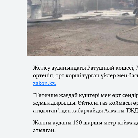
Жетісу ауданындағы Ратушный көшесі, 7
өртеніп, өрт көрші тұрған үйлер мен ба
zakon.kz.
"Төтенше жағдай күштері мен өрт сөндіру
жұмылдырылды. Өйткені газ қоймасы өрт
атқылған", деп хабарлайды Алматы ТЖД
Жалпы ауданы 150 шаршы метр қоймада
атылған.