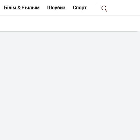
Білім & Ғылым
Шоубиз
Спорт