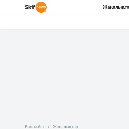
Жаңалықт
Басты бет
Жаңалықтар