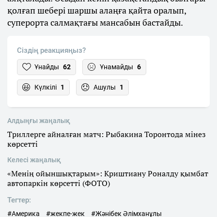
қолғап шебері шаршы алаңға қайта оралып,
суперорта салмақтағы мансабын бастайды.
Сіздің реакцияңыз?
Ұнайды
62
Ұнамайды
6
Күлкілі
1
Ашулы
1
Алдыңғы жаңалық
Триллерге айналған матч: Рыбакина Торонтода мінез
көрсетті
Келесі жаңалық
«Менің ойыншықтарым»: Криштиану Роналду қымбат
автопаркін көрсетті (ФОТО)
Тегтер:
#Америка
#жекпе-жек
#Жәнібек Әлімханұлы