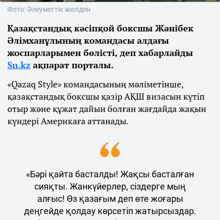
Фото: Әлеуметтік желіден
Қазақстандық кәсіпқой боксшы Жәнібек
Әлімханұлының командасы алдағы
жоспарларымен бөлісті, деп хабарлайды
Sn.kz
ақпарат порталы.
«Qazaq Style» командасының мәліметінше,
қазақстандық боксшы қазір АҚШ визасын күтіп
отыр және құжат дайын болған жағдайда жақын
күндері Америкаға аттанады.
«Бәрі қайта басталды! Жақсы басталған
сияқты. Жанкүйерлер, сіздерге мың
алғыс! Өз қазағым деп өте жоғары
деңгейде қолдау көрсетіп жатырсыздар.