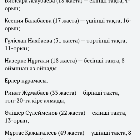
Бибісара Асаубаева (18 жаста) — екінші тақта, 4-
орын;
Ксения Балабаева (17 жаста) — үшінші тақта, 16-
орын;
Гүлісхан Нахбаева (31 жаста) — төртінші тақта,
11-орын;
Назерке Нұрғали (18 жаста) — бесінші тақта, 8
ойыннан аз ойнады.
Ерлер құрамасы:
Ринат Жұмабаев (33 жаста) — бірінші тақта,
топ-20-ға кіре алмады;
Әлішер Сүлейменов (22 жаста) — екінші тақта,
13-орын;
Мұртас Қажығалеев (49 жаста) — үшінші тақта, 8