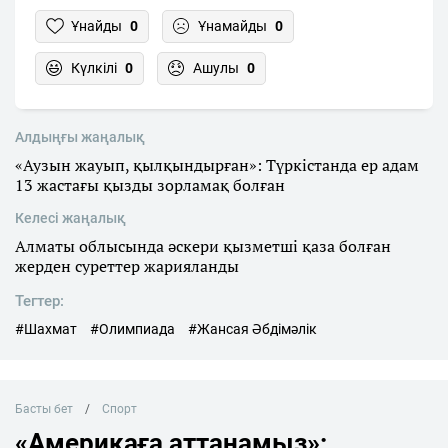
Ұнайды
0
Ұнамайды
0
Күлкілі
0
Ашулы
0
Алдыңғы жаңалық
«Аузын жауып, қылқындырған»: Түркістанда ер адам
13 жастағы қызды зорламақ болған
Келесі жаңалық
Алматы облысында әскери қызметші қаза болған
жерден суреттер жарияланды
Тегтер:
#Шахмат
#Олимпиада
#Жансая Әбдімәлік
Басты бет
Спорт
«Америкаға аттанамыз»: