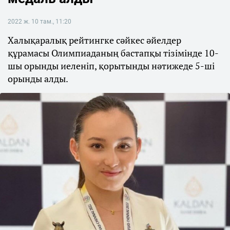
2022 ж. 10 там., 11:20
Халықаралық рейтингке сәйкес әйелдер
құрамасы Олимпиаданың бастапқы тізімінде 10-
шы орынды иеленіп, қорытынды нәтижеде 5-ші
орынды алды.