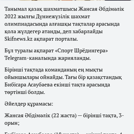
Танымал қазақ шахматшысы Жансая Әбдімәлік
2022 жылғы Дүниежүзілік шахмат
олимпиадасында алғашқы тақталар арасында
қола жүлдегер атанды, деп хабарлайды
Skifnews.kz ақпарат порталы.
Бұл туралы ақпарат «Спорт Шрёдингера»
Telegram-каналында жарияланды.
Бірінші тақтада команданың ең мықты
ойыншылары ойнайды. Тағы бір қазақстандық
Бибісара Асаубаева екінші тақта арасында
төртінші болды.
Әйелдер құрамасы:
Жансая Әбдімәлік (22 жаста) — бірінші тақта, 3-
орын;