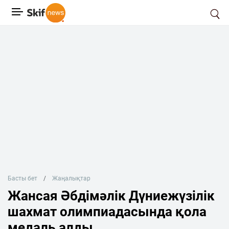
Басты бет
Жаңалықтар
Жансая Әбдімәлік Дүниежүзілік
шахмат олимпиадасында қола
медаль алды