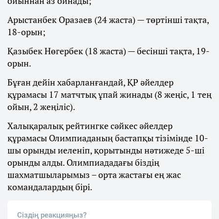
ойыннан аз ойнады;
Арыстанбек Оразаев (24 жаста) — төртінші тақта,
18-орын;
Қазыбек Нөгербек (18 жаста) — бесінші тақта, 19-
орын.
Бұған дейін хабарланғандай, ҚР әйелдер
құрамасы 17 матчтық ұпай жинады (8 жеңіс, 1 тең
ойын, 2 жеңіліс).
Халықаралық рейтингке сәйкес әйелдер
құрамасы Олимпиаданың бастапқы тізімінде 10-
шы орынды иеленіп, қорытынды нәтижеде 5-ші
орынды алды. Олимпиададағы біздің
шахматшыларымыз – орта жастағы ең жас
командалардың бірі.
Сіздің реакцияңыз?