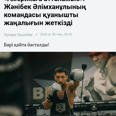
Жәнібек Әлімханұлының
командасы қуанышты
жаңалығын жеткізді
Лунара Арынбек
2026 ж. 06 там., 09:40
Бәрі қайта басталды!