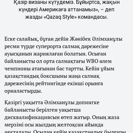
Қазір визаны күтудеміз. Бұйыртса, жақын
күндері Америкаға аттанамыз», – деп
жазды «Qazaq Style» командасы.
Еске салайық, бұған дейін Жәнібек Әлімханұлы
ресми түрде суперорта салмақ дәрежесіне
ауысқанын жариялаған болатын. Осыған
байланысты ол орта салмақтағы WBO әлем
чемпионы атағынан бас тартты. Кейін ұйым
қазақстандық боксшыны жаңа салмақ
дәрежесінің рейтингінде екінші орынға
орналастырды.
Қазіргі уақытта Әлімханұлы допингке
байланысты берілген уақытша
дисквалификациясын өтеп жатыр. Оның жаза
мерзімі осы жылдың желтоқсан айында
аяқталады. Осыдан кейін қазақстандық былғары