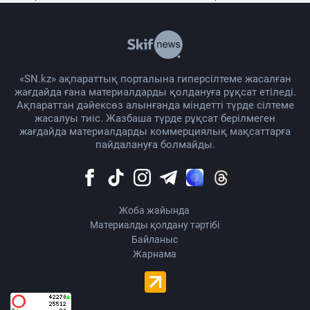
«SN.kz» ақпараттық порталына гиперсілтеме жасалған
жағдайда ғана материалдарды қолдануға рұқсат етіледі.
Ақпараттан дәйексөз алынғанда міндетті түрде сілтеме
жасалуы тиіс. Жазбаша түрде рұқсат берілмеген
жағдайда материалдарды коммерциялық мақсаттарға
пайдалануға болмайды.
Жоба жайында
Материалды қолдану тәртібі
Байланыс
Жарнама