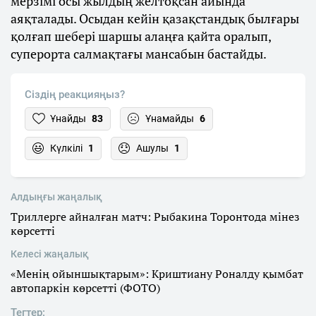
мерзімі осы жылдың желтоқсан айында
аяқталады. Осыдан кейін қазақстандық былғары
қолғап шебері шаршы алаңға қайта оралып,
суперорта салмақтағы мансабын бастайды.
Сіздің реакцияңыз?
Ұнайды
83
Ұнамайды
6
Күлкілі
1
Ашулы
1
Алдыңғы жаңалық
Триллерге айналған матч: Рыбакина Торонтода мінез
көрсетті
Келесі жаңалық
«Менің ойыншықтарым»: Криштиану Роналду қымбат
автопаркін көрсетті (ФОТО)
Тегтер: