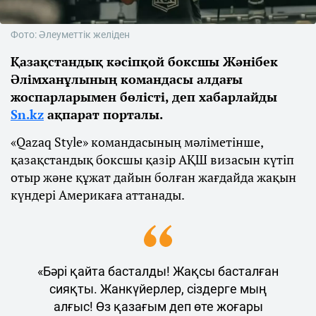
Фото: Әлеуметтік желіден
Қазақстандық кәсіпқой боксшы Жәнібек
Әлімханұлының командасы алдағы
жоспарларымен бөлісті, деп хабарлайды
Sn.kz
ақпарат порталы.
«Qazaq Style» командасының мәліметінше,
қазақстандық боксшы қазір АҚШ визасын күтіп
отыр және құжат дайын болған жағдайда жақын
күндері Америкаға аттанады.
«Бәрі қайта басталды! Жақсы басталған
сияқты. Жанкүйерлер, сіздерге мың
алғыс! Өз қазағым деп өте жоғары