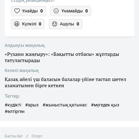
Сіздің реакцияңыз?
Ұнайды
0
Ұнамайды
0
Күлкілі
0
Ашулы
0
Алдыңғы жаңалық
«Рухани жаңғыру»: «Бақытты отбасы» жұптарды
татуластырады
Келесі жаңалық
Қазақ әйелі үш баласын балалар үйіне тастап шетел
азаматымен бірге кеткен
Тегтер:
#күдікті
#арыз
#жыныстық қатынас
#мүгедек қыз
#өлтірген
Басты бет
Спорт