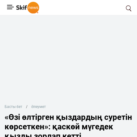
Басты бет
Әлеумет
«Өзі өлтірген қыздардың суретін
көрсеткен»: қаскөй мүгедек
қызды зорлап кетті