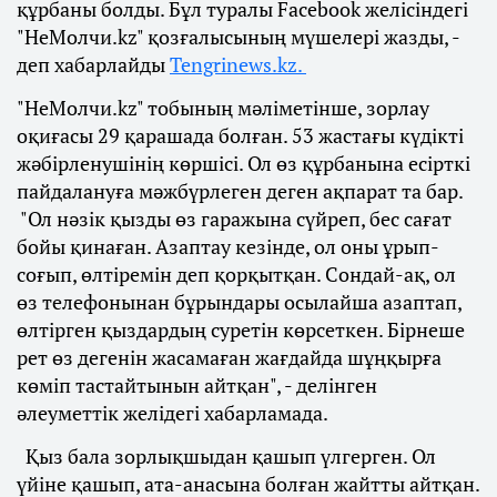
құрбаны болды. Бұл туралы Facebook желісіндегі
"НеМолчи.kz" қозғалысының мүшелері жазды, -
деп хабарлайды
Tengrinews.kz.
"НеМолчи.kz" тобының мәліметінше, зорлау
оқиғасы 29 қарашада болған. 53 жастағы күдікті
жәбірленушінің көршісі. Ол өз құрбанына есірткі
пайдалануға мәжбүрлеген деген ақпарат та бар.
"Ол нәзік қызды өз гаражына сүйреп, бес сағат
бойы қинаған. Азаптау кезінде, ол оны ұрып-
соғып, өлтіремін деп қорқытқан. Сондай-ақ, ол
өз телефонынан бұрындары осылайша азаптап,
өлтірген қыздардың суретін көрсеткен. Бірнеше
рет өз дегенін жасамаған жағдайда шұңқырға
көміп тастайтынын айтқан", - делінген
әлеуметтік желідегі хабарламада.
Қыз бала зорлықшыдан қашып үлгерген. Ол
үйіне қашып, ата-анасына болған жайтты айтқан.