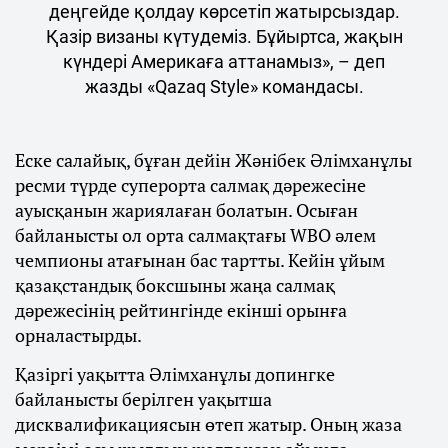
деңгейде қолдау көрсетіп жатырсыздар.
Қазір визаны күтудеміз. Бұйыртса, жақын
күндері Америкаға аттанамыз», – деп
жазды «Qazaq Style» командасы.
Еске салайық, бұған дейін Жәнібек Әлімханұлы
ресми түрде суперорта салмақ дәрежесіне
ауысқанын жариялаған болатын. Осыған
байланысты ол орта салмақтағы WBO әлем
чемпионы атағынан бас тартты. Кейін ұйым
қазақстандық боксшыны жаңа салмақ
дәрежесінің рейтингінде екінші орынға
орналастырды.
Қазіргі уақытта Әлімханұлы допингке
байланысты берілген уақытша
дисквалификациясын өтеп жатыр. Оның жаза