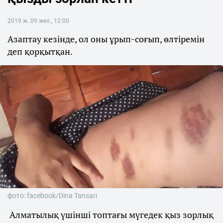
2019 ж. 09 жел., 12:00
Азаптау кезінде, ол оны ұрып-соғып, өлтіремін
деп қорқытқан.
фото: facebook/Dina Tansari
Алматылық үшінші топтағы мүгедек қыз зорлық