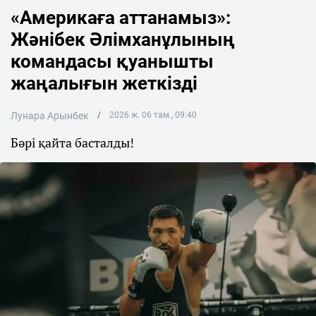
«Америкаға аттанамыз»:
Жәнібек Әлімханұлының
командасы қуанышты
жаңалығын жеткізді
Лунара Арынбек
2026 ж. 06 там., 09:40
Бәрі қайта басталды!