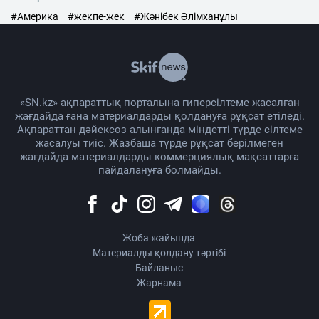
#Америка
#жекпе-жек
#Жәнібек Әлімханұлы
«SN.kz» ақпараттық порталына гиперсілтеме жасалған
жағдайда ғана материалдарды қолдануға рұқсат етіледі.
Ақпараттан дәйексөз алынғанда міндетті түрде сілтеме
жасалуы тиіс. Жазбаша түрде рұқсат берілмеген
жағдайда материалдарды коммерциялық мақсаттарға
пайдалануға болмайды.
Жоба жайында
Материалды қолдану тәртібі
Байланыс
Жарнама