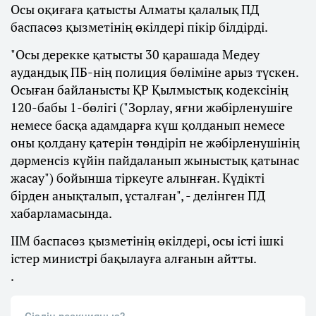
Осы оқиғаға қатысты Алматы қалалық ПД
баспасөз қызметінің өкілдері пікір білдірді.
"Осы дерекке қатысты 30 қарашада Медеу
аудандық ПБ-нің полиция бөліміне арыз түскен.
Осыған байланысты ҚР Қылмыстық кодексінің
120-бабы 1-бөлігі ("Зорлау, яғни жәбірленушіге
немесе басқа адамдарға күш қолданып немесе
оны қолдану қатерін төндіріп не жәбірленушінің
дәрменсіз күйін пайдаланып жыныстық қатынас
жасау") бойынша тіркеуге алынған. Күдікті
бірден анықталып, ұсталған", - делінген ПД
хабарламасында.
ІІМ баспасөз қызметінің өкілдері, осы істі ішкі
істер министрі бақылауға алғанын айтты.
.