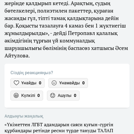
жерінде қалдырып кетеді. Арақтың, судың
бөтелкелері, полиэтилен пакеттер, қураған
жасанды гүл, тіпті тамақ қалдықтарына дейін
бар. Қоқысты тазалауға 4 камаз бен 1 жүктиегіш
жұмылдырылды», - дейді Петропавл қалалық
әкімдігінің тұрғын үй коммуналдық
шаруашылығы бөлімінің баспасөз хатшысы Әсем
Айтулова.
Сіздің реакцияңыз?
Ұнайды
0
Ұнамайды
0
Күлкілі
0
Ашулы
0
Алдыңғы жаңалық
«Үкіметтен ЛГБТ адамдарын саяси қуғын-сүргін
құрбандары ретінде ресми түрде тануды ТАЛАП