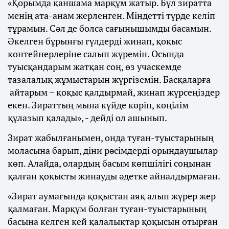
«Қорымда қаншама марқұм жатыр. Бұл зиратта
менің ата-анам жерленген. Міндетті түрде келіп
тұрамын. Сәл де болса сағынышымды басамын.
Әкелген бұрынғы гүлдерді жинап, қоқыс
контейнерлеріне салып жүремін. Осында
туысқандарым жатқан соң, өз учаскемде
тазалалық жұмыстарын жүргіземін. Басқаларға
айтарым – қоқыс қалдырмай, жинап жүрсеңіздер
екен. Зираттың мына күйде көріп, көңілім
құлазып қалады», - дейді ол ашынып.
Зират жабылғанымен, онда туған-туыстарының
моласына барып, діни рәсімдерді орындаушылар
көп. Алайда, олардың басым көпшілігі соңынан
қалған қоқысты жинауды әдетке айналдырмаған.
«Зират аумағында қоқыстан аяқ алып жүрер жер
қалмаған. Марқұм болған туған-туыстарының
басына келген кей қалалықтар қоқысын отырған