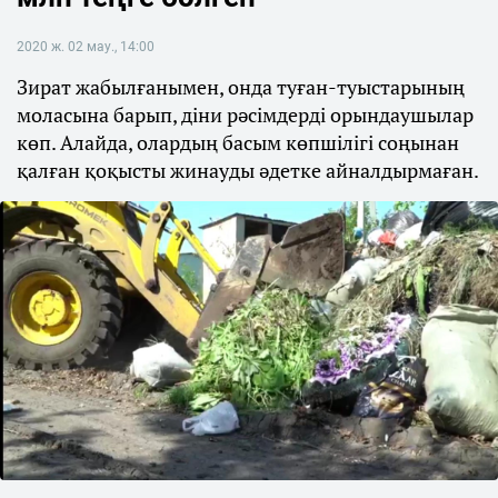
2020 ж. 02 мау., 14:00
Зират жабылғанымен, онда туған-туыстарының
моласына барып, діни рәсімдерді орындаушылар
көп. Алайда, олардың басым көпшілігі соңынан
қалған қоқысты жинауды әдетке айналдырмаған.