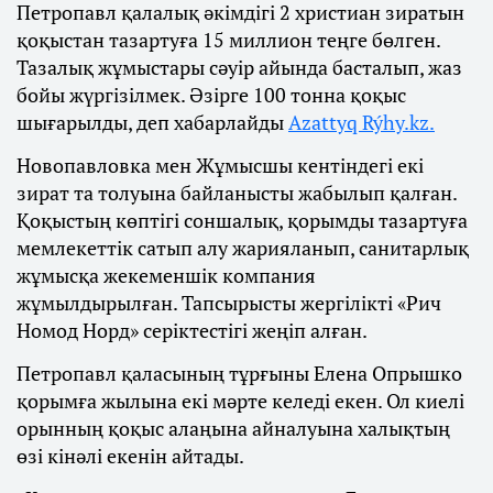
Петропавл қалалық әкімдігі 2 христиан зиратын
қоқыстан тазартуға 15 миллион теңге бөлген.
Тазалық жұмыстары сәуір айында басталып, жаз
бойы жүргізілмек. Әзірге 100 тонна қоқыс
шығарылды, деп хабарлайды
Azattyq Rýhy.kz.
Новопавловка мен Жұмысшы кентіндегі екі
зират та толуына байланысты жабылып қалған.
Қоқыстың көптігі соншалық, қорымды тазартуға
мемлекеттік сатып алу жарияланып, санитарлық
жұмысқа жекеменшік компания
жұмылдырылған. Тапсырысты жергілікті «Рич
Номод Норд» серіктестігі жеңіп алған.
Петропавл қаласының тұрғыны Елена Опрышко
қорымға жылына екі мәрте келеді екен. Ол киелі
орынның қоқыс алаңына айналуына халықтың
өзі кінәлі екенін айтады.