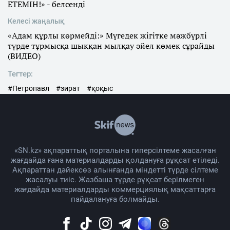
ЕТЕМІН!» - белсенді
Келесі жаңалық
«Адам құрлы көрмейді:» Мүгедек жігітке мәжбүрлі
түрде тұрмысқа шыққан мылқау әйел көмек сұрайды
(ВИДЕО)
Тегтер:
#Петропавл
#зират
#қоқыс
«SN.kz» ақпараттық порталына гиперсілтеме жасалған
жағдайда ғана материалдарды қолдануға рұқсат етіледі.
Ақпараттан дәйексөз алынғанда міндетті түрде сілтеме
жасалуы тиіс. Жазбаша түрде рұқсат берілмеген
жағдайда материалдарды коммерциялық мақсаттарға
пайдалануға болмайды.