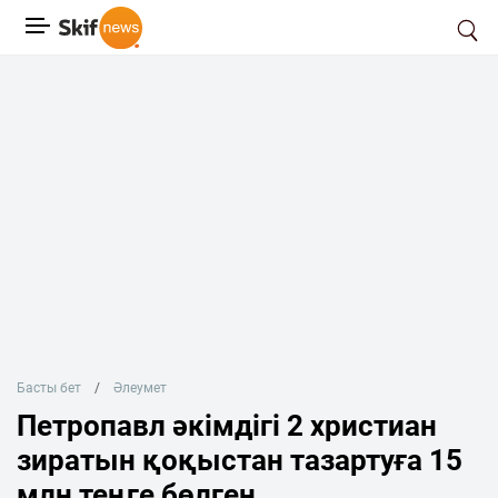
Басты бет
Әлеумет
Петропавл әкімдігі 2 христиан
зиратын қоқыстан тазартуға 15
млн теңге бөлген