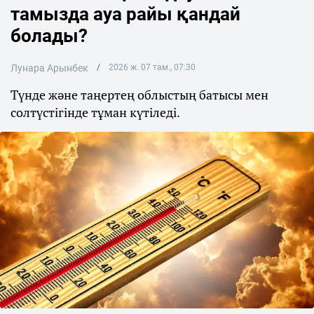
тамызда ауа райы қандай
болады?
Лунара Арынбек
2026 ж. 07 там., 07:30
Түнде және таңертең облыстың батысы мен
солтүстігінде тұман күтіледі.