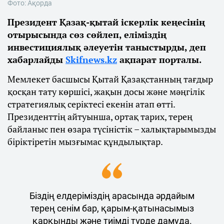
Фото: Ақорда
Президент Қазақ-қытай іскерлік кеңесінің
отырысында сөз сөйлеп, еліміздің
инвестициялық әлеуетін таныстырды, деп
хабарлайды
Skifnews.kz
ақпарат порталы.
Мемлекет басшысы Қытай Қазақстанның тағдыр
қосқан тату көршісі, жақын досы және мәңгілік
стратегиялық серіктесі екенін атап өтті.
Президенттің айтуынша, ортақ тарих, терең
байланыс пен өзара түсіністік – халықтарымызды
біріктіретін мызғымас құндылықтар.
Біздің елдеріміздің арасында әрдайым
терең сенім бар, қарым-қатынасымыз
қарқынды және тиімді түрде дамуда.