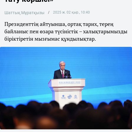
Шаттық Мұратқызы
2025 ж. 02 қыр., 10:40
Президенттің айтуынша, ортақ тарих, терең
байланыс пен өзара түсіністік – халықтарымызды
біріктіретін мызғымас құндылықтар.