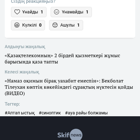
Сіздің реакцияңыз?
Ұнайды
1
Ұнамайды
1
Күлкілі
0
Ашулы
1
Алдыңғы жаңалық
«Қазақтелекомның» 2 бірдей қызметкері жұмыс
барысында қаза тапты
Келесі жаңалық
«Намаз оқимын бірақ уахабит емеспін»: Бекболат
Тілеухан көптің көкейіндегі сұрақтың нүктесін қойды
(ВИДЕО)
Тегтер:
#Аптап ыстық
#синоптик
#ауа райы болжамы