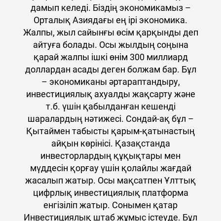
дамып келеді. Біздің экономикамыз –
Орталық Азиядағы ең ірі экономика.
Жалпы, жыл сайынғы өсім қарқынды деп
айтуға болады. Осы жылдың соңына
қарай жалпы ішкі өнім 300 миллиард
доллардан асады деген болжам бар. Бұл
– экономиканы әртараптандыру,
инвестициялық ахуалды жақсарту және
т.б. үшін қабылданған кешенді
шаралардың нәтижесі. Сондай-ақ бұл –
Қытаймен табысты қарым-қатынастың
айқын көрінісі. Қазақстанда
инвесторлардың құқықтары мен
мүддесін қорғау үшін қолайлы жағдай
жасалып жатыр. Осы мақсатпен Ұлттық
цифрлық инвестициялық платформа
енгізіліп жатыр. Сонымен қатар
Инвестициялық штаб жұмыс істеуде. Бұл