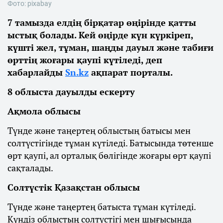
Фото: pixabay
7 тамызда елдің бірқатар өңірінде қатты
ыстық болады. Кей өңірде күн күркіреп,
күшті жел, тұман, шаңды дауыл және табиғи
өрттің жоғары қаупі күтіледі, деп
хабарлайды
Sn.kz
ақпарат порталы.
8 облыста дауылды ескерту
Ақмола облысы
Түнде және таңертең облыстың батысы мен
солтүстігінде тұман күтіледі. Батысында төтенше
өрт қаупі, ал орталық бөлігінде жоғары өрт қаупі
сақталады.
Солтүстік Қазақстан облысы
Түнде және таңертең батыста тұман күтіледі.
Күндіз облыстың солтүстігі мен шығысында