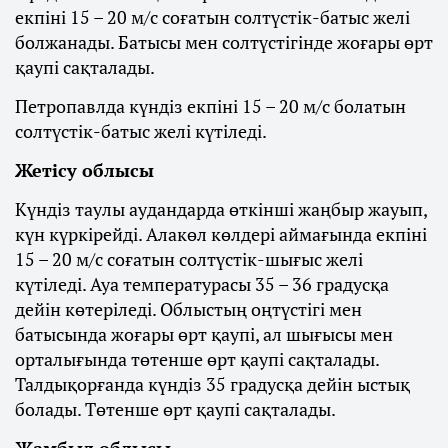
екпіні 15 – 20 м/с соғатын солтүстік-батыс желі
болжанады. Батысы мен солтүстігінде жоғары өрт
қаупі сақталады.
Петропавлда күндіз екпіні 15 – 20 м/с болатын
солтүстік-батыс желі күтіледі.
Жетісу облысы
Күндіз таулы аудандарда өткінші жаңбыр жауып,
күн күркірейді. Алакөл көлдері аймағында екпіні
15 – 20 м/с соғатын солтүстік-шығыс желі
күтіледі. Ауа температурасы 35 – 36 градусқа
дейін көтеріледі. Облыстың оңтүстігі мен
батысында жоғары өрт қаупі, ал шығысы мен
орталығында төтенше өрт қаупі сақталады.
Талдықорғанда күндіз 35 градусқа дейін ыстық
болады. Төтенше өрт қаупі сақталады.
Жамбыл облысы