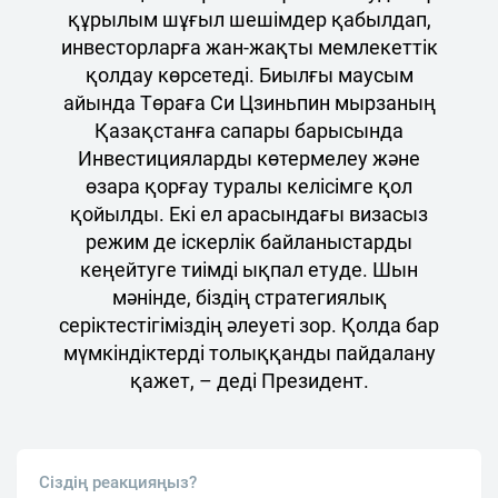
құрылым шұғыл шешімдер қабылдап,
инвесторларға жан-жақты мемлекеттік
қолдау көрсетеді. Биылғы маусым
айында Төраға Си Цзиньпин мырзаның
Қазақстанға сапары барысында
Инвестицияларды көтермелеу және
өзара қорғау туралы келісімге қол
қойылды. Екі ел арасындағы визасыз
режим де іскерлік байланыстарды
кеңейтуге тиімді ықпал етуде. Шын
мәнінде, біздің стратегиялық
серіктестігіміздің әлеуеті зор. Қолда бар
мүмкіндіктерді толыққанды пайдалану
қажет, – деді Президент.
Сіздің реакцияңыз?