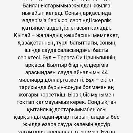
Байланыстарымыз жылдан жылға
нығайып келеді. Соның арқасында
елдеріміз берік әрі серпінді іскерлік
қатынастардың іргетасын қалады.
Қытай – жаһандық көшбасшы мемлекет,
Қазақстанның түрлі бағыттағы, соның
ішінде сауда саласындағы басты
серіктесі. Бұл – Төраға Си Цзиньпиннің
арқасы. Былтыр біздің елдеріміз
арасындағы сауда айналымы 44
миллиард долларға жетті. Бұл – екі ел
тарихында бұрын-соңды болмаған ең
жоғары көрсеткіш. Бірақ біз мұнымен
тоқтап қалмауымыз керек. Сондықтан
қытайлық достарымызбен осы
қарқынды одан әрі арттырып, алдағы бес
жылда өзара сауда көлемін едәуір
ұлғайтуды жоспарлап отырмыз. Бұған