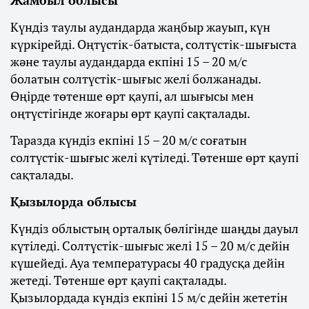
Күндіз таулы аудандарда жаңбыр жауып, күн
күркірейді. Оңтүстік-батыста, солтүстік-шығыста
және таулы аудандарда екпіні 15 – 20 м/с
болатын солтүстік-шығыс желі болжанады.
Өңірде төтенше өрт қаупі, ал шығысы мен
оңтүстігінде жоғары өрт қаупі сақталады.
Таразда күндіз екпіні 15 – 20 м/с соғатын
солтүстік-шығыс желі күтіледі. Төтенше өрт қаупі
сақталады.
Қызылорда облысы
Күндіз облыстың орталық бөлігінде шаңды дауыл
күтіледі. Солтүстік-шығыс желі 15 – 20 м/с дейін
күшейеді. Ауа температурасы 40 градусқа дейін
жетеді. Төтенше өрт қаупі сақталады.
Қызылордада күндіз екпіні 15 м/с дейін жететін