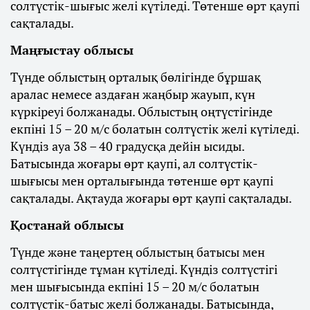
солтүстік-шығыс желі күтіледі. Төтенше өрт қаупі
сақталады.
Маңғыстау облысы
Түнде облыстың орталық бөлігінде бұршақ
аралас немесе аздаған жаңбыр жауып, күн
күркіреуі болжанады. Облыстың оңтүстігінде
екпіні 15 – 20 м/с болатын солтүстік желі күтіледі.
Күндіз ауа 38 – 40 градусқа дейін ысиды.
Батысында жоғары өрт қаупі, ал солтүстік-
шығысы мен орталығында төтенше өрт қаупі
сақталады. Ақтауда жоғары өрт қаупі сақталады.
Қостанай облысы
Түнде және таңертең облыстың батысы мен
солтүстігінде тұман күтіледі. Күндіз солтүстігі
мен шығысында екпіні 15 – 20 м/с болатын
солтүстік-батыс желі болжанады. Батысында,