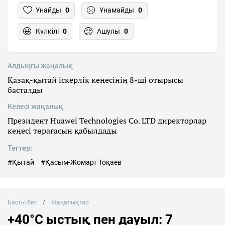
Ұнайды
0
Ұнамайды
0
Күлкілі
0
Ашулы
0
Алдыңғы жаңалық
Қазақ-қытай іскерлік кеңесінің 8-ші отырысы
басталды
Келесі жаңалық
Президент Huawei Technologies Co. LTD директорлар
кеңесі төрағасын қабылдады
Тегтер:
#Қытай
#Қасым-Жомарт Тоқаев
Басты бет
Жаңалықтар
+40°C ыстық пен дауыл: 7