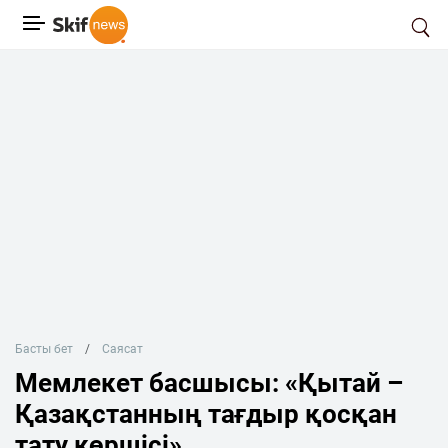
Басты бет
Саясат
Мемлекет басшысы: «Қытай –
Қазақстанның тағдыр қосқан
тату көршісі»