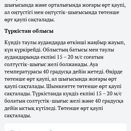
шығысында және орталығында жоғары өрт қаупі,
ал оңтүстігі мен оңтүстік-шығысында төтенше
өрт қаупі сақталады.
Түркістан облысы
Күндіз таулы аудандарда өткінші жаңбыр жауып,
күн күркірейді. Облыстың батысы мен таулы
аудандарында екпіні 15 – 20 м/с соғатын
солтүстік-шығыс желі болжанады. Ауа
температурасы 40 градусқа дейін жетеді. Өңірде
төтенше өрт қаупі, ал шығысында жоғары өрт
қаупі сақталады. Шымкентте төтенше өрт қаупі
сақталады. Түркістанда күндіз екпіні 15 – 20 м/с
болатын солтүстік-шығыс желі және 40 градусқа
дейін ыстық күтіледі. Төтенше өрт қаупі
сақталады.