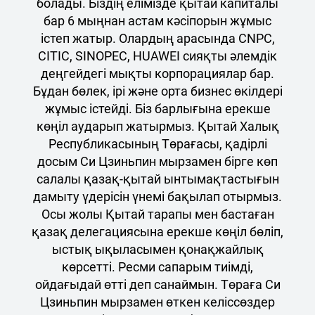
болады. Біздің елімізде қытай капиталы
бар 6 мыңнан астам кәсіпорын жұмыс
істеп жатыр. Олардың арасында CNPC,
CITIC, SINOPEC, HUAWEI сияқты әлемдік
деңгейдегі мықты корпорациялар бар.
Бұдан бөлек, ірі және орта бизнес өкілдері
жұмыс істейді. Біз барлығына ерекше
көңіл аударып жатырмыз. Қытай Халық
Республикасының Төрағасы, қадірлі
досым Си Цзиньпин мырзамен бірге көп
салалы қазақ-қытай ынтымақтастығын
дамыту үдерісін үнемі бақылап отырмыз.
Осы жолы Қытай тарапы мен бастаған
қазақ делегациясына ерекше көңіл бөліп,
ыстық ықыласымен қонақжайлық
көрсетті. Ресми сапарым тиімді,
ойдағыдай өтті деп санаймын. Төраға Си
Цзиньпин мырзамен өткен келіссөздер