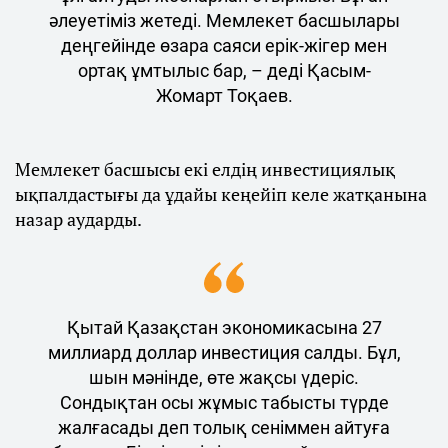
әлеуетіміз жетеді. Мемлекет басшылары
деңгейінде өзара саяси ерік-жігер мен
ортақ ұмтылыс бар, – деді Қасым-
Жомарт Тоқаев.
Мемлекет басшысы екі елдің инвестициялық
ықпалдастығы да ұдайы кеңейіп келе жатқанына
назар аударды.
Қытай Қазақстан экономикасына 27
миллиард доллар инвестиция салды. Бұл,
шын мәнінде, өте жақсы үдеріс.
Сондықтан осы жұмыс табысты түрде
жалғасады деп толық сеніммен айтуға