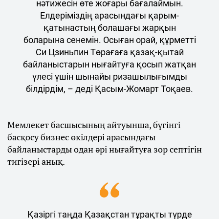
нәтижесін өте жоғары бағалаймын.
Елдеріміздің арасындағы қарым-
қатынастың болашағы жарқын
боларына сенемін. Осыған орай, құрметті
Си Цзиньпин Төрағаға қазақ-қытай
байланыстарын нығайтуға қосып жатқан
үлесі үшін шынайы ризашылығымды
білдірдім, – деді Қасым-Жомарт Тоқаев.
Мемлекет басшысының айтуынша, бүгінгі
басқосу бизнес өкілдері арасындағы
байланыстарды одан әрі нығайтуға зор септігін
тигізері анық.
Қазіргі таңда Қазақстан тұрақты түрде