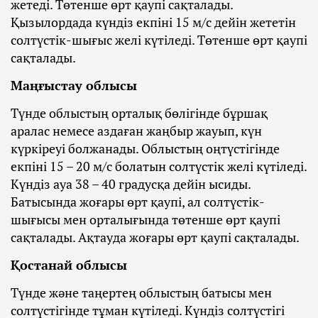
жетеді. Төтенше өрт қаупі сақталады.
Қызылордада күндіз екпіні 15 м/с дейін жететін
солтүстік-шығыс желі күтіледі. Төтенше өрт қаупі
сақталады.
Маңғыстау облысы
Түнде облыстың орталық бөлігінде бұршақ
аралас немесе аздаған жаңбыр жауып, күн
күркіреуі болжанады. Облыстың оңтүстігінде
екпіні 15 – 20 м/с болатын солтүстік желі күтіледі.
Күндіз ауа 38 – 40 градусқа дейін ысиды.
Батысында жоғары өрт қаупі, ал солтүстік-
шығысы мен орталығында төтенше өрт қаупі
сақталады. Ақтауда жоғары өрт қаупі сақталады.
Қостанай облысы
Түнде және таңертең облыстың батысы мен
солтүстігінде тұман күтіледі. Күндіз солтүстігі