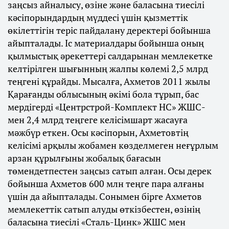
заңсыз айналысу, өзіне және баласына тиесілі
кәсіпорындардың мүддесі үшін қызметтік
өкілеттігін теріс пайдалану деректері бойынша
айыпталады. Іс материалдары бойынша оның
қылмыстық әрекеттері салдарынан мемлекетке
келтірілген шығынның жалпы көлемі 2,5 млрд
теңгені құрайды. Мысалға, Ахметов 2011 жылы
Қарағанды облысының әкімі бола тұрып, бас
мердігерді «Центрстрой-Комплект НС» ЖШС-
мен 2,4 млрд теңгеге келісімшарт жасауға
мәжбүр еткен. Осы кәсіпорын, Ахметовтің
келісімі арқылы жобамен көзделмеген неғұрлым
арзан құрылғыны жобалық бағасын
төмендетпестен заңсыз сатып алған. Осы дерек
бойынша Ахметов 600 млн теңге пара алғаны
үшін да айыпталады. Сонымен бірге Ахметов
мемлекеттік сатып алуды өткізбестен, өзінің
баласына тиесілі «Сталь-Цинк» ЖШС мен