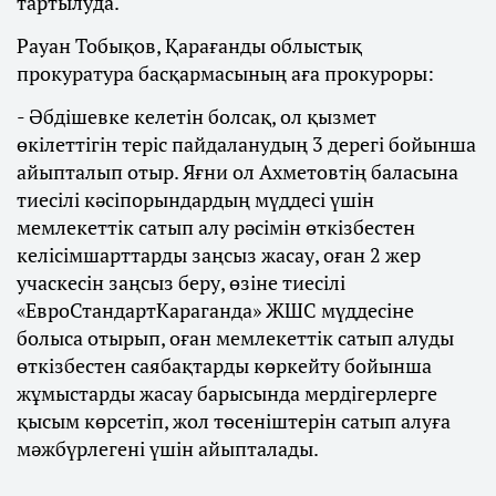
тартылуда.
Рауан Тобықов, Қарағанды облыстық
прокуратура басқармасының аға прокуроры:
- Әбдішевке келетін болсақ, ол қызмет
өкілеттігін теріс пайдаланудың 3 дерегі бойынша
айыпталып отыр. Яғни ол Ахметовтің баласына
тиесілі кәсіпорындардың мүддесі үшін
мемлекеттік сатып алу рәсімін өткізбестен
келісімшарттарды заңсыз жасау, оған 2 жер
учаскесін заңсыз беру, өзіне тиесілі
«ЕвроСтандартКараганда» ЖШС мүддесіне
болыса отырып, оған мемлекеттік сатып алуды
өткізбестен саябақтарды көркейту бойынша
жұмыстарды жасау барысында мердігерлерге
қысым көрсетіп, жол төсеніштерін сатып алуға
мәжбүрлегені үшін айыпталады.