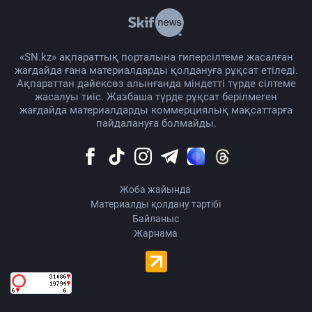
«SN.kz» ақпараттық порталына гиперсілтеме жасалған
жағдайда ғана материалдарды қолдануға рұқсат етіледі.
Ақпараттан дәйексөз алынғанда міндетті түрде сілтеме
жасалуы тиіс. Жазбаша түрде рұқсат берілмеген
жағдайда материалдарды коммерциялық мақсаттарға
пайдалануға болмайды.
Жоба жайында
Материалды қолдану тәртібі
Байланыс
Жарнама