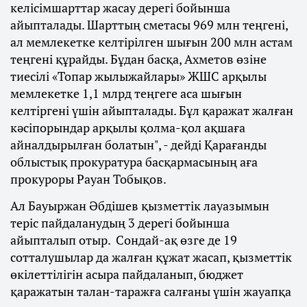
келісімшарттар жасау дерегі бойынша
айыпталады. Шарттың сметасы 969 млн теңгені,
ал мемлекетке келтірілген шығын 200 млн астам
теңгені құрайды. Бұдан басқа, Ахметов өзіне
тиесілі «Топар жылыжайлары» ЖШС арқылы
мемлекетке 1,1 млрд теңгеге аса шығын
келтіргені үшін айыпталады. Бұл қаражат жалған
кәсіпорындар арқылы қолма-қол ақшаға
айналдырылған болатын", - дейді Қарағанды
облыстық прокуратура басқармасының аға
прокуроры Рауан Тобықов.
Ал Бауыржан Әбдішев қызметтік лауазымын
теріс пайдаланудың 3 дерегі бойынша
айыпталып отыр. Сондай-ақ өзге де 19
сотталушылар да жалған құжат жасап, қызметтік
өкілеттілігін асыра пайдаланып, бюджет
қаражатын талан-таражға салғаны үшін жауапқа