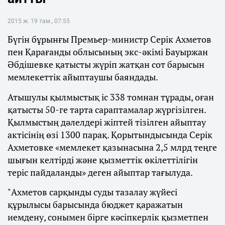
2015 ж. 19 там., 07:55
Бүгін бұрынғы Премьер-министр Серік Ахметов
пен Қарағанды облысының экс-әкімі Бауыржан
Әбдішевке қатысты жүріп жатқан сот барысын
мемлекеттік айыптаушы баяндады.
Атышулы қылмыстық іс 338 томнан тұрады, оған
қатысты 50-ге тарта сараптамалар жүргізілген.
Қылмыстың дәлелдері жіптей тізілген айыптау
актісінің өзі 1300 парақ. Қорытындысында Серік
Ахметовке «мемлекет қазынасына 2,5 млрд теңге
шығын келтірді және қызметтік өкілеттілігін
теріс пайдаланды» деген айыптар тағылуда.
"Ахметов сарқынды суды тазалау жүйесі
құрылысы барысында бюджет қаражатын
иемдену, сонымен бірге кәсіпкерлік қызметпен