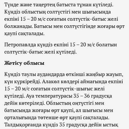
Түнде және таңертең батыста тұман күтіледі.
Күндіз облыстың солтүстігі мен шығысында
екпіні 15 – 20 м/с соғатын солтүстік-батыс желі
болжанады. Батысы мен солтүстігінде жоғары өрт
қаупі сақталады.
Петропавлда күндіз екпіні 15 – 20 м/с болатын
солтүстік-батыс желі күтіледі.
Жетісу облысы
Күндіз таулы аудандарда өткінші жаңбыр жауып,
күн күркірейді. Алакөл көлдері аймағында екпіні
15 – 20 м/с соғатын солтүстік-шығыс желі
күтіледі. Ауа температурасы 35 – 36 градусқа
дейін көтеріледі. Облыстың оңтүстігі мен
батысында жоғары өрт қаупі, ал шығысы мен
орталығында төтенше өрт қаупі сақталады.
Талдықорғанда күндіз 35 градусқа дейін ыстық