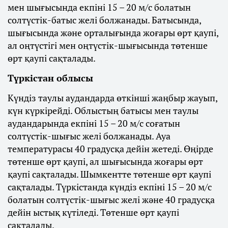
мен шығысында екпіні 15 – 20 м/с болатын
солтүстік-батыс желі болжанады. Батысында,
шығысында және орталығында жоғары өрт қаупі,
ал оңтүстігі мен оңтүстік-шығысында төтенше
өрт қаупі сақталады.
Түркістан облысы
Күндіз таулы аудандарда өткінші жаңбыр жауып,
күн күркірейді. Облыстың батысы мен таулы
аудандарында екпіні 15 – 20 м/с соғатын
солтүстік-шығыс желі болжанады. Ауа
температурасы 40 градусқа дейін жетеді. Өңірде
төтенше өрт қаупі, ал шығысында жоғары өрт
қаупі сақталады. Шымкентте төтенше өрт қаупі
сақталады. Түркістанда күндіз екпіні 15 – 20 м/с
болатын солтүстік-шығыс желі және 40 градусқа
дейін ыстық күтіледі. Төтенше өрт қаупі
сақталады.