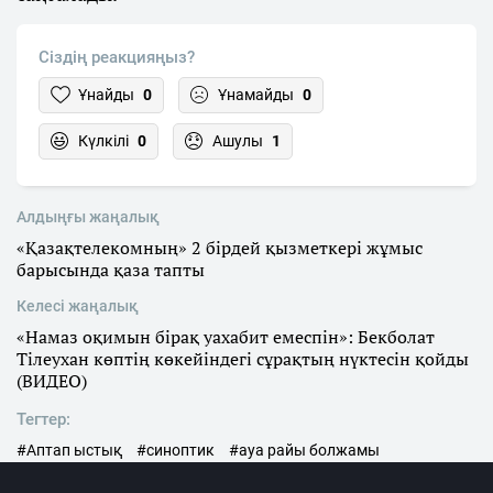
Сіздің реакцияңыз?
Ұнайды
0
Ұнамайды
0
Күлкілі
0
Ашулы
1
Алдыңғы жаңалық
«Қазақтелекомның» 2 бірдей қызметкері жұмыс
барысында қаза тапты
Келесі жаңалық
«Намаз оқимын бірақ уахабит емеспін»: Бекболат
Тілеухан көптің көкейіндегі сұрақтың нүктесін қойды
(ВИДЕО)
Тегтер:
#Аптап ыстық
#синоптик
#ауа райы болжамы