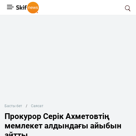
Басты бет
Саясат
Прокурор Серік Ахметовтің
мемлекет алдындағы айыбын
айтты