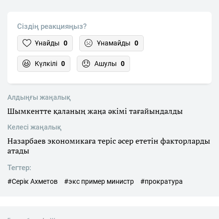
Сіздің реакцияңыз?
Ұнайды
0
Ұнамайды
0
Күлкілі
0
Ашулы
0
Алдыңғы жаңалық
Шымкентте қаланың жаңа әкімі тағайындалды
Келесі жаңалық
Назарбаев экономикаға теріс әсер ететін факторларды
атады
Тегтер:
#Серік Ахметов
#экс пример министр
#прократура