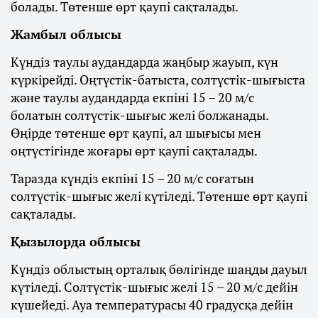
болады. Төтенше өрт қаупі сақталады.
Жамбыл облысы
Күндіз таулы аудандарда жаңбыр жауып, күн
күркірейді. Оңтүстік-батыста, солтүстік-шығыста
және таулы аудандарда екпіні 15 – 20 м/с
болатын солтүстік-шығыс желі болжанады.
Өңірде төтенше өрт қаупі, ал шығысы мен
оңтүстігінде жоғары өрт қаупі сақталады.
Таразда күндіз екпіні 15 – 20 м/с соғатын
солтүстік-шығыс желі күтіледі. Төтенше өрт қаупі
сақталады.
Қызылорда облысы
Күндіз облыстың орталық бөлігінде шаңды дауыл
күтіледі. Солтүстік-шығыс желі 15 – 20 м/с дейін
күшейеді. Ауа температурасы 40 градусқа дейін