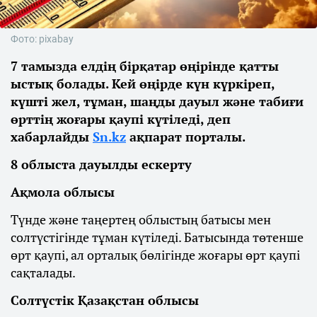
Фото: pixabay
7 тамызда елдің бірқатар өңірінде қатты
ыстық болады. Кей өңірде күн күркіреп,
күшті жел, тұман, шаңды дауыл және табиғи
өрттің жоғары қаупі күтіледі, деп
хабарлайды
Sn.kz
ақпарат порталы.
8 облыста дауылды ескерту
Ақмола облысы
Түнде және таңертең облыстың батысы мен
солтүстігінде тұман күтіледі. Батысында төтенше
өрт қаупі, ал орталық бөлігінде жоғары өрт қаупі
сақталады.
Солтүстік Қазақстан облысы