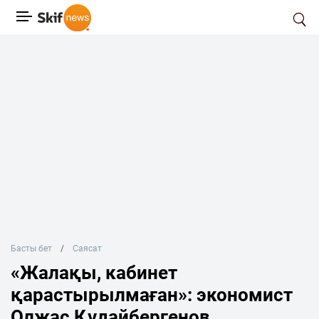
Басты бет
Саясат
«Жалақы, кабинет
қарастырылмаған»: экономист
Олжас Құдайбергенов