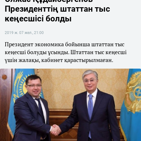
Президенттің штаттан тыс
кеңесшісі болды
2019 ж. 07 жел., 21:00
Президент экономика бойынша штаттан тыс
кеңесші болуды ұсынды. Штаттан тыс кеңесші
үшін жалақы, кабинет қарастырылмаған.