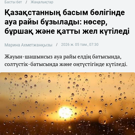
Басты бет
Жаңалықтар
Қазақстанның басым бөлігінде
ауа райы бұзылады: нөсер,
бұршақ және қатты жел күтіледі
Марина Ахметжанқызы
2026 ж. 05 там., 07:30
Жауын-шашынсыз ауа райы елдің батысында,
солтүстік-батысында және оңтүстігінде күтіледі.