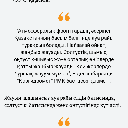
"Атмосфералық фронттардың әсерінен
Қазақстанның басым бөлігінде ауа райы
тұрақсыз болады. Найзағай ойнап,
жаңбыр жауады. Солтүстік, шығыс,
оңтүстік-шығыс және орталық өңірлерде
қатты жаңбыр жауады. Кей жерлерде
бұршақ жаууы мүмкін", – деп хабарлады
"Қазгидромет" РМК баспасөз қызметі.
Жауын-шашынсыз ауа райы елдің батысында,
солтүстік-батысында және оңтүстігінде күтіледі.