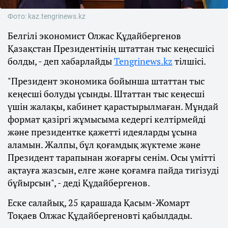
Фото: kaz.tengrinews.kz
Белгілі экономист Олжас Құдайбергенов
Қазақстан Президентінің штаттан тыс кеңесшісі
болды, - деп хабарлайды
Tengrinews.kz
тілшісі.
"Президент экономика бойынша штаттан тыс
кеңесші болуды ұсынды. Штаттан тыс кеңесші
үшін жалақы, кабинет қарастырылмаған. Мұндай
формат қазіргі жұмысыма кедергі келтірмейді
және президентке қажетті идеяларды ұсына
аламын. Жалпы, бұл қоғамдық жүктеме және
Президент тарапынан жоғарғы сенім. Осы үмітті
ақтауға жазсын, елге және қоғамға пайда тигізуді
бұйырсын", - деді Құдайбергенов.
Еске салайық, 25 қарашада Қасым-Жомарт
Тоқаев Олжас Құдайбергеновті қабылдады.