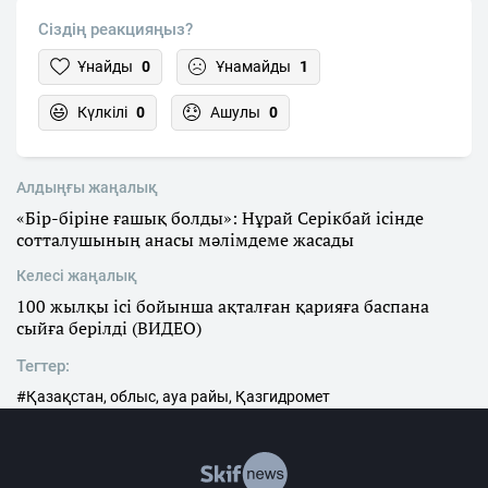
Сіздің реакцияңыз?
Ұнайды
0
Ұнамайды
1
Күлкілі
0
Ашулы
0
Алдыңғы жаңалық
«Бір-біріне ғашық болды»: Нұрай Серікбай ісінде
сотталушының анасы мәлімдеме жасады
Келесі жаңалық
100 жылқы ісі бойынша ақталған қарияға баспана
сыйға берілді (ВИДЕО)
Тегтер:
#Қазақстан, облыс, ауа райы, Қазгидромет