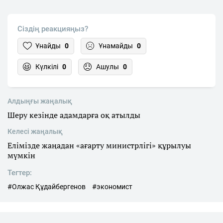
Сіздің реакцияңыз?
Ұнайды
0
Ұнамайды
0
Күлкілі
0
Ашулы
0
Алдыңғы жаңалық
Шеру кезінде адамдарға оқ атылды
Келесі жаңалық
Елімізде жаңадан «ағарту министрлігі» құрылуы
мүмкін
Тегтер:
#Олжас Құдайбергенов
#экономист