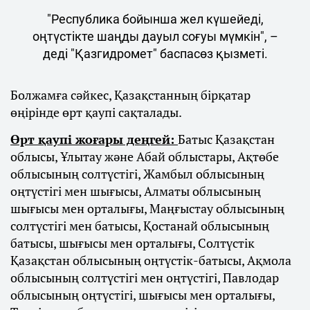
"Республика бойынша жел күшейеді,
оңтүстікте шаңды дауыл соғуы мүмкін", –
деді "Қазгидромет" баспасөз қызметі.
Болжамға сәйкес, Қазақстанның бірқатар
өңірінде өрт қаупі сақталады.
Өрт қаупі жоғары деңгей:
Батыс Қазақстан
облысы, Ұлытау және Абай облыстары, Ақтөбе
облысының солтүстігі, Жамбыл облысының
оңтүстігі мен шығысы, Алматы облысының
шығысы мен орталығы, Маңғыстау облысының
солтүстігі мен батысы, Қостанай облысының
батысы, шығысы мен орталығы, Солтүстік
Қазақстан облысының оңтүстік-батысы, Ақмола
облысының солтүстігі мен оңтүстігі, Павлодар
облысының оңтүстігі, шығысы мен орталығы,