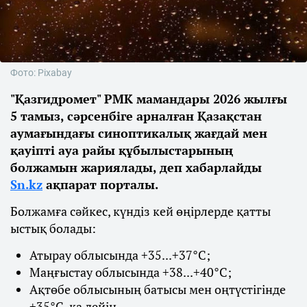
Фото: Pixabay
"Қазгидромет" РМК мамандары 2026 жылғы
5 тамыз, сәрсенбіге арналған Қазақстан
аумағындағы синоптикалық жағдай мен
қауіпті ауа райы құбылыстарының
болжамын жариялады, деп хабарлайды
Sn.kz
ақпарат порталы.
Болжамға сәйкес, күндіз кей өңірлерде қатты
ыстық болады:
Атырау облысында +35...+37°С;
Маңғыстау облысында +38...+40°С;
Ақтөбе облысының батысы мен оңтүстігінде
+35°С-қа дейін.