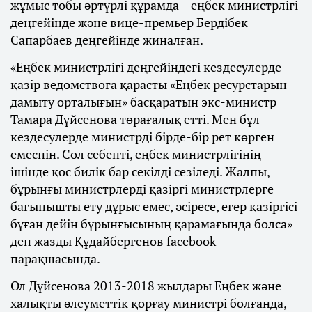
жұмыс тобы әртүрлі құрамда – еңбек министрлігі
деңгейінде және вице-премьер Бердібек
Сапарбаев деңгейінде жиналған.
«Еңбек министрлігі деңгейіндегі кездесулерде
қазір ведомствоға қарасты «Еңбек ресурстарын
дамыту орталығын» басқаратын экс-министр
Тамара Дүйсенова төрағалық етті. Мен бұл
кездесулерде министрді бірде-бір рет көрген
емеспін. Сол себепті, еңбек министрлігінің
ішінде қос билік бар секілді сезіледі. Жалпы,
бұрынғы министрлерді қазіргі министрлерге
бағынышты ету дұрыс емес, әсіресе, егер қазіргісі
бұған дейін бұрынғысының қарамағында болса»
деп жазды Құдайбергенов facebook
парақшасында.
Ол Дүйсенова 2013-2018 жылдары Еңбек және
халықты әлеуметтік қорғау министрі болғанда,