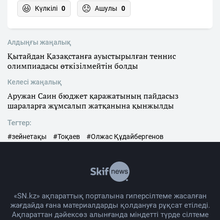
Күлкілі
0
Ашулы
0
Алдыңғы жаңалық
Қытайдан Қазақстанға ауыстырылған теннис
олимпиадасы өткізілмейтін болды
Келесі жаңалық
Аружан Саин бюджет қаражатының пайдасыз
шараларға жұмсалып жатқанына қынжылды
Тегтер:
#зейнетақы
#Тоқаев
#Олжас Құдайбергенов
«SN.kz» ақпараттық порталына гиперсілтеме жасалған
жағдайда ғана материалдарды қолдануға рұқсат етіледі.
Ақпараттан дәйексөз алынғанда міндетті түрде сілтеме