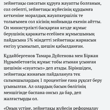
зейнетақы саясатын құруға жауапты болғанын,
сол себепті, зейнетақы жүйесінің құрдымға
кеткеніне моралдық жауапкершілік те
толығымен сол кісінің мойнында екенін айтты.
Ол министрлікті басқарған кезде жұмыс
берушінің қаражаты есебінен жұмысшының
пайдасына 5% міндетті зейнетақы жарнасын
енгізу ұсынылып, шешім қабылданған.
Құдайбергенов Тамара Дүйсенова мен Біржан
Нұрымбетовтің жұмыс тобы атынан ұсынған
шешімін «сауатсыз» деп атады. Біріншіден,
зейнетақы жинағын пайдалануға тек
салымшылардың 1 процентіне ғана рұқсат беру
ұсынылған. Ал олардың басым бөлігінің
меншігінде баспана онсыз да бар, деп
жалғастырды ол.
«Оның үстіне, зейнетақы жүйесін реформалау