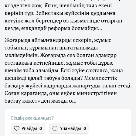
көзделген жоқ. Яғни, шешімнің таяз екені
көрініп тұр. Зейнетақы жүйесінің құрдымға
кетуіне жол бергендер өз қызметінде отырған
кезде, ешқандай реформа болмайды...
Жоғарыда айтылғандарды ескеріп, жұмыс
тобының құрамынан шығатынымды
мәлімдеймін. Жоғарыда сөз болған адамдар
отставкаға кетпейінше, жұмыс тобы дұрыс
шешім таба алмайды. Ескі жүйе сақталса, жаңа
шешімді қалай табуға болады? Мемлекеттік
басқару жүйесі кадрларды жаңартуды талап етеді.
Соған қарағанда, оны еңбек министрлігінен
бастау қажет» деп жазды ол.
Сіздің реакцияңыз?
Ұнайды
0
Ұнамайды
0