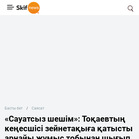
Басты бет
Саясат
«Сауатсыз шешім»: Тоқаевтың
кеңесшісі зейнетақыға қатысты
арнайы жұмыс тобынан шығып