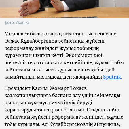
фото: 7kun.kz
Мемлекет басшысының штаттан тыс кеңесшісі
Олжас Құдайбергенов зейнетақы жүйесін
реформалау жөніндегі жұмыс тобының
құрамынан шығып кетті. Экономист кей
шенеуніктер отставкаға кетпейінше, жұмыс тобы
зейнетақыға қатысты дұрыс шешім қабылдай
алмайтынын мәлімдеді, деп хабарлайды
Sputnik
.
Президент Қасым-Жомарт Тоқаев
қазақстандықтарға баспана алу үшін зейнетақы
жинағын жұмсауға мүмкіндік беруді
қарастыруды тапсырған болатын. Осыдан кейін
зейнетақы жүйесін реформалау жөніндегі жұмыс
тобы құрылды. Ал Құдайбергеновтің айтуынша,