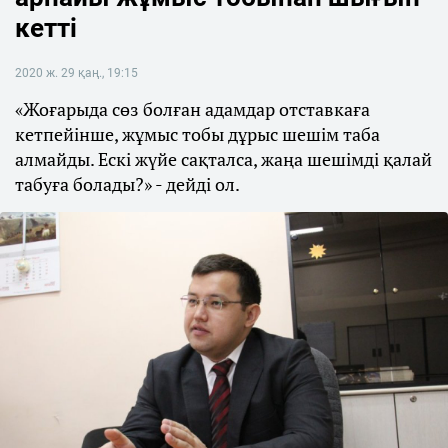
кетті
2020 ж. 29 қаң., 19:15
«Жоғарыда сөз болған адамдар отставкаға
кетпейінше, жұмыс тобы дұрыс шешім таба
алмайды. Ескі жүйе сақталса, жаңа шешімді қалай
табуға болады?» - дейді ол.