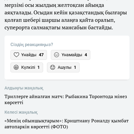
мерзімі осы жылдың желтоқсан айында
аяқталады. Осыдан кейін қазақстандық былғары
қолғап шебері шаршы алаңға қайта оралып,
суперорта салмақтағы мансабын бастайды.
Сіздің реакцияңыз?
Ұнайды
47
Ұнамайды
4
Күлкілі
1
Ашулы
1
Алдыңғы жаңалық
Триллерге айналған матч: Рыбакина Торонтода мінез
көрсетті
Келесі жаңалық
«Менің ойыншықтарым»: Криштиану Роналду қымбат
автопаркін көрсетті (ФОТО)