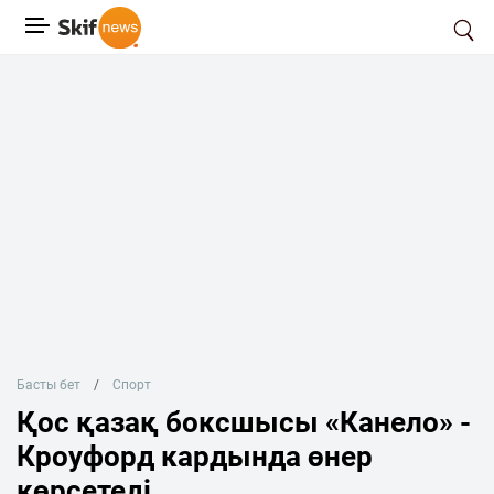
Басты бет
Спорт
Қос қазақ боксшысы «Канело» -
Кроуфорд кардында өнер
көрсетеді