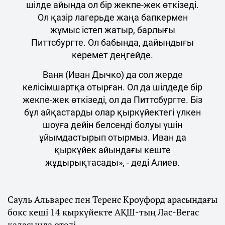
шілде айында ол бір жекпе-жек өткізеді.
Ол қазір лагерьде жаңа бапкермен
жұмыс істеп жатыр, барлығы
Питтсбургте. Ол бабында, дайындығы
керемет деңгейде.
Ваня (Иван Дычко) да сол жерде
келісімшартқа отырған. Ол да шілдеде бір
жекпе-жек өткізеді, ол да Питтсбургте. Біз
бұл айқастарды олар қыркүйектегі үлкен
шоуға дейін белсенді болуы үшін
ұйымдастырып отырмыз. Иван да
қыркүйек айындағы кеште
жұдырықтасады», - деді Алиев.
Сауль Альварес пен Теренс Кроуфорд арасындағы
бокс кеші 14 қыркүйекте АҚШ-тың Лас-Вегас
қаласында өтеді.