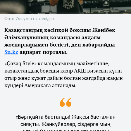
Фото: Әлеуметтік желіден
Қазақстандық кәсіпқой боксшы Жәнібек
Әлімханұлының командасы алдағы
жоспарларымен бөлісті, деп хабарлайды
Sn.kz
ақпарат порталы.
«Qazaq Style» командасының мәліметінше,
қазақстандық боксшы қазір АҚШ визасын күтіп
отыр және құжат дайын болған жағдайда жақын
күндері Америкаға аттанады.
«Бәрі қайта басталды! Жақсы басталған
сияқты. Жанкүйерлер, сіздерге мың