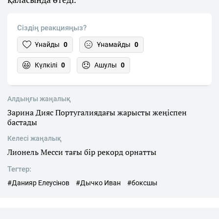
Сіздің реакцияңыз?
Ұнайды
0
Ұнамайды
0
Күлкілі
0
Ашулы
0
Алдыңғы жаңалық
Зарина Дияс Португалиядағы жарысты жеңіспен
бастады
Келесі жаңалық
Лионель Месси тағы бір рекорд орнатты
Тегтер:
#Данияр Елеусінов
#Дычко Иван
#боксшы