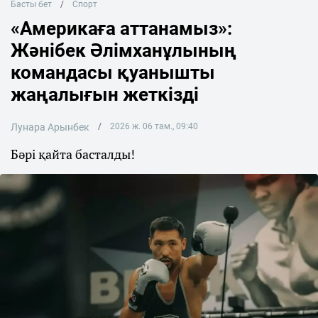
Басты бет
Спорт
«Америкаға аттанамыз»:
Жәнібек Әлімханұлының
командасы қуанышты
жаңалығын жеткізді
Лунара Арынбек
2026 ж. 06 там., 09:40
Бәрі қайта басталды!