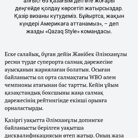
алғыс! Өз қазағым деп өте жоғары
деңгейде қолдау көрсетіп жатырсыздар.
Қазір визаны күтудеміз. Бұйыртса, жақын
күндері Америкаға аттанамыз», – деп
жазды «Qazaq Style» командасы.
Еске салайық, бұған дейін Жәнібек Әлімханұлы
ресми түрде суперорта салмақ дәрежесіне
ауысқанын жариялаған болатын. Осыған
байланысты ол орта салмақтағы WBO әлем
чемпионы атағынан бас тартты. Кейін ұйым
қазақстандық боксшыны жаңа салмақ
дәрежесінің рейтингінде екінші орынға
орналастырды.
Қазіргі уақытта Әлімханұлы допингке
байланысты берілген уақытша
дисквалификациясын өтеп жатыр. Оның жаза