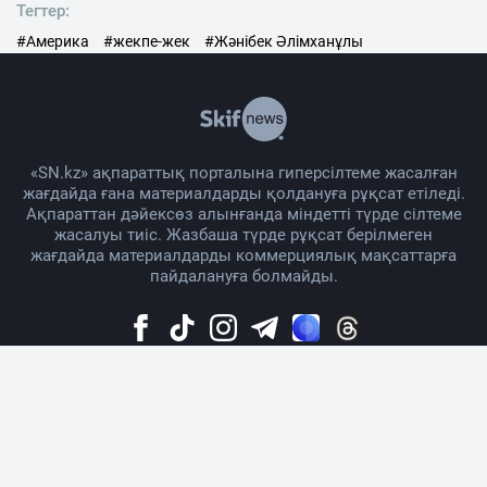
Тегтер:
#Америка
#жекпе-жек
#Жәнібек Әлімханұлы
«SN.kz» ақпараттық порталына гиперсілтеме жасалған
жағдайда ғана материалдарды қолдануға рұқсат етіледі.
Ақпараттан дәйексөз алынғанда міндетті түрде сілтеме
жасалуы тиіс. Жазбаша түрде рұқсат берілмеген
жағдайда материалдарды коммерциялық мақсаттарға
пайдалануға болмайды.
Жоба жайында
Материалды қолдану тәртібі
Байланыс
Жарнама