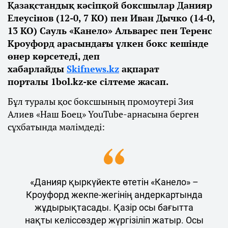
Қазақстандық кәсіпқой боксшылар Данияр
Елеусінов (12-0, 7 KO) пен Иван Дычко (14-0,
13 KO) Сауль «Канело» Альварес пен Теренс
Кроуфорд арасындағы үлкен бокс кешінде
өнер көрсетеді, деп
хабарлайды
Skifnews.kz
ақпарат
порталы 1bol.kz-ке сілтеме жасап.
Бұл туралы қос боксшының промоутері Зия
Алиев «Наш Боец» YouTube-арнасына берген
сұхбатында мәлімдеді:
«Данияр қыркүйекте өтетін «Канело» –
Кроуфорд жекпе-жегінің андеркартында
жұдырықтасады. Қазір осы бағытта
нақты келіссөздер жүргізіліп жатыр. Осы