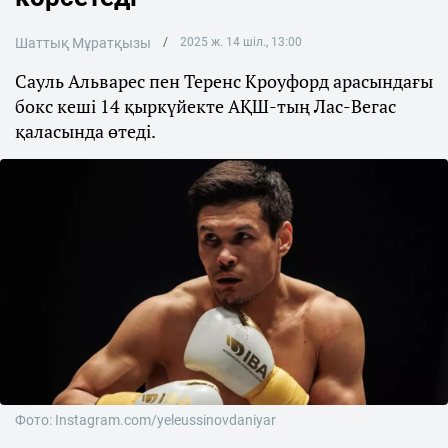
Шаттық Мұратқызы
2025 ж. 14 шіл., 13:00
Сауль Альварес пен Теренс Кроуфорд арасындағы
бокс кеші 14 қыркүйекте АҚШ-тың Лас-Вегас
қаласында өтеді.
Фото: Instagram.com/yeleussinovdaniyar