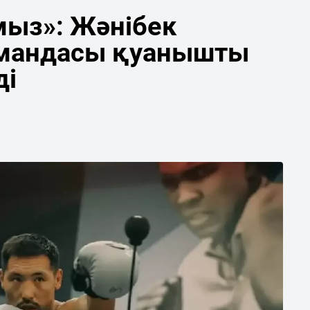
мыз»: Жәнібек
мандасы қуанышты
ді