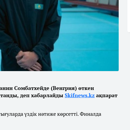
анин Сомбатхейде (Венгрия) өткен
 атанды, деп хабарлайды
Skifnews.kz
ақпарат
ығуларда үздік нәтиже көрсетті. Финалда