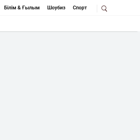
Білім & Ғылым
Шоубиз
Спорт