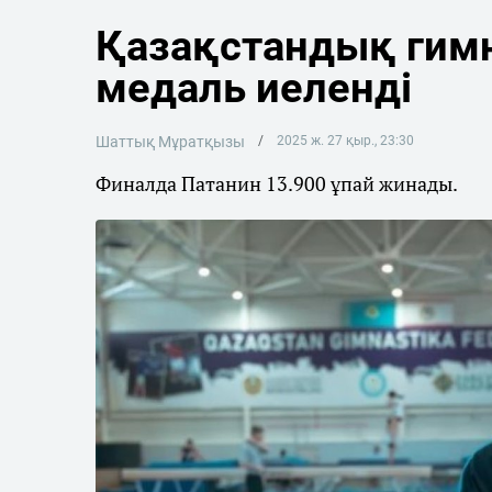
Қазақстандық гимн
медаль иеленді
Шаттық Мұратқызы
2025 ж. 27 қыр., 23:30
Финалда Патанин 13.900 ұпай жинады.