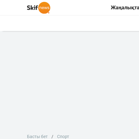
Жаңалықт
Басты бет
Спорт