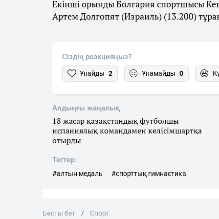
Екінші орынды Болгария спортшысы Кеви
Артем Долгопят (Израиль) (13.200) тұра
Сіздің реакцияңыз?
Ұнайды
2
Ұнамайды
0
К
Алдыңғы жаңалық
18 жасар қазақстандық футболшы
испаниялық командамен келісімшартқа
отырды
Тегтер:
#алтын медаль
#спорттық гимнастика
Басты бет
Спорт