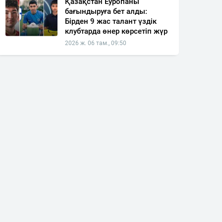
Қазақстан Еуропаны
бағындыруға бет алды:
Бірден 9 жас талант үздік
клубтарда өнер көрсетіп жүр
2026 ж. 06 там., 09:50