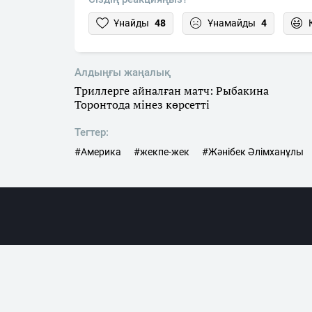
Ұнайды
48
Ұнамайды
4
Алдыңғы жаңалық
Триллерге айналған матч: Рыбакина
Торонтода мінез көрсетті
Тегтер:
#Америка
#жекпе-жек
#Жәнібек Әлімханұлы
Жаңалықта
«SN.kz» ақпараттық порталына гиперсілтеме жас
сілтеме жасалуы тиіс. Жазбаша түр