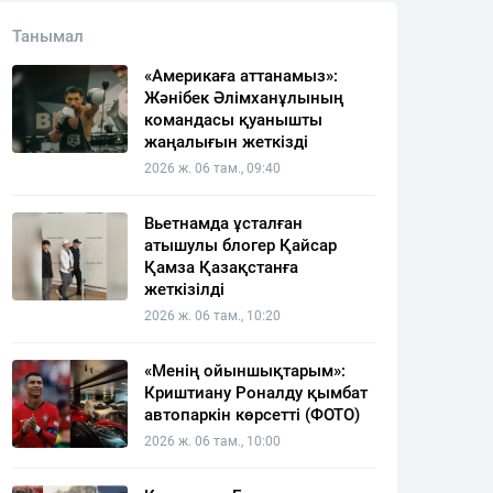
Танымал
«Америкаға аттанамыз»:
Жәнібек Әлімханұлының
командасы қуанышты
жаңалығын жеткізді
2026 ж. 06 там., 09:40
Вьетнамда ұсталған
атышулы блогер Қайсар
Қамза Қазақстанға
жеткізілді
2026 ж. 06 там., 10:20
«Менің ойыншықтарым»:
Криштиану Роналду қымбат
автопаркін көрсетті (ФОТО)
2026 ж. 06 там., 10:00