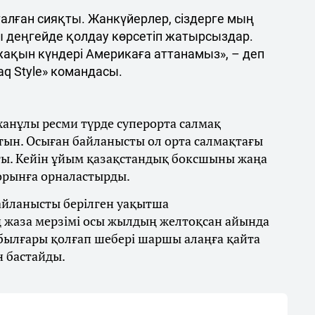
талған сияқты. Жанкүйерлер, сіздерге мың
ы деңгейде қолдау көрсетіп жатырсыздар.
 жақын күндері Америкаға аттанамыз», – деп
q Style» командасы.
ханұлы ресми түрде суперорта салмақ
тын. Осыған байланысты ол орта салмақтағы
ты. Кейін ұйым қазақстандық боксшыны жаңа
 орынға орналастырды.
байланысты берілген уақытша
 жаза мерзімі осы жылдың желтоқсан айында
 былғары қолғап шебері шаршы алаңға қайта
н бастайды.