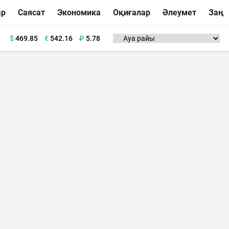
ар
Саясат
Экономика
Оқиғалар
Әлеумет
Заң
$
469.85
€
542.16
₽
5.78