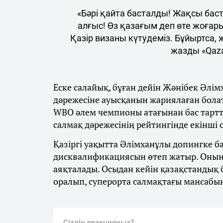
«Бәрі қайта басталды! Жақсы бас
алғыс! Өз қазағым деп өте жоғар
Қазір визаны күтудеміз. Бұйыртса,
жазды «Qaza
Еске салайық, бұған дейін Жәнібек Әлім
дәрежесіне ауысқанын жариялаған бола
WBO әлем чемпионы атағынан бас тарт
салмақ дәрежесінің рейтингінде екінші
Қазіргі уақытта Әлімханұлы допингке 
дисквалификациясын өтеп жатыр. Оның
аяқталады. Осыдан кейін қазақстандық
оралып, суперорта салмақтағы мансабы
Сіздің реакцияңыз?