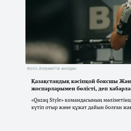
Фото: Әлеуметтік желіден
Қазақстандық кәсіпқой боксшы Жән
жоспарларымен бөлісті, деп хабарл
«Qazaq Style» командасының мәліметін
күтіп отыр және құжат дайын болған жа