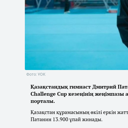
Фото: ҰОК
Қазақстандық гимнаст Дмитрий Пат
Challenge Cup кезеңінің жеңімпазы
порталы.
Қазақстан құрамасының өкілі еркін жатт
Патанин 13.900 ұпай жинады.