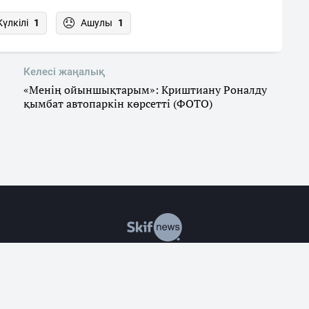
Күлкілі
1
Ашулы
1
Келесі жаңалық
«Менің ойыншықтарым»: Криштиану Роналду
қымбат автопаркін көрсетті (ФОТО)
р
Саясат
Экономика
Оқиғалар
Әлеумет
Заң
Білім & 
алған жағдайда ғана материалдарды қолдануға рұқсат етіледі
де рұқсат берілмеген жағдайда материалдарды коммерциялық