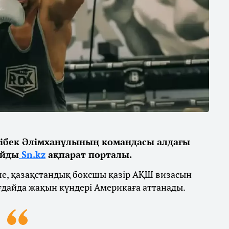
ібек Әлімханұлының командасы алдағы
айды
Sn.kz
ақпарат порталы.
ше, қазақстандық боксшы қазір АҚШ визасын
ғдайда жақын күндері Америкаға аттанады.