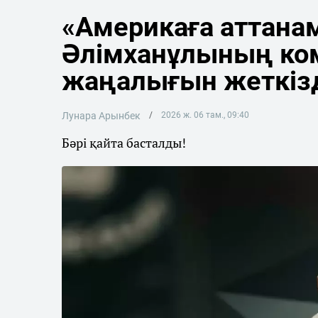
«Америкаға аттана
Әлімханұлының ко
жаңалығын жеткіз
Лунара Арынбек
2026 ж. 06 там., 09:40
Бәрі қайта басталды!