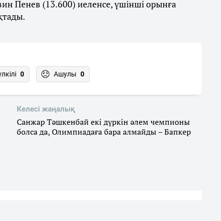
н Пенев (13.600) иеленсе, үшінші орынға
қтады.
үлкілі
0
Ашулы
0
Келесі жаңалық
Санжар Тәшкенбай екі дүркін әлем чемпионы
болса да, Олимпиадаға бара алмайды – Бапкер