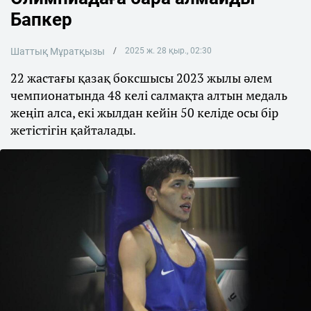
Бапкер
Шаттық Мұратқызы
2025 ж. 28 қыр., 02:30
22 жастағы қазақ боксшысы 2023 жылы әлем
чемпионатында 48 келі салмақта алтын медаль
жеңіп алса, екі жылдан кейін 50 келіде осы бір
жетістігін қайталады.