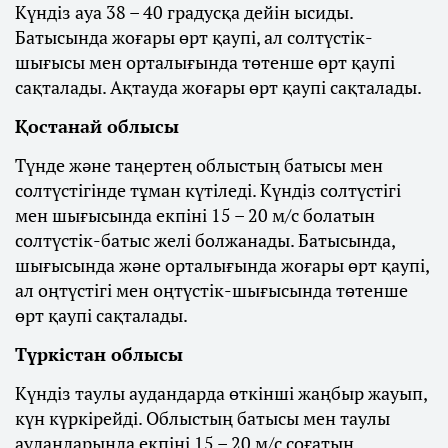
Күндіз ауа 38 – 40 градусқа дейін ысиды.
Батысында жоғары өрт қаупі, ал солтүстік-
шығысы мен орталығында төтенше өрт қаупі
сақталады. Ақтауда жоғары өрт қаупі сақталады.
Қостанай облысы
Түнде және таңертең облыстың батысы мен
солтүстігінде тұман күтіледі. Күндіз солтүстігі
мен шығысында екпіні 15 – 20 м/с болатын
солтүстік-батыс желі болжанады. Батысында,
шығысында және орталығында жоғары өрт қаупі,
ал оңтүстігі мен оңтүстік-шығысында төтенше
өрт қаупі сақталады.
Түркістан облысы
Күндіз таулы аудандарда өткінші жаңбыр жауып,
күн күркірейді. Облыстың батысы мен таулы
аудандарында екпіні 15 – 20 м/с соғатын