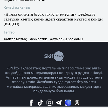
Келесі жаңалық
«Намаз оқимын бірақ уахабит емеспін»: Бекболат
Тілеухан көптің көкейіндегі сұрақтың нүктесін қойды
(ВИДЕО)
Тегтер:
#Аптап ыстық
#синоптик
#ауа райы болжамы
«SN.kz» ақпараттық порталына гиперсілтеме жасалған
жағдайда ғана материалдарды қолдануға рұқсат етіледі.
Ақпараттан дәйексөз алынғанда міндетті түрде сілтеме
жасалуы тиіс. Жазбаша түрде рұқсат берілмеген
жағдайда материалдарды коммерциялық мақсаттарға
пайдалануға болмайды.