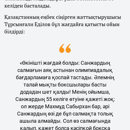
келіден басталады.
Қазақстанның еңбек сіңірген жаттықтырушысы
Тұрсынғали Еділов бұл жағдайға қатысты ойын
білдірді:
«Өкінішті жағдай болды: Санжардың
салмағын аяқ астынан олимпиадалық
бағдарламаға қоспай тастады. Әлемнің
талай мықты боксшылары басты
додадан шет қалды! Менің ойымша,
Санжардың 55 келіге өтуіне қажеті жоқ:
ол жерде Махмұд Сабырхан бар, әрі
Санжардың өзі де бұл салмақта толық
ашыла алмайды. Сол өз салмағында
қалып, қажет болса кәсіпқой боксқа