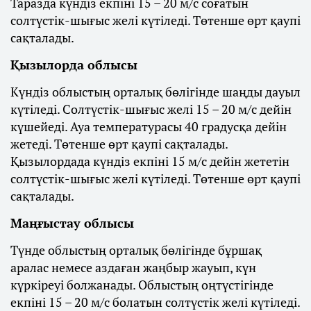
Таразда күндіз екпіні 15 – 20 м/с соғатын
солтүстік-шығыс желі күтіледі. Төтенше өрт қаупі
сақталады.
Қызылорда облысы
Күндіз облыстың орталық бөлігінде шаңды дауыл
күтіледі. Солтүстік-шығыс желі 15 – 20 м/с дейін
күшейеді. Ауа температурасы 40 градусқа дейін
жетеді. Төтенше өрт қаупі сақталады.
Қызылордада күндіз екпіні 15 м/с дейін жететін
солтүстік-шығыс желі күтіледі. Төтенше өрт қаупі
сақталады.
Маңғыстау облысы
Түнде облыстың орталық бөлігінде бұршақ
аралас немесе аздаған жаңбыр жауып, күн
күркіреуі болжанады. Облыстың оңтүстігінде
екпіні 15 – 20 м/с болатын солтүстік желі күтіледі.