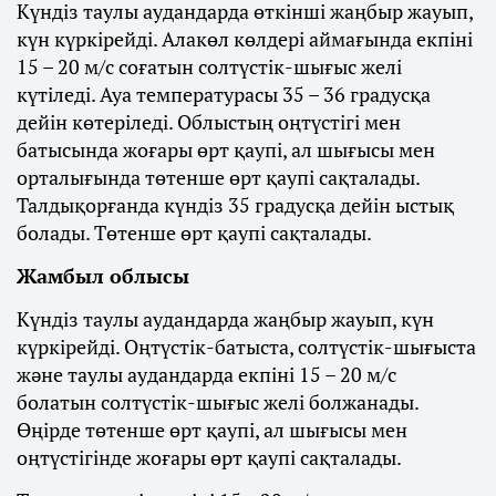
Күндіз таулы аудандарда өткінші жаңбыр жауып,
күн күркірейді. Алакөл көлдері аймағында екпіні
15 – 20 м/с соғатын солтүстік-шығыс желі
күтіледі. Ауа температурасы 35 – 36 градусқа
дейін көтеріледі. Облыстың оңтүстігі мен
батысында жоғары өрт қаупі, ал шығысы мен
орталығында төтенше өрт қаупі сақталады.
Талдықорғанда күндіз 35 градусқа дейін ыстық
болады. Төтенше өрт қаупі сақталады.
Жамбыл облысы
Күндіз таулы аудандарда жаңбыр жауып, күн
күркірейді. Оңтүстік-батыста, солтүстік-шығыста
және таулы аудандарда екпіні 15 – 20 м/с
болатын солтүстік-шығыс желі болжанады.
Өңірде төтенше өрт қаупі, ал шығысы мен
оңтүстігінде жоғары өрт қаупі сақталады.