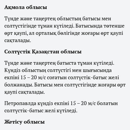
Ақмола облысы
Түнде және таңертең облыстың батысы мен
солтүстігінде тұман күтіледі. Батысында төтенше
өрт қаупі, ал орталық бөлігінде жоғары өрт қаупі
сақталады.
Солтүстік Қазақстан облысы
Түнде және таңертең батыста тұман күтіледі.
Күндіз облыстың солтүстігі мен шығысында
екпіні 15 – 20 м/с соғатын солтүстік-батыс желі
болжанады. Батысы мен солтүстігінде жоғары өрт
қаупі сақталады.
Петропавлда күндіз екпіні 15 – 20 м/с болатын
солтүстік-батыс желі күтіледі.
Жетісу облысы