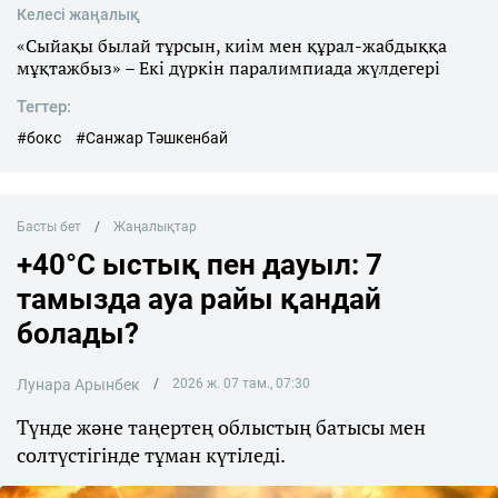
Келесі жаңалық
«Сыйақы былай тұрсын, киім мен құрал-жабдыққа
мұқтажбыз» – Екі дүркін паралимпиада жүлдегері
Тегтер:
#бокс
#Санжар Тәшкенбай
Басты бет
Жаңалықтар
+40°C ыстық пен дауыл: 7
тамызда ауа райы қандай
болады?
Лунара Арынбек
2026 ж. 07 там., 07:30
Түнде және таңертең облыстың батысы мен
солтүстігінде тұман күтіледі.