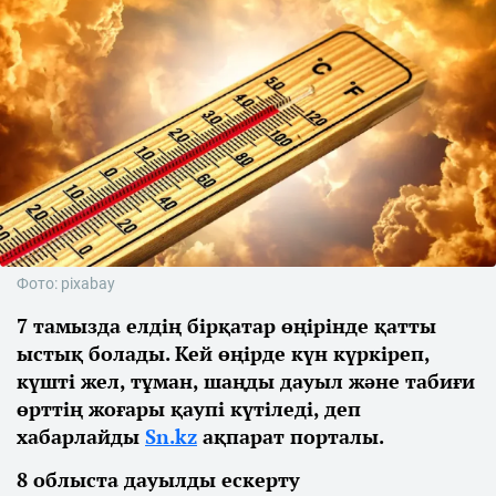
Фото: pixabay
7 тамызда елдің бірқатар өңірінде қатты
ыстық болады. Кей өңірде күн күркіреп,
күшті жел, тұман, шаңды дауыл және табиғи
өрттің жоғары қаупі күтіледі, деп
хабарлайды
Sn.kz
ақпарат порталы.
8 облыста дауылды ескерту