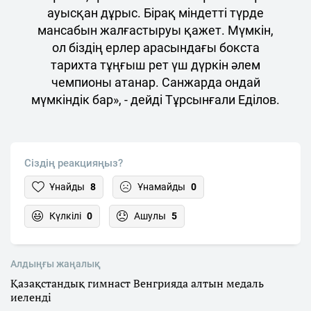
ауысқан дұрыс. Бірақ міндетті түрде
мансабын жалғастыруы қажет. Мүмкін,
ол біздің ерлер арасындағы бокста
тарихта тұңғыш рет үш дүркін әлем
чемпионы атанар. Санжарда ондай
мүмкіндік бар», - дейді Тұрсынғали Еділов.
Сіздің реакцияңыз?
Ұнайды
8
Ұнамайды
0
Күлкілі
0
Ашулы
5
Алдыңғы жаңалық
Қазақстандық гимнаст Венгрияда алтын медаль
иеленді