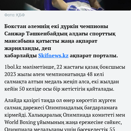
Фото: ҚБФ
Бокстан әлемнің екі дүркін чемпионы
Санжар Тәшкенбайдың алдағы спорттық
мансабына қатысты жаңа ақпарат
жарияланды, деп
хабарлайды
Skifnews.kz
ақпарат порталы.
1bol.kz мәліметінше, 22 жастағы қазақ боксшысы
2023 жылы әлем чемпионатында 48 келі
салмақта алтын медаль жеңіп алса, екі жылдан
кейін 50 келіде осы бір жетістігін қайталады.
Алайда қазіргі таңда ол өнер көрсетіп жүрген
салмақ дәрежесі Олимпиадалық бағдарламаға
кірмейді. Халықаралық Олимпиада комитеті мен
World Boxing ұйымының жаңа ережесіне сәйкес,
Олимпиада медальдары үшін бәсекелестік 55