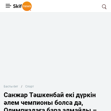
Басты бет
Спорт
Санжар Тәшкенбай екі дүркін
әлем чемпионы болса да,
Олимпиадаға бара алмайды –