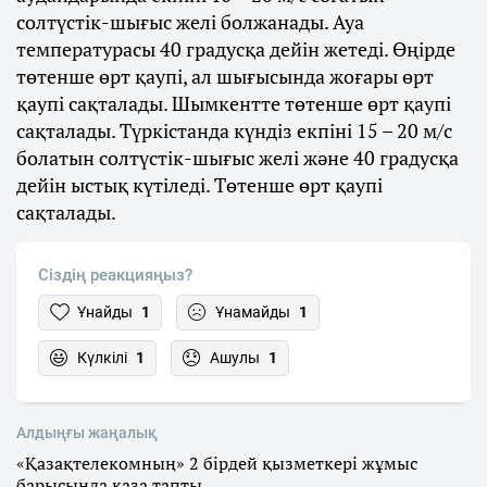
солтүстік-шығыс желі болжанады. Ауа
температурасы 40 градусқа дейін жетеді. Өңірде
төтенше өрт қаупі, ал шығысында жоғары өрт
қаупі сақталады. Шымкентте төтенше өрт қаупі
сақталады. Түркістанда күндіз екпіні 15 – 20 м/с
болатын солтүстік-шығыс желі және 40 градусқа
дейін ыстық күтіледі. Төтенше өрт қаупі
сақталады.
Сіздің реакцияңыз?
Ұнайды
1
Ұнамайды
1
Күлкілі
1
Ашулы
1
Алдыңғы жаңалық
«Қазақтелекомның» 2 бірдей қызметкері жұмыс
барысында қаза тапты