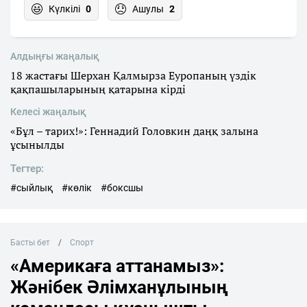
Күлкілі
0
Ашулы
2
Алдыңғы жаңалық
18 жастағы Шерхан Қалмырза Еуропаның үздік
қақпашыларының қатарына кірді
Келесі жаңалық
«Бұл – тарих!»: Геннадий Головкин даңқ залына
ұсынылды
Тегтер:
#сыйлық
#көлік
#боксшы
Басты бет
Спорт
«Америкаға аттанамыз»:
Жәнібек Әлімханұлының