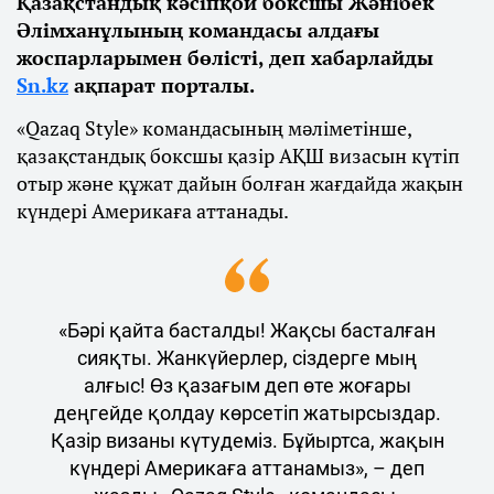
Қазақстандық кәсіпқой боксшы Жәнібек
Әлімханұлының командасы алдағы
жоспарларымен бөлісті, деп хабарлайды
Sn.kz
ақпарат порталы.
«Qazaq Style» командасының мәліметінше,
қазақстандық боксшы қазір АҚШ визасын күтіп
отыр және құжат дайын болған жағдайда жақын
күндері Америкаға аттанады.
«Бәрі қайта басталды! Жақсы басталған
сияқты. Жанкүйерлер, сіздерге мың
алғыс! Өз қазағым деп өте жоғары
деңгейде қолдау көрсетіп жатырсыздар.
Қазір визаны күтудеміз. Бұйыртса, жақын
күндері Америкаға аттанамыз», – деп