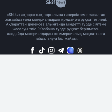
«SN.kz» ақпараттық порталына гиперсілтеме жасалған
жағдайда ғана материалдарды қолдануға рұқсат етіледі.
Ақпараттан дәйексөз алынғанда міндетті түрде сілтеме
жасалуы тиіс. Жазбаша түрде рұқсат берілмеген
жағдайда материалдарды коммерциялық мақсаттарға
пайдалануға болмайды.
Жоба жайында
Материалды қолдану тәртібі
Байланыс
Жарнама