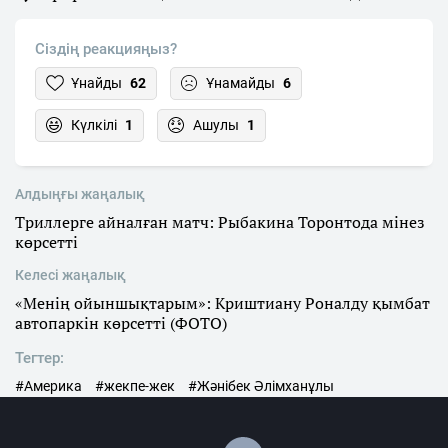
Сіздің реакцияңыз?
Ұнайды
62
Ұнамайды
6
Күлкілі
1
Ашулы
1
Алдыңғы жаңалық
Триллерге айналған матч: Рыбакина Торонтода мінез
көрсетті
Келесі жаңалық
«Менің ойыншықтарым»: Криштиану Роналду қымбат
автопаркін көрсетті (ФОТО)
Тегтер:
#Америка
#жекпе-жек
#Жәнібек Әлімханұлы