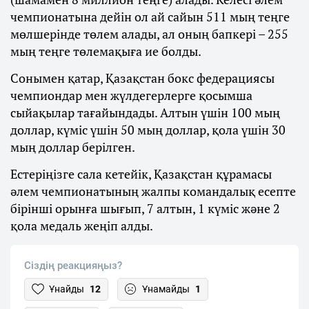
чемпионатына дейін ол ай сайын 511 мың теңге
мөлшерінде төлем алады, ал оның бапкері – 255
мың теңге төлемақыға ие болды.
Сонымен қатар, Қазақстан бокс федерациясы
чемпиондар мен жүлдегерлерге қосымша
сыйақылар тағайындады. Алтын үшін 100 мың
доллар, күміс үшін 50 мың доллар, қола үшін 30
мың доллар берілген.
Естеріңізге сала кетейік, Қазақстан құрамасы
әлем чемпионатының жалпы командалық есепте
бірінші орынға шығып, 7 алтын, 1 күміс және 2
қола медаль жеңіп алды.
Сіздің реакцияңыз?
Ұнайды
12
Ұнамайды
1