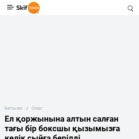
Басты бет
Спорт
Ел қоржынына алтын салған
тағы бір боксшы қызымызға
көлік сыйға берілді