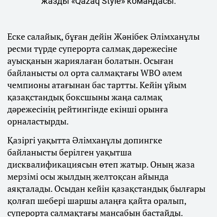
жазды «Qazaq Style» командасы.
Еске салайық, бұған дейін Жәнібек Әлімханұлы
ресми түрде суперорта салмақ дәрежесіне
ауысқанын жариялаған болатын. Осыған
байланысты ол орта салмақтағы WBO әлем
чемпионы атағынан бас тартты. Кейін ұйым
қазақстандық боксшыны жаңа салмақ
дәрежесінің рейтингінде екінші орынға
орналастырды.
Қазіргі уақытта Әлімханұлы допингке
байланысты берілген уақытша
дисквалификациясын өтеп жатыр. Оның жаза
мерзімі осы жылдың желтоқсан айында
аяқталады. Осыдан кейін қазақстандық былғары
қолғап шебері шаршы алаңға қайта оралып,
суперорта салмақтағы мансабын бастайды.