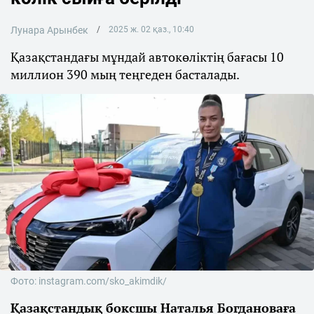
Лунара Арынбек
2025 ж. 02 қаз., 10:40
Қазақстандағы мұндай автокөліктің бағасы 10
миллион 390 мың теңгеден басталады.
Фото: instagram.com/sko_akimdik/
Қазақстандық боксшы Наталья Богдановаға