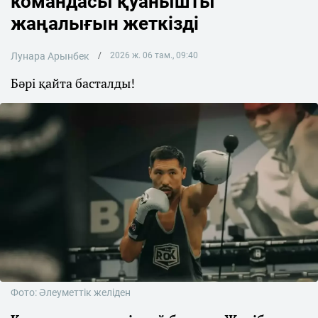
командасы қуанышты
жаңалығын жеткізді
Лунара Арынбек
2026 ж. 06 там., 09:40
Бәрі қайта басталды!
Фото: Әлеуметтік желіден