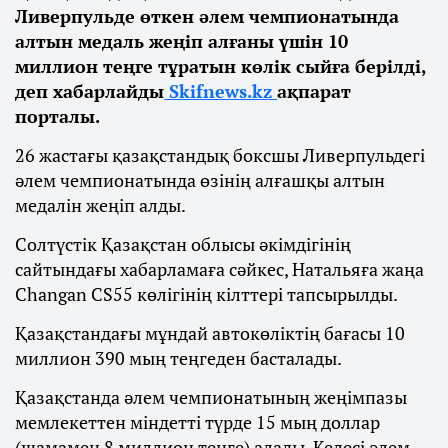
Ливерпульде өткен әлем чемпионатында
алтын медаль жеңіп алғаны үшін 10
миллион теңге тұратын көлік сыйға берілді,
деп хабарлайды
Skifnews.kz
ақпарат
порталы.
26 жастағы қазақстандық боксшы Ливерпульдегі
әлем чемпионатында өзінің алғашқы алтын
медалін жеңіп алды.
Солтүстік Қазақстан облысы әкімдігінің
сайтындағы хабарламаға сәйкес, Натальяға жаңа
Changan CS55 көлігінің кілттері тапсырылды.
Қазақстандағы мұндай автокөліктің бағасы 10
миллион 390 мың теңгеден басталады.
Қазақстанда әлем чемпионатының жеңімпазы
мемлекеттен міндетті түрде 15 мың доллар
(шамамен 8 миллион теңге) алады. Келесі әлем