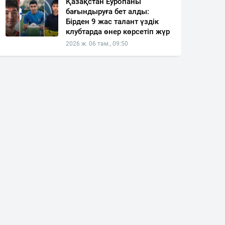
Қазақстан Еуропаны
бағындыруға бет алды:
Бірден 9 жас талант үздік
клубтарда өнер көрсетіп жүр
2026 ж. 06 там., 09:50