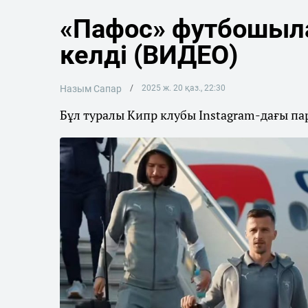
«Пафос» футбошыл
келді (ВИДЕО)
Назым Сапар
2025 ж. 20 қаз., 22:30
Бұл туралы Кипр клубы Instagram-дағы п