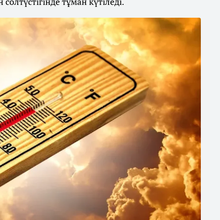
солтүстігінде тұман күтіледі.