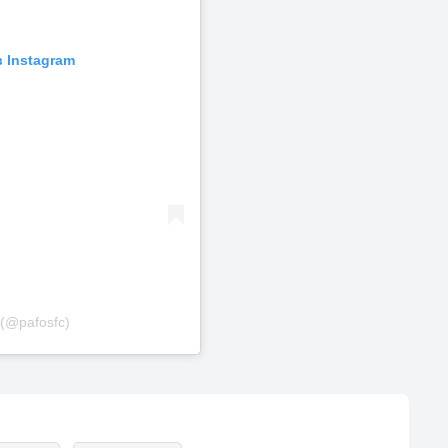
 Instagram
 (@pafosfc)