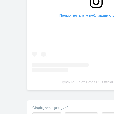
Посмотреть эту публикацию в
Публикация от Pafos FC Official
Сіздің реакцияңыз?