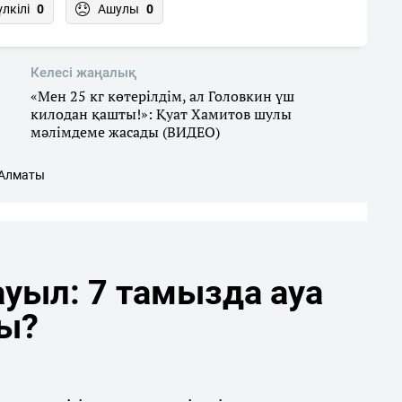
үлкілі
0
Ашулы
0
Келесі жаңалық
«Мен 25 кг көтерілдім, ал Головкин үш
килодан қашты!»: Қуат Хамитов шулы
мәлімдеме жасады (ВИДЕО)
Алматы
уыл: 7 тамызда ауа
ды?