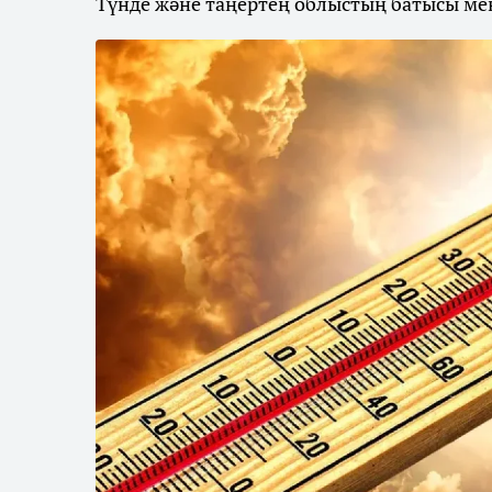
Түнде және таңертең облыстың батысы мен 