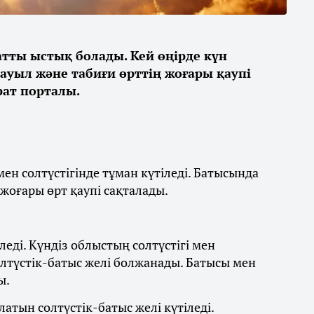
қатты ыстық болады. Кей өңірде күн
дауыл және табиғи өрттің жоғары қаупі
ат порталы.
ен солтүстігінде тұман күтіледі. Батысында
 жоғары өрт қаупі сақталады.
леді. Күндіз облыстың солтүстігі мен
олтүстік-батыс желі болжанады. Батысы мен
ы.
латын солтүстік-батыс желі күтіледі.