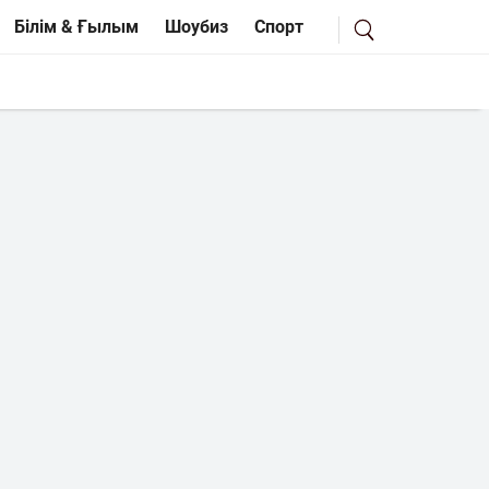
Білім & Ғылым
Шоубиз
Спорт