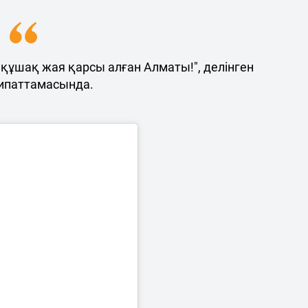
е құшақ жая қарсы алған Алматы!", делінген
ипаттамасында.