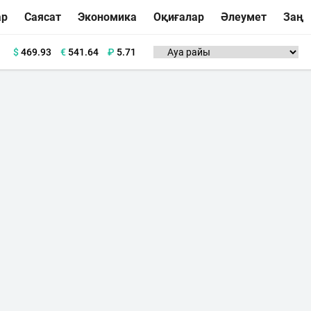
ар
Саясат
Экономика
Оқиғалар
Әлеумет
Заң
$
469.93
€
541.64
₽
5.71