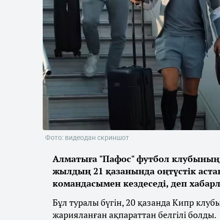
Фото: видеодан скриншот
Алматыға "Пафос" футбол клубының 
жылдың 21 қазанында оңтүстік аста
командасымен кездеседі, деп хаба
Бұл туралы бүгін, 20 қазанда Кипр клу
жарияланған ақпараттан белгілі болды.