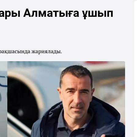
ары Алматыға ұшып
арақшасында жариялады.