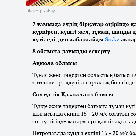
Фото: pixabay
7 тамызда елдің бірқатар өңірінде 
күркіреп, күшті жел, тұман, шаңды 
күтіледі, деп хабарлайды
Sn.kz
ақпар
8 облыста дауылды ескерту
Ақмола облысы
Түнде және таңертең облыстың батысы м
төтенше өрт қаупі, ал орталық бөлігінде
Солтүстік Қазақстан облысы
Түнде және таңертең батыста тұман күті
шығысында екпіні 15 – 20 м/с соғатын с
солтүстігінде жоғары өрт қаупі сақталад
Петропавлда күндіз екпіні 15 – 20 м/с бо