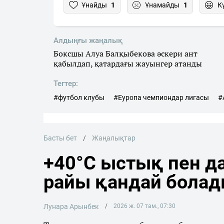
Ұнайды
1
Ұнамайды
1
К
Алдыңғы жаңалық
Боксшы Алуа Балқыбекова әскери ант
қабылдап, қатардағы жауынгер атанды
Тегтер:
#футбол клубы
#Еуропа чемпиондар лигасы
#
Басты бет
Жаңалықтар
+40°C ыстық пен да
райы қандай бола
Лунара Арынбек
2026 ж. 07 там., 07:30