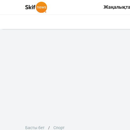
Жаңалықт
Басты бет
Спорт