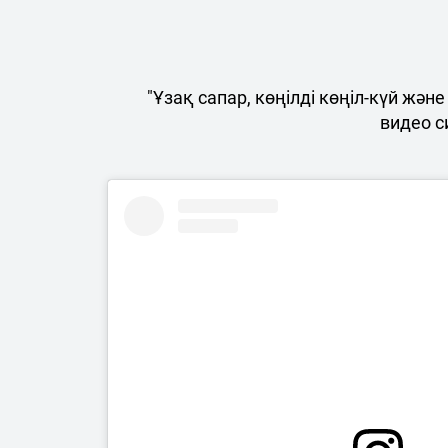
"Ұзақ сапар, көңілді көңіл-күй жән
видео с