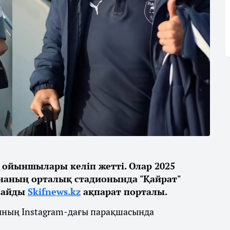
ойыншылары келіп жетті. Олар 2025
наның орталық стадионында "Қайрат"
рлайды
Skifnews.kz
ақпарат порталы.
бының Instagram-дағы парақшасында