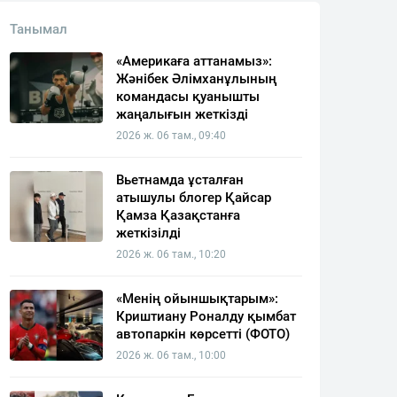
Танымал
«Америкаға аттанамыз»:
Жәнібек Әлімханұлының
командасы қуанышты
жаңалығын жеткізді
2026 ж. 06 там., 09:40
Вьетнамда ұсталған
атышулы блогер Қайсар
Қамза Қазақстанға
жеткізілді
2026 ж. 06 там., 10:20
«Менің ойыншықтарым»:
Криштиану Роналду қымбат
автопаркін көрсетті (ФОТО)
2026 ж. 06 там., 10:00