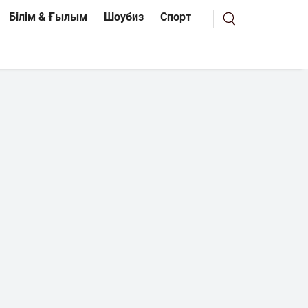
Білім & Ғылым
Шоубиз
Спорт