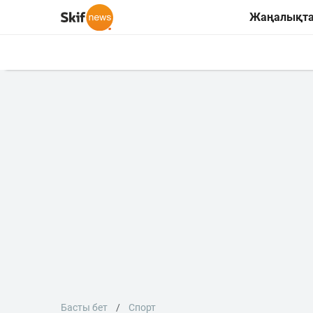
Жаңалықт
Басты бет
Спорт