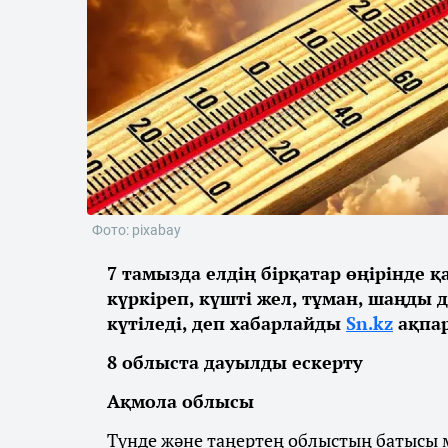
Фото: pixabay
7 тамызда елдің бірқатар өңірінде 
күркіреп, күшті жел, тұман, шаңды 
күтіледі, деп хабарлайды
Sn.kz
ақпар
8 облыста дауылды ескерту
Ақмола облысы
Түнде және таңертең облыстың батысы м