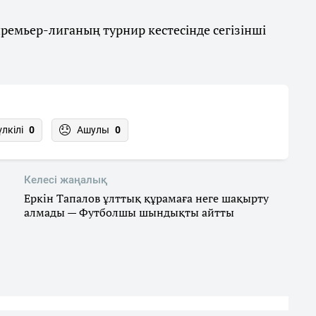
премьер-лиганың турнир кестесінде сегізінші
үлкілі
0
Ашулы
0
Келесі жаңалық
Еркін Тапалов ұлттық құрамаға неге шақырту
алмады — Футболшы шындықты айтты