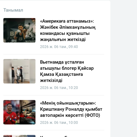
Танымал
«Америкаға аттанамыз»:
Жәнібек Әлімханұлының
командасы қуанышты
жаңалығын жеткізді
2026 ж. 06 там., 09:40
Вьетнамда ұсталған
атышулы блогер Қайсар
Қамза Қазақстанға
жеткізілді
2026 ж. 06 там., 10:20
«Менің ойыншықтарым»:
Криштиану Роналду қымбат
автопаркін көрсетті (ФОТО)
2026 ж. 06 там., 10:00