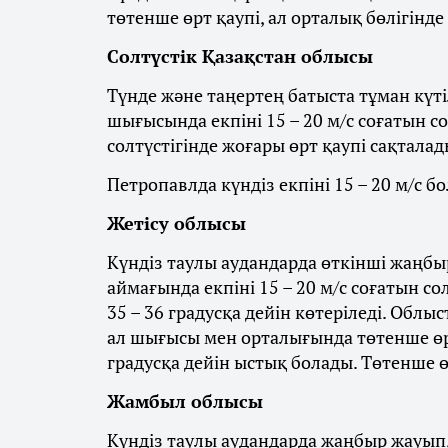
төтенше өрт қаупі, ал орталық бөлігінде
Солтүстік Қазақстан облысы
Түнде және таңертең батыста тұман күті
шығысында екпіні 15 – 20 м/с соғатын с
солтүстігінде жоғары өрт қаупі сақталад
Петропавлда күндіз екпіні 15 – 20 м/с бо
Жетісу облысы
Күндіз таулы аудандарда өткінші жаңбыр
аймағында екпіні 15 – 20 м/с соғатын со
35 – 36 градусқа дейін көтеріледі. Облы
ал шығысы мен орталығында төтенше өрт
градусқа дейін ыстық болады. Төтенше ө
Жамбыл облысы
Күндіз таулы аудандарда жаңбыр жауып, 