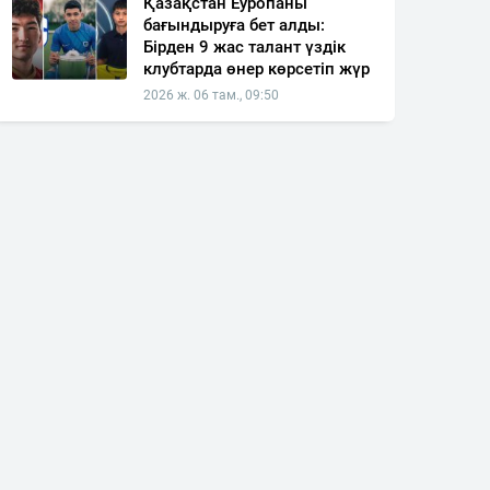
Қазақстан Еуропаны
бағындыруға бет алды:
Бірден 9 жас талант үздік
клубтарда өнер көрсетіп жүр
2026 ж. 06 там., 09:50