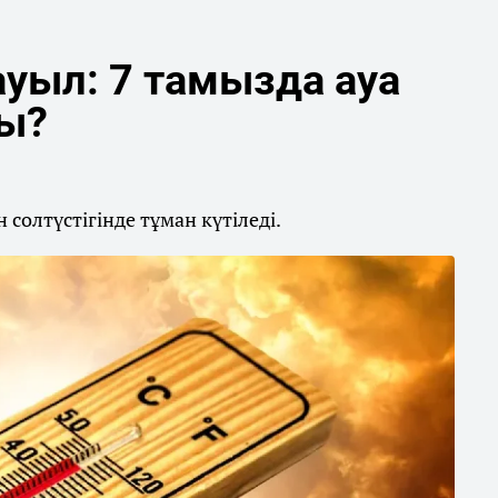
уыл: 7 тамызда ауа
ды?
солтүстігінде тұман күтіледі.