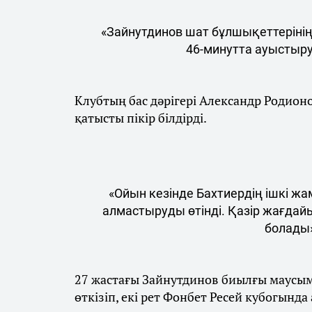
«Зайнутдинов шат бұлшықеттерінің 
46-минутта ауыстыруғ
Клубтың бас дәрігері Александр Родио
қатысты пікір білдірді.
«Ойын кезінде Бахтиердің ішкі жа
алмастыруды өтінді. Қазір жағдайы 
болады»,
27 жастағы Зайнутдинов биылғы маусымд
өткізіп, екі рет Фонбет Ресей кубогында