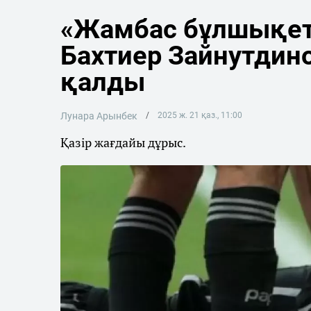
«Жамбас бұлшықеті
Бахтиер Зайнутдин
қалды
Лунара Арынбек
2025 ж. 21 қаз., 11:00
Қазір жағдайы дұрыс.