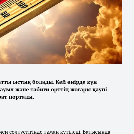
қатты ыстық болады. Кей өңірде күн
дауыл және табиғи өрттің жоғары қаупі
ат порталы.
ен солтүстігінде тұман күтіледі. Батысында