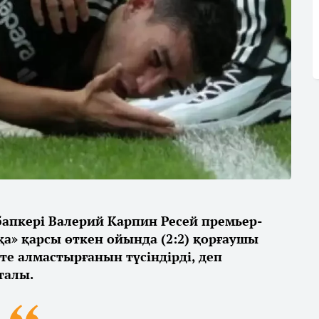
апкері Валерий Карпин Ресей премьер-
а» қарсы өткен ойында (2:2) қорғаушы
рте алмастырғанын түсіндірді, деп
талы.