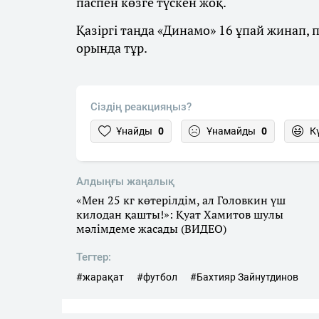
паспен көзге түскен жоқ.
Қазіргі таңда «Динамо» 16 ұпай жинап, 
орында тұр.
Сіздің реакцияңыз?
Ұнайды
0
Ұнамайды
0
К
Алдыңғы жаңалық
«Мен 25 кг көтерілдім, ал Головкин үш
килодан қашты!»: Қуат Хамитов шулы
мәлімдеме жасады (ВИДЕО)
Тегтер:
#жарақат
#футбол
#Бахтияр Зайнутдинов