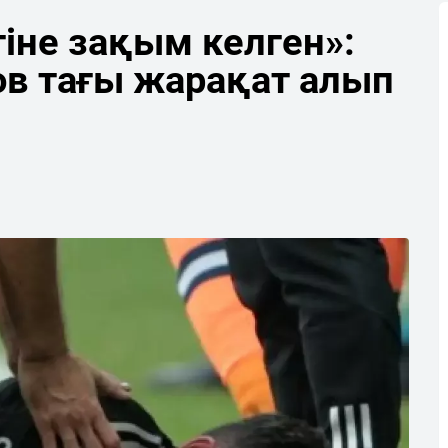
не зақым келген»:
ов тағы жарақат алып