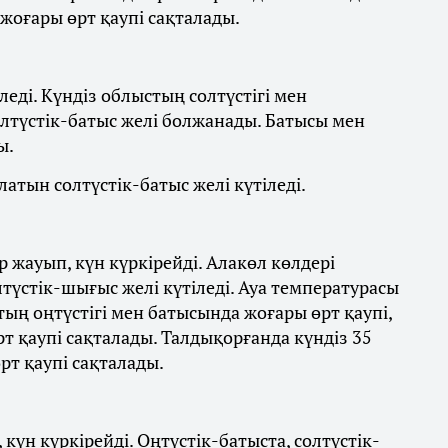
 жоғары өрт қаупі сақталады.
леді. Күндіз облыстың солтүстігі мен
олтүстік-батыс желі болжанады. Батысы мен
ы.
латын солтүстік-батыс желі күтіледі.
 жауып, күн күркірейді. Алакөл көлдері
лтүстік-шығыс желі күтіледі. Ауа температурасы
стың оңтүстігі мен батысында жоғары өрт қаупі,
 қаупі сақталады. Талдықорғанда күндіз 35
рт қаупі сақталады.
күн күркірейді. Оңтүстік-батыста, солтүстік-