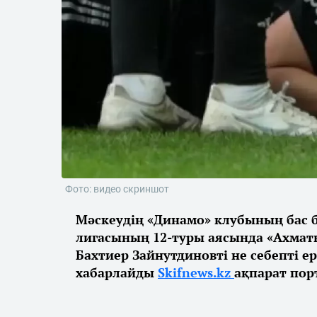
Фото: видео скриншот
Мәскеудің «Динамо» клубының бас б
лигасының 12-туры аясында «Ахматқ
Бахтиер Зайнутдиновті не себепті е
хабарлайды
Skifnews.kz
ақпарат пор