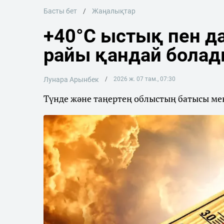
Басты бет
Жаңалықтар
+40°C ыстық пен да
райы қандай бола
Лунара Арынбек
2026 ж. 07 там., 07:30
Түнде және таңертең облыстың батысы мен 