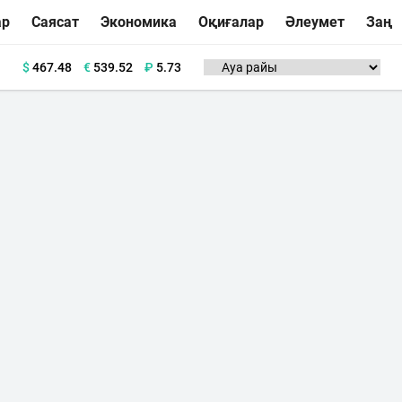
ар
Саясат
Экономика
Оқиғалар
Әлеумет
Заң
$
467.48
€
539.52
₽
5.73