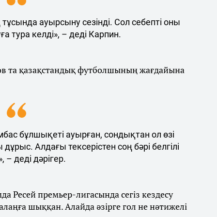
тұсында ауырсыну сезінді. Сол себепті оны
а тура келді», – деді Карпин.
нов та қазақстандық футболшының жағдайына
мбас бұлшықеті ауырған, сондықтан ол өзі
дұрыс. Алдағы тексерістен соң бәрі белгілі
 – деді дәрігер.
а Ресей премьер-лигасында сегіз кездесу
 алаңға шыққан. Алайда әзірге гол не нәтижелі