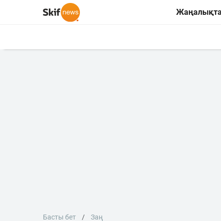
Жаңалықт
Басты бет
Заң