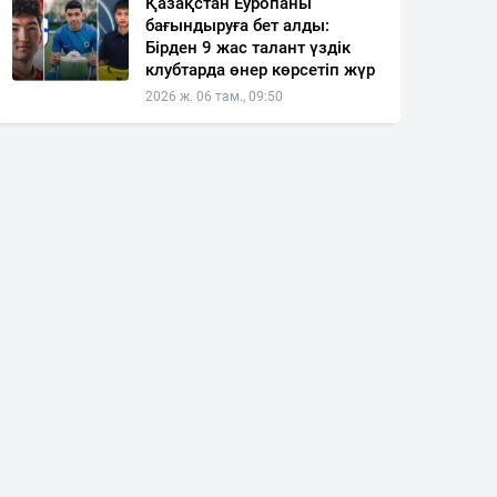
Қазақстан Еуропаны
бағындыруға бет алды:
Бірден 9 жас талант үздік
клубтарда өнер көрсетіп жүр
2026 ж. 06 там., 09:50