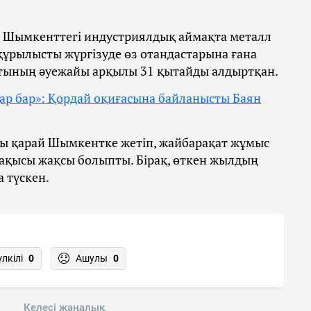
ы Шымкенттегі индустриялдық аймақта металл
 құрылысты жүргізуде өз отандастарына ғана
атының әуежайы арқылы 31 қытайды алдыртқан.
ар бар»: Қордай оқиғасына байланысты Баян
ары қарай Шымкентке жетіп, жайбарақат жұмыс
лақысы жақсы болыпты. Бірақ, өткен жылдың
 түскен.
үлкілі
0
Ашулы
0
Келесі жаңалық