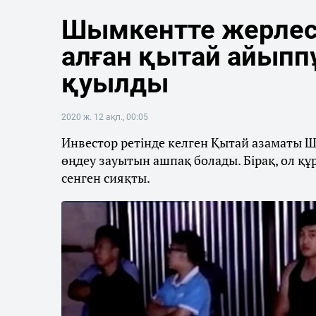
Шымкентте жерлес
алған қытай айыппұ
қуылды
2020 ж. 12 ақп., 00:05
Инвестор ретінде келген Қытай азаматы 
өңдеу зауытын ашпақ болады. Бірақ, ол құ
сенген сияқты.