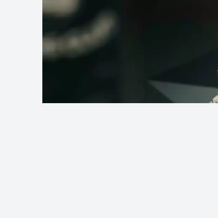
Фото: Әлеуметтік желіден