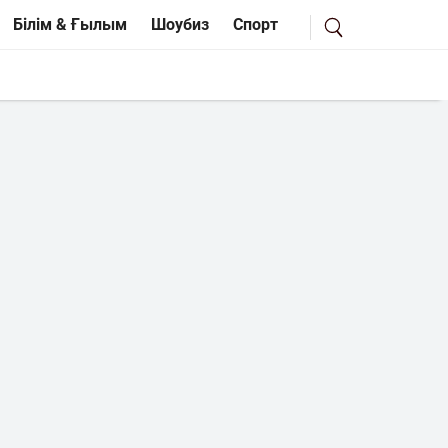
Білім & Ғылым
Шоубиз
Спорт