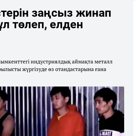
терін заңсыз жинап
л төлеп, елден
Шымкенттегі индустриялдық аймақта металл
рылысты жүргізуде өз отандастарына ғана