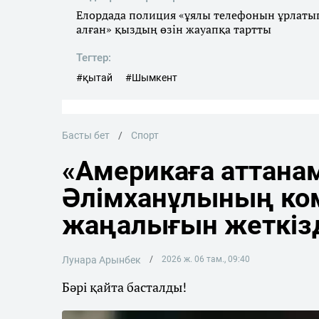
Елордада полиция «ұялы телефонын ұрлаты
алған» қыздың өзін жауапқа тартты
Тегтер:
#қытай
#Шымкент
Басты бет
Спорт
«Америкаға аттана
Әлімханұлының ко
жаңалығын жеткіз
Лунара Арынбек
2026 ж. 06 там., 09:40
Бәрі қайта басталды!