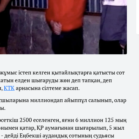
ұмыс істеп келген қытайлықтарға қатысты сот
атын елден шығаруды жөн деп тапқан, деп
ы,
КТК
арнасына сілтеме жасап.
асшыларына миллиондап айыппұл салынып, олар
ы.
рсеткіш 2500 еселенген, яғни 6 миллион 125 мың
онымен қатар, ҚР аумағынан шығарылып, 5 жыл
, - дейді Еңбекші аудандық сотының судьясы