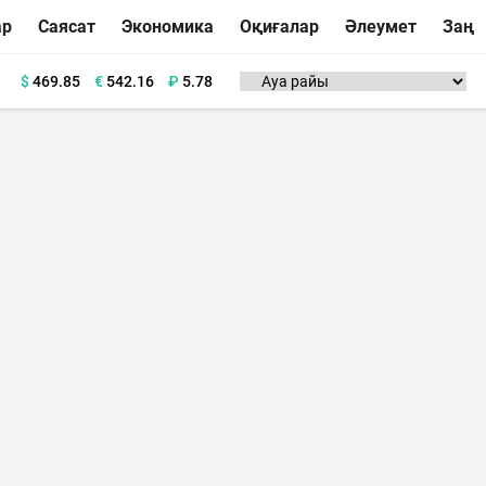
ар
Саясат
Экономика
Оқиғалар
Әлеумет
Заң
$
469.85
€
542.16
₽
5.78