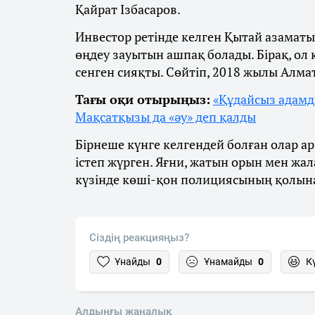
Қайрат Ізбасаров.
Инвестор ретінде келген Қытай азамат
өңдеу зауытын ашпақ болады. Бірақ, ол
сенген сияқты. Сөйтіп, 2018 жылы Алм
Тағы оқи отырыңыз:
«Құдайсыз адамд
Мақсатқызы да «әу» деп қалды
Бірнеше күнге келгендей болған олар 
істеп жүрген. Яғни, жатын орын мен жа
күзінде көші-қон полициясының қолына
Сіздің реакцияңыз?
Ұнайды
0
Ұнамайды
0
К
Алдыңғы жаңалық