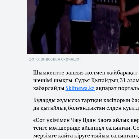
фото: видеодан скриншот
Шымкентте заңсыз жолмен жайбарақат ж
шешімі шықты. Судья Қытайдың 31 азам
хабарлайды
Skifnews.kz
ақпарат портал
Бұларды жұмысқа тартқан кәсіпорын б
да қытайлық болғандықтан елден қуылд
«Сот үкімімен Чжу Цзян Баоға айлық кө
теңге мөлшерінде айыппұл салынған. С
мерзімге қайта кіруге тыйым салынған»