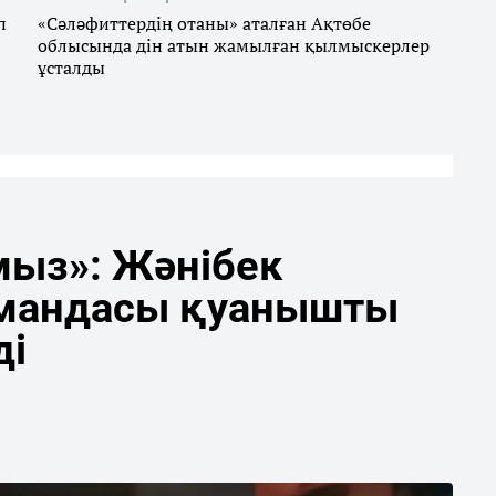
п
«Сәләфиттердің отаны» аталған Ақтөбе
облысында дін атын жамылған қылмыскерлер
ұсталды
мыз»: Жәнібек
мандасы қуанышты
ді