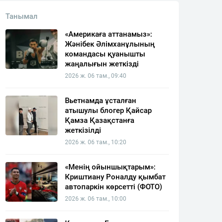
Танымал
«Америкаға аттанамыз»:
Жәнібек Әлімханұлының
командасы қуанышты
жаңалығын жеткізді
2026 ж. 06 там., 09:40
Вьетнамда ұсталған
атышулы блогер Қайсар
Қамза Қазақстанға
жеткізілді
2026 ж. 06 там., 10:20
«Менің ойыншықтарым»:
Криштиану Роналду қымбат
автопаркін көрсетті (ФОТО)
2026 ж. 06 там., 10:00