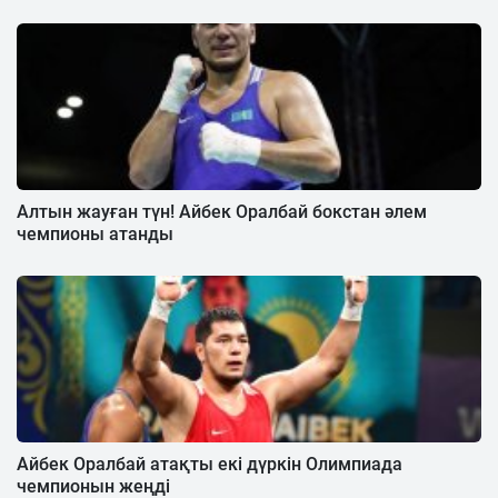
Алтын жауған түн! Айбек Оралбай бокстан әлем
чемпионы атанды
Айбек Оралбай атақты екі дүркін Олимпиада
чемпионын жеңді