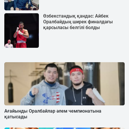
Өзбекстандық қандас: Айбек
Оралбайдың ширек финалдағы
қарсыласы белгілі болды
Ағайынды Оралбайлар әлем чемпионатына
қатысады