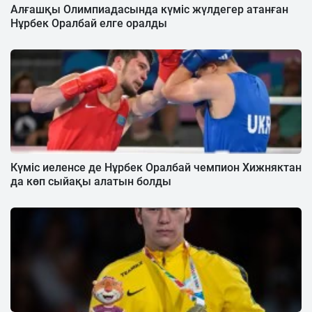
Алғашқы Олимпиадасында күміс жүлдегер атанған
Нұрбек Оралбай елге оралды
Күміс иеленсе де Нұрбек Оралбай чемпион Хижняктан
да көп сыйақы алатын болды