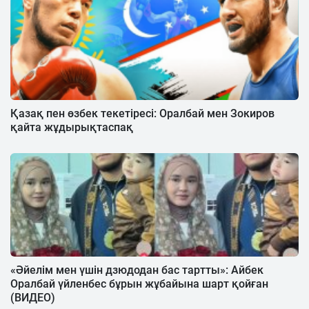
Қазақ пен өзбек текетіресі: Оралбай мен Зокиров
қайта жұдырықтаспақ
«Әйелім мен үшін дзюдодан бас тартты»: Айбек
Оралбай үйленбес бұрын жұбайына шарт қойған
(ВИДЕО)