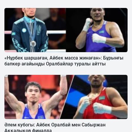
«Нұрбек шаршаған, Айбек масса жинаған»: Бұрынғы
бапкер ағайынды Оралбайлар туралы айтты
Әлем кубогы: Айбек Оралбай мен Сабыржан
Аққалықов финалда