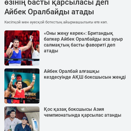
өзінің басты қарсыласы деп
Айбек Оралбайды атады
Кәсіпқой мен әуесқой боткстың айырмашылығы өте көп.
«Оны жеңу керек»: Британдық
бапкер Айбек Оралбайды аса ауыр
салмақтың басты фавориті деп
атады
Айбек Оралбай алғашқы
кездесуінде АҚШ боксшысын жеңді
Қос қазақ боксшысы Азия
чемпионатында қарсылас атанды