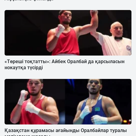
«Төреші тоқтатты»: Айбек Оралбай да қарсыласын
нокаутқа түсірді
Қазақстан құрамасы ағайынды Оралбайлар туралы