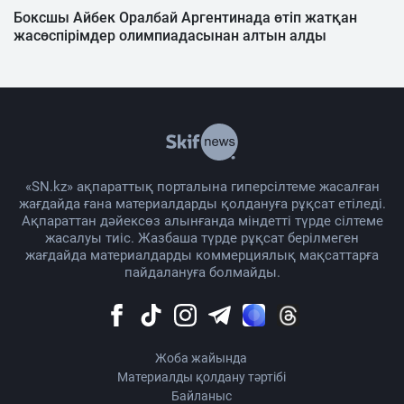
Боксшы Айбек Оралбай Аргентинада өтіп жатқан
жасөспірімдер олимпиадасынан алтын алды
«SN.kz» ақпараттық порталына гиперсілтеме жасалған
жағдайда ғана материалдарды қолдануға рұқсат етіледі.
Ақпараттан дәйексөз алынғанда міндетті түрде сілтеме
жасалуы тиіс. Жазбаша түрде рұқсат берілмеген
жағдайда материалдарды коммерциялық мақсаттарға
пайдалануға болмайды.
Жоба жайында
Материалды қолдану тәртібі
Байланыс