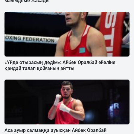
мәлімдеме жасады
«Үйде отырасың дедім»: Айбек Оралбай әйеліне
қандай талап қойғанын айтты
Аса ауыр салмаққа ауысқан Айбек Оралбай