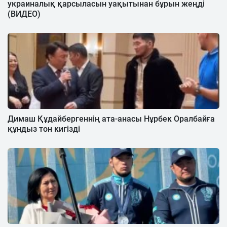
украиналық қарсыласын уақытынан бұрын жеңді
(ВИДЕО)
Димаш Құдайбергеннің ата-анасы Нұрбек Оралбайға
құндыз тон кигізді