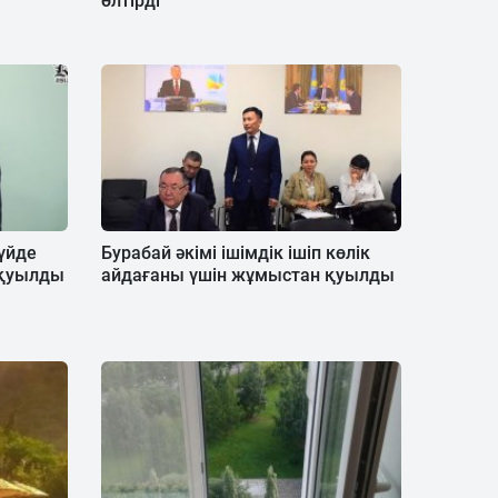
өлтірді
күйде
Бурабай әкімі ішімдік ішіп көлік
 қуылды
айдағаны үшін жұмыстан қуылды