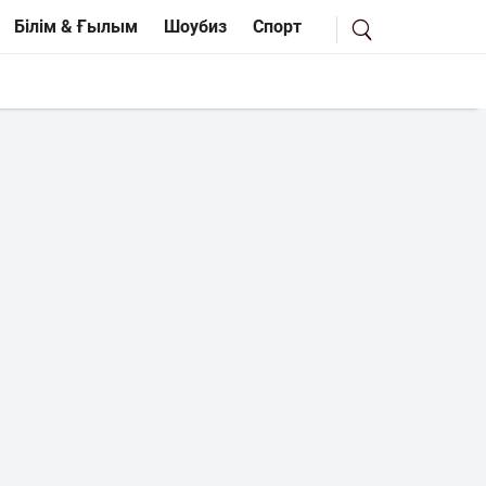
Білім & Ғылым
Шоубиз
Спорт