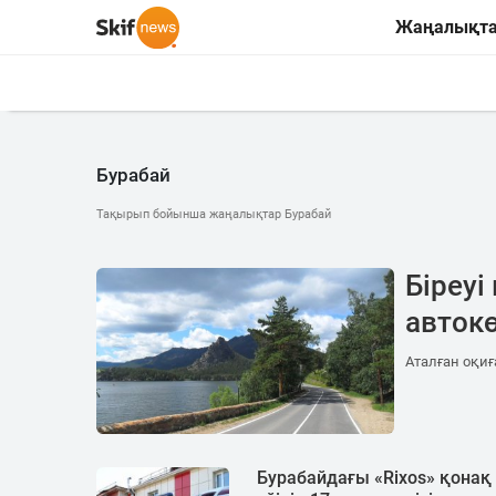
Жаңалықт
Бурабай
Тақырып бойынша жаңалықтар Бурабай
Біреуі
автокө
Аталған оқиғ
Бурабайдағы «Rixos» қонақ