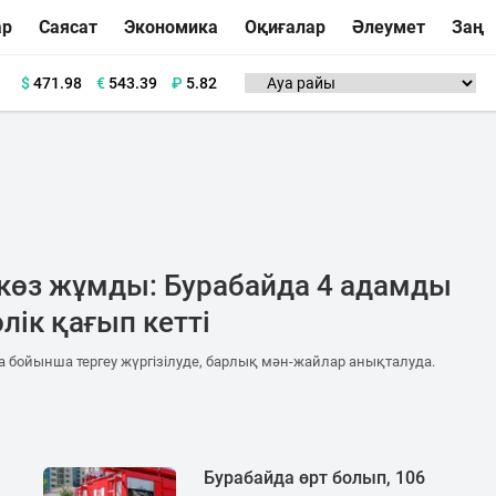
ар
Саясат
Экономика
Оқиғалар
Әлеумет
Заң
$
471.98
€
543.39
₽
5.82
 көз жұмды: Бурабайда 4 адамды
лік қағып кетті
а бойынша тергеу жүргізілуде, барлық мән-жайлар анықталуда.
Бурабайда өрт болып, 106