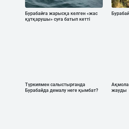
Бурабайға жарысқа келген «жас
Бурабай
құтқарушы» суға батып кетті
Түркиямен салыстырғанда
Ақмола
Бурабайда демалу неге қымбат?
жауды