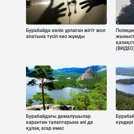
Бурабайда көлік ұрлаған жігіт жол
Полиция
апатына түсіп көз жұмды
жыныст
қазақс
(ВИДЕО
Бурабайдағы демалушылар
Бурабай
карантин талаптарына әлі де
күндер
құлақ асар емес