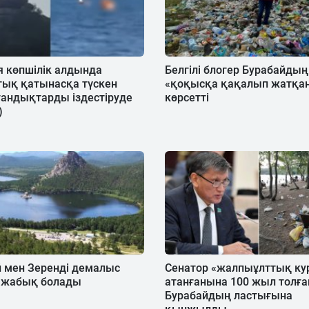
 көпшілік алдында
Белгілі блогер Бурабайдың
ық қатынасқа түскен
«қоқысқа қақалып жатқа
тандықтарды іздестіруде
көрсетті
)
 мен Зеренді демалыс
Сенатор «жалпыұлттық ку
і жабық болады
атанғанына 100 жыл толға
Бурабайдың ластығына