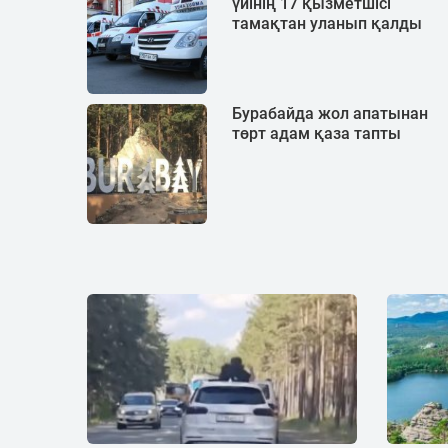
үйінің 17 қызметшісі
тамақтан уланып қалды
Бурабайда жол апатынан
төрт адам қаза тапты