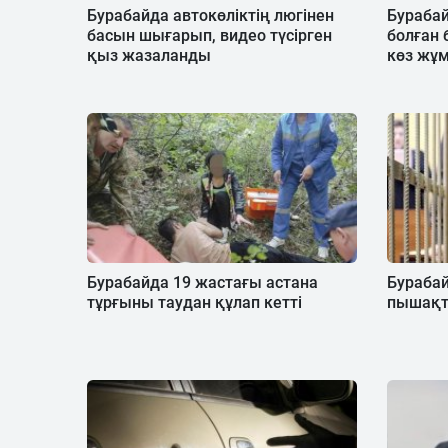
Бурабайда автокөліктің люгінен
Бурабай
басын шығарып, видео түсірген
болған 
қыз жазаланды
көз жұ
Бурабайда 19 жастағы астана
Бурабай
тұрғыны таудан құлап кетті
пышақт