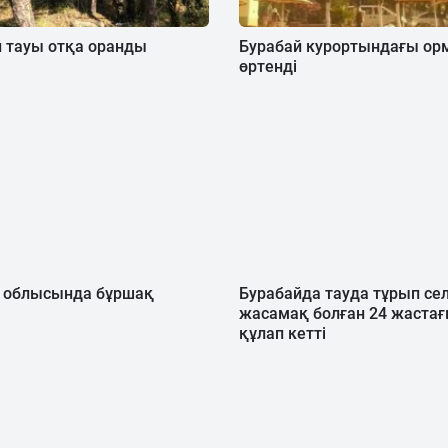
 тауы отқа оранды
Бурабай курортындағы ор
өртенді
 облысында бұршақ
Бурабайда тауда тұрып се
жасамақ болған 24 жастағы
құлап кетті