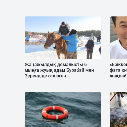
Жаңажылдық демалысты 6
«Еріккен
мыңға жуық адам Бурабай мен
фата ки
Зерендіде өткізген
жақпай