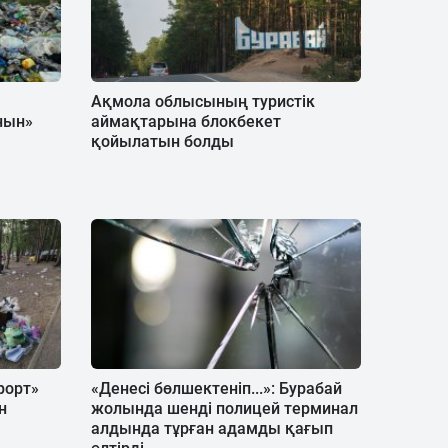
Ақмола облысының туристік
нын»
аймақтарына блокбекет
қойылатын болды
рорт»
«Денесі бөлшектеніп...»: Бурабай
н
жолында шенді полицей терминал
алдында тұрған адамды қағып