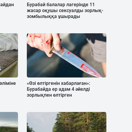
жайдан
Бурабай балалар лагерінде 11
жасар оқушы сексуалды зорлық-
зомбылыққа ұшырады
өліміне
«Өзі өлтіргенін хабарлаған»:
Бурабайда ер адам 4 әйелді
зорлықпен өлтірген