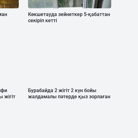
ман
Көкшетауда зейнеткер 5-қабаттан
секіріп кетті
лфи
Бурабайда 2 жігіт 2 күн бойы
 жігіт
жалдамалы пәтерде қыз зорлаған