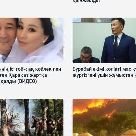
қынжылды
нің ісі ғой»: ақ көйлек пен
Бурабай әкімі көлікті мас 
ген Қарақат жұртқа
жүргізгені үшін жұмыстан
 қалды (ВИДЕО)