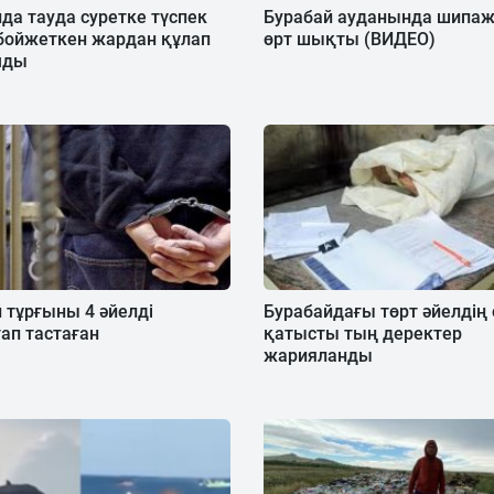
да тауда суретке түспек
Бурабай ауданында шипа
бойжеткен жардан құлап
өрт шықты (ВИДЕО)
мды
 тұрғыны 4 әйелді
Бурабайдағы төрт әйелдің 
ап тастаған
қатысты тың деректер
жарияланды