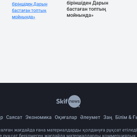
біріншіден Дарын
бастаған топтың
мойнында»
ы
р
Саясат
Экономика
Оқиғалар
Әлеумет
Заң
Білім & 
алған жағдайда ғана материалдарды қолдануға рұқсат етіледі
де рұқсат берілмеген жағдайда материалдарды коммерциялық