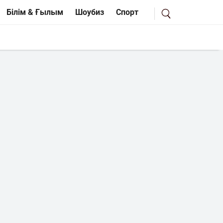
Білім & Ғылым
Шоубиз
Спорт