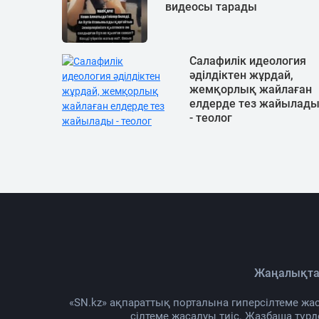
видеосы тарады
Салафилік идеология
әділдіктен жұрдай,
жемқорлық жайлаған
елдерде тез жайылад
- теолог
Жаңалықта
«SN.kz» ақпараттық порталына гиперсілтеме жас
сілтеме жасалуы тиіс. Жазбаша түр