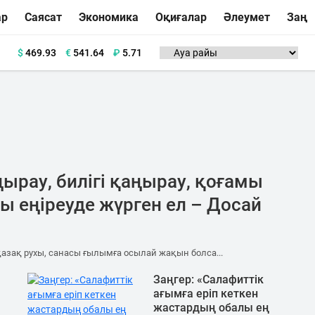
ар
Саясат
Экономика
Оқиғалар
Әлеумет
Заң
$
469.93
€
541.64
₽
5.71
ырау, билігі қаңырау, қоғамы
ты еңіреуде жүрген ел – Досай
қазақ рухы, санасы ғылымға осылай жақын болса...
Заңгер: «Салафиттік
ағымға еріп кеткен
жастардың обалы ең