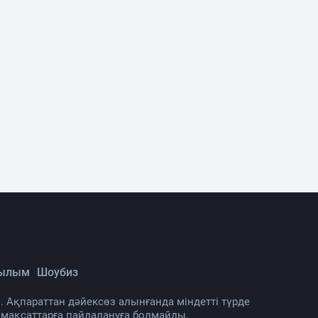
Ғылым
Шоубиз
. Ақпараттан дәйексөз алынғанда міндетті түрде
 мақсаттарға пайдалануға болмайды.