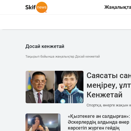
Жаңалықт
Досай кенжетай
Тақырып бойынша жаңалықтар Досай кенжетай
Саясаты саң
меңіреу, ұл
Кенжетай
Спортқа, өнерге жақын 
«Қызтекеге ән салдырған»:
Әскерлердің алдында өнер
көрсетіп жүрген гейдің