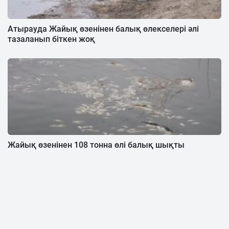
Атырауда Жайық өзенінен балық өлекселері әлі
тазаланып біткен жоқ
Жайық өзенінен 108 тонна өлі балық шықты