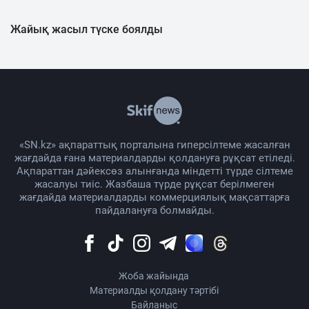
Жайық жасыл түске боялды
«SN.kz» ақпараттық порталына гиперсілтеме жасалған
жағдайда ғана материалдарды қолдануға рұқсат етіледі.
Ақпараттан дәйексөз алынғанда міндетті түрде сілтеме
жасалуы тиіс. Жазбаша түрде рұқсат берілмеген
жағдайда материалдарды коммерциялық мақсаттарға
пайдалануға болмайды.
Жоба жайында
Материалды қолдану тәртібі
Байланыс