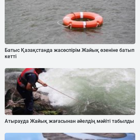
Батыс Қазақстанда жасөспірім Жайық өзеніне батып
кетті
Атырауда Жайық жағасынан әйелдің мәйіті табылды