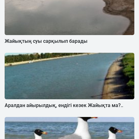
Жайықтың суы сарқылып барады
Аралдан айырылдық, ендігі кезек Жайықта ма?..