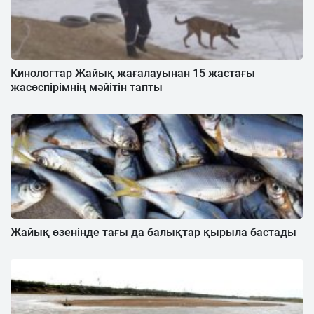
Кинологтар Жайық жағалауынан 15 жастағы
жасөспірімнің мәйітін тапты
Жайық өзенінде тағы да балықтар қырыла бастады