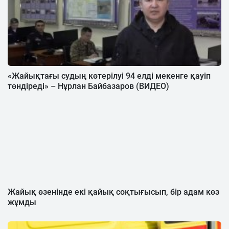
«Жайықтағы судың көтерілуі 94 елді мекенге қауіп
төндіреді» – Нұрлан Байбазаров (ВИДЕО)
Жайық өзенінде екі қайық соқтығысып, бір адам көз
жұмды