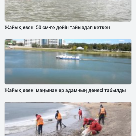
Жайық өзені 50 см-ге дейін тайыздап кеткен
Жайық өзені маңынан ер адамның денесі табылды