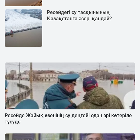
Ресейдегі су тасқынының
Қазақстанға әсері қандай?
Ресейде Жайық өзенінің су деңгейі одан әрі көтеріле
түсуде