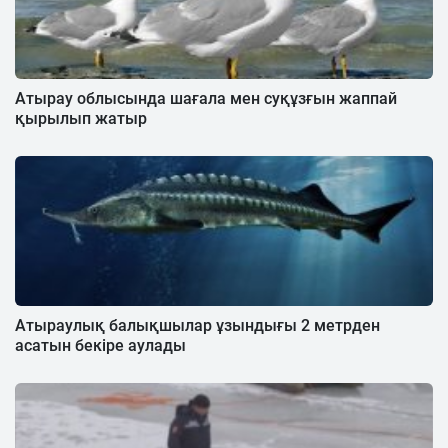
Атырау облысында шағала мен суқұзғын жаппай
қырылып жатыр
Атыраулық балықшылар ұзындығы 2 метрден
асатын бекіре аулады