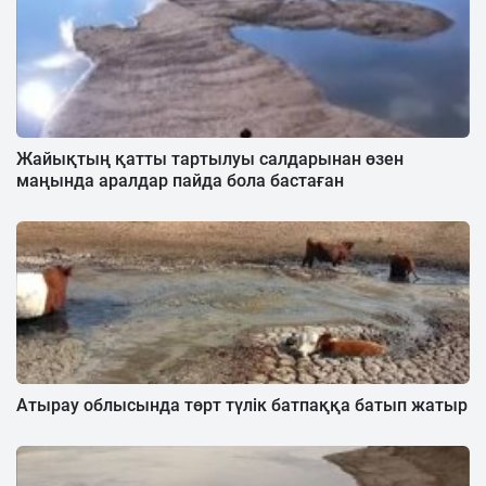
Жайықтың қатты тартылуы салдарынан өзен
маңында аралдар пайда бола бастаған
Атырау облысында төрт түлік батпаққа батып жатыр