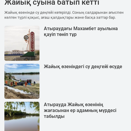
Жайық суына батып кетті
Жайық өзенінде су деңгейі көтерілді. Соның салдарынан ағыспен
келген түрлі қоқыс, ағаш қалдықтары және басқа заттар бар.
Атыраудағы Махамбет ауылына
қауіп төніп тұр
Жайық өзеніндегі су деңгейі өсуде
Атырауда Жайық өзенінің
жағасынан ер адамның мүрдесі
табылды