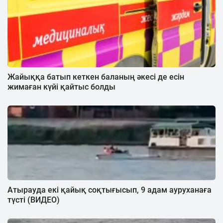
Жайыққа батып кеткен баланың әкесі де есін
жимаған күйі қайтыс болды
Атырауда екі қайық соқтығысып, 9 адам ауруханаға
түсті (ВИДЕО)