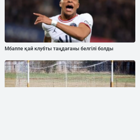
Мбаппе қай клубты таңдағаны белгілі болды
Ақтауда жеткіншекті футбол қақпасы басып қалды