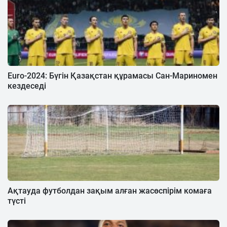
Euro-2024: Бүгін Қазақстан құрамасы Сан-Мариномен
кездеседі
Ақтауда футболдан зақым алған жасөспірім комаға
түсті