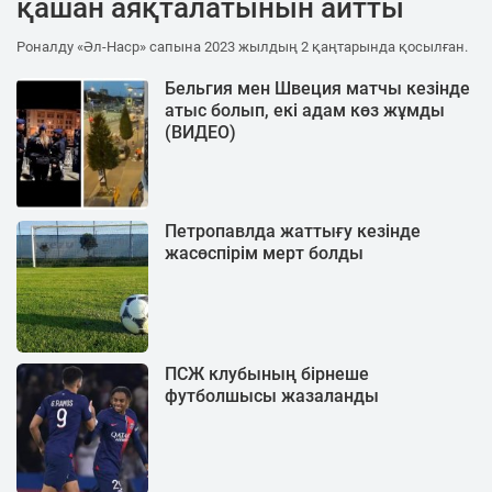
қашан аяқталатынын айтты
Роналду «Әл-Наср» сапына 2023 жылдың 2 қаңтарында қосылған.
Бельгия мен Швеция матчы кезінде
атыс болып, екі адам көз жұмды
(ВИДЕО)
Петропавлда жаттығу кезінде
жасөспірім мерт болды
ПСЖ клубының бірнеше
футболшысы жазаланды