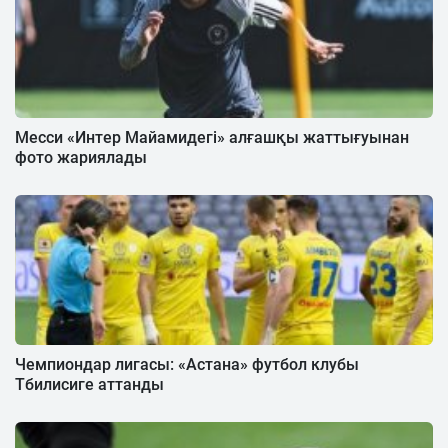
Месси «Интер Майамидегі» алғашқы жаттығуынан
фото жариялады
Чемпиондар лигасы: «Астана» футбол клубы
Тбилисиге аттанды