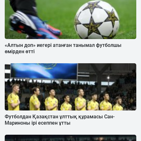
«Алтын доп» иегері атанған танымал футболшы
өмірден өтті
Футболдан Қазақстан ұлттық құрамасы Сан-
Мариноны ірі есеппен ұтты