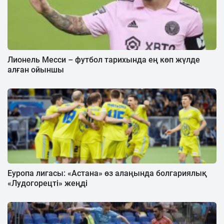
Лионель Месси – футбол тарихында ең көп жүлде
алған ойыншы
Еуропа лигасы: «Астана» өз алаңында болгариялық
«Лудогорецті» жеңді