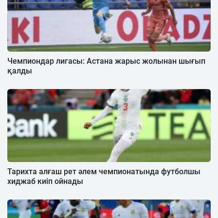
Чемпиондар лигасы: Астана жарыс жолынан шығып
қалды
Тарихта алғаш рет әлем чемпионатында футболшы
хиджаб киіп ойнады