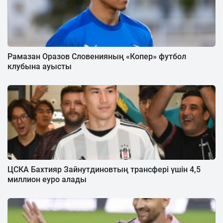
Рамазан Оразов Словенияның «Копер» футбол
клубына ауысты
ЦСКА Бахтияр Зайнутдиновтың трансфері үшін 4,5
миллион еуро алады