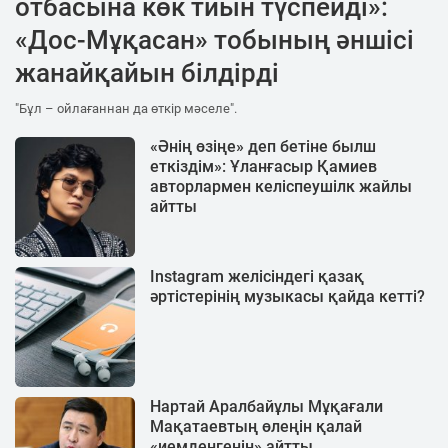
отбасына көк тиын түспейді»:
«Дос-Мұқасан» тобының әншісі
жанайқайын білдірді
"Бұл – ойлағаннан да өткір мәселе".
«Әнің өзіңе» деп бетіне былш
еткіздім»: Ұланғасыр Қамиев
авторлармен келіспеушілк жайлы
айтты
Instagram желісіндегі қазақ
әртістерінің музыкасы қайда кетті?
Нартай Аралбайұлы Мұқағали
Мақатаевтың өлеңін қалай
«иемденгенін» айтты