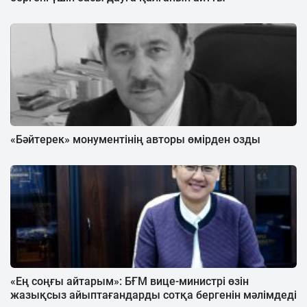
«Бәйтерек» монументінің авторы өмірден озды
«Ең соңғы айтарым»: БҒМ вице-министрі өзін
жазықсыз айыптағандарды сотқа бергенін мәлімдеді