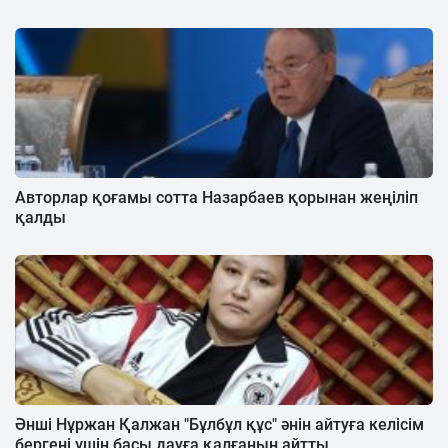
Авторлар қоғамы сотта Назарбаев қорынан жеңіліп
қалды
Әнші Нұржан Қалжан "Бұлбұл құс" әнін айтуға келісім
бергені үшін басы дауға қалғанын айтты