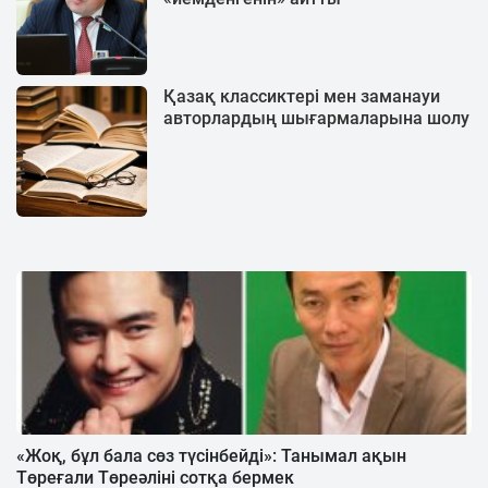
Қазақ классиктері мен заманауи
авторлардың шығармаларына шолу
«Жоқ, бұл бала сөз түсінбейді»: Танымал ақын
Төреғали Төреәліні сотқа бермек