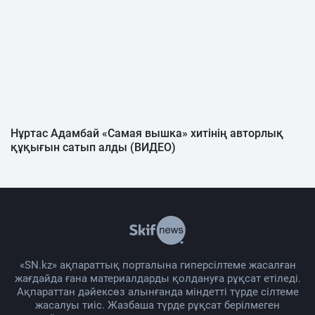
Нұртас Адамбай «Самая вышка» хитінің авторлық
құқығын сатып алды (ВИДЕО)
«SN.kz» ақпараттық порталына гиперсілтеме жасалған
жағдайда ғана материалдарды қолдануға рұқсат етіледі.
Ақпараттан дәйексөз алынғанда міндетті түрде сілтеме
жасалуы тиіс. Жазбаша түрде рұқсат берілмеген