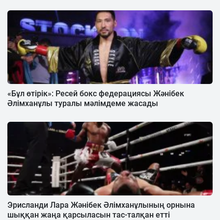
«Бұл өтірік»: Ресей бокс федерациясы Жәнібек
Әлімханұлы туралы мәлімдеме жасады
Эрисланди Лара Жәнібек Әлімханұлының орнына
шыққан жаңа қарсыласын тас-талқан етті