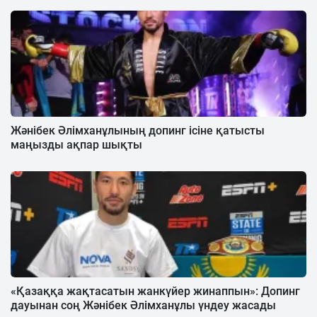
Жәнібек Әлімханұлының допинг ісіне қатысты
маңызды ақпар шықты
«Қазаққа жақтасатын жанкүйер жинаппын»: Допинг
дауынан соң Жәнібек Әлімханұлы үндеу жасады