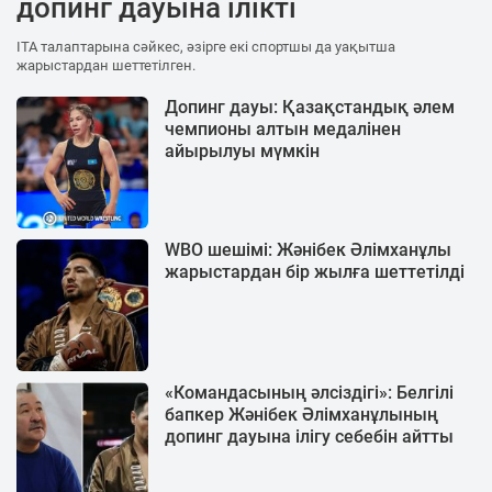
допинг дауына ілікті
ITA талаптарына сәйкес, әзірге екі спортшы да уақытша
жарыстардан шеттетілген.
Допинг дауы: Қазақстандық әлем
чемпионы алтын медалінен
айырылуы мүмкін
WBO шешімі: Жәнібек Әлімханұлы
жарыстардан бір жылға шеттетілді
«Командасының әлсіздігі»: Белгілі
бапкер Жәнібек Әлімханұлының
допинг дауына ілігу себебін айтты