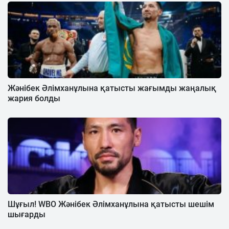
Жәнібек Әлімханұлына қатысты жағымды жаңалық
жария болды
Шұғыл! WBO Жәнібек Әлімханұлына қатысты шешім
шығарды