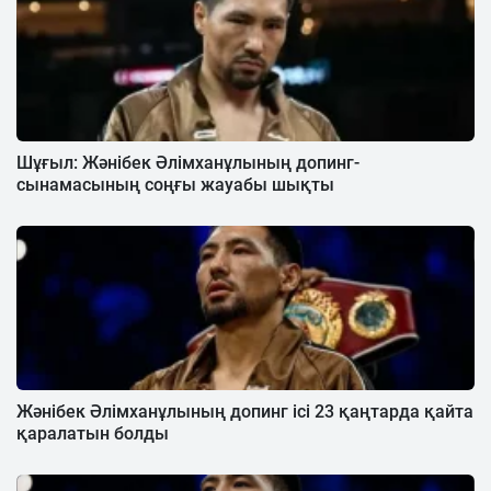
Шұғыл: Жәнібек Әлімханұлының допинг-
сынамасының соңғы жауабы шықты
Жәнібек Әлімханұлының допинг ісі 23 қаңтарда қайта
қаралатын болды