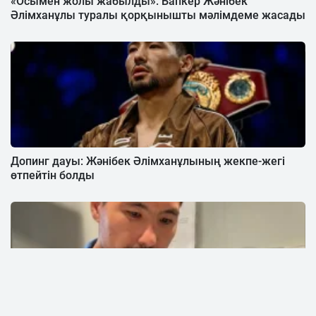
«Осымен жолы жабылды»: Бапкер Жәнібек
Әлімханұлы туралы қорқынышты мәлімдеме жасады
Допинг дауы: Жәнібек Әлімханұлының жекпе-жегі
өтпейтін болды