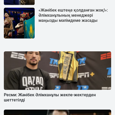
«Жәнібек ештеңе қолданған жоқ!»:
Әлімханұлының менеджері
маңызды мәлімдеме жасады
Ресми: Жәнібек Әлімханұлы жекпе-жектерден
шеттетілді