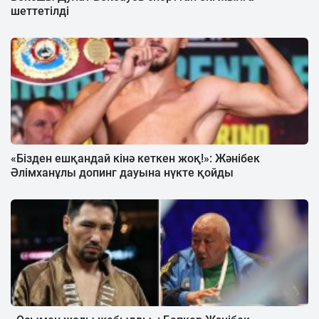
шеттетілді
«Бізден ешқандай кінә кеткен жоқ!»: Жәнібек
Әлімханұлы допинг дауына нүкте қойды