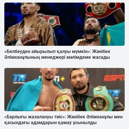
«Белбеуден айырылып қалуы мүмкін»: Жәнібек
Әлімханұлының менеджері мәлімдеме жасады
«Барлығы жазалануы тиіс»: Жәнібек Әлімханұлы мен
қасындағы адамдарын қамау ұсынылды