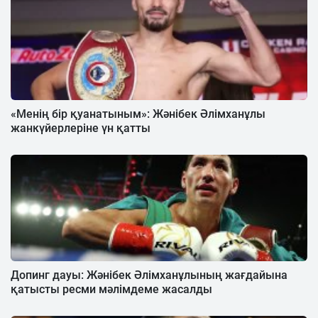
«Менің бір қуанатыным»: Жәнібек Әлімханұлы
жанкүйерлеріне үн қатты
Допинг дауы: Жәнібек Әлімханұлының жағдайына
қатысты ресми мәлімдеме жасалды