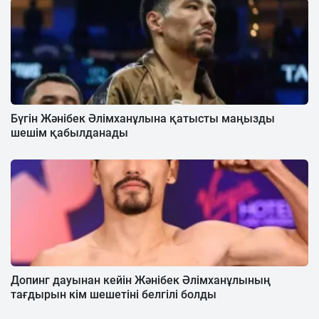
Бүгін Жәнібек Әлімханұлына қатысты маңызды
шешім қабылданады
Допинг дауынан кейін Жәнібек Әлімханұлының
тағдырын кім шешетіні белгілі болды