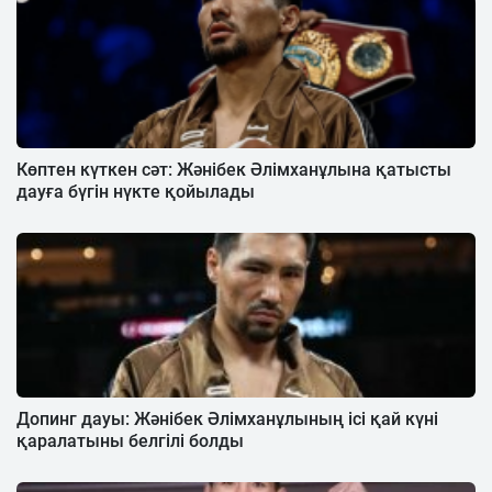
Көптен күткен сәт: Жәнібек Әлімханұлына қатысты
дауға бүгін нүкте қойылады
Допинг дауы: Жәнібек Әлімханұлының ісі қай күні
қаралатыны белгілі болды