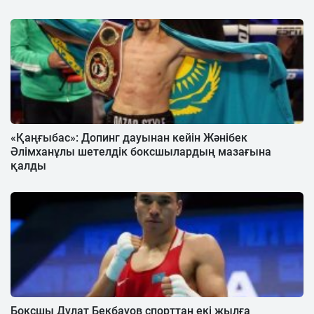
«Қаңғыбас»: Допинг дауынан кейін Жәнібек
Әлімханұлы шетелдік боксшылардың мазағына
қалды
Боксшы Дулат Бекбауов спорттан екі жылға