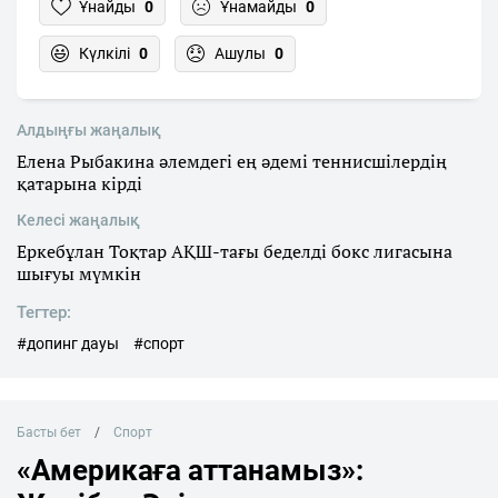
Ұнайды
0
Ұнамайды
0
Күлкілі
0
Ашулы
0
Алдыңғы жаңалық
Елена Рыбакина әлемдегі ең әдемі теннисшілердің
қатарына кірді
Келесі жаңалық
Еркебұлан Тоқтар АҚШ-тағы беделді бокс лигасына
шығуы мүмкін
Тегтер:
#допинг дауы
#спорт
Басты бет
Спорт
«Америкаға аттанамыз»: