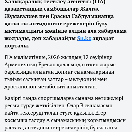
Халықаралық тестілеу агенттігі (ITA)
қазақстандық самбошылар Жалғас
Жұмағалиев пен Ерасыл Ғабдулманапқа
қатысты антидопинг ережелерін бұзу
ықтималдығы жөнінде алдын ала хабарлама
жолдады, деп хабарлайды
Sn.kz
ақпарат
порталы.
ITA мәліметінше, 2026 жылдың 12 сәуірінде
Арменияның Ереван қаласында өткен жарыс
барысында алынған допинг сынамаларынан
тыйым салынған заттар – мельдоний мен
дростанолон метаболиті анықталған.
Қазіргі таңда спортшыларға сынама нәтижелері
ресми түрде жеткізілген. Олар B сынамасын
қайта тексеруді талап етуге құқылы. Егер
қосымша талдау A сынамасының қорытындысын
растаса, антидопинг ережелерінің бұзылғаны