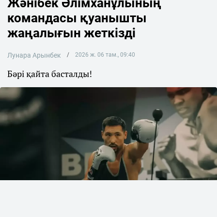
Жәнібек Әлімханұлының
командасы қуанышты
жаңалығын жеткізді
Лунара Арынбек
2026 ж. 06 там., 09:40
Бәрі қайта басталды!
Фото: Әлеуметтік желіден