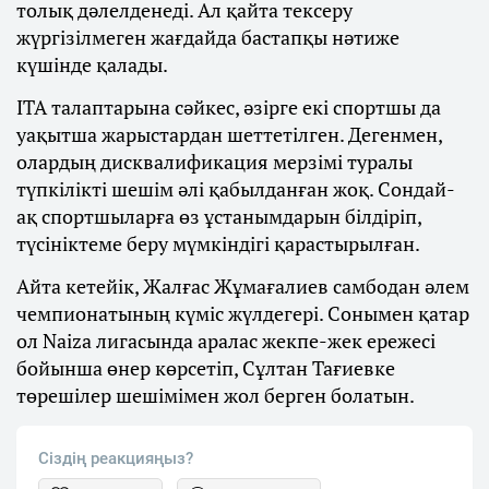
толық дәлелденеді. Ал қайта тексеру
жүргізілмеген жағдайда бастапқы нәтиже
күшінде қалады.
ITA талаптарына сәйкес, әзірге екі спортшы да
уақытша жарыстардан шеттетілген. Дегенмен,
олардың дисквалификация мерзімі туралы
түпкілікті шешім әлі қабылданған жоқ. Сондай-
ақ спортшыларға өз ұстанымдарын білдіріп,
түсініктеме беру мүмкіндігі қарастырылған.
Айта кетейік, Жалғас Жұмағалиев самбодан әлем
чемпионатының күміс жүлдегері. Сонымен қатар
ол Naiza лигасында аралас жекпе-жек ережесі
бойынша өнер көрсетіп, Сұлтан Тағиевке
төрешілер шешімімен жол берген болатын.
Сіздің реакцияңыз?