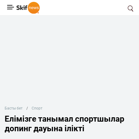
Басты бет
Спорт
Елімізге танымал спортшылар
допинг дауына ілікті