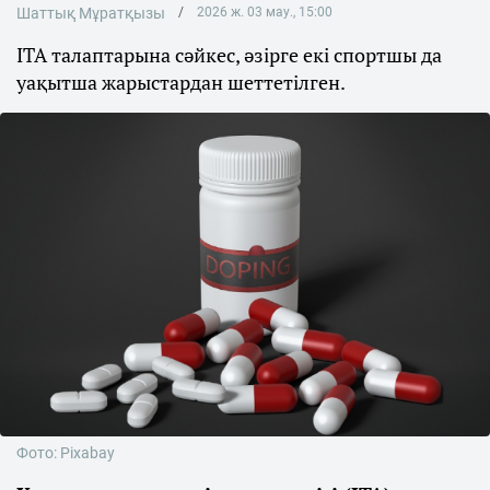
Шаттық Мұратқызы
2026 ж. 03 мау., 15:00
ITA талаптарына сәйкес, әзірге екі спортшы да
уақытша жарыстардан шеттетілген.
Фото: Pixabay