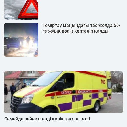
Теміртау маңындағы тас жолда 50-
ге жуық көлік кептеліп қалды
Семейде зейнеткерді көлік қағып кетті