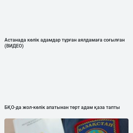
Астанада көлік адамдар тұрған аялдамаға соғылған
(ВИДЕО)
БҚО-да жол-көлік апатынан төрт адам қаза тапты