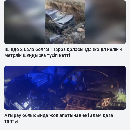
Ішінде 2 бала болған: Тараз қаласында жеңіл көлік 4
метрлік шұңқырға түсіп кетті
Атырау облысында жол апатынан екі адам қаза
тапты