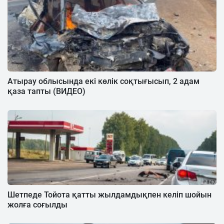
Атырау облысында екі көлік соқтығысып, 2 адам
қаза тапты (ВИДЕО)
Шетпеде Тойота қатты жылдамдықпен келіп шойын
жолға соғылды