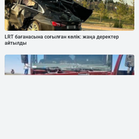
LRT бағанасына соғылған көлік: жаңа деректер
айтылды
Ақтөбе облысында жол-көлік апатынан 4 адам қаза
тапты