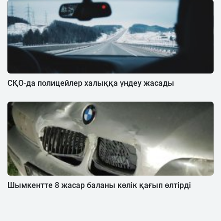
СҚО-да полицейлер халыққа үндеу жасады
Шымкентте 8 жасар баланы көлік қағып өлтірді