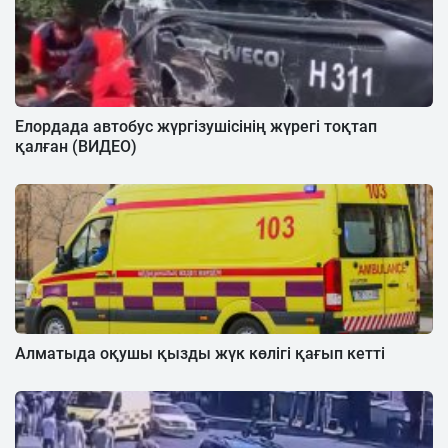
Елордада автобус жүргізушісінің жүрегі тоқтап
қалған (ВИДЕО)
Алматыда оқушы қызды жүк көлігі қағып кетті