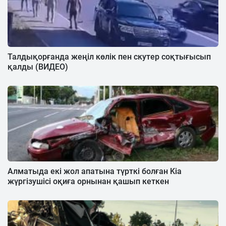
Талдықорғанда жеңіл көлік пен скутер соқтығысып
қалды (ВИДЕО)
Алматыда екі жол апатына түрткі болған Kia
жүргізушісі оқиға орнынан қашып кеткен