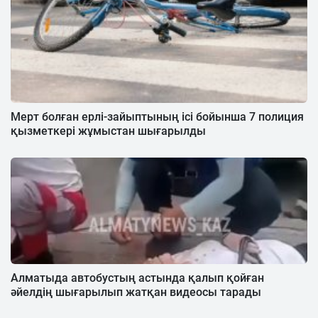
Мерт болған ерлі-зайыптының ісі бойынша 7 полиция
қызметкері жұмыстан шығарылды
Алматыда автобустың астында қалып қойған
әйелдің шығарылып жатқан видеосы тарады