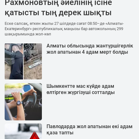
Рахмоновтың әйелінің ісіне
қатысты тың дерек шықты
Еске салсақ, өткен жылы 27 шілдеде сағат 08:50–де «Алматы-
Екатеринбург» республикалық маңызы бар автожолының 299
шақырымында жол-көл
Алматы облысында жантүршігерлік
жол апатынан 4 адам мерт болды
Шымкентте мас күйде адам
өлтірген жүргізуші сотталды
Павлодарда жол апатынан екі адам
қаза тапты