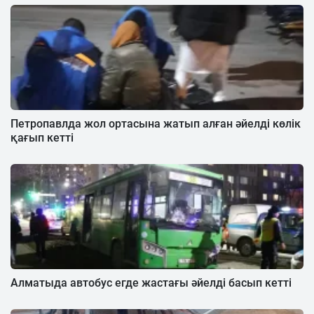
Петропавлда жол ортасына жатып алған әйелді көлік
қағып кетті
Алматыда автобус егде жастағы әйелді басып кетті