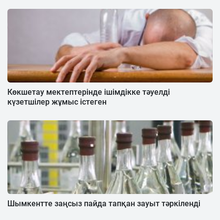
Көкшетау мектептерінде ішімдікке тәуелді
күзетшілер жұмыс істеген
Шымкентте заңсыз пайда тапқан зауыт тәркіленді