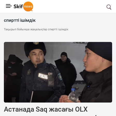
спиртті ішімдік
Тақырып бойынша жаңалықтар спиртті ішімдік
Aстанада Saq жасағы OLX