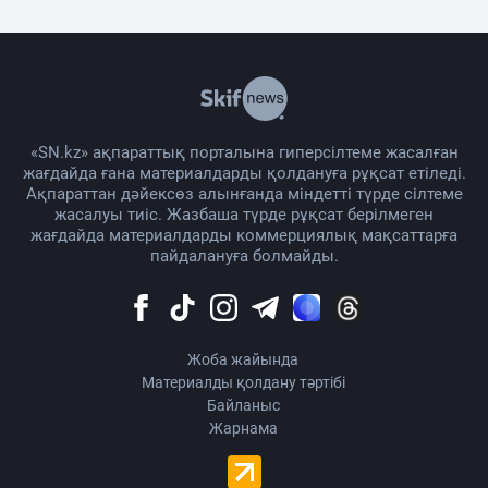
«SN.kz» ақпараттық порталына гиперсілтеме жасалған
жағдайда ғана материалдарды қолдануға рұқсат етіледі.
Ақпараттан дәйексөз алынғанда міндетті түрде сілтеме
жасалуы тиіс. Жазбаша түрде рұқсат берілмеген
жағдайда материалдарды коммерциялық мақсаттарға
пайдалануға болмайды.
Жоба жайында
Материалды қолдану тәртібі
Байланыс
Жарнама