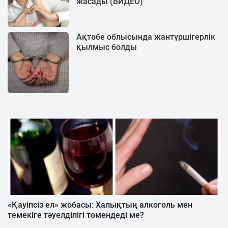
жасады (ВИДЕО)
Ақтөбе облысында жантүршігерлік
қылмыс болды
«Қауіпсіз ел» жобасы: Халықтың алкоголь мен
темекіге тәуелділігі төмендеді ме?