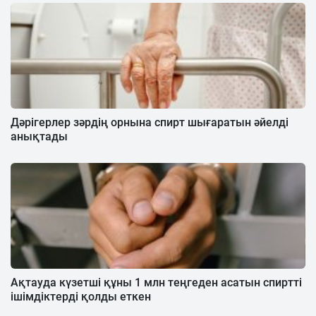
Дәрігерлер зәрдің орнына спирт шығаратын әйелді
анықтады
Ақтауда күзетші құны 1 млн теңгеден асатын спиртті
ішімдіктерді қолды еткен