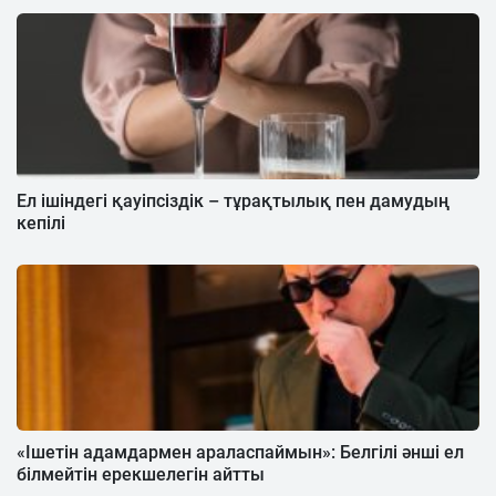
Ел ішіндегі қауіпсіздік – тұрақтылық пен дамудың
кепілі
«Ішетін адамдармен араласпаймын»: Белгілі әнші ел
білмейтін ерекшелегін айтты