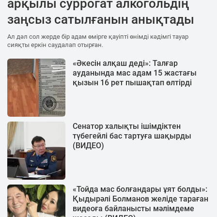
арқылы суррогат алкогольдің
заңсыз сатылғанын анықтады
Ал дәл сол жерде бір адам өмірге қауіпті өнімді кәдімгі тауар
сияқты еркін саудалап отырған.
«Әкесін алқаш деді»: Талғар
ауданында мас адам 15 жастағы
қызын 16 рет пышақтап өлтірді
Сенатор халықты ішімдіктен
түбегейлі бас тартуға шақырды
(ВИДЕО)
«Тойда мас болғандары ұят болды»:
Қыдырәлі Болманов желіде тараған
видеоға байланысты мәлімдеме