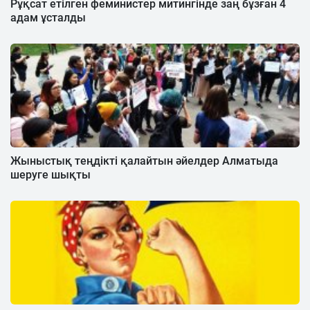
Рұқсат етілген феминистер митингінде заң бұзған 4
адам ұсталды
Жыныстық теңдікті қалайтын әйелдер Алматыда
шеруге шықты