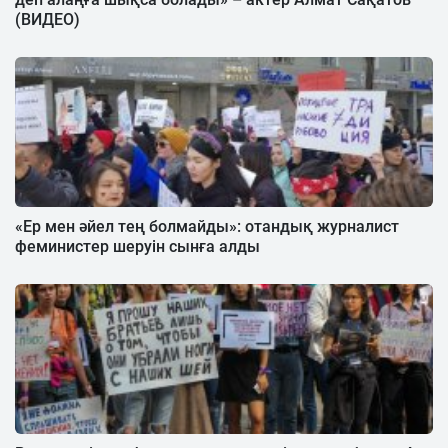
(ВИДЕО)
«Ер мен әйел тең болмайды»: отандық журналист
феминистер шеруін сынға алды