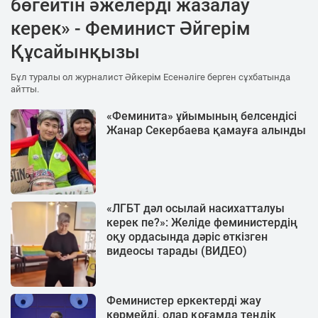
бөгейтін әжелерді жазалау
керек» - Феминист Әйгерім
Құсайынқызы
Бұл туралы ол журналист Әйкерім Есенәліге берген сұхбатында
айтты.
«Феминита» ұйымының белсендісі
Жанар Секербаева қамауға алынды
«ЛГБТ дәл осылай насихатталуы
керек пе?»: Желіде феминистердің
оқу ордасында дәріс өткізген
видеосы тарады (ВИДЕО)
Феминистер еркектерді жау
көрмейді, олар қоғамда теңдік