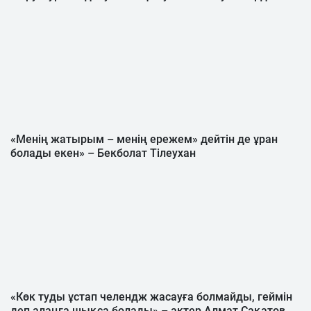
«Менің жатырым – менің ережем» дейтін де ұран
болады екен» – Бекболат Тілеухан
«Көк туды ұстап челендж жасауға болмайды, геймін
деп алаңға шықса болады» – актер Алмат Сақатов