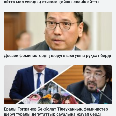
айтта мал союдың этикаға қайшы екенін айтты
Досаев феминистердің шеруге шығуына рұқсат берді
Ералы Тоғжанов Бекболат Тілеуханның феминистер
шеруі туралы депутаттық сауалына жауап берді