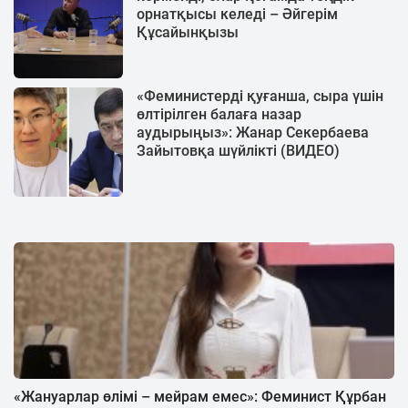
орнатқысы келеді – Әйгерім
Құсайынқызы
«Феминистерді қуғанша, сыра үшін
өлтірілген балаға назар
аудырыңыз»: Жанар Секербаева
Зайытовқа шүйлікті (ВИДЕО)
«Жануарлар өлімі – мейрам емес»: Феминист Құрбан