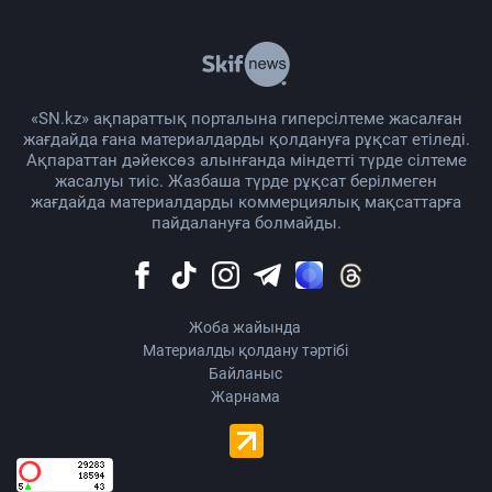
«SN.kz» ақпараттық порталына гиперсілтеме жасалған
жағдайда ғана материалдарды қолдануға рұқсат етіледі.
Ақпараттан дәйексөз алынғанда міндетті түрде сілтеме
жасалуы тиіс. Жазбаша түрде рұқсат берілмеген
жағдайда материалдарды коммерциялық мақсаттарға
пайдалануға болмайды.
Жоба жайында
Материалды қолдану тәртібі
Байланыс
Жарнама