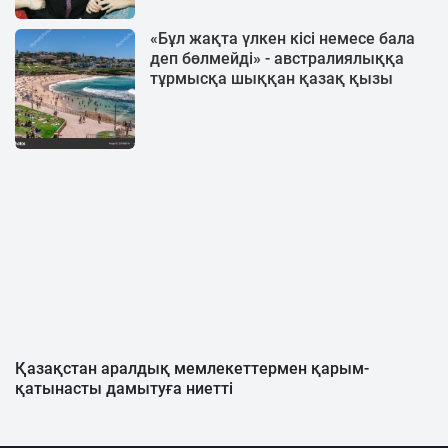
«Бұл жақта үлкен кісі немесе бала
деп бөлмейді» - австралиялыққа
тұрмысқа шыққан қазақ қызы
Қазақстан аралдық мемлекеттермен қарым-
қатынасты дамытуға ниетті