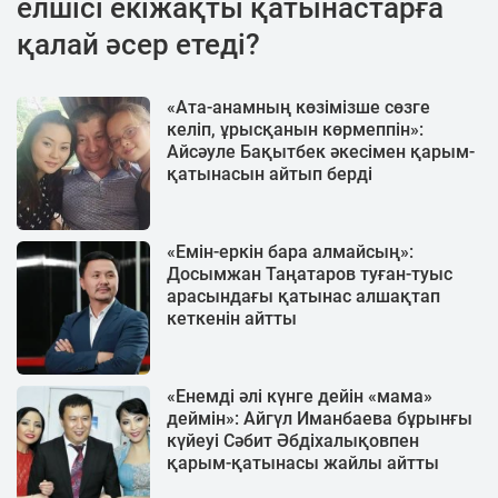
елшісі екіжақты қатынастарға
қалай әсер етеді?
«Ата-анамның көзімізше сөзге
келіп, ұрысқанын көрмеппін»:
Айсәуле Бақытбек әкесімен қарым-
қатынасын айтып берді
«Емін-еркін бара алмайсың»:
Досымжан Таңатаров туған-туыс
арасындағы қатынас алшақтап
кеткенін айтты
«Енемді әлі күнге дейін «мама»
деймін»: Айгүл Иманбаева бұрынғы
күйеуі Сәбит Әбдіхалықовпен
қарым-қатынасы жайлы айтты