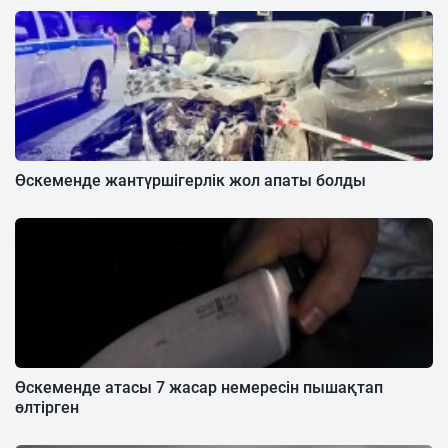
Өскеменде жантүршігерлік жол апаты болды
Өскеменде атасы 7 жасар немересін пышақтап
өлтірген