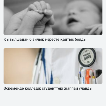
Қызылшадан 6 айлық нәресте қайтыс болды
Өскеменде колледж студенттері жаппай уланды