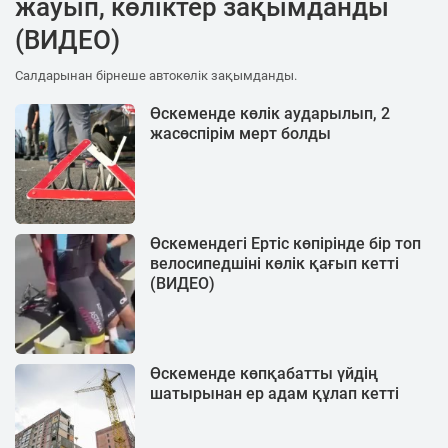
жауып, көліктер зақымданды
(ВИДЕО)
Салдарынан бірнеше автокөлік зақымданды.
Өскеменде көлік аударылып, 2
жасөспірім мерт болды
Өскемендегі Ертіс көпірінде бір топ
велосипедшіні көлік қағып кетті
(ВИДЕО)
Өскеменде көпқабатты үйдің
шатырынан ер адам құлап кетті