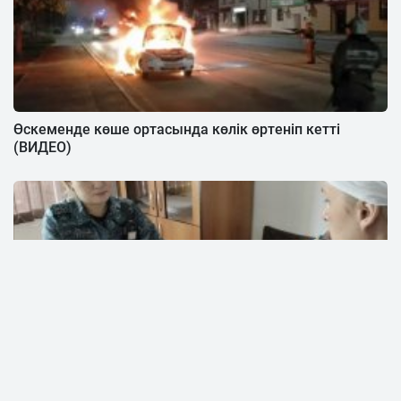
Өскеменде көше ортасында көлік өртеніп кетті
(ВИДЕО)
Абай облысында полиция қызметкерінің погонын
жұлып алған әйел бас бостандығынан айырылды