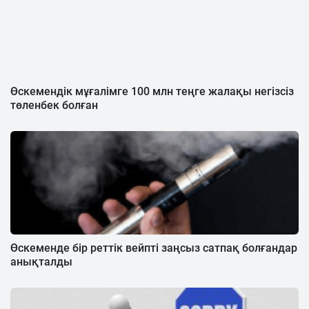
Өскемендік мұғалімге 100 млн теңге жалақы негізсіз
төленбек болған
Өскеменде бір реттік вейпті заңсыз сатпақ болғандар
анықталды