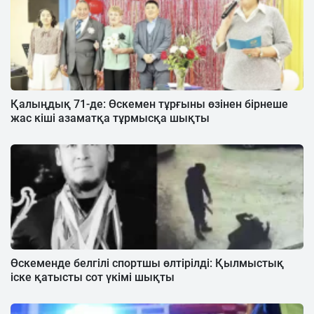
Қалыңдық 71-де: Өскемен тұрғыны өзінен бірнеше
жас кіші азаматқа тұрмысқа шықты
Өскеменде белгілі спортшы өлтірілді: Қылмыстық
іске қатысты сот үкімі шықты