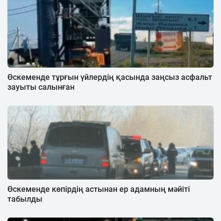
Өскеменде тұрғын үйлердің қасында заңсыз асфальт
зауыты салынған
Өскеменде көпірдің астынан ер адамның мәйіті
табылды