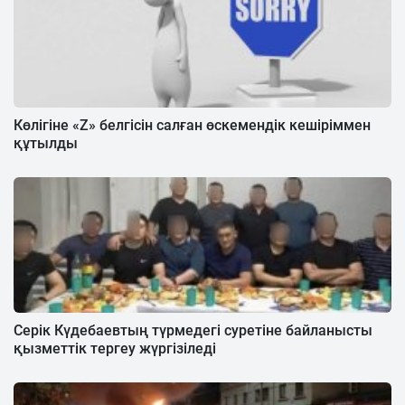
Көлігіне «Z» белгісін салған өскемендік кешіріммен
құтылды
Серік Күдебаевтың түрмедегі суретіне байланысты
қызметтік тергеу жүргізіледі