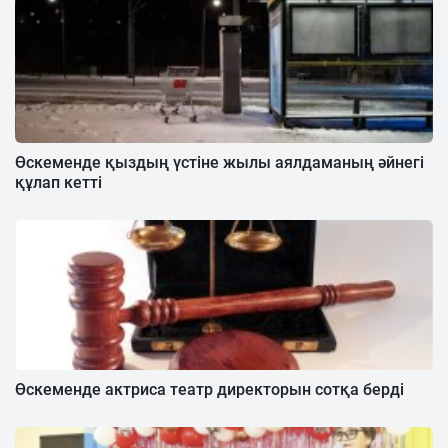
Өскеменде қыздың үстіне жылы аялдаманың әйнегі
құлап кетті
Өскеменде актриса театр директорын сотқа берді