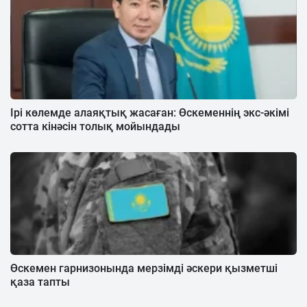
Ірі көлемде алаяқтық жасаған: Өскеменнің экс-әкімі
сотта кінәсін толық мойындады
Өскемен гарнизонында мерзімді әскери қызметші
қаза тапты