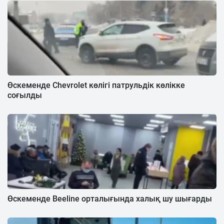
Өскеменде Chevrolet көлігі патрульдік көлікке
соғылды
Өскеменде Beeline орталығында халық шу шығарды