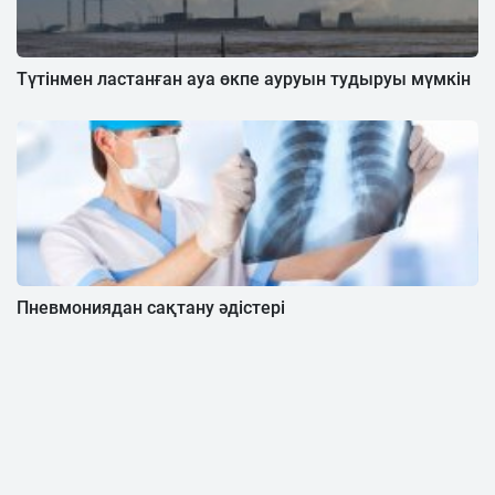
Түтінмен ластанған ауа өкпе ауруын тудыруы мүмкін
Пневмониядан сақтану әдістері