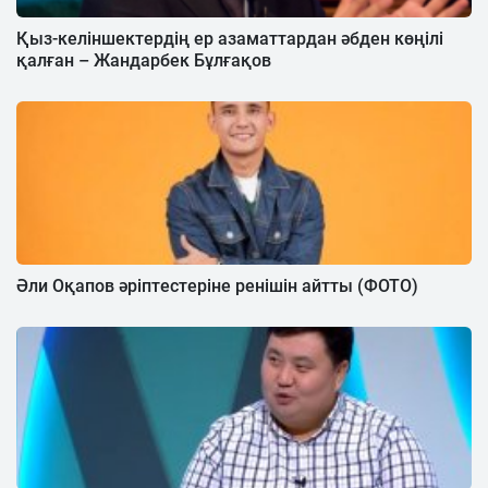
Қыз-келіншектердің ер азаматтардан әбден көңілі
қалған – Жандарбек Бұлғақов
Әли Оқапов әріптестеріне ренішін айтты (ФОТО)