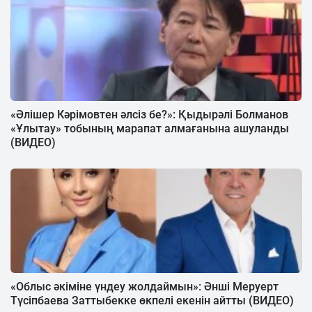
«Әлішер Кәрімовтен әлсіз бе?»: Қыдырәлі Болманов
«Ұлытау» тобының марапат алмағанына ашуланды
(ВИДЕО)
«Облыс әкіміне үндеу жолдаймын»: Әнші Меруерт
Түсіпбаева Заттыбекке өкпелі екенін айтты (ВИДЕО)