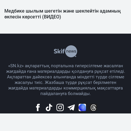
Медбике шылым шегетін және шекпейтін адамның
өкпесін көрсетті (ВИДЕО)
«SN.kz» ақпараттық порталына гиперсілтеме жасалған
жағдайда ғана материалдарды қолдануға рұқсат етіледі.
Ақпараттан дәйексөз алынғанда міндетті түрде сілтеме
жасалуы тиіс. Жазбаша түрде рұқсат берілмеген
жағдайда материалдарды коммерциялық мақсаттарға
пайдалануға болмайды.
Жоба жайында
Материалды қолдану тәртібі