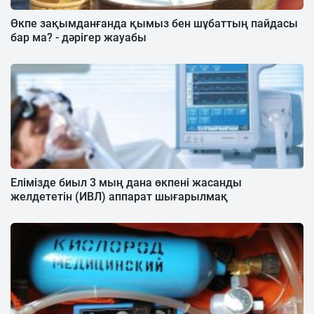
Өкпе зақымданғанда қымыз бен шұбаттың пайдасы
бар ма? - дәрігер жауабы
Елімізде биыл 3 мың дана өкпені жасанды
желдететін (ИВЛ) аппарат шығарылмақ