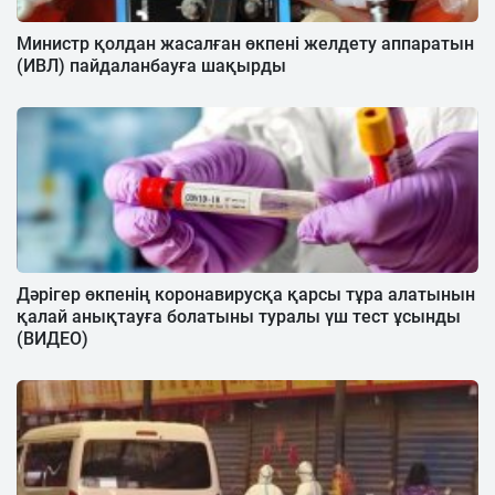
Министр қолдан жасалған өкпені желдету аппаратын
(ИВЛ) пайдаланбауға шақырды
Дәрігер өкпенің коронавирусқа қарсы тұра алатынын
қалай анықтауға болатыны туралы үш тест ұсынды
(ВИДЕО)