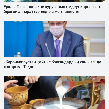
Ералы Тоғжанов өкпе ауруларын емдеуге арналған
бірегей аппараттар өндірісімен танысты
«Коронавирустан қайтыс болғандардың саны әлі де
жоғары» - Тоқаев