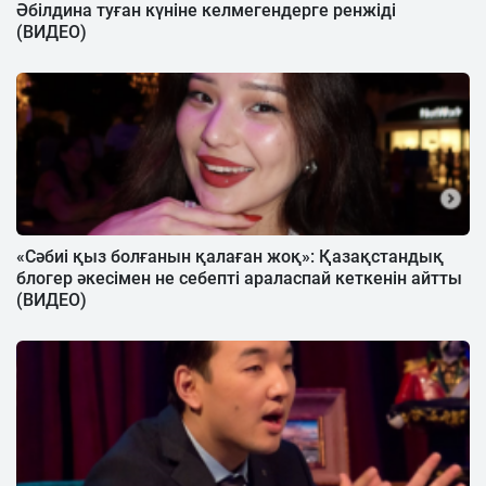
Әбілдина туған күніне келмегендерге ренжіді
(ВИДЕО)
«Сәбиі қыз болғанын қалаған жоқ»: Қазақстандық
блогер әкесімен не себепті араласпай кеткенін айтты
(ВИДЕО)