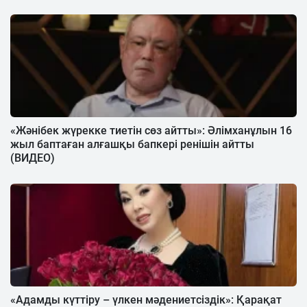
«Жәнібек жүрекке тиетін сөз айтты»: Әлімханұлын 16
жыл баптаған алғашқы бапкері ренішін айтты
(ВИДЕО)
«Адамды күттіру – үлкен мәдениетсіздік»: Қарақат