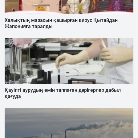
Халықтың мазасын қашырған вирус Қытайдан
Жапонияға таралды
Қауіпті аурудың емін таппаған дәрігерлер дабыл
қағуда