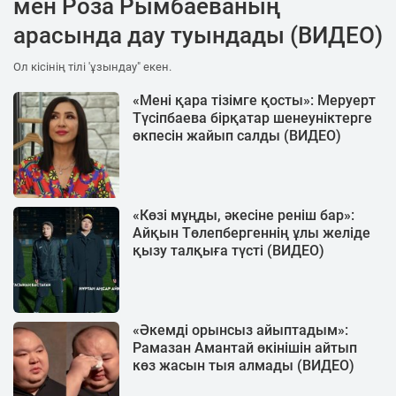
мен Роза Рымбаеваның
арасында дау туындады (ВИДЕО)
Ол кісінің тілі 'ұзындау" екен.
«Мені қара тізімге қосты»: Меруерт
Түсіпбаева бірқатар шенеуніктерге
өкпесін жайып салды (ВИДЕО)
«Көзі мұңды, әкесіне реніш бар»:
Айқын Төлепбергеннің ұлы желіде
қызу талқыға түсті (ВИДЕО)
«Әкемді орынсыз айыптадым»:
Рамазан Амантай өкінішін айтып
көз жасын тыя алмады (ВИДЕО)