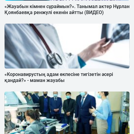
«Жауабын кімнен сұраймын?». Танымал актер Нұрлан
Қоянбаевқа ренжулі екенін айтты (ВИДЕО)
«Коронавирустың адам өкпесіне тигізетін әсері
қандай?» - маман жауабы