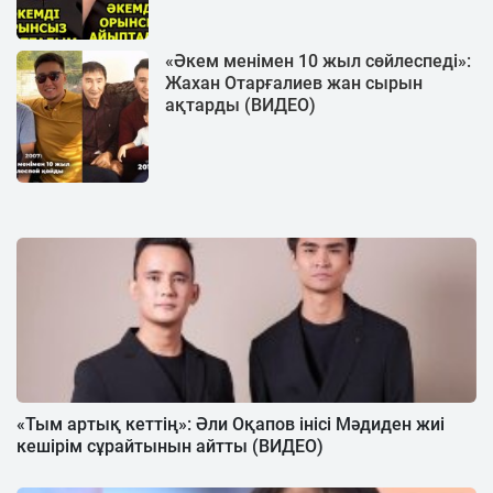
«Әкем менімен 10 жыл сөйлеспеді»:
Жахан Отарғалиев жан сырын
ақтарды (ВИДЕО)
«Тым артық кеттің»: Әли Оқапов інісі Мәдиден жиі
кешірім сұрайтынын айтты (ВИДЕО)