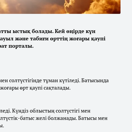
қатты ыстық болады. Кей өңірде күн
дауыл және табиғи өрттің жоғары қаупі
ат порталы.
ен солтүстігінде тұман күтіледі. Батысында
 жоғары өрт қаупі сақталады.
леді. Күндіз облыстың солтүстігі мен
олтүстік-батыс желі болжанады. Батысы мен
ы.