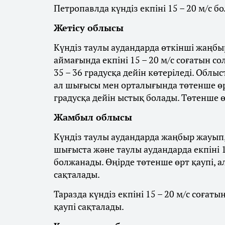
Петропавлда күндіз екпіні 15 – 20 м/с бо
Жетісу облысы
Күндіз таулы аудандарда өткінші жаңбыр
аймағында екпіні 15 – 20 м/с соғатын со
35 – 36 градусқа дейін көтеріледі. Облы
ал шығысы мен орталығында төтенше өрт
градусқа дейін ыстық болады. Төтенше ө
Жамбыл облысы
Күндіз таулы аудандарда жаңбыр жауып, 
шығыста және таулы аудандарда екпіні 1
болжанады. Өңірде төтенше өрт қаупі, а
сақталады.
Таразда күндіз екпіні 15 – 20 м/с соғат
қаупі сақталады.