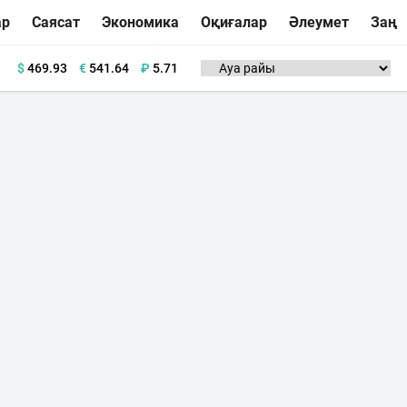
ар
Саясат
Экономика
Оқиғалар
Әлеумет
Заң
$
469.93
€
541.64
₽
5.71