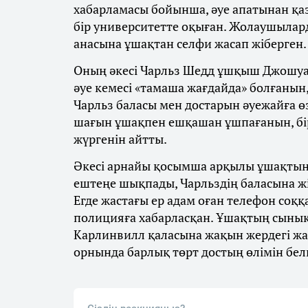
хабарламасы бойынша, әуе апатынан қа
бір университетте оқыған. Жолаушылард
анасына ұшақтан селфи жасап жіберген.
Оның әкесі Чарльз Шедд ұшқыш Джошуа 
әуе кемесі «тамаша жағдайда» болғанын,
Чарльз баласы мен достарын әуежайға 
шағын ұшақпен ешқашан ұшпағанын, бір
жүргенін айтты.
Әкесі арнайы қосымша арқылы ұшақтың 
ештеңе шықпады, Чарльздің баласына ж
Егде жастағы ер адам оған телефон соққа
полицияға хабарласқан. Ұшақтың сынықт
Карлинвилл қаласына жақын жердегі жа
орнында барлық төрт достың өлімін белг