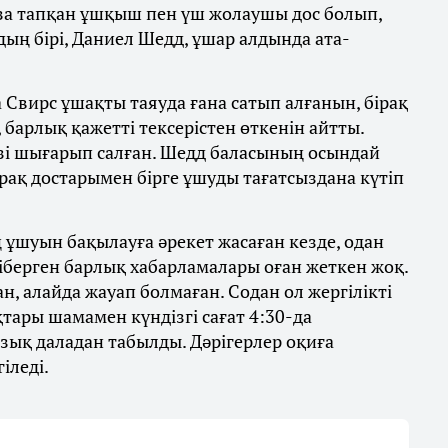
за тапқан ұшқыш пен үш жолаушы дос болып,
ың бірі, Даниел Шедд, ұшар алдында ата-
Свирс ұшақты таяуда ғана сатып алғанын, бірақ
 барлық қажетті тексерістен өткенін айтты.
өзі шығарып салған. Шедд баласының осындай
ақ достарымен бірге ұшуды тағатсыздана күтіп
ұшуын бақылауға әрекет жасаған кезде, одан
іберген барлық хабарламалары оған жеткен жоқ.
н, алайда жауап болмаған. Содан ол жергілікті
ары шамамен күндізгі сағат 4:30-да
зық даладан табылды. Дәрігерлер оқиға
іледі.