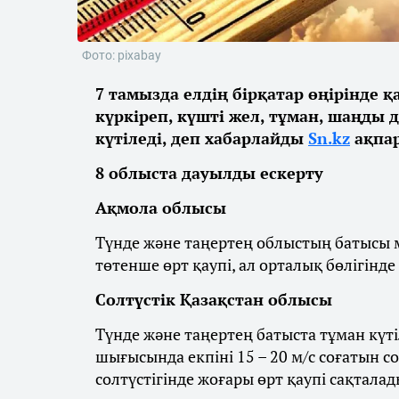
Фото: pixabay
7 тамызда елдің бірқатар өңірінде 
күркіреп, күшті жел, тұман, шаңды 
күтіледі, деп хабарлайды
Sn.kz
ақпар
8 облыста дауылды ескерту
Ақмола облысы
Түнде және таңертең облыстың батысы м
төтенше өрт қаупі, ал орталық бөлігінде
Солтүстік Қазақстан облысы
Түнде және таңертең батыста тұман күті
шығысында екпіні 15 – 20 м/с соғатын с
солтүстігінде жоғары өрт қаупі сақталад