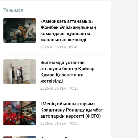
Танымал
«Америкаға аттанамыз»:
Жәнібек Әлімханұлының
командасы қуанышты
жаңалығын жеткізді
2026 ж. 06 там., 09:40
Вьетнамда ұсталған
атышулы блогер Қайсар
Қамза Қазақстанға
жеткізілді
2026 ж. 06 там., 10:20
«Менің ойыншықтарым»:
Криштиану Роналду қымбат
автопаркін көрсетті (ФОТО)
2026 ж. 06 там., 10:00