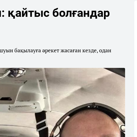
: қайтыс болғандар
уын бақылауға әрекет жасаған кезде, одан