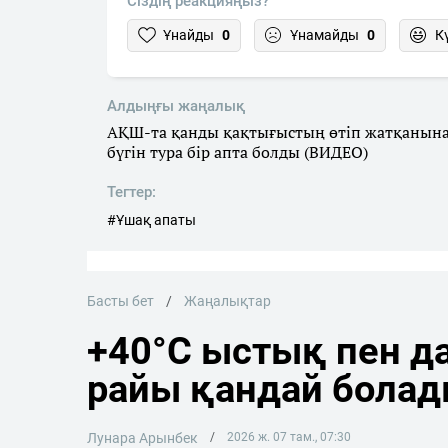
Сіздің реакцияңыз?
Ұнайды
0
Ұнамайды
0
К
Алдыңғы жаңалық
АҚШ-та қанды қақтығыстың өтіп жатқанын
бүгін тура бір апта болды (ВИДЕО)
Тегтер:
#Ұшақ апаты
Басты бет
Жаңалықтар
+40°C ыстық пен да
райы қандай бола
Лунара Арынбек
2026 ж. 07 там., 07:30