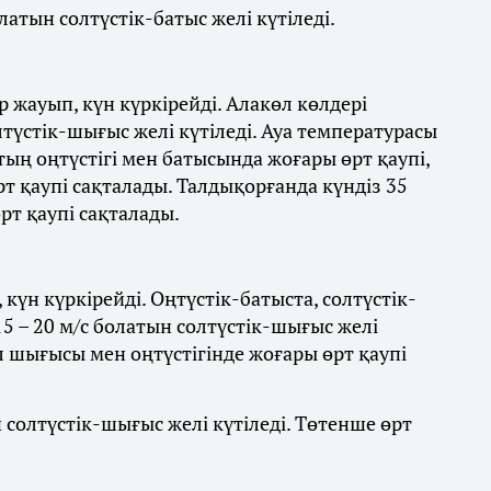
латын солтүстік-батыс желі күтіледі.
 жауып, күн күркірейді. Алакөл көлдері
лтүстік-шығыс желі күтіледі. Ауа температурасы
стың оңтүстігі мен батысында жоғары өрт қаупі,
 қаупі сақталады. Талдықорғанда күндіз 35
рт қаупі сақталады.
күн күркірейді. Оңтүстік-батыста, солтүстік-
5 – 20 м/с болатын солтүстік-шығыс желі
л шығысы мен оңтүстігінде жоғары өрт қаупі
ын солтүстік-шығыс желі күтіледі. Төтенше өрт