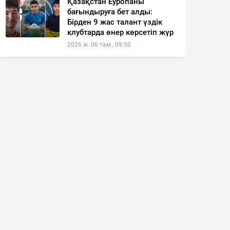
Қазақстан Еуропаны
бағындыруға бет алды:
Бірден 9 жас талант үздік
клубтарда өнер көрсетіп жүр
2026 ж. 06 там., 09:50