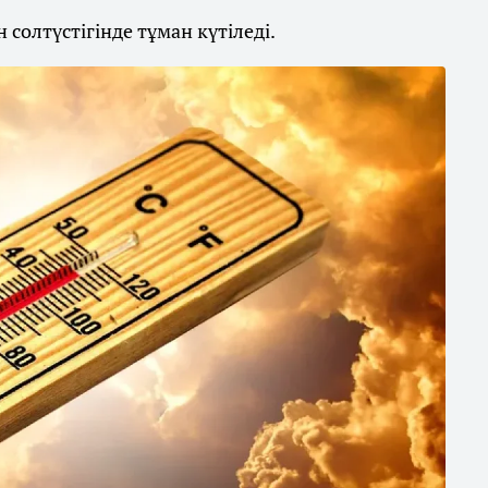
солтүстігінде тұман күтіледі.