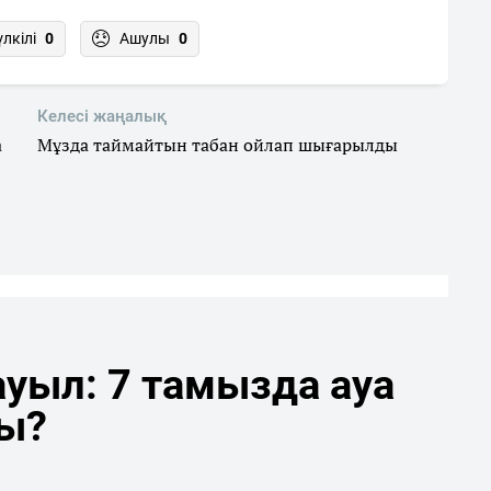
үлкілі
0
Ашулы
0
Келесі жаңалық
а
Мұзда таймайтын табан ойлап шығарылды
уыл: 7 тамызда ауа
ды?