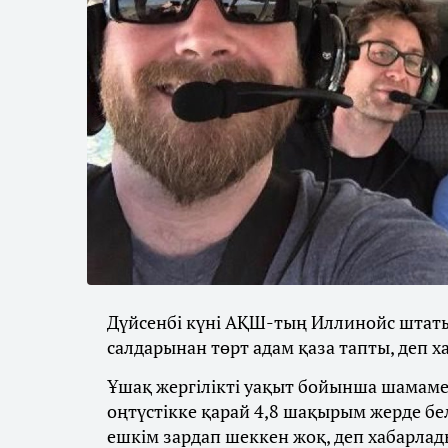
Дүйсенбі күні АҚШ-тың Иллинойс штат
салдарынан төрт адам қаза тапты, деп 
Ұшақ жергілікті уақыт бойынша шамамен
оңтүстікке қарай 4,8 шақырым жерде бел
ешкім зардап шеккен жоқ, деп хабарлад