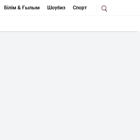
Білім & Ғылым
Шоубиз
Спорт