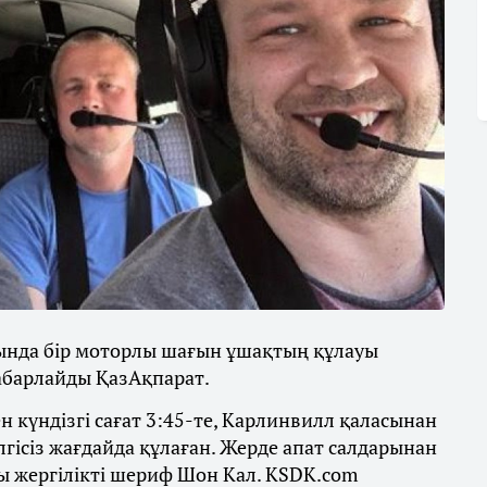
ында бір моторлы шағын ұшақтың құлауы
хабарлайды ҚазАқпарат.
 күндізгі сағат 3:45-те, Карлинвилл қаласынан
гісіз жағдайда құлаған. Жерде апат салдарынан
ы жергілікті шериф Шон Кал. KSDK.com