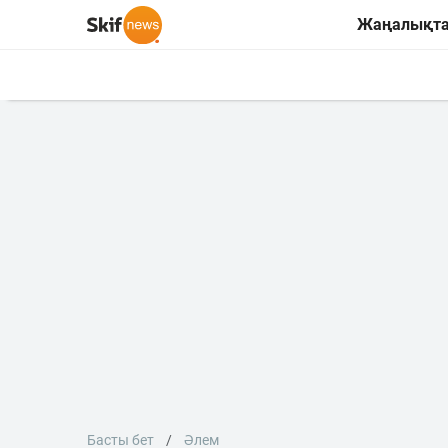
Жаңалықт
Басты бет
Әлем