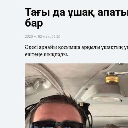
Тағы да ұшақ апаты
бар
2020 ж. 02 мау., 09:20
Әкесі арнайы қосымша арқылы ұшақтың ұш
ештеңе шықпады.