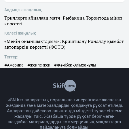
Алдыңғы жаңалық
Триллерге айналған матч: Рыбакина Торонтода мінез
көрсетті
Келесі жаңалық
«Менің ойыншықтарым»: Криштиану Роналду қымбат
автопаркін көрсетті (ФОТО)
Тегтер:
#Америка
#жекпе-жек
#Жәнібек Әлімханұлы
«SN.kz» ақпараттық порталына гиперсілтеме жасалған
жағдайда ғана материалдарды қолдануға рұқсат етіледі.
Ақпараттан дәйексөз алынғанда міндетті түрде сілтеме
жасалуы тиіс. Жазбаша түрде рұқсат берілмеген
жағдайда материалдарды коммерциялық мақсаттарға
пайдалануға болмайды.