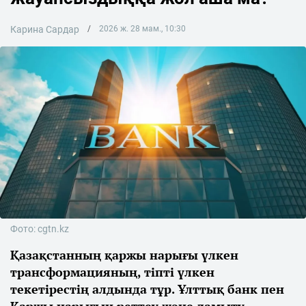
Карина Сардар
2026 ж. 28 мам., 10:30
Фото: cgtn.kz
Қазақстанның қаржы нарығы үлкен
трансформацияның, тіпті үлкен
текетірестің алдында тұр. Ұлттық банк пен