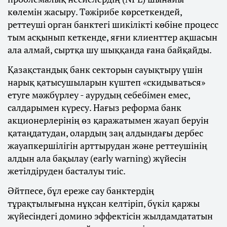
көлемін жасыру. Тәжірибе көрсеткендей,
реттеуші орган банктегі шикілікті көбіне процесс
тым асқынып кеткенде, яғни клиенттер ақшасын
ала алмай, сыртқа шу шыққанда ғана байқайды.
Қазақстандық банк секторын сауықтыру үшін
нарық қатысушыларын күштеп «скидываться»
етуге мәжбүрлеу - аурудың себебімен емес,
салдарымен күресу. Нағыз реформа банк
акционерлерінің өз қаражатымен жауап беруін
қатаңдатудан, олардың заң алдындағы дербес
жауапкершілігін арттырудан және реттеушінің
алдын ала бақылау (early warning) жүйесін
жетілдіруден басталуы тиіс.
Әйтпесе, бұл ереже сау банктердің
тұрақтылығына нұқсан келтіріп, бүкіл қаржы
жүйесіндегі домино эффектісін жылдамдататын