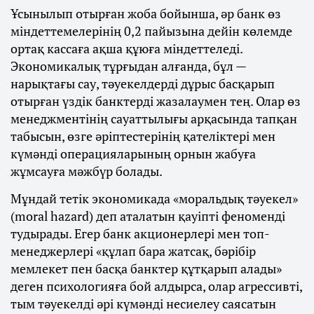
Ұсынылып отырған жоба бойынша, әр банк өз
міндеттемелерінің 0,2 пайызына дейін көлемде
ортақ кассаға ақша құюға міндеттеледі.
Экономикалық тұрғыдан алғанда, бұл —
нарықтағы сау, тәуекелдерді дұрыс басқарып
отырған үздік банктерді жазалаумен тең. Олар өз
менеджментінің сауаттылығы арқасында тапқан
табысын, өзге әріптестерінің қателіктері мен
күмәнді операцияларының орнын жабуға
жұмсауға мәжбүр болады.
Мұндай тетік экономикада «моральдық тәуекел»
(moral hazard) деп аталатын қауіпті феноменді
тудырады. Егер банк акционерлері мен топ-
менеджерлері «құлап бара жатсақ, бәрібір
мемлекет пен басқа банктер құтқарып алады»
деген психологияға бой алдырса, олар агрессивті,
тым тәуекелді әрі күмәнді несиелеу саясатын