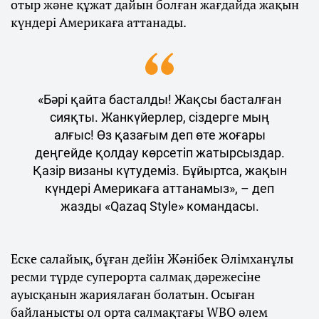
отыр және құжат дайын болған жағдайда жақын
күндері Америкаға аттанады.
«Бәрі қайта басталды! Жақсы басталған
сияқты. Жанкүйерлер, сіздерге мың
алғыс! Өз қазағым деп өте жоғары
деңгейде қолдау көрсетіп жатырсыздар.
Қазір визаны күтудеміз. Бұйыртса, жақын
күндері Америкаға аттанамыз», – деп
жазды «Qazaq Style» командасы.
Еске салайық, бұған дейін Жәнібек Әлімханұлы
ресми түрде суперорта салмақ дәрежесіне
ауысқанын жариялаған болатын. Осыған
байланысты ол орта салмақтағы WBO әлем