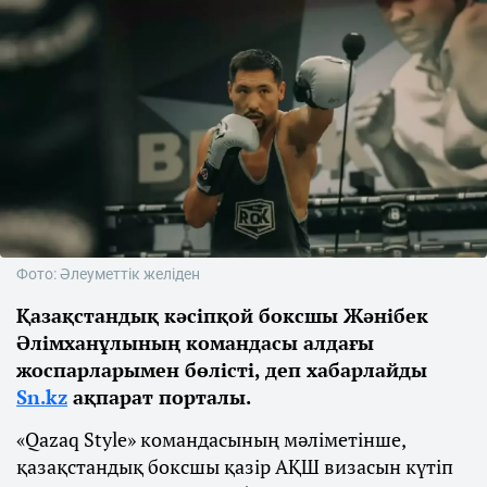
Фото: Әлеуметтік желіден
Қазақстандық кәсіпқой боксшы Жәнібек
Әлімханұлының командасы алдағы
жоспарларымен бөлісті, деп хабарлайды
Sn.kz
ақпарат порталы.
«Qazaq Style» командасының мәліметінше,
қазақстандық боксшы қазір АҚШ визасын күтіп