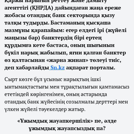
Қаржы нарығын реттеу және дамыту
агенттігі (ҚНРДА) дайындаған жаңа ереже
жобасы отандық банк секторында қызу
талқы тудырды. Бастаманың қысқаша
мазмұны қарапайым: егер елдегі ірі (жүйелі
маңызы бар) банктердің бірі ертең
құрдымға кете бастаса, оның шығынын
бүкіл нарық жабылып, яғни қалған банктер
өз қалтасынан «жарна жинап» төлеуі тиіс,
деп хабарлайды
Sn.kz
ақпарат порталы.
Сырт көзге бұл ұсыныс нарықтың ішкі
ынтымақтастығы мен тұрақтылығын қамтамасыз
ететіндей көрінгенімен, оның астарында
отандық банк жүйесінің созылмалы дерттері мен
үлкен жүйелі тәуекелдер жатыр.
«Ұжымдық жауапкершілік» пе, әлде
ұжымдық жауапсыздық па?