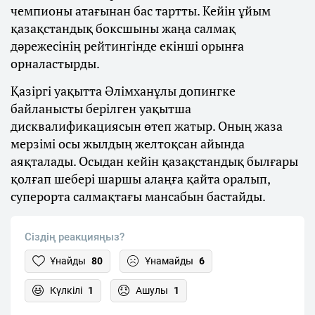
чемпионы атағынан бас тартты. Кейін ұйым
қазақстандық боксшыны жаңа салмақ
дәрежесінің рейтингінде екінші орынға
орналастырды.
Қазіргі уақытта Әлімханұлы допингке
байланысты берілген уақытша
дисквалификациясын өтеп жатыр. Оның жаза
мерзімі осы жылдың желтоқсан айында
аяқталады. Осыдан кейін қазақстандық былғары
қолғап шебері шаршы алаңға қайта оралып,
суперорта салмақтағы мансабын бастайды.
Сіздің реакцияңыз?
Ұнайды
80
Ұнамайды
6
Күлкілі
1
Ашулы
1