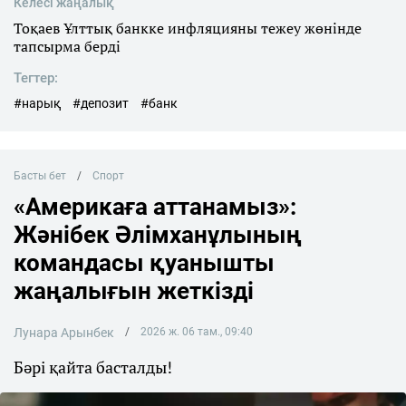
Келесі жаңалық
Тоқаев Ұлттық банкке инфляцияны тежеу жөнінде
тапсырма берді
Тегтер:
#нарық
#депозит
#банк
Басты бет
Спорт
«Америкаға аттанамыз»:
Жәнібек Әлімханұлының
командасы қуанышты
жаңалығын жеткізді
Лунара Арынбек
2026 ж. 06 там., 09:40
Бәрі қайта басталды!