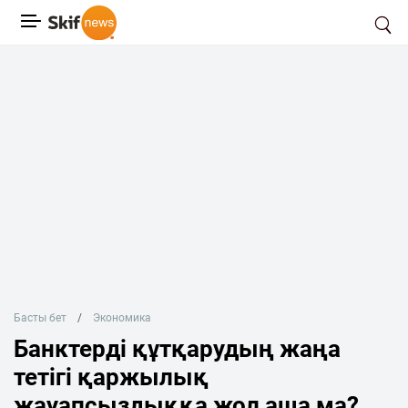
Басты бет
Экономика
Банктерді құтқарудың жаңа
тетігі қаржылық
жауапсыздыққа жол аша ма?