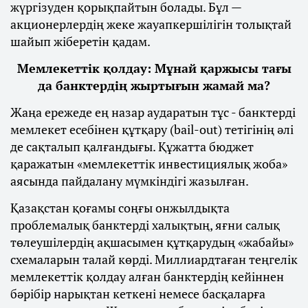
жүргізуден қорықпайтын болады. Бұл —
акционерлердің жеке жауапкершілігін толықтай
шайып жіберетін қадам.
Мемлекеттік қолдау: Мұнай қаржысы тағы
да банктердің жыртығын жамай ма?
Жаңа ережеде ең назар аударатын тұс - банктерді
мемлекет есебінен құтқару (bail-out) тетігінің әлі
де сақталып қалғандығы. Құжатта бюджет
қаражатын «мемлекеттік инвестициялық жоба»
аясында пайдалану мүмкіндігі жазылған.
Қазақстан қоғамы соңғы онжылдықта
проблемалық банктерді халықтың, яғни салық
төлеушілердің ақшасымен құтқарудың «жабайы»
схемаларын талай көрді. Миллиардтаған теңгелік
мемлекеттік қолдау алған банктердің кейіннен
бәрібір нарықтан кеткені немесе басқаларға