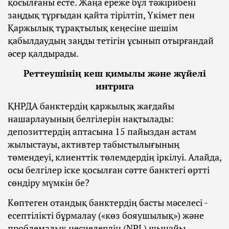
қосылғаны есте. Жаңа ереже бұл тәжірибені
заңдық тұрғыдан қайта тірілтіп, Үкімет пен
Қаржылық тұрақтылық кеңесіне шешім
қабылдаудың заңды тетігін ұсынып отырғандай
әсер қалдырады.
Реттеушінің кеш қимылы және жүйелі
интрига
ҚНРДА банктердің қаржылық жағдайы
нашарлауының белгілерін нақтылады:
депозиттердің аптасына 15 пайыздан астам
жылыстауы, активтер табыстылығының
төмендеуі, клиенттік төлемдердің іркілуі. Алайда,
осы белгілер іске қосылған сәтте банктегі өртті
сөндіру мүмкін бе?
Көптеген отандық банктердің басты мәселесі -
есептілікті бұрмалау («көз бояушылық») және
проблемалық несиелердің (NPL) шынайы