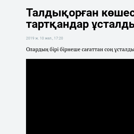
Талдықорған көшес
тартқандар ұсталд
2019 ж. 10 жел., 17:20
Олардың бірі бірнеше сағаттан соң ұсталды