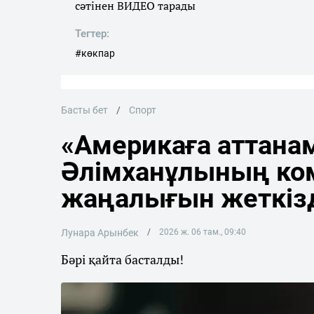
сәтінен ВИДЕО тарады
Тегтер:
#көкпар
Басты бет
Спорт
«Америкаға аттана
Әлімханұлының ко
жаңалығын жеткіз
Лунара Арынбек
2026 ж. 06 там., 09:40
Бәрі қайта басталды!