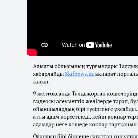
Алматы облысының тұрғындары Талдықор
хабарлайды
Skifnews.kz
ақпарат портал
жасап.
9 желтоқсанда Талдықорған көшелерінде
видеосы әлеуметтік желілерде тарап, б
ойыншылардың бірі түсіргенге ұқсайды.
атты адам көрсетіледі, кейін көкпар та
адамдар неге көшеде көкпар тартқанын 
Олардың бірі бірнеше сағаттан соң ұста