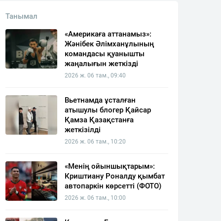
Танымал
«Америкаға аттанамыз»:
Жәнібек Әлімханұлының
командасы қуанышты
жаңалығын жеткізді
2026 ж. 06 там., 09:40
Вьетнамда ұсталған
атышулы блогер Қайсар
Қамза Қазақстанға
жеткізілді
2026 ж. 06 там., 10:20
«Менің ойыншықтарым»:
Криштиану Роналду қымбат
автопаркін көрсетті (ФОТО)
2026 ж. 06 там., 10:00