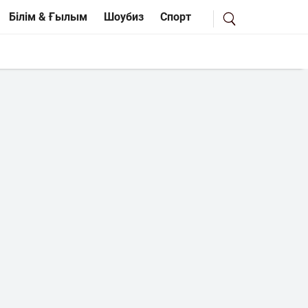
Білім & Ғылым
Шоубиз
Спорт