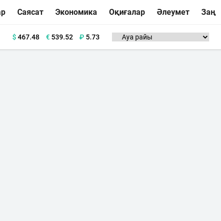
ар
Саясат
Экономика
Оқиғалар
Әлеумет
Заң
$
467.48
€
539.52
₽
5.73