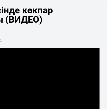
інде көкпар
ы (ВИДЕО)
.