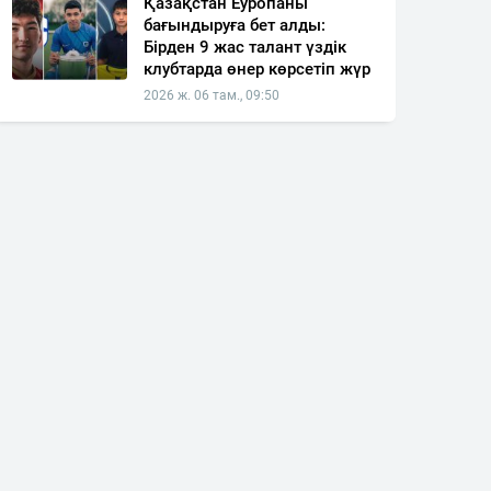
Қазақстан Еуропаны
бағындыруға бет алды:
Бірден 9 жас талант үздік
клубтарда өнер көрсетіп жүр
2026 ж. 06 там., 09:50