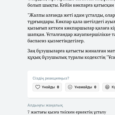
болып шықты. Кейін көкпарға қатысқан 
"Жалпы алғанда жеті адам ұсталды, ола
тұрғындары. Көкпар қала шетілдегі ауы
қызығып кеткен көкпаршылар қалаға кі
шапқан. Ұсталғандар жауапкершілікке т
баспасөз қызметіндегілер.
Заң бұзушыларға қатысты жиналған мате
құқық бұзушылық туралы кодекстің "Ұс
Сіздің реакцияңыз?
Ұнайды
0
Ұнамайды
0
К
Алдыңғы жаңалық
7 жастағы қызға тиіскен еркектің ұсталу