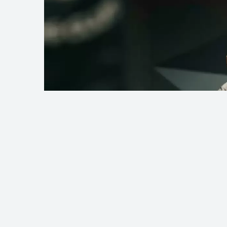
Фото: Әлеуметтік желіден
Қазақстандық кәсіпқой боксшы Жән