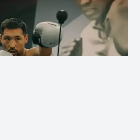
ібек Әлімханұлының командасы алдағы