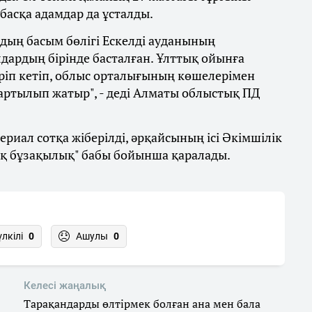
басқа адамдар да ұсталды.
рдың басым бөлігі Ескелді ауданының
лдардың бірінде басталған. Ұлттық ойынға
ріп кетіп, облыс орталығының көшелерімен
артылып жатыр", - деді Алматы облыстық ПД
риал сотқа жіберілді, әрқайсының ісі Әкімшілік
ақ бұзақылық" бабы бойынша қаралады.
үлкілі
0
Ашулы
0
Келесі жаңалық
Тарақандарды өлтірмек болған ана мен бала