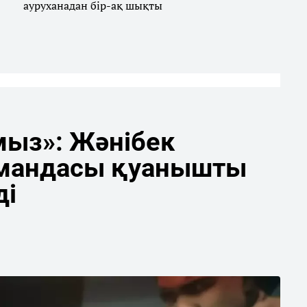
ауруханадан бір-ақ шықты
мыз»: Жәнібек
мандасы қуанышты
ді