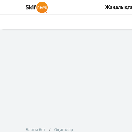
Жаңалықт
Басты бет
Оқиғалар