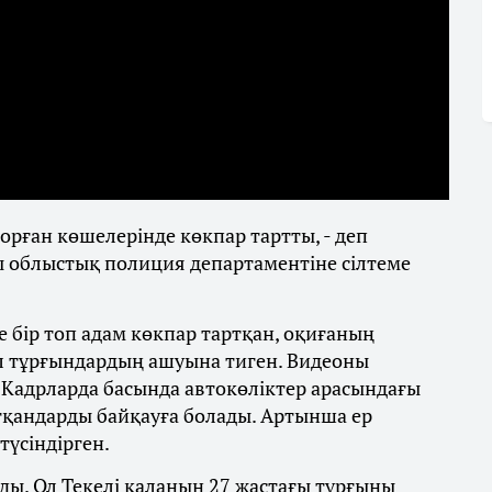
ған көшелерінде көкпар тартты, - деп
ы облыстық полиция департаментіне сілтеме
 бір топ адам көкпар тартқан, оқиғаның
ұл тұрғындардың ашуына тиген. Видеоны
 Кадрларда басында автокөліктер арасындағы
ртқандарды байқауға болады. Артынша ер
түсіндірген.
лды. Ол Текелі қаланың 27 жастағы тұрғыны