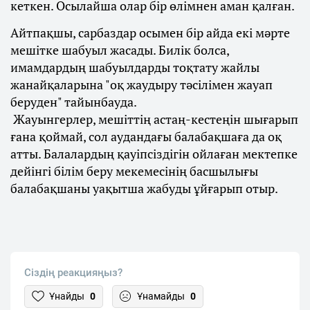
кеткен. Осылайша олар бір өлімнен аман қалған.
Айтпақшы, сарбаздар осымен бір айда екі мәрте
мешітке шабуыл жасады. Билік болса,
имамдардың шабуылдарды тоқтату жайлы
жанайқаларына "оқ жаудыру тәсілімен жауап
беруден" тайынбауда.
Жауынгерлер, мешіттің астаң-кестеңін шығарып
ғана қоймай, сол аудандағы балабақшаға да оқ
атты. Балалардың қауіпсіздігін ойлаған мектепке
дейінгі білім беру мекемесінің басшылығы
балабақшаны уақытша жабуды ұйғарып отыр.
Сіздің реакцияңыз?
Ұнайды
0
Ұнамайды
0