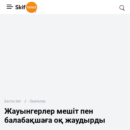
Басты бет
Оқиғалар
Жауынгерлер мешіт пен
балабақшаға оқ жаудырды