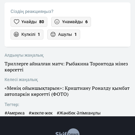
Сіздің реакцияңыз?
Ұнайды
80
Ұнамайды
6
Күлкілі
1
Ашулы
1
Алдыңғы жаңалық
Триллерге айналған матч: Рыбакина Торонтода мінез
көрсетті
Келесі жаңалық
«Менің ойыншықтарым»: Криштиану Роналду қымбат
автопаркін көрсетті (ФОТО)
Тегтер:
#Америка
#жекпе-жек
#Жәнібек Әлімханұлы