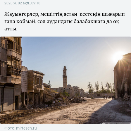
2020 ж. 02 ақп., 09:10
Жауынгерлер, мешіттің астаң-кестеңін шығарып
ғана қоймай, сол аудандағы балабақшаға да оқ
атты.
Фото: mirtesen.ru