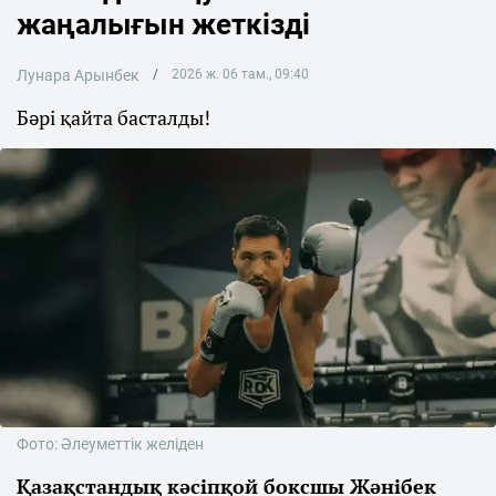
жаңалығын жеткізді
Лунара Арынбек
2026 ж. 06 там., 09:40
Бәрі қайта басталды!
Фото: Әлеуметтік желіден
Қазақстандық кәсіпқой боксшы Жәнібек