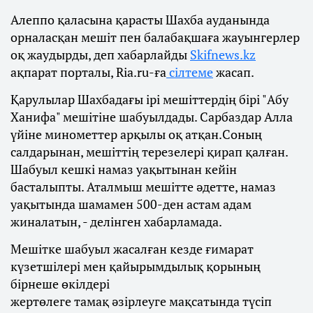
Алеппо қаласына қарасты Шахба ауданында
орналасқан мешіт пен балабақшаға жауынгерлер
оқ жаудырды, деп хабарлайды
Skifnews.kz
ақпарат порталы, Ria.ru-ға
сілтеме
жасап.
Қарулылар Шахбадағы ірі мешіттердің бірі "Абу
Ханифа" мешітіне шабуылдады. Сарбаздар Алла
үйіне минометтер арқылы оқ атқан.Соның
салдарынан, мешіттің терезелері қирап қалған.
Шабуыл кешкі намаз уақытынан кейін
басталыпты. Аталмыш мешітте әдетте, намаз
уақытында шамамен 500-ден астам адам
жиналатын, - делінген хабарламада.
Мешітке шабуыл жасалған кезде ғимарат
күзетшілері мен қайырымдылық қорының
бірнеше өкілдері
жертөлеге тамақ әзірлеуге мақсатында түсіп