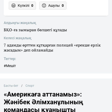
Күлкілі
0
Ашулы
0
Алдыңғы жаңалық
БҚО-ға зымыран бөлшегі құлады
Келесі жаңалық
7 адамды өрттен құтқарған полицей «ерекше ерлік
жасадым» деп ойламайды
Тегтер:
#Мешіт
Басты бет
Спорт
«Америкаға аттанамыз»:
Жәнібек Әлімханұлының
командасы қуанышты