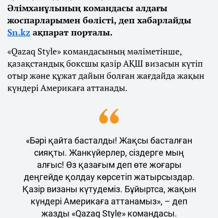
Әлімханұлының командасы алдағы
жоспарларымен бөлісті, деп хабарлайды
Sn.kz
ақпарат порталы.
«Qazaq Style» командасының мәліметінше,
қазақстандық боксшы қазір АҚШ визасын күтіп
отыр және құжат дайын болған жағдайда жақын
күндері Америкаға аттанады.
«Бәрі қайта басталды! Жақсы басталған
сияқты. Жанкүйерлер, сіздерге мың
алғыс! Өз қазағым деп өте жоғары
деңгейде қолдау көрсетіп жатырсыздар.
Қазір визаны күтудеміз. Бұйыртса, жақын
күндері Америкаға аттанамыз», – деп
жазды «Qazaq Style» командасы.