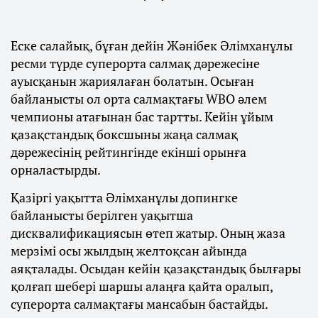
Еске салайық, бұған дейін Жәнібек Әлімханұлы
ресми түрде суперорта салмақ дәрежесіне
ауысқанын жариялаған болатын. Осыған
байланысты ол орта салмақтағы WBO әлем
чемпионы атағынан бас тартты. Кейін ұйым
қазақстандық боксшыны жаңа салмақ
дәрежесінің рейтингінде екінші орынға
орналастырды.
Қазіргі уақытта Әлімханұлы допингке
байланысты берілген уақытша
дисквалификациясын өтеп жатыр. Оның жаза
мерзімі осы жылдың желтоқсан айында
аяқталады. Осыдан кейін қазақстандық былғары
қолғап шебері шаршы алаңға қайта оралып,
суперорта салмақтағы мансабын бастайды.