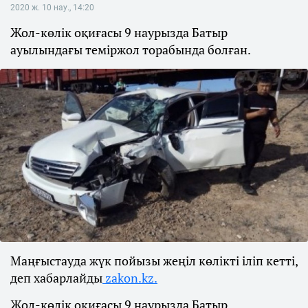
2020 ж. 10 нау., 14:20
Жол-көлік оқиғасы 9 наурызда Батыр
ауылындағы теміржол торабында болған.
Маңғыстауда жүк пойызы жеңіл көлікті іліп кетті,
деп хабарлайды
zakon.kz.
Жол-көлік оқиғасы 9 наурызда Батыр