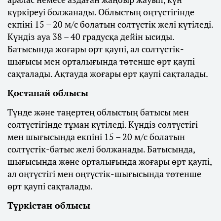
күркіреуі болжанады. Облыстың оңтүстігінде
екпіні 15 – 20 м/с болатын солтүстік желі күтіледі.
Күндіз ауа 38 – 40 градусқа дейін ысиды.
Батысында жоғары өрт қаупі, ал солтүстік-
шығысы мен орталығында төтенше өрт қаупі
сақталады. Ақтауда жоғары өрт қаупі сақталады.
Қостанай облысы
Түнде және таңертең облыстың батысы мен
солтүстігінде тұман күтіледі. Күндіз солтүстігі
мен шығысында екпіні 15 – 20 м/с болатын
солтүстік-батыс желі болжанады. Батысында,
шығысында және орталығында жоғары өрт қаупі,
ал оңтүстігі мен оңтүстік-шығысында төтенше
өрт қаупі сақталады.
Түркістан облысы