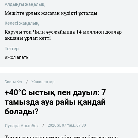
Алдыңғы жаңалық
Мешітте ұрлық жасаған күдікті ұсталды
Келесі жаңалық
Қарулы топ Чили әуежайында 14 миллион доллар
ақшаны ұрлап кетті
Тегтер:
#жол апаты
Басты бет
Жаңалықтар
+40°C ыстық пен дауыл: 7
тамызда ауа райы қандай
болады?
Лунара Арынбек
2026 ж. 07 там., 07:30
Түнде және таңертең облыстың батысы мен