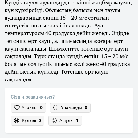
Күндіз таулы аудандарда өткінші жаңбыр жауып,
күн күркірейді. Облыстың батысы мен таулы
аудандарында екпіні 15 – 20 м/с соғатын
солтүстік-шығыс желі болжанады. Ауа
температурасы 40 градусқа дейін жетеді. Өңірде
төтенше өрт қаупі, ал шығысында жоғары өрт
қаупі сақталады. Шымкентте төтенше өрт қаупі
сақталады. Түркістанда күндіз екпіні 15 – 20 м/с
болатын солтүстік-шығыс желі және 40 градусқа
дейін ыстық күтіледі. Төтенше өрт қаупі
сақталады.
Сіздің реакцияңыз?
Ұнайды
0
Ұнамайды
0
Күлкілі
0
Ашулы
1