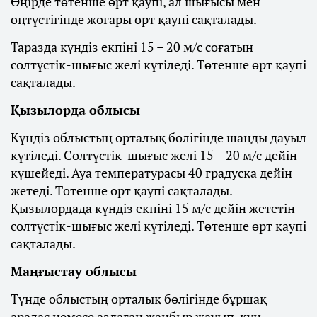
Өңірде төтенше өрт қаупі, ал шығысы мен
оңтүстігінде жоғары өрт қаупі сақталады.
Таразда күндіз екпіні 15 – 20 м/с соғатын
солтүстік-шығыс желі күтіледі. Төтенше өрт қаупі
сақталады.
Қызылорда облысы
Күндіз облыстың орталық бөлігінде шаңды дауыл
күтіледі. Солтүстік-шығыс желі 15 – 20 м/с дейін
күшейеді. Ауа температурасы 40 градусқа дейін
жетеді. Төтенше өрт қаупі сақталады.
Қызылордада күндіз екпіні 15 м/с дейін жететін
солтүстік-шығыс желі күтіледі. Төтенше өрт қаупі
сақталады.
Маңғыстау облысы
Түнде облыстың орталық бөлігінде бұршақ
аралас немесе аздаған жаңбыр жауып, күн