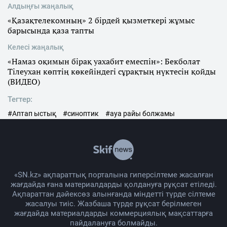
Алдыңғы жаңалық
«Қазақтелекомның» 2 бірдей қызметкері жұмыс
барысында қаза тапты
Келесі жаңалық
«Намаз оқимын бірақ уахабит емеспін»: Бекболат
Тілеухан көптің көкейіндегі сұрақтың нүктесін қойды
(ВИДЕО)
Тегтер:
#Аптап ыстық
#синоптик
#ауа райы болжамы
«SN.kz» ақпараттық порталына гиперсілтеме жасалған
жағдайда ғана материалдарды қолдануға рұқсат етіледі.
Ақпараттан дәйексөз алынғанда міндетті түрде сілтеме
жасалуы тиіс. Жазбаша түрде рұқсат берілмеген
жағдайда материалдарды коммерциялық мақсаттарға
пайдалануға болмайды.