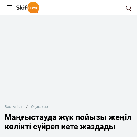
Басты бет
Оқиғалар
Маңғыстауда жүк пойызы жеңіл
көлікті сүйреп кете жаздады