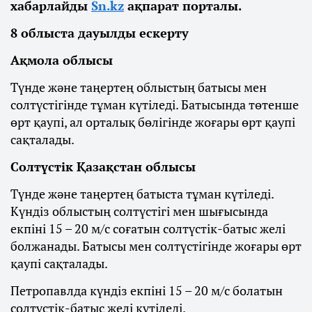
хабарлайды
Sn.kz
ақпарат порталы.
8 облыста дауылды ескерту
Ақмола облысы
Түнде және таңертең облыстың батысы мен
солтүстігінде тұман күтіледі. Батысында төтенше
өрт қаупі, ал орталық бөлігінде жоғары өрт қаупі
сақталады.
Солтүстік Қазақстан облысы
Түнде және таңертең батыста тұман күтіледі.
Күндіз облыстың солтүстігі мен шығысында
екпіні 15 – 20 м/с соғатын солтүстік-батыс желі
болжанады. Батысы мен солтүстігінде жоғары өрт
қаупі сақталады.
Петропавлда күндіз екпіні 15 – 20 м/с болатын
солтүстік-батыс желі күтіледі.