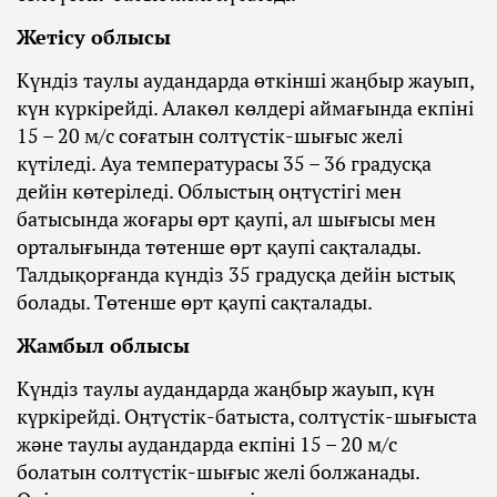
Жетісу облысы
Күндіз таулы аудандарда өткінші жаңбыр жауып,
күн күркірейді. Алакөл көлдері аймағында екпіні
15 – 20 м/с соғатын солтүстік-шығыс желі
күтіледі. Ауа температурасы 35 – 36 градусқа
дейін көтеріледі. Облыстың оңтүстігі мен
батысында жоғары өрт қаупі, ал шығысы мен
орталығында төтенше өрт қаупі сақталады.
Талдықорғанда күндіз 35 градусқа дейін ыстық
болады. Төтенше өрт қаупі сақталады.
Жамбыл облысы
Күндіз таулы аудандарда жаңбыр жауып, күн
күркірейді. Оңтүстік-батыста, солтүстік-шығыста
және таулы аудандарда екпіні 15 – 20 м/с
болатын солтүстік-шығыс желі болжанады.