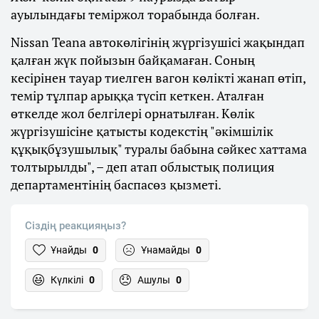
ауылындағы теміржол торабында болған.
Nissan Teana автокөлігінің жүргізушісі жақындап
қалған жүк пойызын байқамаған. Соның
кесірінен тауар тиелген вагон көлікті жанап өтіп,
темір тұлпар арыққа түсіп кеткен. Аталған
өткелде жол белгілері орнатылған. Көлік
жүргізушісіне қатысты кодекстің "әкімшілік
құқықбұзушылық" туралы бабына сәйкес хаттама
толтырылды", – деп атап облыстық полиция
департаментінің баспасөз қызметі.
Сіздің реакцияңыз?
Ұнайды
0
Ұнамайды
0
Күлкілі
0
Ашулы
0