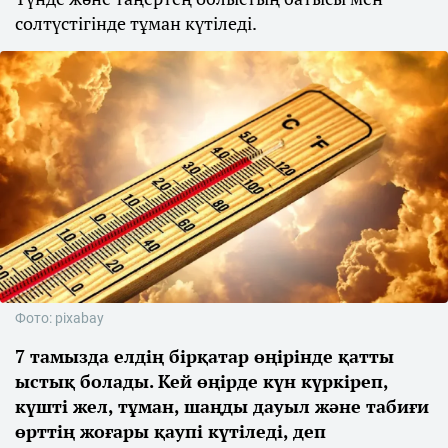
солтүстігінде тұман күтіледі.
Фото: pixabay
7 тамызда елдің бірқатар өңірінде қатты
ыстық болады. Кей өңірде күн күркіреп,
күшті жел, тұман, шаңды дауыл және табиғи
өрттің жоғары қаупі күтіледі, деп