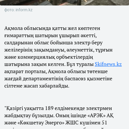
фото: inform.kz
Ақмола облысында қатты жел көптеген
ғимараттың шатырын ұшырып әкетті,
салдарынан облыс бойынша электр беру
желілерінің зақымдануы, әлеуметтік, тұрғын
және коммерциялық орбъектілердің
шатырына зақым келген. Бұл туралы
Skifnews.kz
ақпарат порталы, Ақмола облысы төтенше
жағдай департаментінің баспасөз қызметіне
сілтеме жасап хабарлайды.
"Қазіргі уақытта 189 елдімекенде электрмен
жабдықтау бұзылды. Оның ішінде «АРЭК» АҚ
және «Көкшетау Энерго» ЖШС күшімен 51