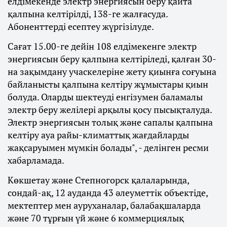
елдімекенде электр энергиясын беру қайта
қалпына келтірілді, 138-ге жалғасуда.
Абоненттерді есептеу жүргізілуде.
Сағат 15.00-ге дейін 108 елдімекенге электр
энергиясын беру қалпына келтіріледі, қалған 30-
на зақымдану учаскелеріне жету қиынға соғуына
байланысты қалпына келтіру жұмыстары қиын
болуда. Оларды шектеуді енгізумен баламалы
электр беру желілері арқылы қосу пысықталуда.
Электр энергиясын толық және сапалы қалпына
келтіру ауа райы-климаттық жағдайларды
жақсаруымен мүмкін болады", - делінген ресми
хабарламада.
Көкшетау және Степногорск қалаларында,
сондай-ақ, 12 ауданда 43 әлеуметтік объектіде,
мектептер мен ауруханалар, балабақшаларда
және 70 тұрғын үй және 6 коммерциялық