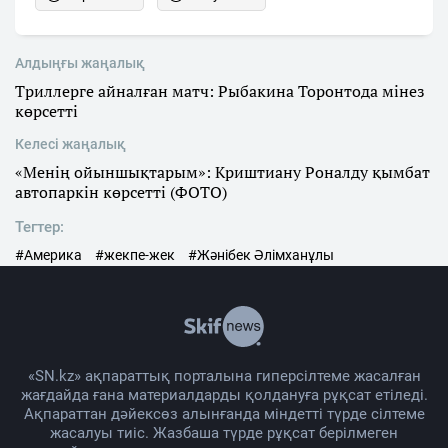
Алдыңғы жаңалық
Триллерге айналған матч: Рыбакина Торонтода мінез
көрсетті
Келесі жаңалық
«Менің ойыншықтарым»: Криштиану Роналду қымбат
автопаркін көрсетті (ФОТО)
Тегтер:
#Америка
#жекпе-жек
#Жәнібек Әлімханұлы
«SN.kz» ақпараттық порталына гиперсілтеме жасалған
жағдайда ғана материалдарды қолдануға рұқсат етіледі.
Ақпараттан дәйексөз алынғанда міндетті түрде сілтеме
жасалуы тиіс. Жазбаша түрде рұқсат берілмеген