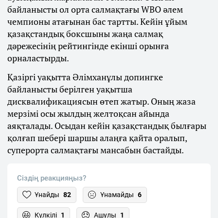
байланысты ол орта салмақтағы WBO әлем
чемпионы атағынан бас тартты. Кейін ұйым
қазақстандық боксшыны жаңа салмақ
дәрежесінің рейтингінде екінші орынға
орналастырды.
Қазіргі уақытта Әлімханұлы допингке
байланысты берілген уақытша
дисквалификациясын өтеп жатыр. Оның жаза
мерзімі осы жылдың желтоқсан айында
аяқталады. Осыдан кейін қазақстандық былғары
қолғап шебері шаршы алаңға қайта оралып,
суперорта салмақтағы мансабын бастайды.
Сіздің реакцияңыз?
Ұнайды
82
Ұнамайды
6
Күлкілі
1
Ашулы
1