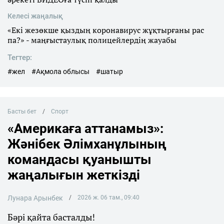
Келесі жаңалық
«Екі жезөкше қыздың коронавирус жұқтырғаны рас
па?» - маңғыстаулық полицейлердің жауабы
Тегтер:
#жел
#Ақмола облысы
#шатыр
Басты бет
Спорт
«Америкаға аттанамыз»:
Жәнібек Әлімханұлының
командасы қуанышты
жаңалығын жеткізді
Лунара Арынбек
2026 ж. 06 там., 09:40
Бәрі қайта басталды!