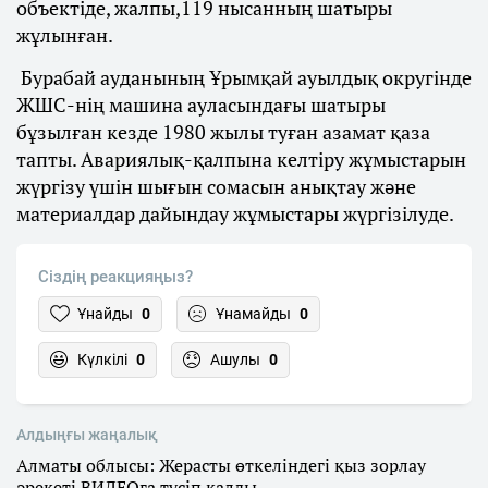
объектіде, жалпы,119 нысанның шатыры
жұлынған.
Бурабай ауданының Ұрымқай ауылдық округінде
ЖШС-нің машина ауласындағы шатыры
бұзылған кезде 1980 жылы туған азамат қаза
тапты. Авариялық-қалпына келтіру жұмыстарын
жүргізу үшін шығын сомасын анықтау және
материалдар дайындау жұмыстары жүргізілуде.
Сіздің реакцияңыз?
Ұнайды
0
Ұнамайды
0
Күлкілі
0
Ашулы
0
Алдыңғы жаңалық
Алматы облысы: Жерасты өткеліндегі қыз зорлау
әрекеті ВИДЕОға түсіп қалды