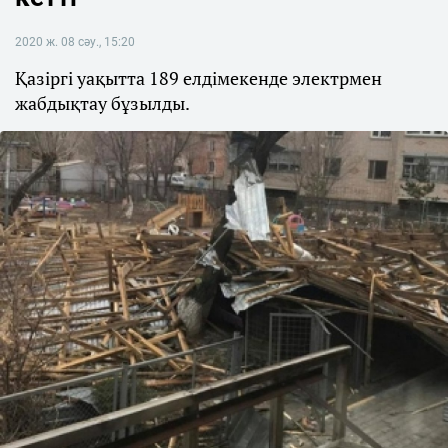
2020 ж. 08 сәу., 15:20
Қазіргі уақытта 189 елдімекенде электрмен
жабдықтау бұзылды.