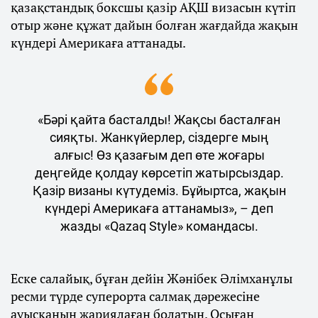
қазақстандық боксшы қазір АҚШ визасын күтіп
отыр және құжат дайын болған жағдайда жақын
күндері Америкаға аттанады.
«Бәрі қайта басталды! Жақсы басталған
сияқты. Жанкүйерлер, сіздерге мың
алғыс! Өз қазағым деп өте жоғары
деңгейде қолдау көрсетіп жатырсыздар.
Қазір визаны күтудеміз. Бұйыртса, жақын
күндері Америкаға аттанамыз», – деп
жазды «Qazaq Style» командасы.
Еске салайық, бұған дейін Жәнібек Әлімханұлы
ресми түрде суперорта салмақ дәрежесіне
ауысқанын жариялаған болатын. Осыған