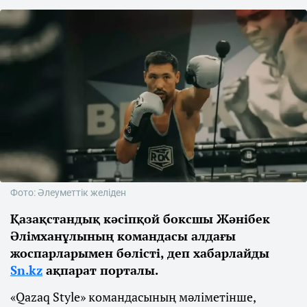
Фото: Әлеуметтік желіден
Қазақстандық кәсіпқой боксшы Жәнібек
Әлімханұлының командасы алдағы
жоспарларымен бөлісті, деп хабарлайды
Sn.kz
ақпарат порталы.
«Qazaq Style» командасының мәліметінше,