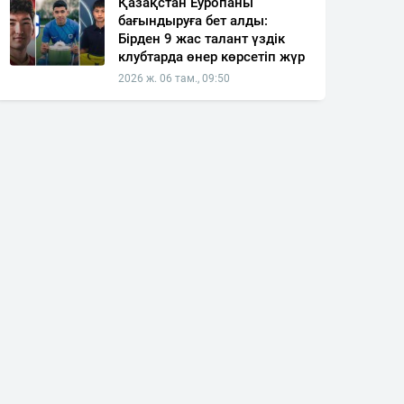
Қазақстан Еуропаны
бағындыруға бет алды:
Бірден 9 жас талант үздік
клубтарда өнер көрсетіп жүр
2026 ж. 06 там., 09:50