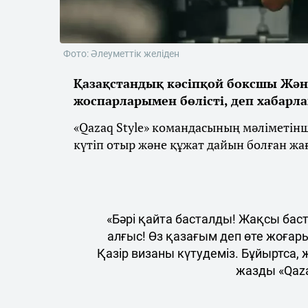
Фото: Әлеуметтік желіден
Қазақстандық кәсіпқой боксшы Жән
жоспарларымен бөлісті, деп хабарл
«Qazaq Style» командасының мәліметін
күтіп отыр және құжат дайын болған жа
«Бәрі қайта басталды! Жақсы бас
алғыс! Өз қазағым деп өте жоғар
Қазір визаны күтудеміз. Бұйыртса,
жазды «Qaza