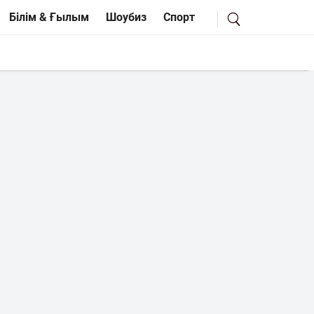
Білім & Ғылым
Шоубиз
Спорт