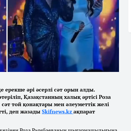
е ерекше әрі әсерлі сәт орын алды.
еріліп, Қазақстанның халық әртісі Роза
 сәт той қонақтары мен әлеуметтік желі
ті, деп жазады
Skifnews.kz
ақпарат
ла кезінен Роза Рымбаеваның шығармашылығына