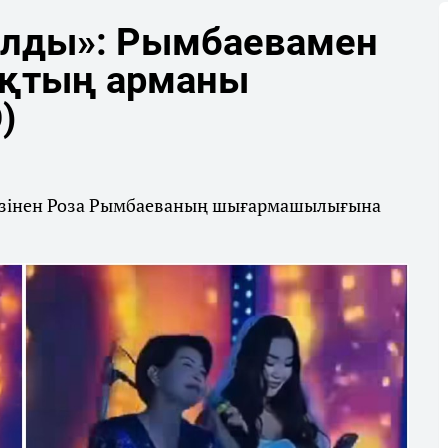
алды»: Рымбаевамен
ықтың арманы
)
 кезінен Роза Рымбаеваның шығармашылығына