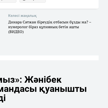
Келесі жаңалық
Динара Сәтжан біреудің отбасын бұзды ма? –
нумеролог біраз құпияның бетін ашты
(ВИДЕО)
мыз»: Жәнібек
мандасы қуанышты
ді