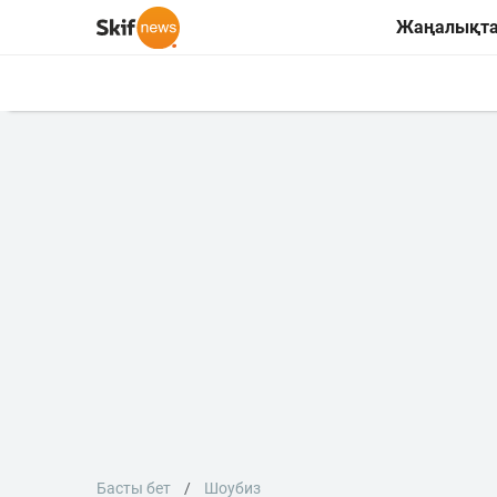
Жаңалықт
Басты бет
Шоубиз