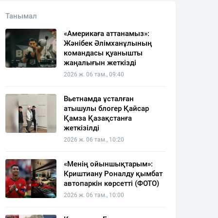
Танымал
«Америкаға аттанамыз»:
Жәнібек Әлімханұлының
командасы қуанышты
жаңалығын жеткізді
2026 ж. 06 там., 09:40
Вьетнамда ұсталған
атышулы блогер Қайсар
Қамза Қазақстанға
жеткізілді
2026 ж. 06 там., 10:20
«Менің ойыншықтарым»:
Криштиану Роналду қымбат
автопаркін көрсетті (ФОТО)
2026 ж. 06 там., 10:00