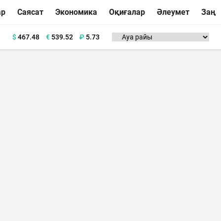
ар
Саясат
Экономика
Оқиғалар
Әлеумет
Заң
$
467.48
€
539.52
₽
5.73