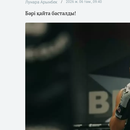
Лунара Арынбек
2026 ж. 06 там., 09:40
Бәрі қайта басталды!