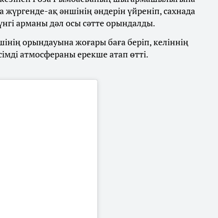
 жүргенде-ақ әншінің әндерін үйреніп, сахнада
үнгі арманы дәл осы сәтте орындалды.
інің орындауына жоғары баға беріп, келіннің
імді атмосфераны ерекше атап өтті.