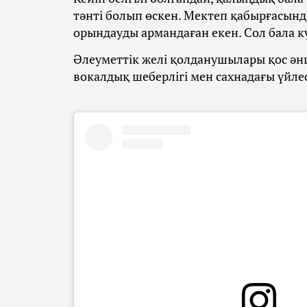
тәнті болып өскен. Мектеп қабырғасында
орындауды армандаған екен. Сол бала к
Әлеуметтік желі қолданушылары қос әнш
вокалдық шеберлігі мен сахнадағы үйлес