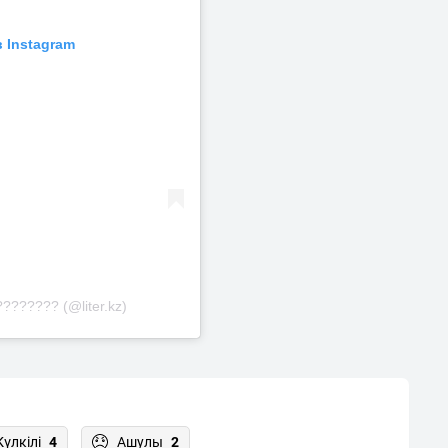
 Instagram
??????? (@liter.kz)
Күлкілі
4
Ашулы
2