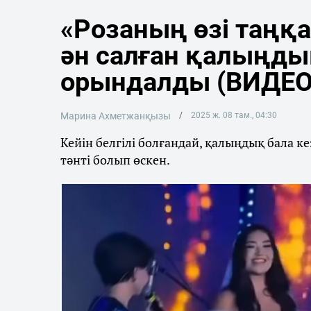
«Розаның өзі таңқ
ән салған қалыңд
орындалды (ВИДЕО
Марина Ахметжанқызы
2025 ж. 08 там., 04:30
Кейін белгілі болғандай, қалыңдық бала
тәнті болып өскен.