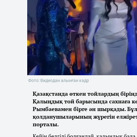
Фото: Видеодан алынған кадр
Қазақстанда өткен тойлардың бірінд
Қалыңдық той барысында сахнаға көт
Рымбаевамен бірге ән шырқады. Бұл
қолданушыларының жүрегін елжірет
порталы.
Кейін белгілі болғандай, қалыңдық ба