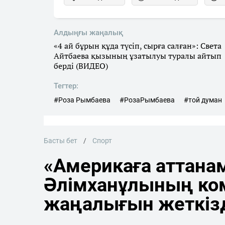
Алдыңғы жаңалық
«4 ай бұрын құда түсіп, сырға салған»: Света
Айтбаева қызының ұзатылуы туралы айтып
берді (ВИДЕО)
Тегтер:
#Роза Рымбаева
#РозаРымбаева
#той думан
Басты бет
Спорт
«Америкаға аттана
Әлімханұлының ко
жаңалығын жеткіз