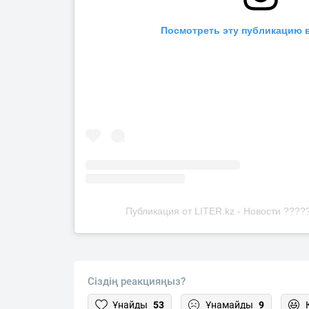
Посмотреть эту публикацию в
Публикация от LITER.kz - Новости ?????
Сіздің реакцияңыз?
Ұнайды
53
Ұнамайды
9