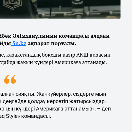
ібек Әлімханұлының командасы алдағы
айды
Sn.kz
ақпарат порталы.
ше, қазақстандық боксшы қазір АҚШ визасын
ғдайда жақын күндері Америкаға аттанады.
талған сияқты. Жанкүйерлер, сіздерге мың
ы деңгейде қолдау көрсетіп жатырсыздар.
 жақын күндері Америкаға аттанамыз», – деп
q Style» командасы.