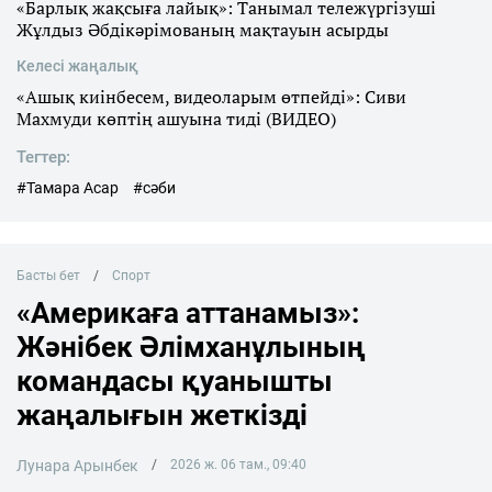
«Барлық жақсыға лайық»: Танымал тележүргізуші
Жұлдыз Әбдікәрімованың мақтауын асырды
Келесі жаңалық
«Ашық киінбесем, видеоларым өтпейді»: Сиви
Махмуди көптің ашуына тиді (ВИДЕО)
Тегтер:
#Тамара Асар
#сәби
Басты бет
Спорт
«Америкаға аттанамыз»:
Жәнібек Әлімханұлының
командасы қуанышты
жаңалығын жеткізді
Лунара Арынбек
2026 ж. 06 там., 09:40