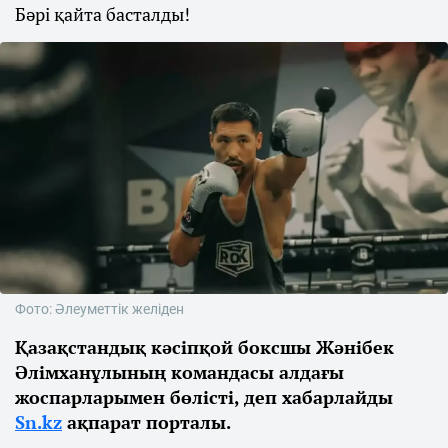
Бәрі қайта басталды!
Фото: Әлеуметтік желіден
Қазақстандық кәсіпқой боксшы Жәнібек
Әлімханұлының командасы алдағы
жоспарларымен бөлісті, деп хабарлайды
Sn.kz
ақпарат порталы.