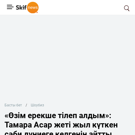
Басты бет
Шоубиз
«Өзім ерекше тілеп алдым»:
Тамара Асар жеті жыл күткен
сәби дүниеге келгенін айтты