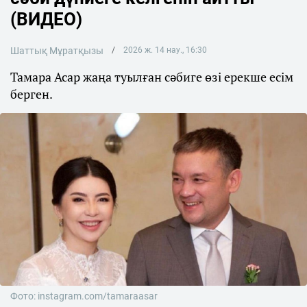
(ВИДЕО)
Шаттық Мұратқызы
2026 ж. 14 нау., 16:30
Тамара Асар жаңа туылған сәбиге өзі ерекше есім
берген.
Фото: instagram.com/tamaraasar