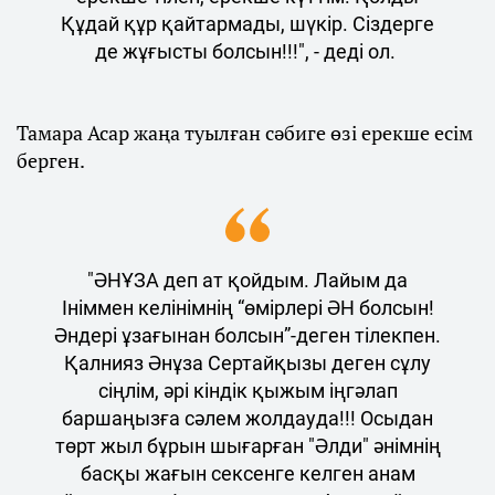
Құдай құр қайтармады, шүкір. Сіздерге
де жұғысты болсын!!!", - деді ол.
Тамара Асар жаңа туылған сәбиге өзі ерекше есім
берген.
"ӘНҰЗА деп ат қойдым. Лайым да
Ініммен келінімнің “өмірлері ӘН болсын!
Әндері ұзағынан болсын”-деген тілекпен.
Қалнияз Әнұза Сертайқызы деген сұлу
сіңлім, әрі кіндік қыжым іңгәлап
баршаңызға сәлем жолдауда!!! Осыдан
төрт жыл бұрын шығарған "Әлди" әнімнің
басқы жағын сексенге келген анам