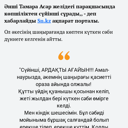
Әнші Тамара Асар желідегі парақшасында
көпшіліктен сүйінші сұрады,, - деп
хабарлайды
Sn.kz
ақпарат порталы.
Ол әкесінің шаңырағанда көптен күткен сәби
дүниеге келгенін айтты.
"Сүйінші, АРДАҚТЫ АҒАЙЫН!!! Амал-
наурызда, әкемнің шаңырағы қасиетті
ораза айында олжалы!
Құтты үйдің қуанышы қосынан келіп,
жеті жылдан бері күткен сәби өмірге
келді.
Мен кіндік шешесімін. Бұл сәбиді
мойыныма бұршақ салғандай болып
ерекше тілеп, ерекше күттім. Қолды