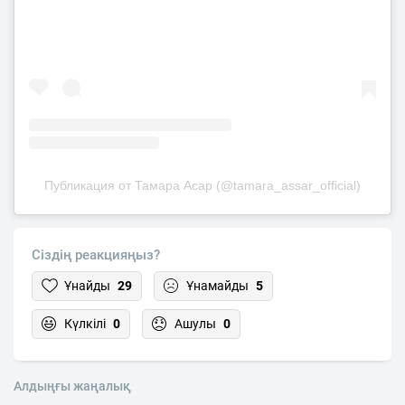
Публикация от Тамара Асар (@tamara_assar_official)
Сіздің реакцияңыз?
Ұнайды
29
Ұнамайды
5
Күлкілі
0
Ашулы
0
Алдыңғы жаңалық