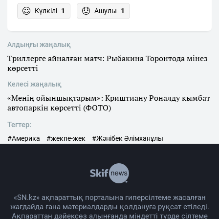
Күлкілі
1
Ашулы
1
Алдыңғы жаңалық
Триллерге айналған матч: Рыбакина Торонтода мінез
көрсетті
Келесі жаңалық
«Менің ойыншықтарым»: Криштиану Роналду қымбат
автопаркін көрсетті (ФОТО)
Тегтер:
#Америка
#жекпе-жек
#Жәнібек Әлімханұлы
«SN.kz» ақпараттық порталына гиперсілтеме жасалған
жағдайда ғана материалдарды қолдануға рұқсат етіледі.
Ақпараттан дәйексөз алынғанда міндетті түрде сілтеме