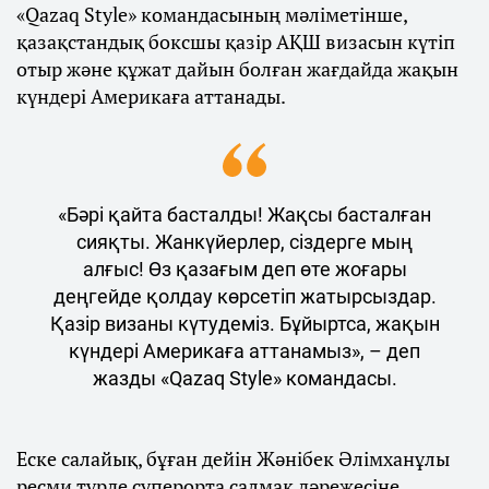
«Qazaq Style» командасының мәліметінше,
қазақстандық боксшы қазір АҚШ визасын күтіп
отыр және құжат дайын болған жағдайда жақын
күндері Америкаға аттанады.
«Бәрі қайта басталды! Жақсы басталған
сияқты. Жанкүйерлер, сіздерге мың
алғыс! Өз қазағым деп өте жоғары
деңгейде қолдау көрсетіп жатырсыздар.
Қазір визаны күтудеміз. Бұйыртса, жақын
күндері Америкаға аттанамыз», – деп
жазды «Qazaq Style» командасы.
Еске салайық, бұған дейін Жәнібек Әлімханұлы
ресми түрде суперорта салмақ дәрежесіне