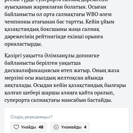
ауысқанын жариялаған болатын. Осыған
байланысты ол орта салмақтағы WBO әлем
чемпионы атағынан бас тартты. Кейін ұйым
қазақстандық боксшыны жаңа салмақ
дәрежесінің рейтингінде екінші орынға
орналастырды.
Қазіргі уақытта Әлімханұлы допингке
байланысты берілген уақытша
дисквалификациясын өтеп жатыр. Оның жаза
мерзімі осы жылдың желтоқсан айында
аяқталады. Осыдан кейін қазақстандық былғары
қолғап шебері шаршы алаңға қайта оралып,
суперорта салмақтағы мансабын бастайды.
Сіздің реакцияңыз?
Ұнайды
48
Ұнамайды
4