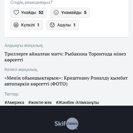
Сіздің реакцияңыз?
Ұнайды
52
Ұнамайды
5
Күлкілі
1
Ашулы
1
Алдыңғы жаңалық
Триллерге айналған матч: Рыбакина Торонтода мінез
көрсетті
Келесі жаңалық
«Менің ойыншықтарым»: Криштиану Роналду қымбат
автопаркін көрсетті (ФОТО)
Тегтер:
#Америка
#жекпе-жек
#Жәнібек Әлімханұлы