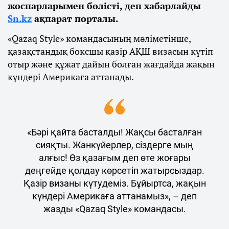
жоспарларымен бөлісті, деп хабарлайды
Sn.kz
ақпарат порталы.
«Qazaq Style» командасының мәліметінше,
қазақстандық боксшы қазір АҚШ визасын күтіп
отыр және құжат дайын болған жағдайда жақын
күндері Америкаға аттанады.
«Бәрі қайта басталды! Жақсы басталған
сияқты. Жанкүйерлер, сіздерге мың
алғыс! Өз қазағым деп өте жоғары
деңгейде қолдау көрсетіп жатырсыздар.
Қазір визаны күтудеміз. Бұйыртса, жақын
күндері Америкаға аттанамыз», – деп
жазды «Qazaq Style» командасы.