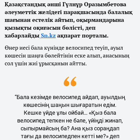
Қазақстандық әнші Гүлнұр Оразымбетова
әлеуметтік желідегі парақшасында балалық
шағынан естелік айтып, оқырмандарына
қызықты оқиғасын бөлісті, деп
хабарлайды
Sn.kz
ақпарат порталы.
Өнер иесі бала күнінде велосипед теуіп, ауыл
көшесін шаңға бөлейтінін еске алып, анасының
сол үшін жиі ұрысқанын айтты.
“Бала кезімде велосипед айдап, ауылдың
көшесінің шаңын шығаратын едім.
Кешке үйде ұлы ойбай… «Қыз бала
велосипед тепкен не бәле, үйіңді жинап,
сыпырмайсың ба? Ана қыз сораңдап
тағы да велосипедпен кетті ме?» деп