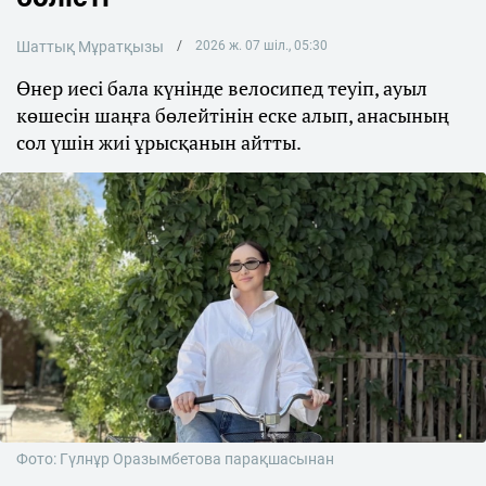
Шаттық Мұратқызы
2026 ж. 07 шіл., 05:30
Өнер иесі бала күнінде велосипед теуіп, ауыл
көшесін шаңға бөлейтінін еске алып, анасының
сол үшін жиі ұрысқанын айтты.
Фото: Гүлнұр Оразымбетова парақшасынан