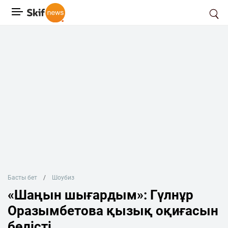
Басты бет
Шоубиз
«Шаңын шығардым»: Гүлнұр
Оразымбетова қызық оқиғасын
бөлісті