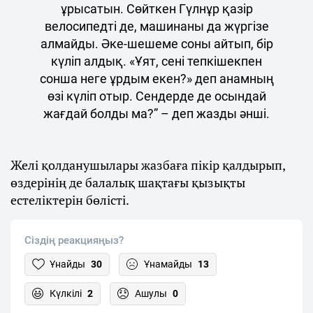
ұрысатын. Сөйткен Гүлнұр қазір
велосипедті де, машинаны да жүргізе
алмайды. Әке-шешеме соны айтып, бір
күліп алдық. «Ұят, сені тепкішекпен
сонша неге ұрдым екен?» деп анамның
өзі күліп отыр. Сендерде де осындай
жағдай болды ма?” – деп жазды әнші.
Желі қолданушылары жазбаға пікір қалдырып,
өздерінің де балалық шақтағы қызықты
естеліктерін бөлісті.
Сіздің реакцияңыз?
Ұнайды
30
Ұнамайды
13
Күлкілі
2
Ашулы
0