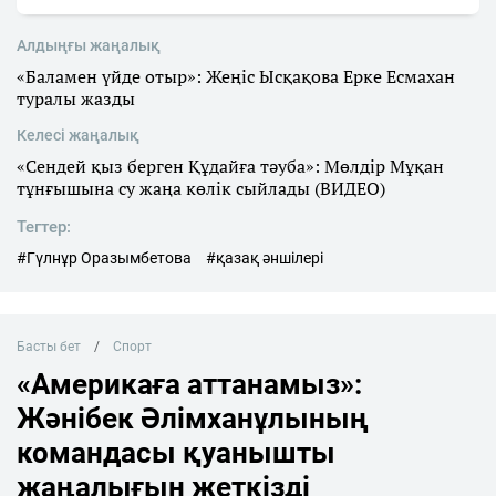
Алдыңғы жаңалық
«Баламен үйде отыр»: Жеңіс Ысқақова Ерке Есмахан
туралы жазды
Келесі жаңалық
«Сендей қыз берген Құдайға тәуба»: Мөлдір Мұқан
тұнғышына су жаңа көлік сыйлады (ВИДЕО)
Тегтер:
#Гүлнұр Оразымбетова
#қазақ әншілері
Басты бет
Спорт
«Америкаға аттанамыз»:
Жәнібек Әлімханұлының
командасы қуанышты
жаңалығын жеткізді