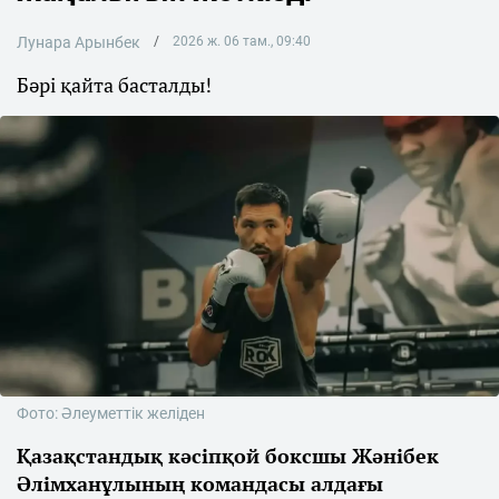
Лунара Арынбек
2026 ж. 06 там., 09:40
Бәрі қайта басталды!
Фото: Әлеуметтік желіден
Қазақстандық кәсіпқой боксшы Жәнібек
Әлімханұлының командасы алдағы