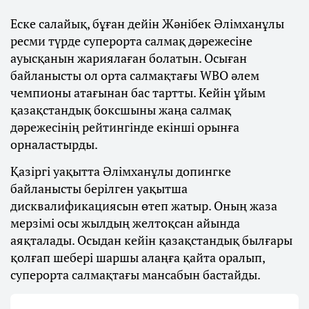
Еске салайық, бұған дейін Жәнібек Әлімханұлы
ресми түрде суперорта салмақ дәрежесіне
ауысқанын жариялаған болатын. Осыған
байланысты ол орта салмақтағы WBO әлем
чемпионы атағынан бас тартты. Кейін ұйым
қазақстандық боксшыны жаңа салмақ
дәрежесінің рейтингінде екінші орынға
орналастырды.
Қазіргі уақытта Әлімханұлы допингке
байланысты берілген уақытша
дисквалификациясын өтеп жатыр. Оның жаза
мерзімі осы жылдың желтоқсан айында
аяқталады. Осыдан кейін қазақстандық былғары
қолғап шебері шаршы алаңға қайта оралып,
суперорта салмақтағы мансабын бастайды.