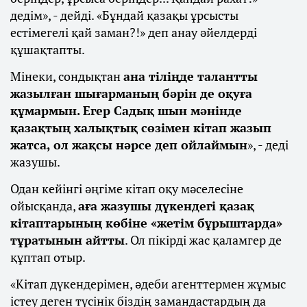
дедім», - дейді. «Бұндай қазақы ұрсысты
естімегелі қай заман?!» деп анау әйелдерді
құшақтапты.
Мінеки, сондықтан
ана тіліңде талантты
жазылған шығарманың бәрін де оқуға
құмармын. Егер Садық шын мәнінде
қазақтың халықтық сөзімен кітап жазып
жатса, ол жақсы нәрсе деп ойлаймын
», - деді
жазушы.
Одан кейінгі әңгіме кітап оқу мәселесіне
ойысқанда,
аға жазушы дүкендегі қазақ
кітаптарының көбіне «жетім бұрыштарда»
тұратынын айтты
. Ол пікірді жас қаламгер де
құптап отыр.
«Кітап дүкендерімен, әдеби агенттермен жұмыс
істеу деген түсінік біздің замандастардың да