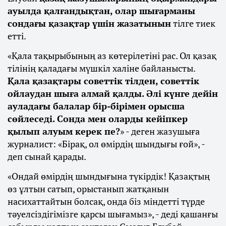
ауылда қалғандықтан, олар шығарманы
сондағы қазақтар үшін жазатынын
тілге тиек
етті.
«Қала тақырыбының аз көтерілетіні рас. Ол қазақ
тілінің қаладағы мүшкіл халіне байланысты.
Қала қазақтары советтік тілден, советтік
ойлаудан шыға алмай қалды. Әлі күнге дейін
ауладағы балалар бір-бірімен орысша
сөйлеседі. Сонда мен оларды кейіпкер
қылып алуым керек пе?
» - деген жазушыға
журналист: «Бірақ, ол өмірдің шындығы ғой», -
деп сынай қарады.
«Ондай өмірдің шындығына түкірдік! Қазақтың
өз ұлтын сатып, орыстанып жатқанын
насихаттайтын болсақ, онда біз міндетті түрде
тәуелсіздігімізге қарсы шығамыз», - деді қашанғы