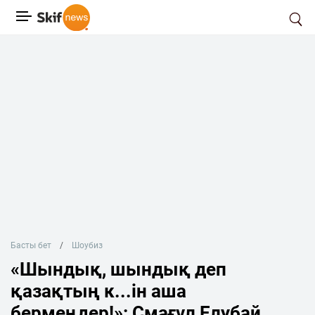
Басты бет
Шоубиз
«Шындық, шындық деп
қазақтың к...ін аша
бермеңдер!»: Смағұл Елубай