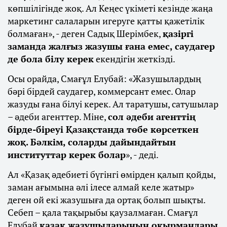
көпшілігінде жоқ. Ал Кеңес үкіметі кезінде жаңа
маркетинг салаларын игеруге қатты қажетілік
болмаған», - деген Садық Шерімбек,
қазіргі
заманда жалғыз жазушы ғана емес, саудагер
де бола білу керек
екендігін жеткізді.
Осы орайда, Смағұл Елубай: «Жазушылардың
бәрі бірдей саудагер, коммерсант емес. Олар
жазуды ғана білуі керек. Ал таратушы, сатушылар
– әдеби агенттер. Міне,
сол әдеби агенттің
бірде-біреуі Қазақстанда төбе көрсеткен
жоқ. Бәлкім, соларды дайындайтын
институттар керек болар
», - деді.
Ал «Қазақ әдебиеті бүгінгі өмірден қалып қойды,
заман ағымына әлі ілесе алмай келе жатыр»
деген ой екі жазушыға да ортақ болып шықты.
Себеп – қала тақырыбы қаузалмаған. Смағұл
Елубай
қазақ жазушыларының оқырмандары