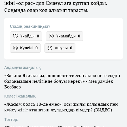
ініні «ол рас» деп Смағұл аға құптап қойды.
Соңында олар қол алысып тарасты.
Сіздің реакцияңыз?
Ұнайды
0
Ұнамайды
0
Күлкілі
0
Ашулы
0
Алдыңғы жаңалық
«Зағипа Яхияқызы, әншілерге тиесілі ақша неге сіздің
балаңыздың иелігінде болуы керек?» - Мейрамбек
Бесбаев
Келесі жаңалық
«Жасым болса 18-де емес»: осы жылы қалыңдық пен
күйеу жігіт атанатын жұлдыздар кімдер? (ВИДЕО)
Тегтер: