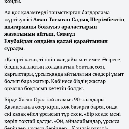
қойды.
Ал қос қаламгерді таныстырған бағдарлама
жүргізушісі
Аман Тасыған Садық Шерімбектің
шығарманы боқауыз араластырып
жазатынын айтып, Смағұл
Елубайдан ондайға қалай қарайтынын
сұрады
.
«Қазіргі қазақ тілінің жағдайы мәз емес. Әсіресе,
біздің халықтың қолданатын боқтық сөзі,
қарғыстары, ұрсысқанда айтылатын сөздері ұмыт
болып бара жатыр. Көбінесе біздің жастар
орысша боқтасып кететін болды.
Бірде Хасан Оралтай ағамыз 90-жылдары
Қазақстанға әзер кіріп, көк базарға барса, онда
екі қазақ әйел ұрсысып тұр екен. «Бір кезде мені
көріп тоқтай қалды. «Ой, айналайындар, ұрсыса
беріңдер, ұрсыса беріңдер... Қандай рахат!»