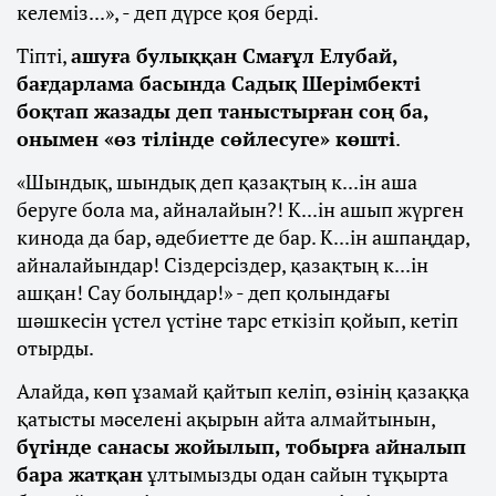
келеміз...», - деп дүрсе қоя берді.
Тіпті,
ашуға булыққан Смағұл Елубай,
бағдарлама басында Садық Шерімбекті
боқтап жазады деп таныстырған соң ба,
онымен «өз тілінде сөйлесуге» көшті
.
«Шындық, шындық деп қазақтың к...ін аша
беруге бола ма, айналайын?! К...ін ашып жүрген
кинода да бар, әдебиетте де бар. К...ін ашпаңдар,
айналайындар! Сіздерсіздер, қазақтың к...ін
ашқан! Сау болыңдар!» - деп қолындағы
шәшкесін үстел үстіне тарс еткізіп қойып, кетіп
отырды.
Алайда, көп ұзамай қайтып келіп, өзінің қазаққа
қатысты мәселені ақырын айта алмайтынын,
бүгінде санасы жойылып, тобырға айналып
бара жатқан
ұлтымызды одан сайын тұқырта