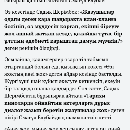
сабырлы қалпын сақтаған Смағұл Елубай.
Өз кезегінде Садық Шерімбек: «
Жазушылар
одағы деген қара шаңырақта клан-кланға
бөлініп, өз мүддесін қорғап, екінші біреуге
жол ашпай жатқан кезде, қалайша тұтас бір
ұлттың әдебиеті қарыштап дамуы мүмкін?
» -
деген ренішін білдірді.
Осылайша, қаламгерлер өзара тіл табысып
отырғандай болып еді, қызықтың көкесі «Өзі
жоқтың көзі жоқ» деген айдар кезінде басталды.
Жүргізуші шай құйып әкелуге кеткенсіп, екеуін
бір талқыда оңаша қалдырды. Сол сәтте, Садық
Шерімбектің бұрынырақ айтқан «Т
арихи
киноларда ойнайтын актерларға дұрыс
диалог жазып беретін жазушылар жоқ
» деген
пікірі Смағұл Елубайдың шамына тиіп кетті.
«Анау жоқ, мынау жоқ деп сынау деген оп-оңай.