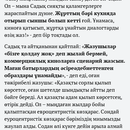
Ол – мына Садық сияқты қаламгерлерге
жараспайтын дүние.
Жұрттың бәрі кухняда
отырып сыншы болып кетті
ғой. Ұнамаса,
киноға қатысып, жұртқа ұнайтын диалогтарды
өзің жаз!» - деп бір тоқтады ол.
Садық та айтқанынан қайтпай: «
Жазушылар
«бізге қолдау жоқ» деп жылай бермей,
коммерциялық киноларға сценарий жазсын.
Маған батырлардың әсіреәдебиеттенген
образдары ұнамайды
», - деп еді, оған
тәжірибелі жазушы: «Қазақты сорлы қылып
көрсетсе, оған шетелде шындықты айтты деп
бәйге береді. Ал қазақты адам қылып көрсетсең,
өтірік дейді. Ол – мыңдаған жылдар бойы
қалыптасқан евроцентристік көзқарас. Сондай
еуроцентристік көзқарас бәріміздің миымызды
жаулап алды. Содан әлі күнге дейін арыла алмай