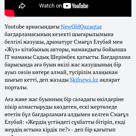
Youtube арнасындағы
NewOldQazaqtar
бағдарламасының кезекті шығарылымына
белгілі жазушы, драматург Смағұл Елубай мен
«Жүз» кітабының авторы, мамандығы бойынша
IT маманы Садық Шерімбек қатысты. Бағдарлама
барысында аға буын өкілі жас жазушының бір
ауыз сөзін көтере алмай, түсірілім алаңынан
шығып кетті, деп жазады
Skifnews.kz
ақпарат
порталы.
Аға және жас буынның бір саладағы өкілдеріне
пікір алмастыруды көздеген, ескі жертөледе
өтетін бұл бағдарламаға алдымен келген Смағұл
Елубай: «Жердің үстіндегі сұхбатты бітіріп, енді
жердің астына кірдік пе?» - деп бір қағытып