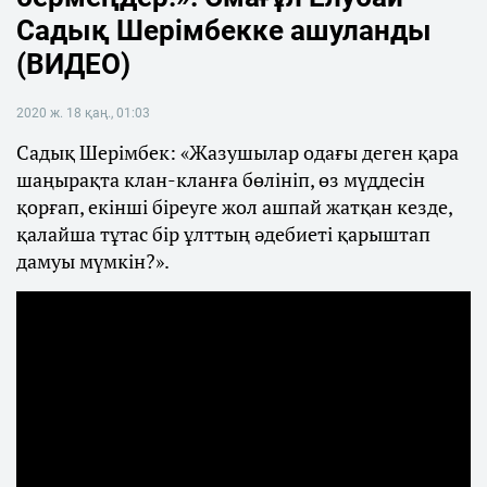
Садық Шерімбекке ашуланды
(ВИДЕО)
2020 ж. 18 қаң., 01:03
Садық Шерімбек: «Жазушылар одағы деген қара
шаңырақта клан-кланға бөлініп, өз мүддесін
қорғап, екінші біреуге жол ашпай жатқан кезде,
қалайша тұтас бір ұлттың әдебиеті қарыштап
дамуы мүмкін?».