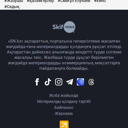
#Жазушы
#қаламгерлер
#Смағұл Елубаев
#кино
#Садық
«SN.kz» ақпараттық порталына гиперсілтеме жасалған
жағдайда ғана материалдарды қолдануға рұқсат етіледі.
Ақпараттан дәйексөз алынғанда міндетті түрде сілтеме
жасалуы тиіс. Жазбаша түрде рұқсат берілмеген
жағдайда материалдарды коммерциялық мақсаттарға
пайдалануға болмайды.
Жоба жайында
Материалды қолдану тәртібі
Байланыс
Жарнама