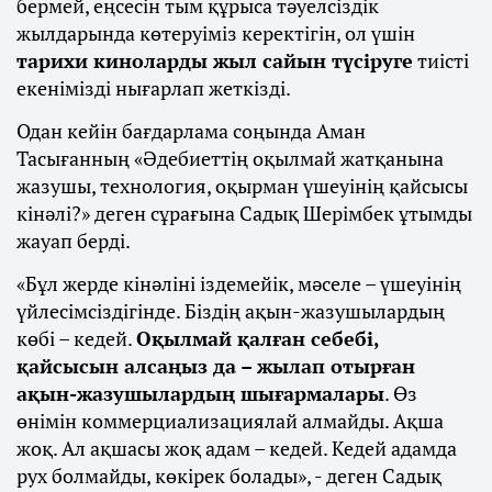
бермей, еңсесін тым құрыса тәуелсіздік
жылдарында көтеруіміз керектігін, ол үшін
тарихи киноларды жыл сайын түсіруге
тиісті
екенімізді нығарлап жеткізді.
Одан кейін бағдарлама соңында Аман
Тасығанның «Әдебиеттің оқылмай жатқанына
жазушы, технология, оқырман үшеуінің қайсысы
кінәлі?» деген сұрағына Садық Шерімбек ұтымды
жауап берді.
«Бұл жерде кінәліні іздемейік, мәселе – үшеуінің
үйлесімсіздігінде. Біздің ақын-жазушылардың
көбі – кедей.
Оқылмай қалған себебі,
қайсысын алсаңыз да – жылап отырған
ақын-жазушылардың шығармалары
. Өз
өнімін коммерциализациялай алмайды. Ақша
жоқ. Ал ақшасы жоқ адам – кедей. Кедей адамда
рух болмайды, көкірек болады», - деген Садық