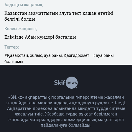
Алдыңғы жаңалық
Қазақстан азаматтығын алуға тест қашан өтетіні
белгілі болды
Келесі жаңалық
Елімізде Абай күндері басталды
Тегтер:
#Қазақстан, облыс, ауа райы, Қазгидромет
#ауа райы
болжамы
«SN.kz» ақпараттық порталына гиперсілтеме жасалған
жағдайда ғана материалдарды қолдануға рұқсат етіледі.
Ақпараттан дәйексөз алынғанда міндетті түрде сілтеме
жасалуы тиіс. Жазбаша түрде рұқсат берілмеген
жағдайда материалдарды коммерциялық мақсаттарға
пайдалануға болмайды.