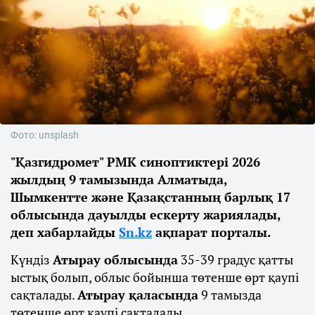
Фото: unsplash
"Қазгидромет" РМК синоптиктері 2026
жылдың 9 тамызында Алматыда,
Шымкентте және Қазақстанның барлық 17
облысында дауылды ескерту жариялады,
деп хабарлайды
Sn.kz
ақпарат порталы.
Күндіз
Атырау облысында
35-39 градус қатты
ыстық болып, облыс бойынша төтенше өрт қаупі
сақталады.
Атырау қаласында
9 тамызда
төтенше өрт қаупі сақталады.