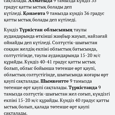
сақталады.
Алматыда
9 тамызда күндіз 35
градус қатты ыстық болады деп
күтіледі.
Қонаевта
9 тамызда күндіз 36 градус
қатты ыстық болады деп күтіледі.
Күндіз
Түркістан облысының
таулы
аудандарында өткінші жаңбыр жауып, найзағай
ойнайды деп күтіледі. Солтүстік-шығыстан
соққан желдің екпіні облыстың батысында,
солтүстігінде, таулы аудандарында 15-20 м/с
құрайды. Күндіз 40-41 градус қатты ыстық
болып, облыс бойынша төтенше өрт қаупі,
облыстың солтүстігінде, шығысында жоғары өрт
қаупі сақталады.
Шымкентте
9 тамызда
төтенше өрт қаупі сақталады.
Түркістанда
9
тамызда солтүстік-шығыстан жел соғып, күндізгі
екпіні 15-20 м/с құрайды. Күндіз 40 градус қатты
ыстық болып, қалада төтенше өрт қаупі
сақталады.