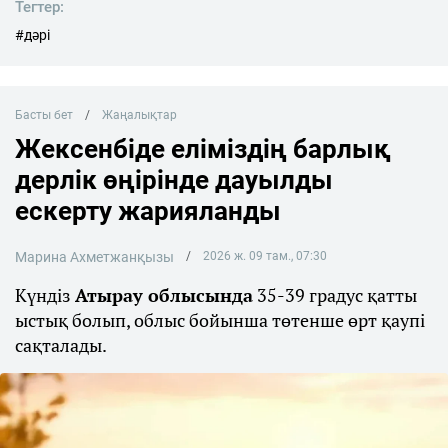
Тегтер:
#дәрі
Басты бет
Жаңалықтар
Жексенбіде еліміздің барлық
дерлік өңірінде дауылды
ескерту жарияланды
Марина Ахметжанқызы
2026 ж. 09 там., 07:30
Күндіз
Атырау облысында
35-39 градус қатты
ыстық болып, облыс бойынша төтенше өрт қаупі
сақталады.