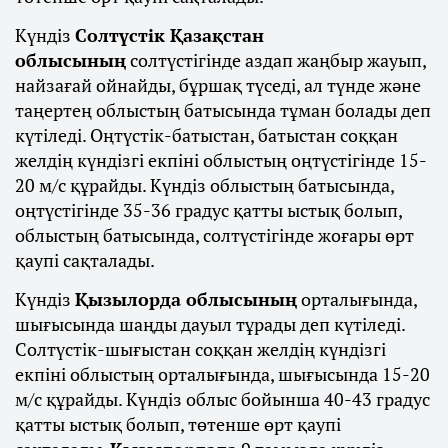
Күндіз
Солтүстік Қазақстан
облысының
солтүстігінде аздап жаңбыр жауып,
найзағай ойнайды, бұршақ түседі, ал түнде және
таңертең облыстың батысында тұман болады деп
күтіледі. Оңтүстік-батыстан, батыстан соққан
желдің күндізгі екпіні облыстың оңтүстігінде 15-
20 м/с құрайды. Күндіз облыстың батысында,
оңтүстігінде 35-36 градус қатты ыстық болып,
облыстың батысында, солтүстігінде жоғары өрт
қаупі сақталады.
Күндіз
Қызылорда облысының
орталығында,
шығысында шаңды дауыл тұрады деп күтіледі.
Солтүстік-шығыстан соққан желдің күндізгі
екпіні облыстың орталығында, шығысында 15-20
м/с құрайды. Күндіз облыс бойынша 40-43 градус
қатты ыстық болып, төтенше өрт қаупі