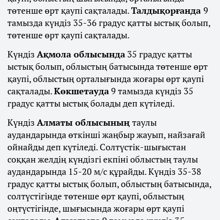
төтенше өрт қаупі сақталады.
Талдықорғанда
9
тамызда күндіз 35-36 градус қатты ыстық болып,
төтенше өрт қаупі сақталады.
Күндіз
Ақмола облысында
35 градус қатты
ыстық болып, облыстың батысында төтенше өрт
қаупі, облыстың орталығында жоғары өрт қаупі
сақталады.
Көкшетауда
9 тамызда күндіз 35
градус қатты ыстық болады деп күтіледі.
Күндіз
Алматы облысының
таулы
аудандарында өткінші жаңбыр жауып, найзағай
ойнайды деп күтіледі. Солтүстік-шығыстан
соққан желдің күндізгі екпіні облыстың таулы
аудандарында 15-20 м/с құрайды. Күндіз 35-38
градус қатты ыстық болып, облыстың батысында,
солтүстігінде төтенше өрт қаупі, облыстың
оңтүстігінде, шығысында жоғары өрт қаупі