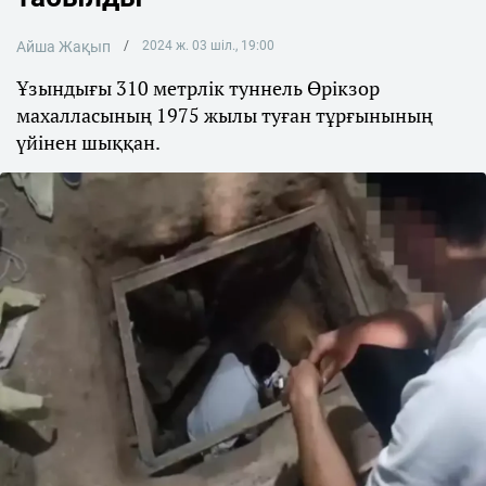
Айша Жақып
2024 ж. 03 шіл., 19:00
Ұзындығы 310 метрлік туннель Өрікзор
махалласының 1975 жылы туған тұрғынының
үйінен шыққан.