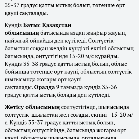
35-37 градус қатты ыстық болып, төтенше өрт
қаупі сақталады.
Күндіз
Батыс Қазақстан
облысының
батысында аздап жаңбыр жауып,
найзағай ойнайды деп күтіледі. Солтүстік-
батыстан соққан желдің күндізгі екпіні облыстың
батысында, оңтүстігінде 15-20 м/с құрайды.
Күндіз 35-38 градус қатты ыстық болып, облыс
бойынша төтенше өрт қаупі, облыстың солтүстік-
шығысында жоғары өрт қаупі
сақталады.
Оралда
9 тамызда күндіз 35-36
градус қатты ыстық болады деп күтіледі.
Жетісу облысының
солтүстігінде, шығысында
солтүстік-шығыстан жел соғады, екпіні - 15-20 м/
с. Күндіз 35-37 градус қатты ыстық болып,
облыстың оңтүстігінде, батысында жоғары өрт
қаупі, облыстың шығысында, орталығында