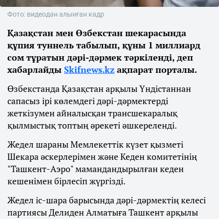
Фото: видеодан алынған кадр
Қазақстан мен Өзбекстан шекарасында
құпия туннель табылып, құны 1 миллиард
сом тұратын дәрі-дәрмек тәркіленді, деп
хабарлайды
Skifnews.kz
ақпарат порталы.
Өзбекстанда Қазақстан арқылы Үндістаннан
сапасыз ірі көлемдегі дәрі-дәрмектерді
жеткізумен айналысқан трансшекаралық
қылмыстық топтың әрекеті әшкереленді.
Жедел шараны Мемлекеттік күзет қызметі
Шекара әскерлерімен және Кеден комитетінің
"Ташкент-Аэро" мамандандырылған кеден
кешенімен бірлесіп жүргізді.
Жедел іс-шара барысында дәрі-дәрмектің келесі
партиясы Делиден Алматыға Ташкент арқылы