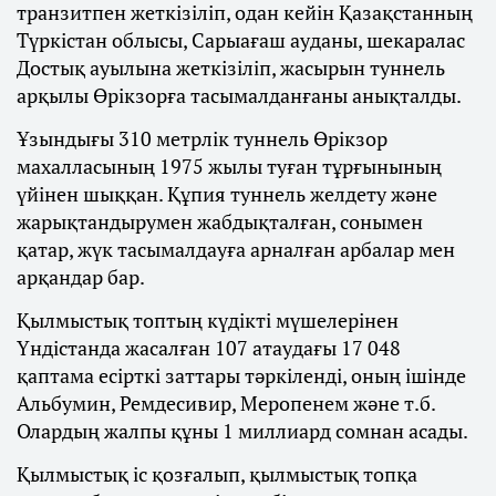
транзитпен жеткізіліп, одан кейін Қазақстанның
Түркістан облысы, Сарыағаш ауданы, шекаралас
Достық ауылына жеткізіліп, жасырын туннель
арқылы Өрікзорға тасымалданғаны анықталды.
Ұзындығы 310 метрлік туннель Өрікзор
махалласының 1975 жылы туған тұрғынының
үйінен шыққан. Құпия туннель желдету және
жарықтандырумен жабдықталған, сонымен
қатар, жүк тасымалдауға арналған арбалар мен
арқандар бар.
Қылмыстық топтың күдікті мүшелерінен
Үндістанда жасалған 107 атаудағы 17 048
қаптама есірткі заттары тәркіленді, оның ішінде
Альбумин, Ремдесивир, Меропенем және т.б.
Олардың жалпы құны 1 миллиард сомнан асады.
Қылмыстық іс қозғалып, қылмыстық топқа