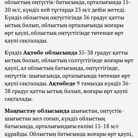
облыстың оңтүстік-батысында, орталығында 15-
20 м/с, күндіз кей тұстарда 23 м/с дейін жетеді.
Күндіз облыстың оңтүстігінде 36 градус қатты
ыстық болып, облыстың орталығында жоғары
өрт қаупі, облыстың оңтүстігінде төтенше өрт
қаупі сақталады.
Күндіз
Ақтөбе облысында
35-38 градус қатты
ыстық болып, облыстың солтүстігінде жоғары өрт
қаупі, ал облыстың батысында, оңтүстігінде,
оңтүстік-шығысында, орталығында төтенше өрт
қаупі сақталады.
Ақтөбеде
9 тамызда күндіз 36-
38 градус қатты ыстық болып, жоғары өрт қаупі
сақталады.
Маңғыстау облысында
шығыстан, оңтүстік-
шығыстан жел соғып, күндіз облыстың
батысында, орталығындағы екпіні 15-18 м/с
құрайды. Облыстың батысында жоғары өрт қаупі,