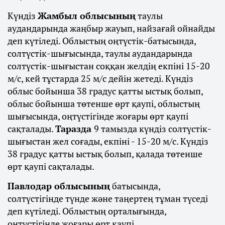
Күндіз
Жамбыл облысының
таулы
аудандарында жаңбыр жауып, найзағай ойнайды
деп күтіледі. Облыстың оңтүстік-батысында,
солтүстік-шығысында, таулы аудандарында
солтүстік-шығыстан соққан желдің екпіні 15-20
м/с, кей тұстарда 25 м/с дейін жетеді. Күндіз
облыс бойынша 38 градус қатты ыстық болып,
облыс бойынша төтенше өрт қаупі, облыстың
шығысында, оңтүстігінде жоғары өрт қаупі
сақталады.
Таразда
9 тамызда күндіз солтүстік-
шығыстан жел соғады, екпіні - 15-20 м/с. Күндіз
38 градус қатты ыстық болып, қалада төтенше
өрт қаупі сақталады.
Павлодар облысының
батысында,
солтүстігінде түнде және таңертең тұман түседі
деп күтіледі. Облыстың орталығында,
оңтүстігінде жоғары өрт қаупі