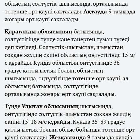
облыстың солтүстік-шығысында, орталығында
төтенше өрт қаупі сақталады.
Ақтауда
9 тамызда
жоғары өрт қаупі сақталады.
Қарағанды облысының
батысында,
солтүстігінде түнде және таңертең тұман түседі
деп күтіледі. Солтүстік-шығыстан, шығыстан
соққан желдің екпіні облыстың оңтүстігінде 15 м/
с құрайды. Күндіз облыстың оңтүстігінде 36
градус қатты ыстық болып, облыстың
шығысында, оңтүстігінде төтенше өрт қаупі, ал
облыстың батысында, солтүстігінде,
орталығында жоғары өрт қаупі сақталады.
Түнде
Ұлытау облысының
шығысында,
оңтүстігінде солтүстік-шығыстан соққан желдің
екпіні 15-18 м/с құрайды. Күндіз 35-39 градус
қатты ыстық болып, облыс бойынша төтенше өрт
қаупі сақталады.
Жезқазғанда
9 тамызда күндіз