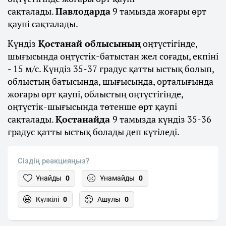
сақталады.
Павлодарда
9 тамызда жоғары өрт
қаупі сақталады.
Күндіз
Қостанай облысының
оңтүстігінде,
шығысында оңтүстік-батыстан жел соғады, екпіні
- 15 м/с. Күндіз 35-37 градус қатты ыстық болып,
облыстың батысында, шығысында, орталығында
жоғары өрт қаупі, облыстың оңтүстігінде,
оңтүстік-шығысында төтенше өрт қаупі
сақталады.
Қостанайда
9 тамызда күндіз 35-36
градус қатты ыстық болады деп күтіледі.
Сіздің реакцияңыз?
Ұнайды
0
Ұнамайды
0
Күлкілі
0
Ашулы
0