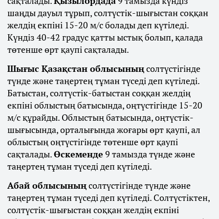
сақталады.
Қызылордада
9 тамызда күндіз
шаңды дауыл тұрып, солтүстік-шығыстан соққан
желдің екпіні 15-20 м/с болады деп күтіледі.
Күндіз 40-42 градус қатты ыстық болып, қалада
төтенше өрт қаупі сақталады.
Шығыс Қазақстан облысының
солтүстігінде
түнде және таңертең тұман түседі деп күтіледі.
Батыстан, солтүстік-батыстан соққан желдің
екпіні облыстың батысында, оңтүстігінде 15-20
м/с құрайды. Облыстың батысында, оңтүстік-
шығысында, орталығында жоғары өрт қаупі, ал
облыстың оңтүстігінде төтенше өрт қаупі
сақталады.
Өскеменде
9 тамызда түнде және
таңертең тұман түседі деп күтіледі.
Абай облысының
солтүстігінде түнде және
таңертең тұман түседі деп күтіледі. Солтүстіктен,
солтүстік-шығыстан соққан желдің екпіні