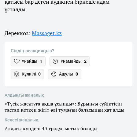
қатысы бар деген күдікпен бірнеше адам
ұсталды.
Дереккөз:
Massaget.kz
Сіздің реакцияңыз?
Ұнайды
1
Ұнамайды
2
Күлкілі
0
Ашулы
0
Алдыңғы жаңалық
«Түсік жасатуға ақша ұсынды»: Бұрынғы сүйіктісін
тастап кеткен жігіт әлі тумаған баласынан хат алды
Келесі жаңалық
Алдағы күндері 43 градус ыстық болады