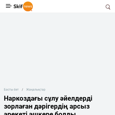
Басты бет
Жаңалықтар
Наркоздағы сұлу әйелдерді
зорлаған дәрігердің арсыз
әрекеті әшкере болды