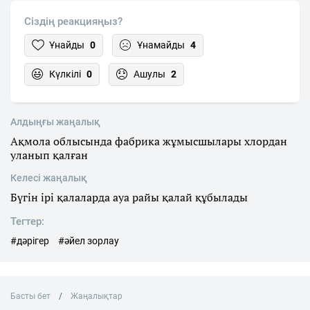
Сіздің реакцияңыз?
Ұнайды
0
Ұнамайды
4
Күлкілі
0
Ашулы
2
Алдыңғы жаңалық
Ақмола облысында фабрика жұмысшылары хлордан
уланып қалған
Келесі жаңалық
Бүгін ірі қалаларда ауа райы қалай құбылады
Тегтер:
#дәрігер
#әйел зорлау
Басты бет
Жаңалықтар