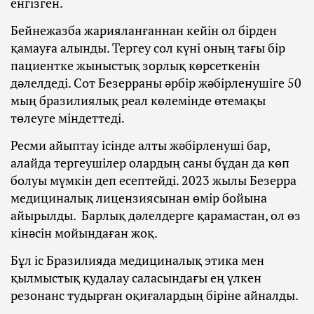
енгізген.
Бейнежазба жарияланғаннан кейін ол бірден
қамауға алынды. Тергеу сол күні оның тағы бір
пациентке жыныстық зорлық көрсеткенін
дәлелдеді. Сот Безерраны әрбір жәбірленушіге 50
мың бразилиялық реал көлемінде өтемақы
төлеуге міндеттеді.
Ресми айыптау ісінде алты жәбірленуші бар,
алайда тергеушілер олардың саны бұдан да көп
болуы мүмкін деп есептейді. 2023 жылы Безерра
медициналық лицензиясынан өмір бойына
айырылды. Барлық дәлелдерге қарамастан, ол өз
кінәсін мойындаған жоқ.
Бұл іс Бразилияда медициналық этика мен
қылмыстық қудалау саласындағы ең үлкен
резонанс тудырған оқиғалардың біріне айналды.