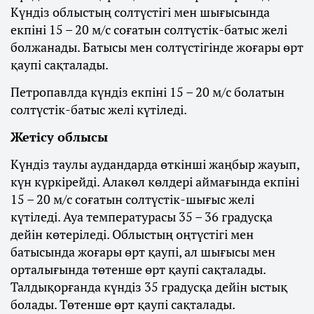
Күндіз облыстың солтүстігі мен шығысында
екпіні 15 – 20 м/с соғатын солтүстік-батыс желі
болжанады. Батысы мен солтүстігінде жоғары өрт
қаупі сақталады.
Петропавлда күндіз екпіні 15 – 20 м/с болатын
солтүстік-батыс желі күтіледі.
Жетісу облысы
Күндіз таулы аудандарда өткінші жаңбыр жауып,
күн күркірейді. Алакөл көлдері аймағында екпіні
15 – 20 м/с соғатын солтүстік-шығыс желі
күтіледі. Ауа температурасы 35 – 36 градусқа
дейін көтеріледі. Облыстың оңтүстігі мен
батысында жоғары өрт қаупі, ал шығысы мен
орталығында төтенше өрт қаупі сақталады.
Талдықорғанда күндіз 35 градусқа дейін ыстық
болады. Төтенше өрт қаупі сақталады.