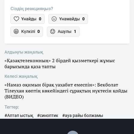
Сіздің реакцияңыз?
Ұнайды
0
Ұнамайды
0
Күлкілі
0
Ашулы
1
Алдыңғы жаңалық
«Қазақтелекомның» 2 бірдей қызметкері жұмыс
барысында қаза тапты
Келесі жаңалық
«Намаз оқимын бірақ уахабит емеспін»: Бекболат
Тілеухан көптің көкейіндегі сұрақтың нүктесін қойды
(ВИДЕО)
Тегтер:
#Аптап ыстық
#синоптик
#ауа райы болжамы