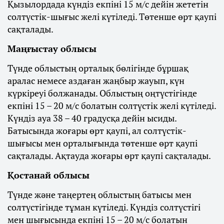
Қызылордада күндіз екпіні 15 м/с дейін жететін
солтүстік-шығыс желі күтіледі. Төтенше өрт қаупі
сақталады.
Маңғыстау облысы
Түнде облыстың орталық бөлігінде бұршақ
аралас немесе аздаған жаңбыр жауып, күн
күркіреуі болжанады. Облыстың оңтүстігінде
екпіні 15 – 20 м/с болатын солтүстік желі күтіледі.
Күндіз ауа 38 – 40 градусқа дейін ысиды.
Батысында жоғары өрт қаупі, ал солтүстік-
шығысы мен орталығында төтенше өрт қаупі
сақталады. Ақтауда жоғары өрт қаупі сақталады.
Қостанай облысы
Түнде және таңертең облыстың батысы мен
солтүстігінде тұман күтіледі. Күндіз солтүстігі
мен шығысында екпіні 15 – 20 м/с болатын