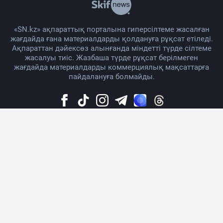
«SN.kz» ақпараттық порталына гиперсілтеме жасалған
жағдайда ғана материалдарды қолдануға рұқсат етіледі.
Ақпараттан дәйексөз алынғанда міндетті түрде сілтеме
жасалуы тиіс. Жазбаша түрде рұқсат берілмеген
жағдайда материалдарды коммерциялық мақсаттарға
пайдалануға болмайды.
Жоба жайында
Материалды қолдану тәртібі
Байланыс
Жарнама