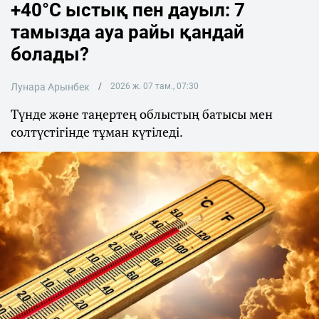
+40°C ыстық пен дауыл: 7
тамызда ауа райы қандай
болады?
Лунара Арынбек
2026 ж. 07 там., 07:30
Түнде және таңертең облыстың батысы мен
солтүстігінде тұман күтіледі.