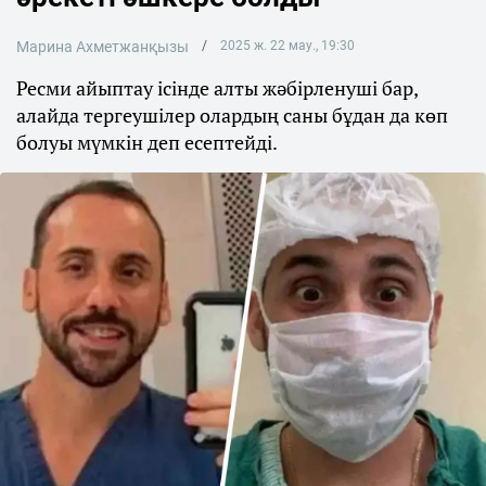
Марина Ахметжанқызы
2025 ж. 22 мау., 19:30
Ресми айыптау ісінде алты жәбірленуші бар,
алайда тергеушілер олардың саны бұдан да көп
болуы мүмкін деп есептейді.