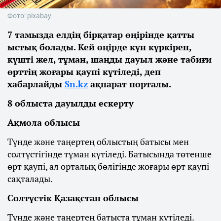
Фото: pixabay
7 тамызда елдің бірқатар өңірінде қатты
ыстық болады. Кей өңірде күн күркіреп,
күшті жел, тұман, шаңды дауыл және табиғи
өрттің жоғары қаупі күтіледі, деп
хабарлайды
Sn.kz
ақпарат порталы.
8 облыста дауылды ескерту
Ақмола облысы
Түнде және таңертең облыстың батысы мен
солтүстігінде тұман күтіледі. Батысында төтенше
өрт қаупі, ал орталық бөлігінде жоғары өрт қаупі
сақталады.
Солтүстік Қазақстан облысы
Түнде және таңертең батыста тұман күтіледі.