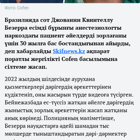
Фото: Cofen
Бразилияда сот Джованни Квинтеллу
Безерра есімді бұрынғы анестезиологты
наркоздағы пациент әйелдерді зорлағаны
үшін 30 жылға бас бостандығынан айырды,
деп хабарлайды
Skifnews.kz
ақпарат
поратлы жергілікті Cofen басылымына
сілтеме жасап.
2022 жылдың шілдесінде аурухана
қызметкерлері дәрігердің әрекеттерінен
күдіктеніп, оны жасырын түрде видеоға түсірген.
Бейнежазбада ес-түссіз жатқан әйелге дәрігердің
жыныстық зорлық әрекеттерін жасап жатқаны
анық көрінеді. Полицияның мәліметінше,
Безерра науқастарға әдейі шамадан тыс
мөлшерде тыныштандыратын дәрі-дәрмектер