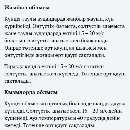
Жамбыл облысы
Күндіз таулы аудандарда жаңбыр жауып, күн
күркірейді. Оңтүстік-батыста, солтүстік-шығыста
және таулы аудандарда екпіні 15 – 20 м/с
болатын солтүстік-шығыс желі болжанады.
Өңірде төтенше өрт қаупі, ал шығысы мен
оңтүстігінде жоғары өрт қаупі сақталады.
Таразда күндіз екпіні 15 – 20 м/с соғатын
солтүстік-шығыс желі күтіледі. Төтенше өрт қаупі
сақталады.
Қызылорда облысы
Күндіз облыстың орталық бөлігінде шаңды дауыл
күтіледі. Солтүстік-шығыс желі 15 – 20 м/с дейін
күшейеді. Ауа температурасы 40 градусқа дейін
жетеді. Төтенше өрт қаупі сақталады.