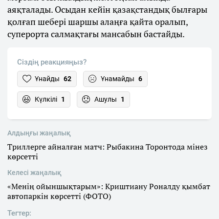
аяқталады. Осыдан кейін қазақстандық былғары
қолғап шебері шаршы алаңға қайта оралып,
суперорта салмақтағы мансабын бастайды.
Сіздің реакцияңыз?
Ұнайды
62
Ұнамайды
6
Күлкілі
1
Ашулы
1
Алдыңғы жаңалық
Триллерге айналған матч: Рыбакина Торонтода мінез
көрсетті
Келесі жаңалық
«Менің ойыншықтарым»: Криштиану Роналду қымбат
автопаркін көрсетті (ФОТО)
Тегтер: