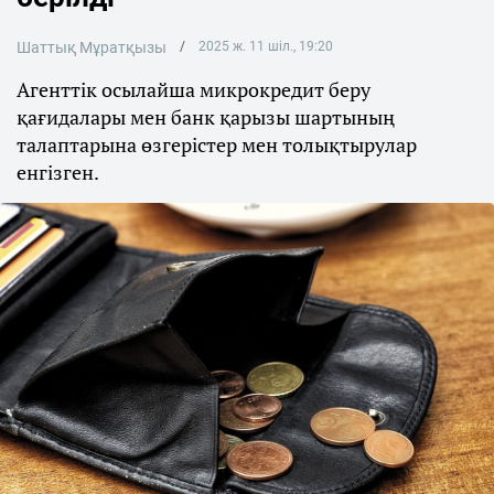
Шаттық Мұратқызы
2025 ж. 11 шіл., 19:20
Агенттік осылайша микрокредит беру
қағидалары мен банк қарызы шартының
талаптарына өзгерістер мен толықтырулар
енгізген.