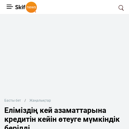
Басты бет
Жаңалықтар
Еліміздің кей азаматтарына
кредитін кейін өтеуге мүмкіндік
берілді