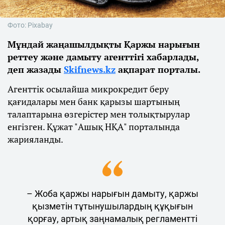
Фото: Pixabay
Мұндай жаңашылдықты Қаржы нарығын
реттеу және дамыту агенттігі хабарлады,
деп жазады
Skifnews.kz
ақпарат порталы.
Агенттік осылайша микрокредит беру
қағидалары мен банк қарызы шартының
талаптарына өзгерістер мен толықтырулар
енгізген. Құжат "Ашық НҚА" порталында
жарияланды.
– Жоба қаржы нарығын дамыту, қаржы
қызметін тұтынушылардың құқығын
қорғау, артық заңнамалық регламентті