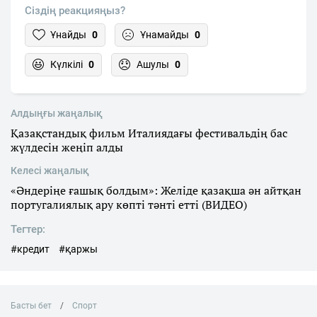
Сіздің реакцияңыз?
Ұнайды
0
Ұнамайды
0
Күлкілі
0
Ашулы
0
Алдыңғы жаңалық
Қазақстандық фильм Италиядағы фестивальдің бас
жүлдесін жеңіп алды
Келесі жаңалық
«Әндеріңе ғашық болдым»: Желіде қазақша ән айтқан
португалиялық ару көпті тәнті етті (ВИДЕО)
Тегтер:
#кредит
#қаржы
Басты бет
Спорт