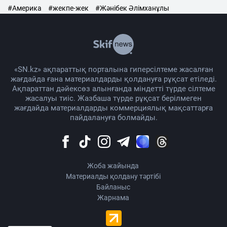
#Америка
#жекпе-жек
#Жәнібек Әлімханұлы
«SN.kz» ақпараттық порталына гиперсілтеме жасалған
жағдайда ғана материалдарды қолдануға рұқсат етіледі.
Ақпараттан дәйексөз алынғанда міндетті түрде сілтеме
жасалуы тиіс. Жазбаша түрде рұқсат берілмеген
жағдайда материалдарды коммерциялық мақсаттарға
пайдалануға болмайды.
Жоба жайында
Материалды қолдану тәртібі
Байланыс
Жарнама