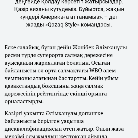
деңгейде қолдау көрсетіп жатырсыздар.
Қазір визаны күтудеміз. Бұйыртса, жақын
күндері Америкаға аттанамыз», – деп
жазды «Qazaq Style» командасы.
Еске салайық, бұған дейін Жәнібек Әлімханұлы
ресми түрде суперорта салмақ дәрежесіне
ауысқанын жариялаған болатын. Осыған
байланысты ол орта салмақтағы WBO әлем
чемпионы атағынан бас тартты. Кейін ұйым
қазақстандық боксшыны жаңа салмақ
дәрежесінің рейтингінде екінші орынға
орналастырды.
Қазіргі уақытта Әлімханұлы допингке
байланысты берілген уақытша
дисквалификациясын өтеп жатыр. Оның жаза
мерзімі осы жылдың желтоқсан айында