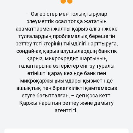
– Өзгерістер мен толықтырулар
әлеуметтік осал топқа жататын
азаматтармен жалпы қарыз алған жеке
тұлғалардың проблемалық берешегін
реттеу тетіктерінің тиімділігін арттыруға,
сондай-ақ қарыз алушылардың банктік
қарыз, микрокредит шартының
талаптарына өзгерістер енгізу туралы
өтінішті қарау кезінде банк пен
микроқаржы ұйымдары қызметінде
ашықтық пен біркелкілікті қамтамасыз
етуге бағытталған, – деп қоса кетті
Қаржы нарығын реттеу және дамыту
агенттігі.