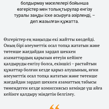
болдырмау мәселелері бойынша
өзгерістер мен толықтырулар енгізу
туралы заңды іске асыруға әзірленді, –
деп жазылған құжатта.
Өзгерістер ең маңызды екі жайтты көздейді.
Оның бірі әлеуметтік осал топқа жататын және
төтенше жағдайдан зардап шеккен
азаматтардың қарызын өтеуін кейінге
қалдыруды енгізу болса, екіншісі – растайтын
құжаттар болған кезде қарыз алушының, яғни
әлеуметтік осал топқа жататын және төтенше
жағдайдан зардап шеккен азаматтың табысы
төмендеген кезде комиссиясыз кемінде үш айға
кейінге қалдыру міндетін белгілеу.