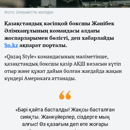
Фото: Әлеуметтік желіден
Қазақстандық кәсіпқой боксшы Жәнібек
Әлімханұлының командасы алдағы
жоспарларымен бөлісті, деп хабарлайды
Sn.kz
ақпарат порталы.
«Qazaq Style» командасының мәліметінше,
қазақстандық боксшы қазір АҚШ визасын күтіп
отыр және құжат дайын болған жағдайда жақын
күндері Америкаға аттанады.
«Бәрі қайта басталды! Жақсы басталған
сияқты. Жанкүйерлер, сіздерге мың
алғыс! Өз қазағым деп өте жоғары