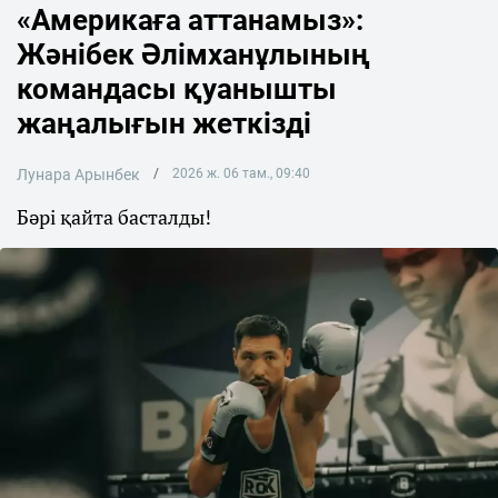
«Америкаға аттанамыз»:
Жәнібек Әлімханұлының
командасы қуанышты
жаңалығын жеткізді
Лунара Арынбек
2026 ж. 06 там., 09:40
Бәрі қайта басталды!