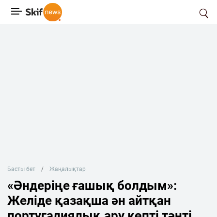
Басты бет
Жаңалықтар
«Әндеріңе ғашық болдым»:
Желіде қазақша ән айтқан
португалиялық ару көпті тәнті