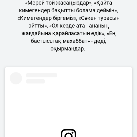
«Мерей той жасаңыздар», «Қайта
кимегендер бақытты болама деймін»,
«Кимегендер біргеміз», «Сәкен турасын
айтты», «Ол кезде ата - ананың
жағдайына қарайласатын едік», «Ең
бастысы ақ махаббат» - деді,
оқырмандар.