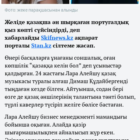
Фото: жеке парақшасынан алынды
Желіде қазақша ән шырқаған португалдық
қыз көпті сүйсіндірді, деп
хабарлайды
Skifnews.kz
ақпарат
порталы
Stan.kz
сілтеме жасап.
Өнері басқаларға ұнағаны соншалық, оған
көпшілік “қазаққа келін бол” деп ұсыныстар
қалдырған. 24 жастағы Лара Алейшу қазақ
музыкасы туралы алғаш Димаш Құдайбергенді
тыңдаған кезде білген. Айтуынша, содан бері
өзге де қазақ әншілерінің талантына тәнті болып,
түрлі каверлер түсіріп желіге бөлісе бастаған.
Лара Алейшу бизнес менеджменті мамандығы
бойынша оқыған. Алайда қазір
шығармашылықпен айналысып жүр екен.