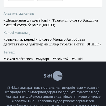
Алдыңғы жаңалық
«Шыдамның да шегі бар!»: Танымал блогер Бағдагүл
емшіні сотқа бермек (ФОТО)
Келесі жаңалық
«Біліктілік керек!»: Блогер Мөлдір Анарбаева
депутаттыққа үміткер әншілер туралы айтты (ВИДЕО)
Тегтер:
#Сәкен Майғазиев
#МузАрт
#бесік той
#әншісі
«SN.kz» ақпараттық порталына гиперсілтеме жасалған
жағдайда ғана материалдарды қолдануға рұқсат етіледі.
Ақпараттан дәйексөз алынғанда міндетті түрде сілтеме
жасалуы тиіс. Жазбаша түрде рұқсат берілмеген
жағдайда материалдарды коммерциялық мақсаттарға