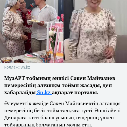
коллаж: Sn.kz
МузАРТ тобының әншісі Сәкен Майғазиев
немересінің алғашқы тойын жасады, деп
хабарлайды
Sn.kz
ақпарат порталы.
Әлеуметтік желіде Сәкен Майғазиевтің алғашқы
немересінің бесік тойы талқыға түсті. Әнші әйелі
Динараға тәтті бәліш ұсынып, өздерінің үлкен
тойларының болмағанын мәлім етті.