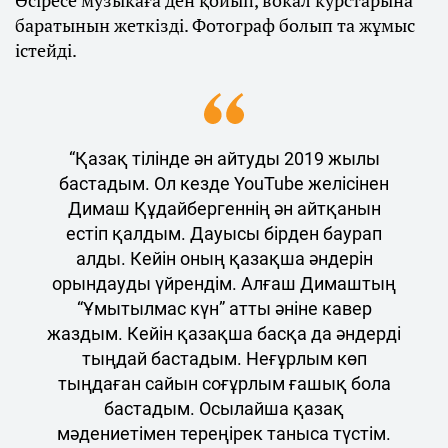
Әсіресе музыкаға ден қойып, вокал курстарына
баратынын жеткізді. Фотограф болып та жұмыс
істейді.
“Қазақ тілінде ән айтуды 2019 жылы
бастадым. Ол кезде YouTube желісінен
Димаш Құдайбергеннің ән айтқанын
естіп қалдым. Дауысы бірден баурап
алды. Кейін оның қазақша әндерін
орындауды үйрендім. Алғаш Димаштың
“Ұмытылмас күн” атты әніне кавер
жаздым. Кейін қазақша басқа да әндерді
тыңдай бастадым. Неғұрлым көп
тыңдаған сайын соғұрлым ғашық бола
бастадым. Осылайша қазақ
мәдениетімен тереңірек таныса түстім.