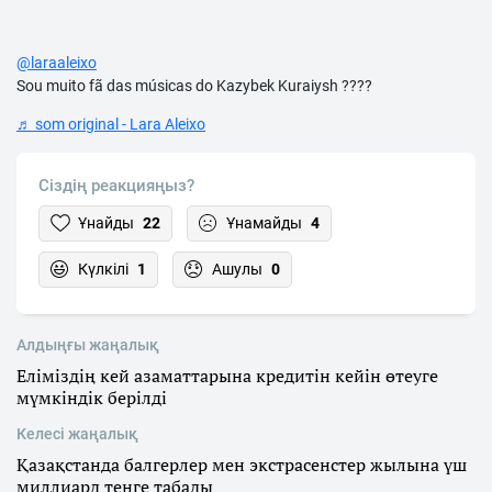
@laraaleixo
Sou muito fã das músicas do Kazybek Kuraiysh ????
♬ som original - Lara Aleixo
Сіздің реакцияңыз?
Ұнайды
22
Ұнамайды
4
Күлкілі
1
Ашулы
0
Алдыңғы жаңалық
Еліміздің кей азаматтарына кредитін кейін өтеуге
мүмкіндік берілді
Келесі жаңалық
Қазақстанда балгерлер мен экстрасенстер жылына үш
миллиард теңге табады