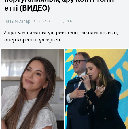
етті (ВИДЕО)
Назым Сапар
2025 ж. 11 шіл., 18:40
Лара Қазақстанға үш рет келіп, сахнаға шығып,
өнер көрсетіп үлгерген.