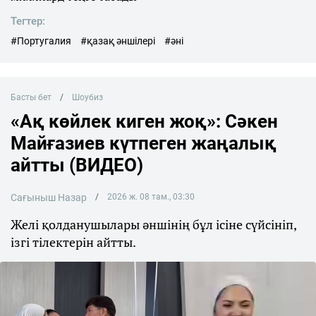
Тегтер:
#Португалия
#қазақ әншілері
#әні
Басты бет
Шоубиз
«Ақ көйлек киген жоқ»: Сәкен
Майғазиев күтпеген жаңалық
айтты (ВИДЕО)
Сағыныш Назар
2026 ж. 08 там., 03:30
Желі қолданушылары әншінің бұл ісіне сүйсініп,
ізгі тілектерін айтты.