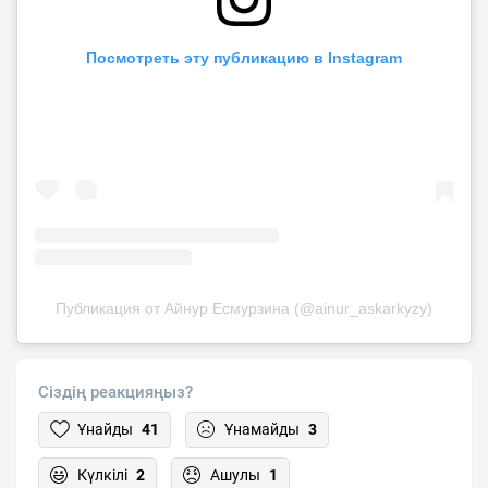
Посмотреть эту публикацию в Instagram
Публикация от Айнур Есмурзина (@ainur_askarkyzy)
Сіздің реакцияңыз?
Ұнайды
41
Ұнамайды
3
Күлкілі
2
Ашулы
1