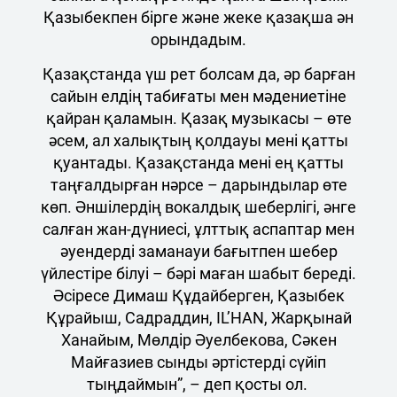
Қазыбекпен бірге және жеке қазақша ән
орындадым.
Қазақстанда үш рет болсам да, әр барған
сайын елдің табиғаты мен мәдениетіне
қайран қаламын. Қазақ музыкасы – өте
әсем, ал халықтың қолдауы мені қатты
қуантады. Қазақстанда мені ең қатты
таңғалдырған нәрсе – дарындылар өте
көп. Әншілердің вокалдық шеберлігі, әнге
салған жан-дүниесі, ұлттық аспаптар мен
әуендерді заманауи бағытпен шебер
үйлестіре білуі – бәрі маған шабыт береді.
Әсіресе Димаш Құдайберген, Қазыбек
Құрайыш, Садраддин, IL’HAN, Жарқынай
Ханайым, Мөлдір Әуелбекова, Сәкен
Майғазиев сынды әртістерді сүйіп
тыңдаймын”, – деп қосты ол.