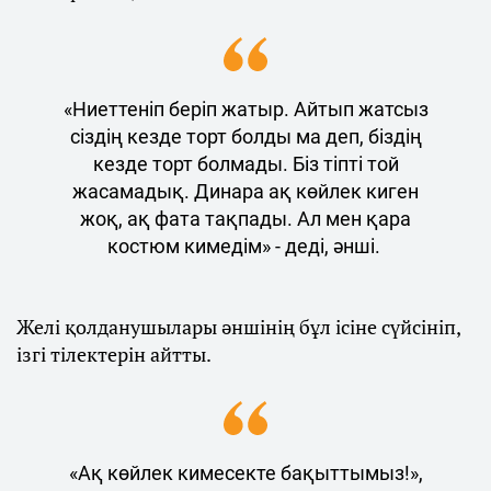
«Ниеттеніп беріп жатыр. Айтып жатсыз
сіздің кезде торт болды ма деп, біздің
кезде торт болмады. Біз тіпті той
жасамадық. Динара ақ көйлек киген
жоқ, ақ фата тақпады. Ал мен қара
костюм кимедім» - деді, әнші.
Желі қолданушылары әншінің бұл ісіне сүйсініп,
ізгі тілектерін айтты.
«Ақ көйлек кимесекте бақыттымыз!»,