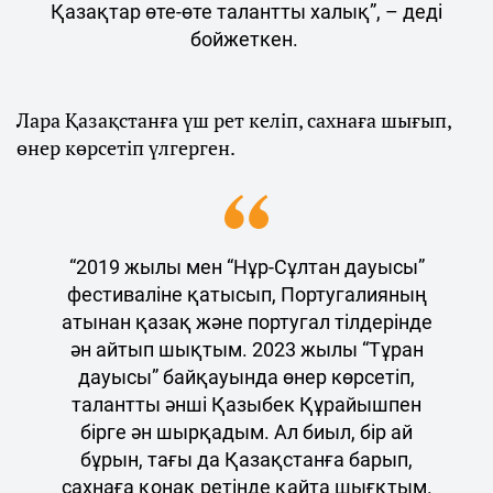
Қазақтар өте-өте талантты халық”, – деді
бойжеткен.
Лара Қазақстанға үш рет келіп, сахнаға шығып,
өнер көрсетіп үлгерген.
“2019 жылы мен “Нұр-Сұлтан дауысы”
фестиваліне қатысып, Португалияның
атынан қазақ және португал тілдерінде
ән айтып шықтым. 2023 жылы “Тұран
дауысы” байқауында өнер көрсетіп,
талантты әнші Қазыбек Құрайышпен
бірге ән шырқадым. Ал биыл, бір ай
бұрын, тағы да Қазақстанға барып,
сахнаға қонақ ретінде қайта шығқтым.