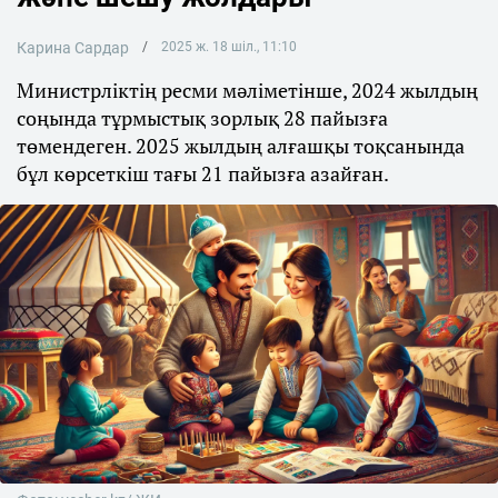
Карина Сардар
2025 ж. 18 шіл., 11:10
Министрліктің ресми мәліметінше, 2024 жылдың
соңында тұрмыстық зорлық 28 пайызға
төмендеген. 2025 жылдың алғашқы тоқсанында
бұл көрсеткіш тағы 21 пайызға азайған.