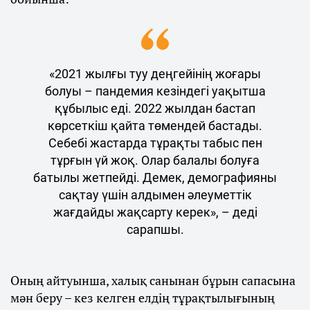
«2021 жылғы туу деңгейінің жоғары
болуы – пандемия кезіндегі уақытша
құбылыс еді. 2022 жылдан бастап
көрсеткіш қайта төмендей бастады.
Себебі жастарда тұрақты табыс пен
тұрғын үй жоқ. Олар балалы болуға
батылы жетпейді. Демек, демографияны
сақтау үшін алдымен әлеуметтік
жағдайды жақсарту керек», – деді
сарапшы.
Оның айтуынша, халық санынан бұрын сапасына
мән беру – кез келген елдің тұрақтылығының