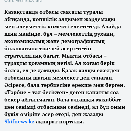
Фото: vecher.kz/ ЖИ
Қазақстанда отбасы саясаты туралы
айтқанда, көпшілік алдымен жәрдемақы
мен әлеуметтік көмекті елестетеді. Алайда
шын мәнінде, бұл – мемлекеттің рухани,
экономикалық және демографиялық
болашағына тікелей әсер ететін
стратегиялық бағыт. Мықты отбасы –
тұрақты қоғамның негізі. Ал қоғам берік
болса, ел де дамиды. Қазақ халқы ежелден
отбасыны шағын мемлекет деп санаған.
Әсіресе, бала тәрбиесіне ерекше мән берген.
«Тәрбие – тал бесіктен» деген қанатты сөз
бекер айтылмаған. Бала алғашқы махаббат
пен сенімді отбасынан сезінеді, ал бұл оның
бүкіл өміріне әсер етеді, деп жазады
Skifnews.kz
ақпарат порталы.