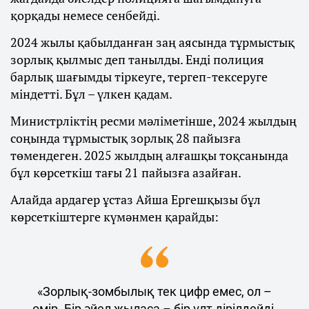
қорқады немесе сенбейді.
2024 жылы қабылданған заң аясында тұрмыстық
зорлық қылмыс деп танылды. Енді полиция
барлық шағымды тіркеуге, тергеп-тексеруге
міндетті. Бұл – үлкен қадам.
Министрліктің ресми мәліметінше, 2024 жылдың
соңында тұрмыстық зорлық 28 пайызға
төмендеген. 2025 жылдың алғашқы тоқсанында
бұл көрсеткіш тағы 21 пайызға азайған.
Алайда ардагер ұстаз Айша Ергешқызы бұл
көрсеткіштерге күмәнмен қарайды:
«Зорлық-зомбылық тек цифр емес, ол –
өмір. Бір әйел жыласа – бір ұлт дірілдейді.