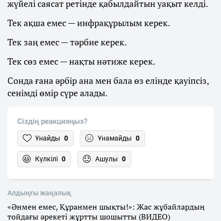
жүйелі саясат ретінде қабылдайтын уақыт келді.
Тек ақша емес — инфрақұрылым керек.
Тек заң емес — тәрбие керек.
Тек сөз емес — нақты нәтиже керек.
Сонда ғана әрбір ана мен бала өз елінде қауіпсіз,
сенімді өмір сүре алады.
Сіздің реакцияңыз?
Ұнайды
0
Ұнамайды
0
Күлкілі
0
Ашулы
0
Алдыңғы жаңалық
«Әнмен емес, Құранмен шықты!»: Жас жұбайлардың
тойдағы әрекеті жұртты шошытты (ВИДЕО)