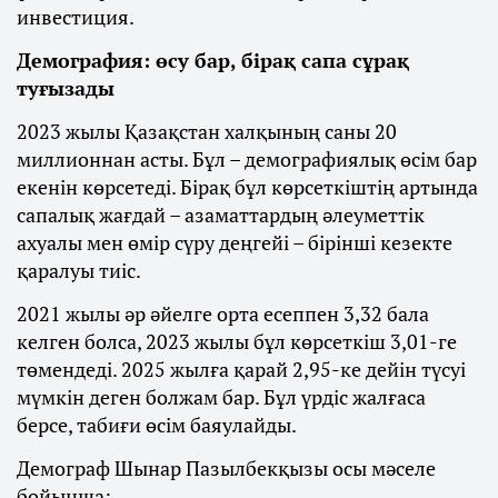
инвестиция.
Демография: өсу бар, бірақ сапа сұрақ
туғызады
2023 жылы Қазақстан халқының саны 20
миллионнан асты. Бұл – демографиялық өсім бар
екенін көрсетеді. Бірақ бұл көрсеткіштің артында
сапалық жағдай – азаматтардың әлеуметтік
ахуалы мен өмір сүру деңгейі – бірінші кезекте
қаралуы тиіс.
2021 жылы әр әйелге орта есеппен 3,32 бала
келген болса, 2023 жылы бұл көрсеткіш 3,01-ге
төмендеді. 2025 жылға қарай 2,95-ке дейін түсуі
мүмкін деген болжам бар. Бұл үрдіс жалғаса
берсе, табиғи өсім баяулайды.
Демограф Шынар Пазылбекқызы осы мәселе
бойынша: