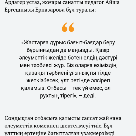
Ардагер ұстаз, жоғары санатты педагог Айша
Ергешқызы Ерназарова бұл туралы:
«Жастарға дұрыс бағыт-бағдар беру
бұрынғыдан да маңызды. Қазір
әлеуметтік желіде бөтен елдің дәстүрі
мен тәрбиесі жүр. Біз оларға өзіміздің
қазақы тәрбиені ұғынықты тілде
жеткізбесек, ұлт ретінде әлсіреп
қаламыз. Отбасы – тек үй емес, ол –
рухтың тірегі», – деді.
Сондықтан отбасыға қатысты саясат жай ғана
әлеуметтік көмекпен шектелмеуі тиіс. Бұл –
ұлттың ертеңіне бағытталған ұзақмерзімді