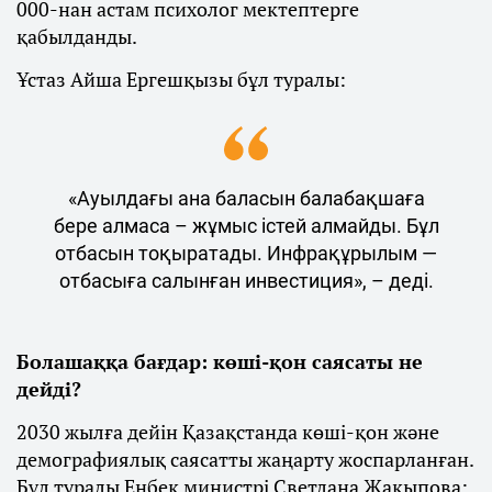
000-нан астам психолог мектептерге
қабылданды.
Ұстаз Айша Ергешқызы бұл туралы:
«Ауылдағы ана баласын балабақшаға
бере алмаса – жұмыс істей алмайды. Бұл
отбасын тоқыратады. Инфрақұрылым —
отбасыға салынған инвестиция», – деді.
Болашаққа бағдар: көші-қон саясаты не
дейді?
2030 жылға дейін Қазақстанда көші-қон және
демографиялық саясатты жаңарту жоспарланған.
Бұл туралы Еңбек министрі Светлана Жақыпова: