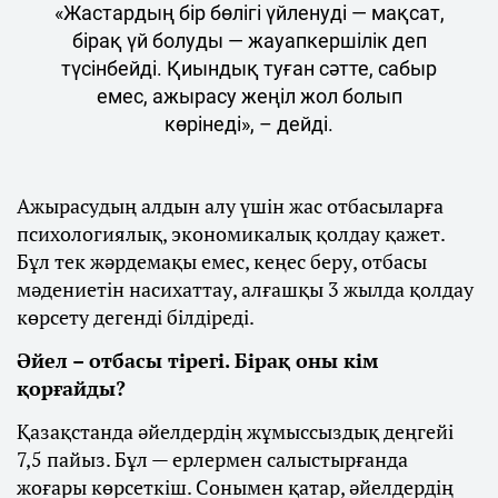
«Жастардың бір бөлігі үйленуді — мақсат,
бірақ үй болуды — жауапкершілік деп
түсінбейді. Қиындық туған сәтте, сабыр
емес, ажырасу жеңіл жол болып
көрінеді», – дейді.
Ажырасудың алдын алу үшін жас отбасыларға
психологиялық, экономикалық қолдау қажет.
Бұл тек жәрдемақы емес, кеңес беру, отбасы
мәдениетін насихаттау, алғашқы 3 жылда қолдау
көрсету дегенді білдіреді.
Әйел – отбасы тірегі. Бірақ оны кім
қорғайды?
Қазақстанда әйелдердің жұмыссыздық деңгейі
7,5 пайыз. Бұл — ерлермен салыстырғанда
жоғары көрсеткіш. Сонымен қатар, әйелдердің