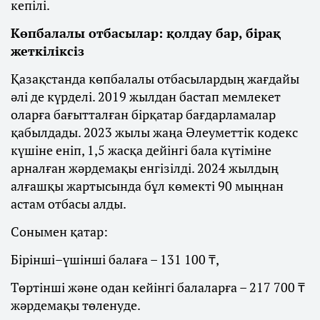
кепілі.
Көпбалалы отбасылар: қолдау бар, бірақ
жеткіліксіз
Қазақстанда көпбалалы отбасылардың жағдайы
әлі де күрделі. 2019 жылдан бастап мемлекет
оларға бағытталған бірқатар бағдарламалар
қабылдады. 2023 жылы жаңа Әлеуметтік кодекс
күшіне еніп, 1,5 жасқа дейінгі бала күтіміне
арналған жәрдемақы енгізілді. 2024 жылдың
алғашқы жартысында бұл көмекті 90 мыңнан
астам отбасы алды.
Сонымен қатар:
Бірінші–үшінші балаға – 131 100 ₸,
Төртінші және одан кейінгі балаларға – 217 700 ₸
жәрдемақы төленуде.