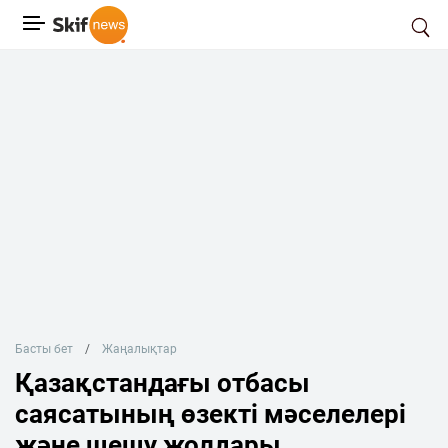
Басты бет
Жаңалықтар
Қазақстандағы отбасы
саясатының өзекті мәселелері
және шешу жолдары