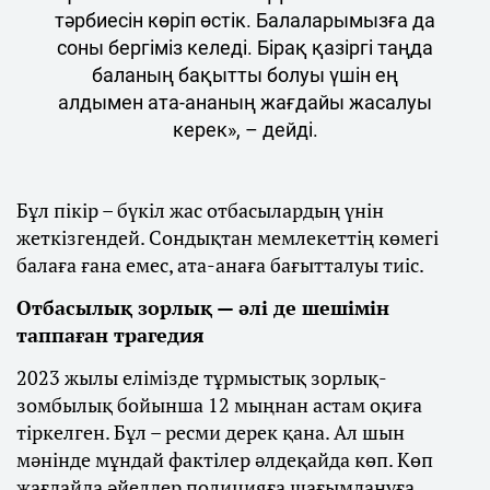
тәрбиесін көріп өстік. Балаларымызға да
соны бергіміз келеді. Бірақ қазіргі таңда
баланың бақытты болуы үшін ең
алдымен ата-ананың жағдайы жасалуы
керек», – дейді.
Бұл пікір – бүкіл жас отбасылардың үнін
жеткізгендей. Сондықтан мемлекеттің көмегі
балаға ғана емес, ата-анаға бағытталуы тиіс.
Отбасылық зорлық — әлі де шешімін
таппаған трагедия
2023 жылы елімізде тұрмыстық зорлық-
зомбылық бойынша 12 мыңнан астам оқиға
тіркелген. Бұл – ресми дерек қана. Ал шын
мәнінде мұндай фактілер әлдеқайда көп. Көп
жағдайда әйелдер полицияға шағымдануға