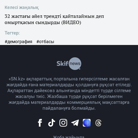
Келесі жаңалық
32 жастағы әйел трендті қайталаймын деп
омыртқасын сындырды (ВИДЕО)
Тегтер:
#демография
#отбасы
«SN.kz» ақпараттық порталына гиперсілтеме жасалған
жағдайда ғана материалдарды қолдануға рұқсат етіледі.
Ақпараттан дәйексөз алынғанда міндетті түрде сілтеме
жасалуы тиіс. Жазбаша түрде рұқсат берілмеген
жағдайда материалдарды коммерциялық мақсаттарға
пайдалануға болмайды.
Жоба жайында