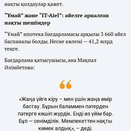
нақты қолдаулар қажет.
“Ұмай” және “IT-Aiel”: әйелге арналған
нақты шешімдер
“Ұмай” ипотека бағдарламасы арқылы 3 660 әйел
баспаналы болды. Несие көлемі — 41,2 млрд
теңге.
Бағдарлама қатысушысы, ана Мақпал
Әлімбетова:
«Жаңа үйге кіру – мен үшін жаңа өмір
бастау. Бұрын баламмен пәтерден
пәтерге көшіп жүрдік. Енді өз үйім бар.
Бұл — сенімділік. Мемлекеттен нақты
көмек алдық», – деді.