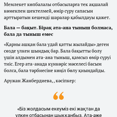
Мемлекет көпбалалы отбасыларға тек ақшалай
көмекпен шектелмей, өмір сүру сапасын
арттыратын кешенді шаралар қабылдауы қажет.
Бала — бақыт. Бірақ ата-ана тыныш болмаса,
бала да тыныш емес
«Қарны ашқан бала удай қатты жылайды» деген
сөзде үлкен шындық бар. Бала бақытты болу
үшін алдымен ата-ана тыныш, қамсыз өмір сүруі
тиіс. Егер ата-анада күнкөріс мәселесі басым
болса, бала тәрбиесіне көңіл бөлу қиындайды.
Аружан Жанбердиева, , кәсіпкер:
«Біз жолдасым екеуміз екі жақтан да
үлкен отбасынан шыққанбыз. Ата-әже