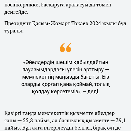
кәсіпкерлікке, басқаруға араласуы да төмен
деңгейде.
Президент Қасым-Жомарт Тоқаев 2024 жылы бұл
туралы:
«Әйелдердің шешім қабылдайтын
лауазымдардағы үлесін арттыру —
мемлекеттің маңызды бағыты. Біз
оларды қорғап қана қоймай, толық
қолдау көрсетеміз», – деді.
Қазіргі таңда мемлекеттік қызметте әйелдер
саны — 55,8 пайыз, ал басшылық қызметте — 39,1
пайыз. Бұл алға ілгерілеудің белгісі, бірақ әлі де