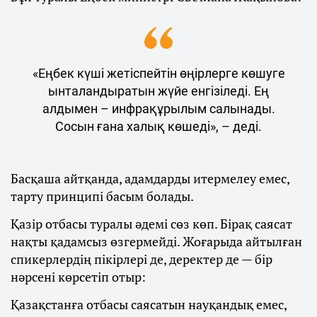
«Еңбек күші жетіспейтін өңірлерге көшуге
ынталандыратын жүйе енгізіледі. Ең
алдымен – инфрақұрылым салынады.
Сосын ғана халық көшеді», – деді.
Басқаша айтқанда, адамдарды итермелеу емес,
тарту принципі басым болады.
Қазір отбасы туралы әдемі сөз көп. Бірақ саясат
нақты қадамсыз өзгермейді. Жоғарыда айтылған
спикерлердің пікірлері де, деректер де — бір
нәрсені көрсетіп отыр:
Қазақстанға отбасы саясатын науқандық емес,