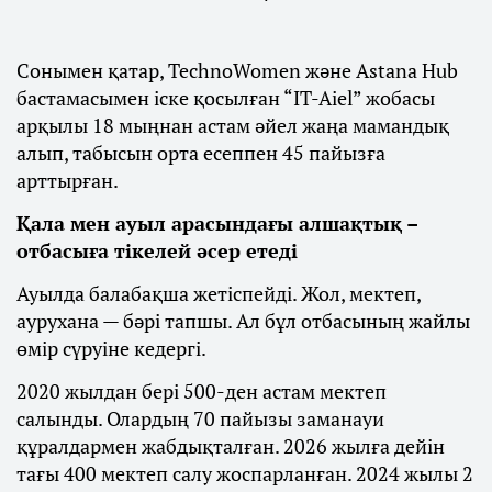
Сонымен қатар, TechnoWomen және Astana Hub
бастамасымен іске қосылған “IT-Aiel” жобасы
арқылы 18 мыңнан астам әйел жаңа мамандық
алып, табысын орта есеппен 45 пайызға
арттырған.
Қала мен ауыл арасындағы алшақтық –
отбасыға тікелей әсер етеді
Ауылда балабақша жетіспейді. Жол, мектеп,
аурухана — бәрі тапшы. Ал бұл отбасының жайлы
өмір сүруіне кедергі.
2020 жылдан бері 500-ден астам мектеп
салынды. Олардың 70 пайызы заманауи
құралдармен жабдықталған. 2026 жылға дейін
тағы 400 мектеп салу жоспарланған. 2024 жылы 2