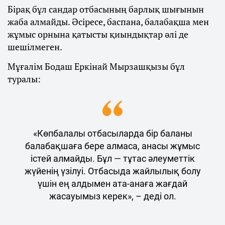
Бірақ бұл сандар отбасының барлық шығынын
жаба алмайды. Әсіресе, баспана, балабақша мен
жұмыс орнына қатысты қиындықтар әлі де
шешілмеген.
Мұғалім Бодаш Еркінай Мырзашқызы бұл
туралы:
«Көпбалалы отбасыларда бір баланы
балабақшаға бере алмаса, анасы жұмыс
істей алмайды. Бұл — тұтас әлеуметтік
жүйенің үзілуі. Отбасыда жайлылық болу
үшін ең алдымен ата-анаға жағдай
жасауымыз керек», – деді ол.