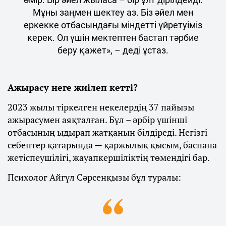
Мұны заңмен шектеу аз. Біз әйел мен
еркекке отбасындағы міндетті үйретуіміз
керек. Ол үшін мектептен бастап тәрбие
беру қажет», – деді ұстаз.
Ажырасу неге жиілеп кетті?
2023 жылы тіркелген некелердің 37 пайызы
ажырасумен аяқталған. Бұл – әрбір үшінші
отбасының ыдырап жатқанын білдіреді. Негізгі
себептер қатарында — қаржылық қысым, баспана
жетіспеушілігі, жауапкершіліктің төмендігі бар.
Психолог Айгүл Сәрсенқызы бұл туралы: