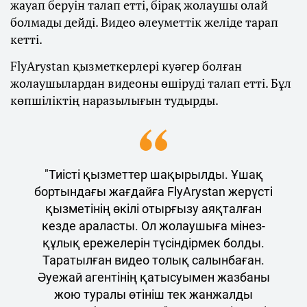
жауап беруін талап етті, бірақ жолаушы олай
болмады дейді. Видео әлеуметтік желіде тарап
кетті.
FlyArystan қызметкерлері куәгер болған
жолаушылардан видеоны өшіруді талап етті. Бұл
көпшіліктің наразылығын тудырды.
"Тиісті қызметтер шақырылды. Ұшақ
бортындағы жағдайға FlyArystan жерүсті
қызметінің өкілі отырғызу аяқталған
кезде араласты. Ол жолаушыға мінез-
құлық ережелерін түсіндірмек болды.
Таратылған видео толық салынбаған.
Әуежай агентінің қатысуымен жазбаны
жою туралы өтініш тек жанжалды