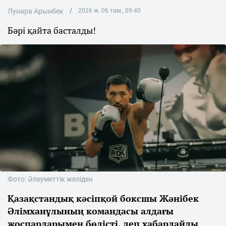
Лунара Арынбек
2026 ж. 06 там., 09:40
Бәрі қайта басталды!
Фото: Әлеуметтік желіден
Қазақстандық кәсіпқой боксшы Жәнібек
Әлімханұлының командасы алдағы
жоспарларымен бөлісті, деп хабарлайды