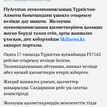
FlyArystan әуекомпаниясының Түркістан-
Алматы бағытындағы ұшақта отырғызу
кезінде дау шықты. Жолаушы
әуекомпаниясының қызметкерінен қазақша
жауап беруді талап етіп, арты жанжалға
ұласқан, деп хабарлайды
Skifnews.kz
ақпарат порталы.
Оқиға 17 тамызда Түркістан әуежайында FS7162
рейсіне отырғызу кезінде болған.
Тасымалдаушының айтуынша, жанжал кезінде
әйел әуежай қызметкерін итеріп жіберген.
Жағдай жанжалға ұласып, қызметтер
шақырылды. Салдарынан рейс үш сағатқа
кешіктірілді.
Жолаушы қызметкерлердің мемлекеттік тілде