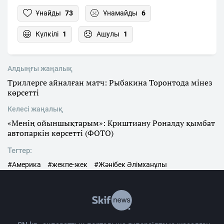
Ұнайды
73
Ұнамайды
6
Күлкілі
1
Ашулы
1
Алдыңғы жаңалық
Триллерге айналған матч: Рыбакина Торонтода мінез
көрсетті
Келесі жаңалық
«Менің ойыншықтарым»: Криштиану Роналду қымбат
автопаркін көрсетті (ФОТО)
Тегтер:
#Америка
#жекпе-жек
#Жәнібек Әлімханұлы