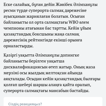
Еске салайық, бұған дейін Жәнібек Әлімханұлы
ресми түрде суперорта салмақ дәрежесіне
ауысқанын жариялаған болатын. Осыған
байланысты ол орта салмақтағы WBO әлем
чемпионы атағынан бас тартты. Кейін ұйым
қазақстандық боксшыны жаңа салмақ
дәрежесінің рейтингінде екінші орынға
орналастырды.
Қазіргі уақытта Әлімханұлы допингке
байланысты берілген уақытша
дисквалификациясын өтеп жатыр. Оның жаза
мерзімі осы жылдың желтоқсан айында
аяқталады. Осыдан кейін қазақстандық былғары
қолғап шебері шаршы алаңға қайта оралып,
суперорта салмақтағы мансабын бастайды.
Сіздің реакцияңыз?