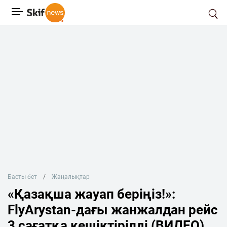
Басты бет
Жаңалықтар
«Қазақша жауап беріңіз!»:
FlyArystan-дағы жанжалдан рейс
3 cағатқа кешіктірілді (ВИДЕО)