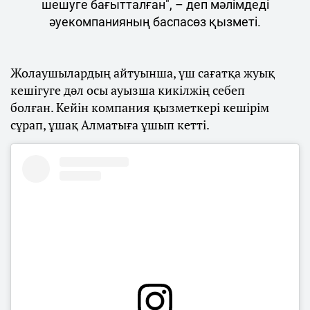
шешуге бағытталған", – деп мәлімдеді
әуекомпанияның баспасөз қызметі.
Жолаушылардың айтуынша, үш сағатқа жуық
кешігуге дәл осы ауызша кикілжің себеп
болған. Кейін компания қызметкері кешірім
сұрап, ұшақ Алматыға ұшып кетті.