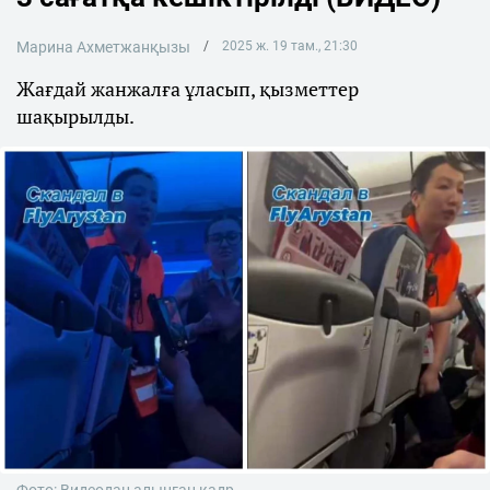
Марина Ахметжанқызы
2025 ж. 19 там., 21:30
Жағдай жанжалға ұласып, қызметтер
шақырылды.
Фото: Видеодан алынған кадр