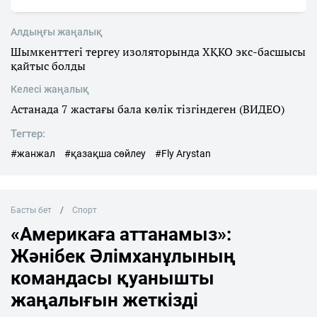
Алдыңғы жаңалық
Шымкенттегі тергеу изоляторында ХҚКО экс-басшысы
қайтыс болды
Келесі жаңалық
Астанада 7 жастағы бала көлік тізгіндеген (ВИДЕО)
Тегтер:
#жанжал
#қазақша сөйлеу
#Fly Arystan
Басты бет
Спорт
«Америкаға аттанамыз»:
Жәнібек Әлімханұлының
командасы қуанышты
жаңалығын жеткізді