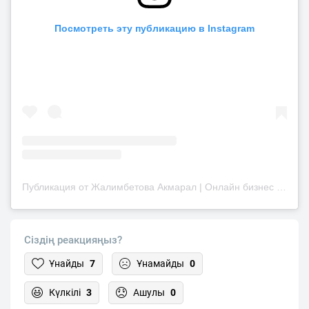
Посмотреть эту публикацию в Instagram
Публикация от Жалимбетова Акмарал | Онлайн бизнес (@akmaral.zhalimbetova)
Сіздің реакцияңыз?
Ұнайды
7
Ұнамайды
0
Күлкілі
3
Ашулы
0