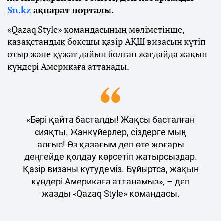
Sn.kz
ақпарат порталы.
«Qazaq Style» командасының мәліметінше,
қазақстандық боксшы қазір АҚШ визасын күтіп
отыр және құжат дайын болған жағдайда жақын
күндері Америкаға аттанады.
«Бәрі қайта басталды! Жақсы басталған
сияқты. Жанкүйерлер, сіздерге мың
алғыс! Өз қазағым деп өте жоғары
деңгейде қолдау көрсетіп жатырсыздар.
Қазір визаны күтудеміз. Бұйыртса, жақын
күндері Америкаға аттанамыз», – деп
жазды «Qazaq Style» командасы.